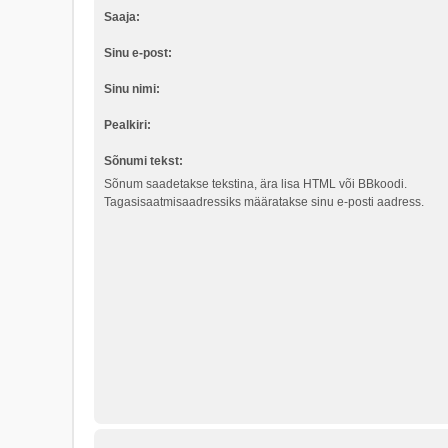
Saaja:
Sinu e-post:
Sinu nimi:
Pealkiri:
Sõnumi tekst:
Sõnum saadetakse tekstina, ära lisa HTML või BBkoodi.
Tagasisaatmisaadressiks määratakse sinu e-posti aadress.