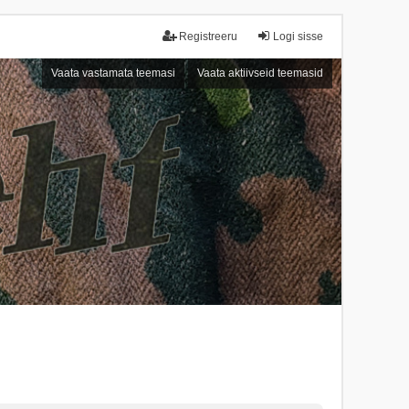
Registreeru
Logi sisse
Vaata vastamata teemasi
Vaata aktiivseid teemasid