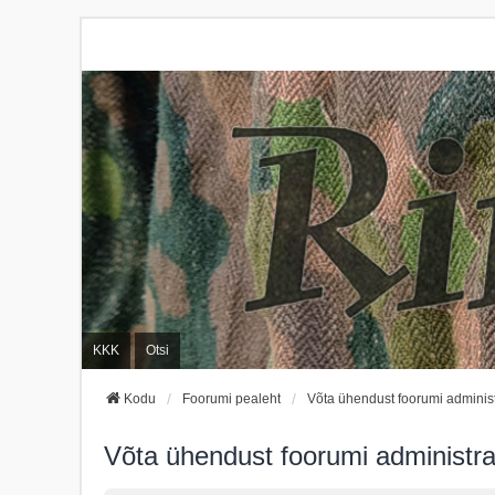
KKK
Otsi
Kodu
Foorumi pealeht
Võta ühendust foorumi administ
Võta ühendust foorumi administra