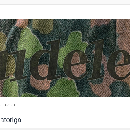
raatoriga
atoriga