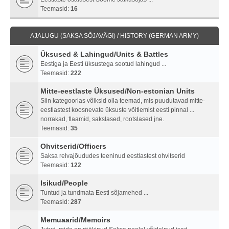
Teemasid:
16
AJALUGU (SAKSA SÕJAVÄGI) / HISTORY (GERMAN ARMY)
Üksused & Lahingud/Units & Battles
Eestiga ja Eesti üksustega seotud lahingud ...
Teemasid:
222
Mitte-eestlaste Üksused/Non-estonian Units
Siin kategoorias võiksid olla teemad, mis puudutavad mitte-
eestlastest koosnevate üksuste võitlemist eesti pinnal ...
norrakad, flaamid, sakslased, rootslased jne.
Teemasid:
35
Ohvitserid/Officers
Saksa relvajõududes teeninud eestlastest ohvitserid
Teemasid:
122
Isikud/People
Tuntud ja tundmata Eesti sõjamehed ...
Teemasid:
287
Memuaarid/Memoirs