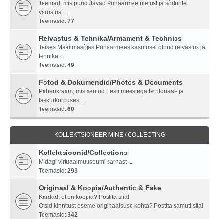
Teemad, mis puudutavad Punaarmee riietust ja sõdurite
varustust ...
Teemasid:
77
Relvastus & Tehnika/Armament & Technics
Teises Maailmasõjas Punaarmees kasutusel olnud relvastus ja
tehnika ...
Teemasid:
49
Fotod & Dokumendid/Photos & Documents
Paberikraam, mis seotud Eesti meestega territoriaal- ja
laskurkorpuses ...
Teemasid:
60
KOLLEKTSIONEERIMINE / COLLECTING
Kollektsioonid/Collections
Midagi virtuaalmuuseumi sarnast ...
Teemasid:
293
Originaal & Koopia/Authentic & Fake
Kardad, et on koopia? Postita siia!
Otsid kinnitust eseme originaalsuse kohta? Postita samuti siia!
Teemasid:
342