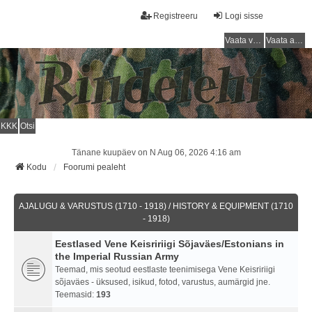
Registreeru
Logi sisse
Vaata vastamata teemasi
Vaata aktiivseid teemasid
KKK
Otsi
Tänane kuupäev on N Aug 06, 2026 4:16 am
Kodu
Foorumi pealeht
AJALUGU & VARUSTUS (1710 - 1918) / HISTORY & EQUIPMENT (1710
- 1918)
Eestlased Vene Keisririigi Sõjaväes/Estonians in
the Imperial Russian Army
Teemad, mis seotud eestlaste teenimisega Vene Keisririigi
sõjaväes - üksused, isikud, fotod, varustus, aumärgid jne.
Teemasid:
193