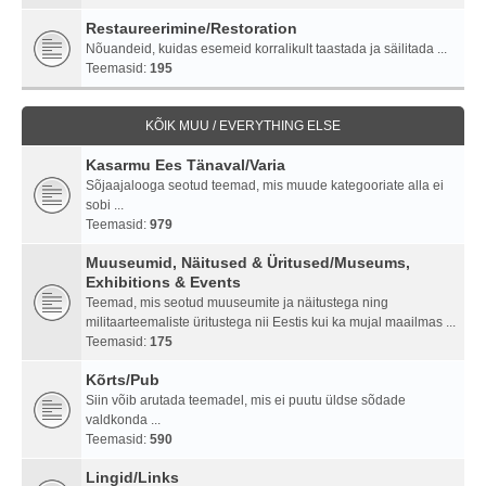
Restaureerimine/Restoration
Nõuandeid, kuidas esemeid korralikult taastada ja säilitada ...
Teemasid:
195
KÕIK MUU / EVERYTHING ELSE
Kasarmu Ees Tänaval/Varia
Sõjaajalooga seotud teemad, mis muude kategooriate alla ei
sobi ...
Teemasid:
979
Muuseumid, Näitused & Üritused/Museums,
Exhibitions & Events
Teemad, mis seotud muuseumite ja näitustega ning
militaarteemaliste üritustega nii Eestis kui ka mujal maailmas ...
Teemasid:
175
Kõrts/Pub
Siin võib arutada teemadel, mis ei puutu üldse sõdade
valdkonda ...
Teemasid:
590
Lingid/Links