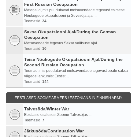
First Russian Occupation
Materjalid, mis puudutavad metsavendade tegevust esimese
Nõukogude okupatsiooni ja Suvesõja ajal ...
Teemasid:
24
Saksa Okupatsiooni Ajal/During the German
Occupation
Metsavendade tegevus Saksa valitsuse ajal ...
Teemasid:
10
Teise Nõukogude Okupatsiooni Ajal/During the
Second Russian Occupation
Teemad, mis puudutavad metsavendade tegevust peale saksa
vägede lahkumist Eestist ...
Teemasid:
144
EESTLASED SOOME ARMEES / ESTONIANS IN FINNISH ARMY
Talvesõda/Winter War
Eestlaste osalusest Soome Talvesõjas ...
Teemasid:
7
Jätkusõda/Continuation War
Eestlaste osalusest Soome Jätkusõjas ...