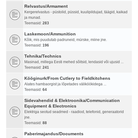
Relvastus/Armament
Kergerelvastus - püstolid, püssid, kuulipildujad, täägid, kaikad
ja munad.
Teemasid:
283
Laskemoon/Ammunition
Kõik, mis puudutab padruneid, mürske, miine jne.
Teemasid:
196
Tehnika/Technics
Masinad, millega Eesti mehed sõitsid, lendasid või ujusid ...
Teemasid:
241
Kööginurk/From Cutlery to Fieldkitchens
Alates hambaorgist ja lõpetades väliköökidega ...
Teemasid:
64
Sidevahendid & Elektroonika/Communication
Equipment & Electronics
Elektriga seotud seadmed - raadiod, telefonid, generaatorid
jne.
Teemasid:
88
Paberimajandus/Documents