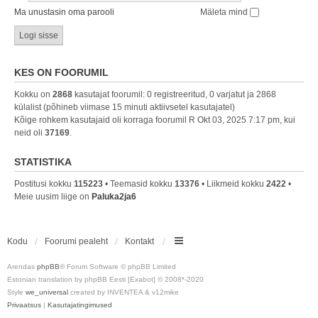
Ma unustasin oma parooli
Mäleta mind
KES ON FOORUMIL
Kokku on
2868
kasutajat foorumil: 0 registreeritud, 0 varjatut ja 2868
külalist (põhineb viimase 15 minuti aktiivsetel kasutajatel)
Kõige rohkem kasutajaid oli korraga foorumil R Okt 03, 2025 7:17 pm, kui
neid oli
37169
.
STATISTIKA
Postitusi kokku
115223
• Teemasid kokku
13376
• Liikmeid kokku
2422
•
Meie uusim liige on
Paluka2ja6
Kodu
Foorumi pealeht
Kontakt
Arendas
phpBB
® Forum Software © phpBB Limited
Estonian translation by phpBB Eesti [Exabot] © 2008*-2020
Style
we_universal
created by INVENTEA & v12mike
Privaatsus
|
Kasutajatingimused