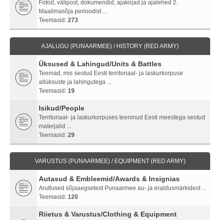
Fotod, välipost, dokumendid, ajakirjad ja ajalehed 2.
Maailmasõja perioodist ...
Teemasid:
273
AJALUGU (PUNAARMEE) / HISTORY (RED ARMY)
Üksused & Lahingud/Units & Battles
Teemad, mis seotud Eesti territoriaal- ja laskurkorpuse
allüksuste ja lahingutega ...
Teemasid:
19
Isikud/People
Territoriaal- ja laskurkorpuses teeninud Eesti meestega seotud
materjalid ...
Teemasid:
29
VARUSTUS (PUNAARMEE) / EQUIPMENT (RED ARMY)
Autasud & Embleemid/Awards & Insignias
Arutlused sõjaaegsetest Punaarmee au- ja eraldusmärkidest ...
Teemasid:
120
Riietus & Varustus/Clothing & Equipment