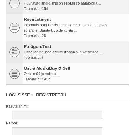
Huvitavad lingid, mis on seotud sõjaajalooga ...
Teemasid:
454
Reenactment
Informatsiooni Eestis ja mujal maailmas tegutsevate
sõjajäljendajate klubide kohta ...
Teemasid:
96
Polügon/Test
Enne lahingusse astumist saab siin katsetada ...
Teemasid:
7
Ost & Müük/Buy & Sell
Osta, müü ja vaheta ...
Teemasid:
4912
LOGI SISSE
•
REGISTREERU
Kasutajanimi:
Parool: