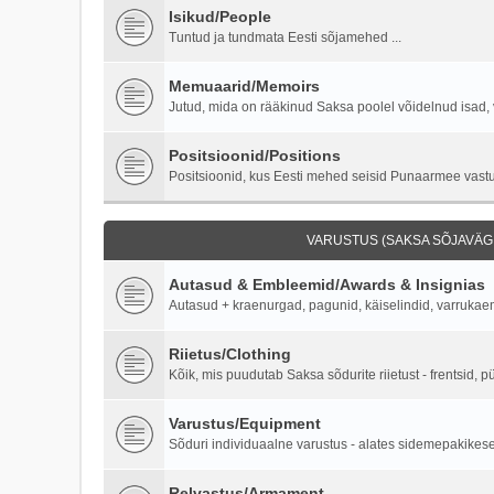
Isikud/People
Tuntud ja tundmata Eesti sõjamehed ...
Memuaarid/Memoirs
Jutud, mida on rääkinud Saksa poolel võidelnud isad, 
Positsioonid/Positions
Positsioonid, kus Eesti mehed seisid Punaarmee vastu 
VARUSTUS (SAKSA SÕJAVÄGI
Autasud & Embleemid/Awards & Insignias
Autasud + kraenurgad, pagunid, käiselindid, varruka
Riietus/Clothing
Kõik, mis puudutab Saksa sõdurite riietust - frentsid, p
Varustus/Equipment
Sõduri individuaalne varustus - alates sidemepakikesest
Relvastus/Armament