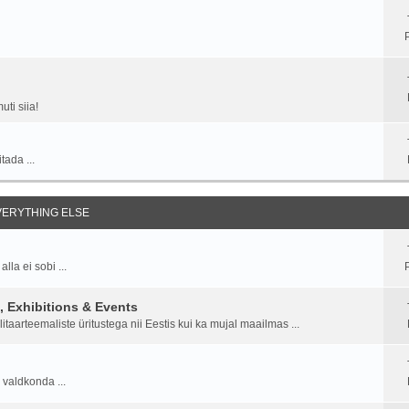
ti siia!
tada ...
EVERYTHING ELSE
la ei sobi ...
P
 Exhibitions & Events
aarteemaliste üritustega nii Eestis kui ka mujal maailmas ...
 valdkonda ...