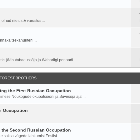
lnud riietus & varustus ...
nnakaitsekahuriteni ...
is jääb Vabadussõja ja Wabariigi perioodi ...
 FOREST BROTHERS
ng the First Russian Occupation
imese Nõukogude okupatsiooni ja Suvesõja ajal ...
an Occupation
g the Second Russian Occupation
saksa vägede lahkumist Eestist ...