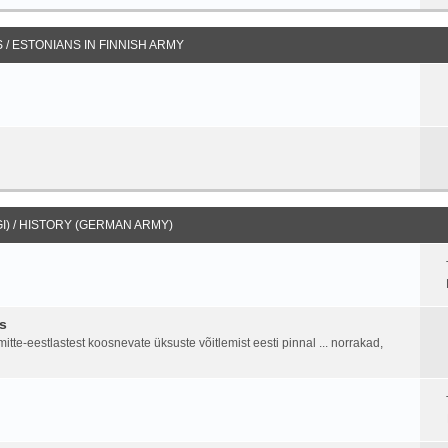
/ ESTONIANS IN FINNISH ARMY
I) / HISTORY (GERMAN ARMY)
s
tte-eestlastest koosnevate üksuste võitlemist eesti pinnal ... norrakad,