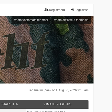
Registreeru
Logi sisse
Vaata vastamata teemasi
Vaata aktiivseid teemasid
Tänane kuupäev on L Aug 08, 2026 9:10 am
STATISTIKA
VIIMANE POSTITUS