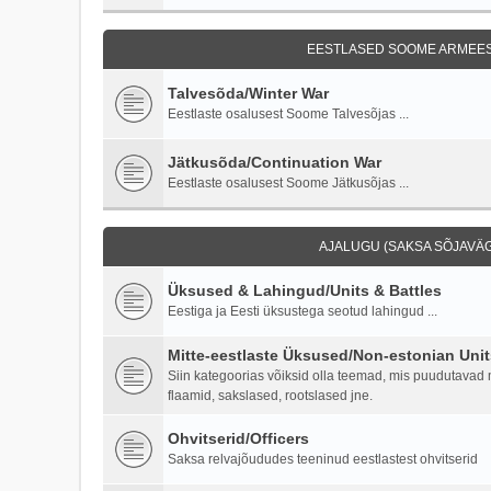
EESTLASED SOOME ARMEES 
Talvesõda/Winter War
Eestlaste osalusest Soome Talvesõjas ...
Jätkusõda/Continuation War
Eestlaste osalusest Soome Jätkusõjas ...
AJALUGU (SAKSA SÕJAVÄG
Üksused & Lahingud/Units & Battles
Eestiga ja Eesti üksustega seotud lahingud ...
Mitte-eestlaste Üksused/Non-estonian Unit
Siin kategoorias võiksid olla teemad, mis puudutavad mi
flaamid, sakslased, rootslased jne.
Ohvitserid/Officers
Saksa relvajõududes teeninud eestlastest ohvitserid