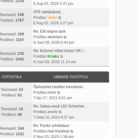
i
s
Postitusi:
2316
t
a
E Aug 03, 2026 3:37 pm
m
t
p
a
a
i
ATR nahkpüksid ...
o
t
Teemasid:
198
s
V
t
Postitas
Veiler
s
a
Postitusi:
1787
t
a
u
E Aug 03, 2026 3:27 pm
t
v
p
a
s
i
i
Re: EW aegne tank
o
t
t
Teemasid:
109
t
i
V
Postitas
skulmars
s
a
Postitusi:
1110
u
m
a
N Juul 09, 2026 6:44 pm
t
v
s
a
a
i
i
Re: Kolonel Viktor Koern VR I…
t
s
t
Teemasid:
235
t
i
V
Postitas
Kriuks
t
a
Postitusi:
1442
u
m
a
N Juul 09, 2026 11:14 am
p
v
s
a
a
o
i
t
s
t
s
i
STATISTIKA
VIIMANE POSTITUS
t
a
t
m
p
v
i
a
Õpilaspilet raudtee kasutamis…
o
i
Teemasid:
24
V
t
s
Postitas
nonn
s
i
Postitusi:
92
a
u
t
T Apr 27, 2021 8:01 am
t
m
a
s
p
i
a
Re: Saksa-eesti 182 Sicherhei…
t
t
o
Teemasid:
10
t
V
s
Postitas
arvolv
a
s
Postitusi:
46
u
a
t
T Dets 10, 2024 9:37 am
v
t
s
a
p
i
i
Re: Punkri arhitektuur
t
t
o
Teemasid:
144
i
t
V
Postitas
Hall Kardinal
a
s
Postitusi:
1211
m
u
a
P Nov 23, 2025 1:38 pm