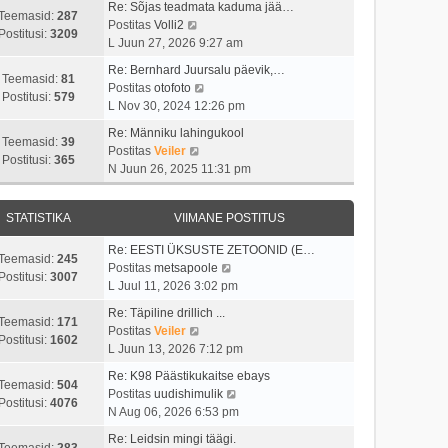
i
s
t
Re: Sõjas teadmata kaduma jää…
t
t
Teemasid:
287
i
t
V
Postitas
Volli2
a
u
Postitusi:
3209
m
p
a
L Juun 27, 2026 9:27 am
v
s
a
o
a
i
t
Re: Bernhard Juursalu päevik,…
s
s
t
Teemasid:
81
i
V
Postitas
otofoto
t
t
a
Postitusi:
579
m
a
L Nov 30, 2024 12:26 pm
p
i
v
a
a
o
t
i
Re: Männiku lahingukool
s
t
Teemasid:
39
s
u
i
V
Postitas
Veiler
t
a
Postitusi:
365
t
s
m
a
N Juun 26, 2025 11:31 pm
p
v
i
t
a
a
o
i
t
s
t
s
i
u
STATISTIKA
VIIMANE POSTITUS
t
a
t
m
s
p
v
i
a
Re: EESTI ÜKSUSTE ZETOONID (E…
t
o
i
Teemasid:
245
t
s
V
Postitas
metsapoole
s
i
Postitusi:
3007
u
t
a
L Juul 11, 2026 3:02 pm
t
m
s
p
a
i
a
Re: Täpiline drillich ...
t
o
t
Teemasid:
171
t
s
V
Postitas
Veiler
s
a
Postitusi:
1602
u
t
a
L Juun 13, 2026 7:12 pm
t
v
s
p
a
i
i
Re: K98 Päästikukaitse ebays
t
o
t
Teemasid:
504
t
i
V
Postitas
uudishimulik
s
a
Postitusi:
4076
u
m
a
N Aug 06, 2026 6:53 pm
t
v
s
a
a
i
i
Re: Leidsin mingi täägi.
t
s
t
Teemasid:
283