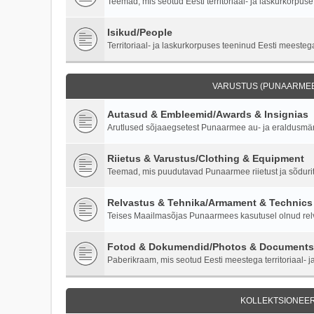
Teemad, mis seotud Eesti territoriaal- ja laskurkorpuse 
Isikud/People
Territoriaal- ja laskurkorpuses teeninud Eesti meestega
VARUSTUS (PUNAARMEE)
Autasud & Embleemid/Awards & Insignias
Arutlused sõjaaegsetest Punaarmee au- ja eraldusmärk
Riietus & Varustus/Clothing & Equipment
Teemad, mis puudutavad Punaarmee riietust ja sõdurite
Relvastus & Tehnika/Armament & Technics
Teises Maailmasõjas Punaarmees kasutusel olnud relva
Fotod & Dokumendid/Photos & Documents
Paberikraam, mis seotud Eesti meestega territoriaal- ja
KOLLEKTSIONEER