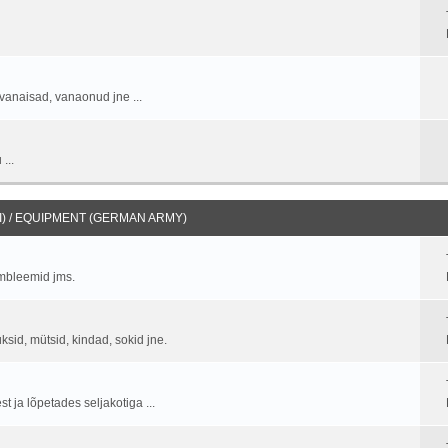
vanaisad, vanaonud jne ...
...
) / EQUIPMENT (GERMAN ARMY)
embleemid jms.
üksid, mütsid, kindad, sokid jne.
 ja lõpetades seljakotiga ...