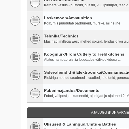
Kergerelvastus - püstolid, püssid, kuulipildujad, täägi
Laskemoon/Ammunition
Kõik, mis puudutab padruneid, mürske, miine jne.
Tehnika/Technics
Masinad, millega Eesti mehed sõitsid, lendasid või ujus
Kööginurk/From Cutlery to Fieldkitchens
Alates hambaorgist ja lõpetades väliköökidega ...
Sidevahendid & Elektroonika/Communicati
Elektriga seotud seadmed - raadiod, telefonid, generaa
Paberimajandus/Documents
Fotod, välipost, dokumendid, ajakirjad ja ajalehed 2. M
AJALUGU (PUNAARMEE
Üksused & Lahingud/Units & Battles