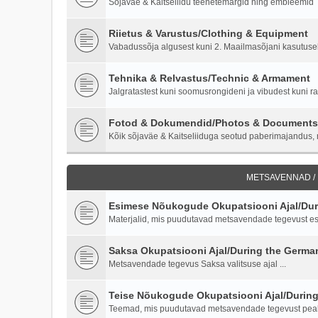
Sõjaväe & Kaitseliidu teenetemärgid ning embleemid
Riietus & Varustus/Clothing & Equipment
Vabadussõja algusest kuni 2. Maailmasõjani kasutusel o
Tehnika & Relvastus/Technic & Armament
Jalgratastest kuni soomusrongideni ja vibudest kuni ra
Fotod & Dokumendid/Photos & Documents
Kõik sõjaväe & Kaitseliiduga seotud paberimajandus, m
METSAVENNAD /
Esimese Nõukogude Okupatsiooni Ajal/Duri
Materjalid, mis puudutavad metsavendade tegevust es
Saksa Okupatsiooni Ajal/During the Germ
Metsavendade tegevus Saksa valitsuse ajal ...
Teise Nõukogude Okupatsiooni Ajal/Durin
Teemad, mis puudutavad metsavendade tegevust peale 