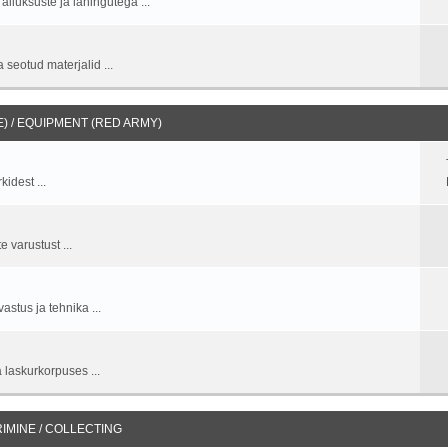
allüksuste ja lahingutega ...
 seotud materjalid ...
 / EQUIPMENT (RED ARMY)
idest ...
 varustust ...
stus ja tehnika ...
 laskurkorpuses ...
IMINE / COLLECTING