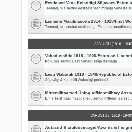
Eestlased Vene Keisririigi Sõjaväes/Estoni
Teemad, mis seotud eestlaste teenimisega Vene Keisriri
Esimene Maailmasõda 1914 - 1918/First Wor
Teemad, mis seotud eestlastega Esimeses maailmasõ
AJALUGU (1918 - 1940)
Vabadussõda 1918 - 1920/Estonian Liberati
Kõik, mis seotud Eesti Vabadussõja teemaga ...
Eesti Wabariik 1918 - 1940/Republic of Esto
Sõjavägi & Kaitseliit Wabariigi perioodil ...
Mittemilitaarsed Ühingud/Nonmilitary Asso
Enne Teist maailmasõda tegutsenud mittemilitaarsed ü
VARUSTUS (1918 - 1940)
Autasud & Eraldusmärgid/Awards & Insign