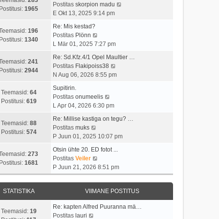
t
i
V
Postitas
skorpion madu
t
a
Postitusi:
1965
u
m
a
E Okt 13, 2025 9:14 pm
p
v
s
a
a
o
i
Re: Mis kestad?
t
s
t
Teemasid:
196
V
s
i
Postitas
Plönn
t
a
Postitusi:
1340
a
t
m
L Mär 01, 2025 7:27 pm
p
v
a
i
a
o
i
Re: Sd.Kfz.4/1 Opel Maultier …
t
t
s
Teemasid:
241
s
V
i
Postitas
Flakipoiss38
a
u
t
Postitusi:
2944
t
a
m
N Aug 06, 2026 8:55 pm
v
s
p
i
a
a
i
t
o
Supitirin.
t
t
s
Teemasid:
64
i
V
s
Postitas
onumeelis
u
a
t
Postitusi:
619
m
a
t
L Apr 04, 2026 6:30 pm
s
v
p
a
a
i
t
i
o
Re: Millise kastiga on tegu? …
s
t
t
Teemasid:
88
V
i
s
Postitas
muks
t
a
u
Postitusi:
574
a
m
t
P Juun 01, 2025 10:07 pm
p
v
s
a
a
i
o
i
t
Otsin ühte 20. ED fotot ...
t
s
t
Teemasid:
273
s
V
i
Postitas
Veiler
a
t
u
Postitusi:
1681
t
a
m
P Juun 21, 2026 8:51 pm
v
p
s
i
a
a
i
o
t
t
t
s
i
s
STATISTIKA
VIIMANE POSTITUS
u
a
t
m
t
s
v
p
a
i
Re: kapten Alfred Puuranna mä…
t
i
o
Teemasid:
19
V
s
t
Postitas
lauri