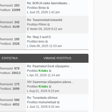
p
v
i
a
Re: BORJA väike faleristikako…
o
i
Teemasid:
293
V
t
s
Postitas
Borja
s
i
Postitusi:
11099
a
u
t
L Juul 25, 2026 1:42 pm
t
m
a
s
p
i
a
Re: Tsaarisoldati kokardid
t
t
o
Teemasid:
342
t
s
V
Postitas
Plönn
a
s
Postitusi:
4149
u
t
a
E Veebr 09, 2026 9:22 am
v
t
s
p
a
i
i
t
o
Re: Stug 3 ausf G
t
i
t
Teemasid:
195
V
s
Postitas
tonu
a
m
u
Postitusi:
2528
a
t
L Dets 06, 2025 11:53 am
v
a
s
a
i
i
s
t
t
t
i
t
STATISTIKA
VIIMANE POSTITUS
a
u
m
p
v
s
a
o
Re: Raamatud Eesti sõjaajaloo…
i
t
Teemasid:
979
s
s
V
Postitas
Kriuks
i
ostitusi:
20013
t
t
a
L Apr 25, 2026 11:14 am
m
p
i
a
a
XIV Saaremaa sõjaajaloo päeva…
o
t
t
Teemasid:
175
s
V
Postitas
Kriuks
s
u
a
Postitusi:
1699
t
a
L Aug 01, 2026 8:23 pm
t
s
v
p
a
i
t
i
Re: Tuvastada sõrmus
o
t
Teemasid:
590
t
i
V
Postitas
muhumetsad
s
a
Postitusi:
4052
u
m
a
L Juul 11, 2026 6:42 am
t
v
s
a
a