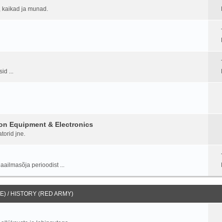
d, kaikad ja munad.
id ...
on Equipment & Electronics
torid jne.
aailmasõja perioodist ...
) / HISTORY (RED ARMY)