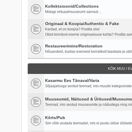
Kollektsioonid/Collections
Midagi virtuaalmuuseumi sarnast ...
Originaal & Koopia/Authentic & Fake
Kardad, et on koopia? Postita siia!
Otsid kinnitust eseme originaalsuse kohta? Postita samu
Restaureerimine/Restoration
Nõuandeid, kuidas esemeid korralikult taastada ja säili
KÕIK MUU / 
Kasarmu Ees Tänaval/Varia
Sõjaajalooga seotud teemad, mis muude kategooriate al
Muuseumid, Näitused & Üritused/Museums,
Teemad, mis seotud muuseumite ja näitustega ning milit
Kõrts/Pub
Siin võib arutada teemadel, mis ei puutu üldse sõdade