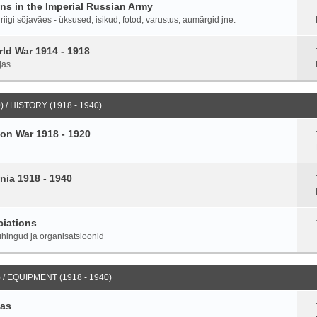
ans in the Imperial Russian Army
igi sõjaväes - üksused, isikud, fotod, varustus, aumärgid jne.
ld War 1914 - 1918
jas
 / HISTORY (1918 - 1940)
on War 1918 - 1920
nia 1918 - 1940
ciations
hingud ja organisatsioonid
 / EQUIPMENT (1918 - 1940)
ias