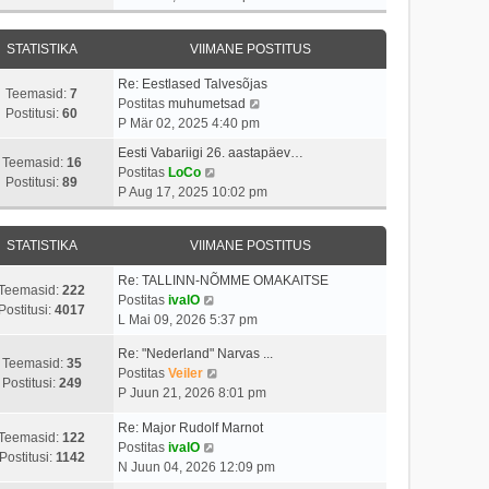
v
t
a
s
a
i
i
s
t
t
i
t
STATISTIKA
VIIMANE POSTITUS
t
a
m
u
p
v
a
s
Re: Eestlased Talvesõjas
o
i
Teemasid:
7
s
t
V
Postitas
muhumetsad
s
i
Postitusi:
60
t
a
P Mär 02, 2025 4:40 pm
t
m
p
a
i
a
Eesti Vabariigi 26. aastapäev…
o
t
Teemasid:
16
t
V
s
Postitas
LoCo
s
a
Postitusi:
89
u
a
t
P Aug 17, 2025 10:02 pm
t
v
s
a
p
i
i
t
t
o
t
i
STATISTIKA
VIIMANE POSTITUS
a
s
u
m
v
t
s
a
Re: TALLINN-NÕMME OMAKAITSE
i
i
Teemasid:
222
V
t
s
Postitas
ivalO
i
t
Postitusi:
4017
a
t
L Mai 09, 2026 5:37 pm
m
u
a
p
a
s
Re: "Nederland" Narvas ...
t
o
Teemasid:
35
s
t
V
Postitas
Veiler
a
s
Postitusi:
249
t
a
P Juun 21, 2026 8:01 pm
v
t
p
a
i
i
o
Re: Major Rudolf Marnot
t
i
t
Teemasid:
122
V
s
Postitas
ivalO
a
m
u
Postitusi:
1142
a
t
N Juun 04, 2026 12:09 pm
v
a
s
a
i