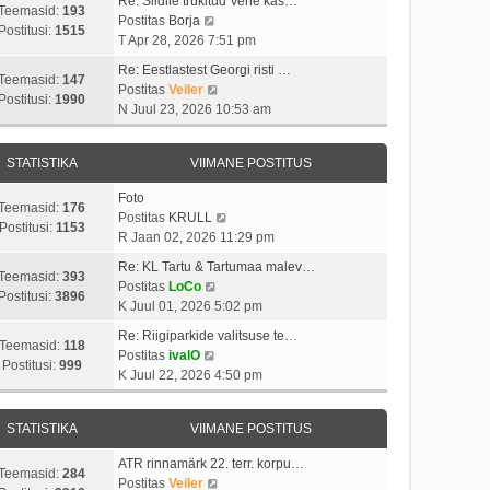
Re: Siidile trükitud Vene kas…
Teemasid:
193
V
Postitas
Borja
Postitusi:
1515
a
T Apr 28, 2026 7:51 pm
a
Re: Eestlastest Georgi risti …
t
Teemasid:
147
V
Postitas
Veiler
a
Postitusi:
1990
a
N Juul 23, 2026 10:53 am
v
a
i
t
i
STATISTIKA
VIIMANE POSTITUS
a
m
v
a
Foto
i
Teemasid:
176
s
V
Postitas
KRULL
i
Postitusi:
1153
t
a
R Jaan 02, 2026 11:29 pm
m
p
a
a
Re: KL Tartu & Tartumaa malev…
o
t
Teemasid:
393
V
s
Postitas
LoCo
s
a
Postitusi:
3896
a
t
K Juul 01, 2026 5:02 pm
t
v
a
p
i
i
Re: Riigiparkide valitsuse te…
t
o
Teemasid:
118
t
V
i
Postitas
ivalO
a
s
Postitusi:
999
u
a
m
K Juul 22, 2026 4:50 pm
v
t
s
a
a
i
i
t
t
s
i
t
STATISTIKA
VIIMANE POSTITUS
a
t
m
u
v
p
a
s
ATR rinnamärk 22. terr. korpu…
i
o
Teemasid:
284
s
t
V
Postitas
Veiler