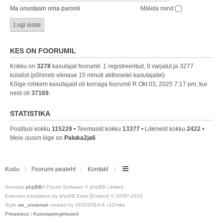
Ma unustasin oma parooli
Mäleta mind
KES ON FOORUMIL
Kokku on
3278
kasutajat foorumil: 1 registreeritud, 0 varjatut ja 3277
külalist (põhineb viimase 15 minuti aktiivsetel kasutajatel)
Kõige rohkem kasutajaid oli korraga foorumil R Okt 03, 2025 7:17 pm, kui
neid oli
37169
.
STATISTIKA
Postitusi kokku
115229
• Teemasid kokku
13377
• Liikmeid kokku
2422
•
Meie uusim liige on
Paluka2ja6
Kodu
Foorumi pealeht
Kontakt
Arendas
phpBB
® Forum Software © phpBB Limited
Estonian translation by phpBB Eesti [Exabot] © 2008*-2020
Style
we_universal
created by INVENTEA & v12mike
Privaatsus
|
Kasutajatingimused