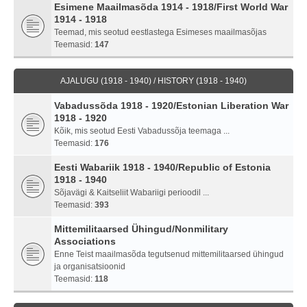
Esimene Maailmasõda 1914 - 1918/First World War
1914 - 1918
Teemad, mis seotud eestlastega Esimeses maailmasõjas
Teemasid:
147
AJALUGU (1918 - 1940) / HISTORY (1918 - 1940)
Vabadussõda 1918 - 1920/Estonian Liberation War
1918 - 1920
Kõik, mis seotud Eesti Vabadussõja teemaga ...
Teemasid:
176
Eesti Wabariik 1918 - 1940/Republic of Estonia
1918 - 1940
Sõjavägi & Kaitseliit Wabariigi perioodil ...
Teemasid:
393
Mittemilitaarsed Ühingud/Nonmilitary
Associations
Enne Teist maailmasõda tegutsenud mittemilitaarsed ühingud
ja organisatsioonid
Teemasid:
118