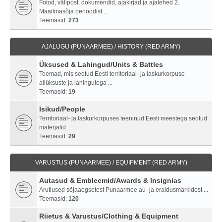
Fotod, välipost, dokumendid, ajakirjad ja ajalehed 2.
Maailmasõja perioodist ...
Teemasid:
273
AJALUGU (PUNAARMEE) / HISTORY (RED ARMY)
Üksused & Lahingud/Units & Battles
Teemad, mis seotud Eesti territoriaal- ja laskurkorpuse
allüksuste ja lahingutega ...
Teemasid:
19
Isikud/People
Territoriaal- ja laskurkorpuses teeninud Eesti meestega seotud
materjalid ...
Teemasid:
29
VARUSTUS (PUNAARMEE) / EQUIPMENT (RED ARMY)
Autasud & Embleemid/Awards & Insignias
Arutlused sõjaaegsetest Punaarmee au- ja eraldusmärkidest ...
Teemasid:
120
Riietus & Varustus/Clothing & Equipment