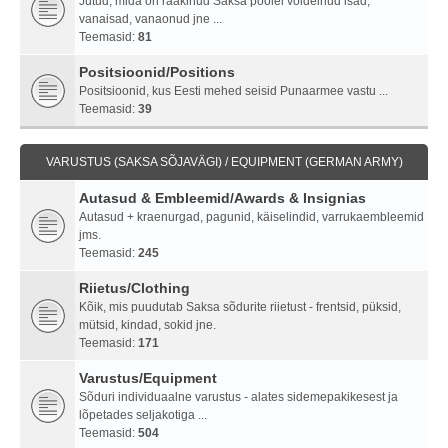
Jutud, mida on rääkinud Saksa poolel võidelnud isad,
vanaisad, vanaonud jne ...
Teemasid:
81
Positsioonid/Positions
Positsioonid, kus Eesti mehed seisid Punaarmee vastu ...
Teemasid:
39
VARUSTUS (SAKSA SÕJAVÄGI) / EQUIPMENT (GERMAN ARMY)
Autasud & Embleemid/Awards & Insignias
Autasud + kraenurgad, pagunid, käiselindid, varrukaembleemid
jms.
Teemasid:
245
Riietus/Clothing
Kõik, mis puudutab Saksa sõdurite riietust - frentsid, püksid,
mütsid, kindad, sokid jne.
Teemasid:
171
Varustus/Equipment
Sõduri individuaalne varustus - alates sidemepakikesest ja
lõpetades seljakotiga ...
Teemasid:
504