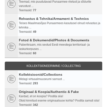
Teemad, mis puudutavad Punaarmee riietust ja sõdurite
varustust ...
Teemasid:
77
Relvastus & Tehnika/Armament & Technics
Teises Maailmasõjas Punaarmees kasutusel olnud relvastus ja
tehnika ...
Teemasid:
49
Fotod & Dokumendid/Photos & Documents
Paberikraam, mis seotud Eesti meestega territoriaal- ja
laskurkorpuses ...
Teemasid:
60
KOLLEKTSIONEERIMINE / COLLECTING
Kollektsioonid/Collections
Midagi virtuaalmuuseumi sarnast ...
Teemasid:
293
Originaal & Koopia/Authentic & Fake
Kardad, et on koopia? Postita siia!
Otsid kinnitust eseme originaalsuse kohta? Postita samuti siia!
Teemasid:
342