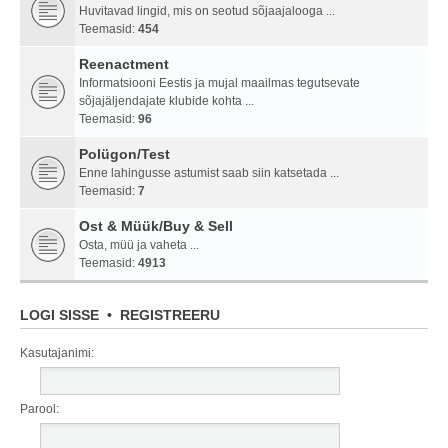
Huvitavad lingid, mis on seotud sõjaajalooga ...
Teemasid:
454
Reenactment
Informatsiooni Eestis ja mujal maailmas tegutsevate
sõjajäljendajate klubide kohta ...
Teemasid:
96
Polügon/Test
Enne lahingusse astumist saab siin katsetada ...
Teemasid:
7
Ost & Müük/Buy & Sell
Osta, müü ja vaheta ...
Teemasid:
4913
LOGI SISSE
•
REGISTREERU
Kasutajanimi:
Parool: