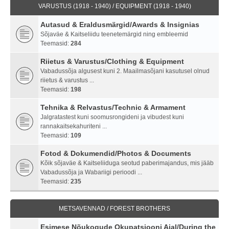
VARUSTUS (1918 - 1940) / EQUIPMENT (1918 - 1940)
Autasud & Eraldusmärgid/Awards & Insignias
Sõjaväe & Kaitseliidu teenetemärgid ning embleemid
Teemasid:
284
Riietus & Varustus/Clothing & Equipment
Vabadussõja algusest kuni 2. Maailmasõjani kasutusel olnud
riietus & varustus ...
Teemasid:
198
Tehnika & Relvastus/Technic & Armament
Jalgratastest kuni soomusrongideni ja vibudest kuni
rannakaitsekahuriteni ...
Teemasid:
109
Fotod & Dokumendid/Photos & Documents
Kõik sõjaväe & Kaitseliiduga seotud paberimajandus, mis jääb
Vabadussõja ja Wabariigi perioodi ...
Teemasid:
235
METSAVENNAD / FOREST BROTHERS
Esimese Nõukogude Okupatsiooni Ajal/During the