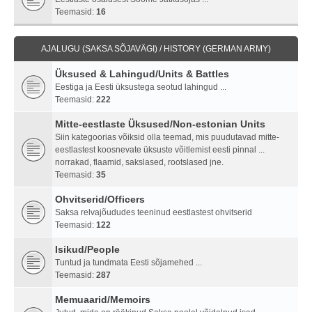
Teemasid:
16
AJALUGU (SAKSA SÕJAVÄGI) / HISTORY (GERMAN ARMY)
Üksused & Lahingud/Units & Battles
Eestiga ja Eesti üksustega seotud lahingud ...
Teemasid:
222
Mitte-eestlaste Üksused/Non-estonian Units
Siin kategoorias võiksid olla teemad, mis puudutavad mitte-
eestlastest koosnevate üksuste võitlemist eesti pinnal ...
norrakad, flaamid, sakslased, rootslased jne.
Teemasid:
35
Ohvitserid/Officers
Saksa relvajõududes teeninud eestlastest ohvitserid
Teemasid:
122
Isikud/People
Tuntud ja tundmata Eesti sõjamehed ...
Teemasid:
287
Memuaarid/Memoirs