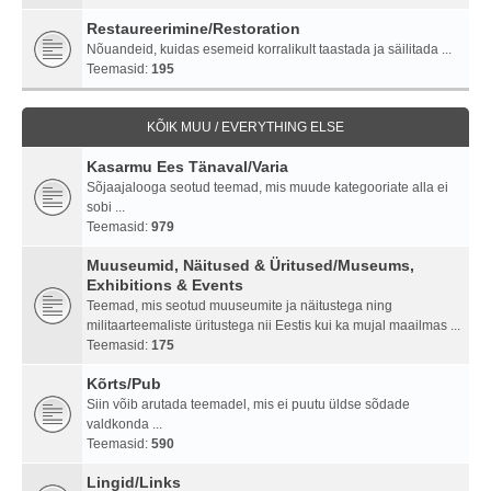
Restaureerimine/Restoration
Nõuandeid, kuidas esemeid korralikult taastada ja säilitada ...
Teemasid:
195
KÕIK MUU / EVERYTHING ELSE
Kasarmu Ees Tänaval/Varia
Sõjaajalooga seotud teemad, mis muude kategooriate alla ei
sobi ...
Teemasid:
979
Muuseumid, Näitused & Üritused/Museums,
Exhibitions & Events
Teemad, mis seotud muuseumite ja näitustega ning
militaarteemaliste üritustega nii Eestis kui ka mujal maailmas ...
Teemasid:
175
Kõrts/Pub
Siin võib arutada teemadel, mis ei puutu üldse sõdade
valdkonda ...
Teemasid:
590
Lingid/Links