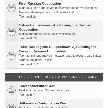
First Russian Occupation
Materjalid, mis puudutavad metsavendade tegevust esimese
Nõukogude okupatsiooni ja Suvesõja ajal ...
Teemasid:
24
Saksa Okupatsiooni Ajal/During the German
Occupation
Metsavendade tegevus Saksa valitsuse ajal ...
Teemasid:
10
Teise Nõukogude Okupatsiooni Ajal/During the
Second Russian Occupation
Teemad, mis puudutavad metsavendade tegevust peale saksa
vägede lahkumist Eestist ...
Teemasid:
144
EESTLASED SOOME ARMEES / ESTONIANS IN FINNISH ARMY
Talvesõda/Winter War
Eestlaste osalusest Soome Talvesõjas ...
Teemasid:
7
Jätkusõda/Continuation War
Eestlaste osalusest Soome Jätkusõjas ...