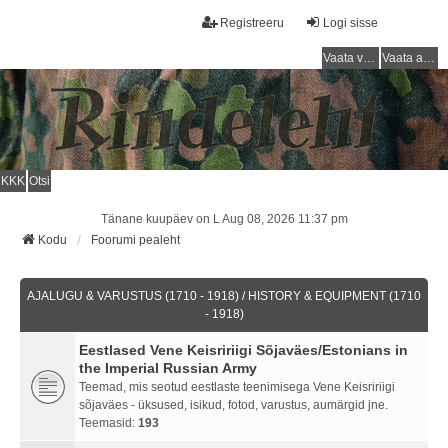
Registreeru
Logi sisse
Vaata vastamata teemasi
Vaata aktiivseid teemasid
KKK
Otsi
Tänane kuupäev on L Aug 08, 2026 11:37 pm
Kodu
Foorumi pealeht
AJALUGU & VARUSTUS (1710 - 1918) / HISTORY & EQUIPMENT (1710
- 1918)
Eestlased Vene Keisririigi Sõjaväes/Estonians in
the Imperial Russian Army
Teemad, mis seotud eestlaste teenimisega Vene Keisririigi
sõjaväes - üksused, isikud, fotod, varustus, aumärgid jne.
Teemasid:
193