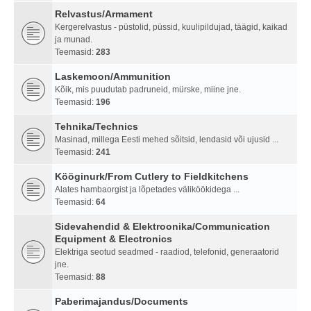
Relvastus/Armament
Kergerelvastus - püstolid, püssid, kuulipildujad, täägid, kaikad
ja munad.
Teemasid:
283
Laskemoon/Ammunition
Kõik, mis puudutab padruneid, mürske, miine jne.
Teemasid:
196
Tehnika/Technics
Masinad, millega Eesti mehed sõitsid, lendasid või ujusid ...
Teemasid:
241
Kööginurk/From Cutlery to Fieldkitchens
Alates hambaorgist ja lõpetades väliköökidega ...
Teemasid:
64
Sidevahendid & Elektroonika/Communication
Equipment & Electronics
Elektriga seotud seadmed - raadiod, telefonid, generaatorid
jne.
Teemasid:
88
Paberimajandus/Documents