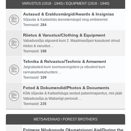
VARUSTUS (1918 - 1940) / EQUIPMENT (1918 - 1940)
Autasud & Eraldusmärgid/Awards & Insignias
Sõjaväe & Kaitseliidu teenetemärgid ning embleemid
Teemasid:
284
Riietus & Varustus/Clothing & Equipment
Vabadussõja algusest kuni 2. Maailmasõjani kasutusel olnud
riietus & varustus ...
Teemasid:
198
Tehnika & Relvastus/Technic & Armament
Jalgratastest kuni soomusrongideni ja vibudest kuni
rannakaitsekahuriteni ...
Teemasid:
109
Fotod & Dokumendid/Photos & Documents
Kõik sõjaväe & Kaitseliiduga seotud paberimajandus, mis jääb
Vabadussõja ja Wabariigi perioodi ...
Teemasid:
235
METSAVENNAD / FOREST BROTHERS
Esimese Nõukogude Okupatsiooni Ajal/During the