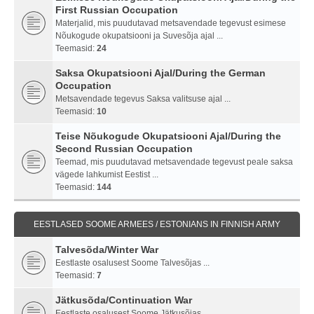
First Russian Occupation
Materjalid, mis puudutavad metsavendade tegevust esimese
Nõukogude okupatsiooni ja Suvesõja ajal ...
Teemasid:
24
Saksa Okupatsiooni Ajal/During the German
Occupation
Metsavendade tegevus Saksa valitsuse ajal ...
Teemasid:
10
Teise Nõukogude Okupatsiooni Ajal/During the
Second Russian Occupation
Teemad, mis puudutavad metsavendade tegevust peale saksa
vägede lahkumist Eestist ...
Teemasid:
144
EESTLASED SOOME ARMEES / ESTONIANS IN FINNISH ARMY
Talvesõda/Winter War
Eestlaste osalusest Soome Talvesõjas ...
Teemasid:
7
Jätkusõda/Continuation War
Eestlaste osalusest Soome Jätkusõjas ...