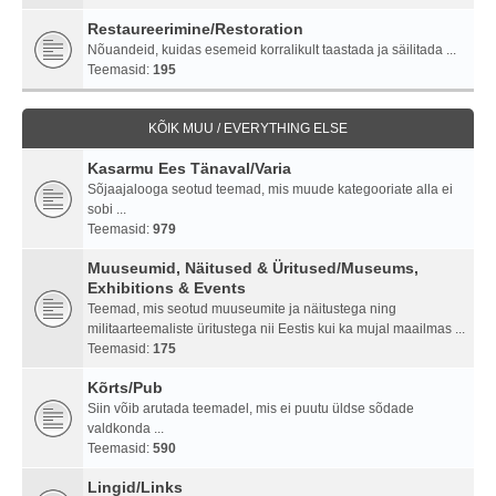
Restaureerimine/Restoration
Nõuandeid, kuidas esemeid korralikult taastada ja säilitada ...
Teemasid:
195
KÕIK MUU / EVERYTHING ELSE
Kasarmu Ees Tänaval/Varia
Sõjaajalooga seotud teemad, mis muude kategooriate alla ei
sobi ...
Teemasid:
979
Muuseumid, Näitused & Üritused/Museums,
Exhibitions & Events
Teemad, mis seotud muuseumite ja näitustega ning
militaarteemaliste üritustega nii Eestis kui ka mujal maailmas ...
Teemasid:
175
Kõrts/Pub
Siin võib arutada teemadel, mis ei puutu üldse sõdade
valdkonda ...
Teemasid:
590
Lingid/Links