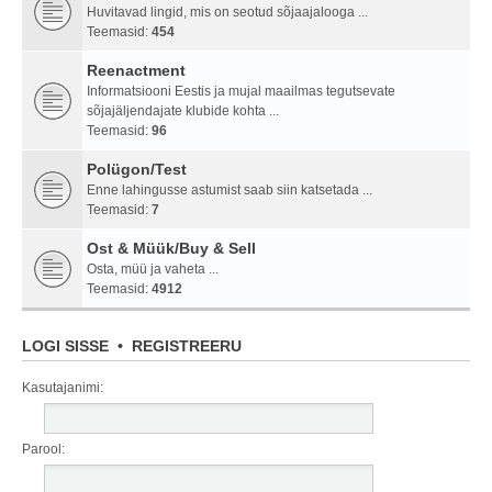
Huvitavad lingid, mis on seotud sõjaajalooga ...
Teemasid:
454
Reenactment
Informatsiooni Eestis ja mujal maailmas tegutsevate
sõjajäljendajate klubide kohta ...
Teemasid:
96
Polügon/Test
Enne lahingusse astumist saab siin katsetada ...
Teemasid:
7
Ost & Müük/Buy & Sell
Osta, müü ja vaheta ...
Teemasid:
4912
LOGI SISSE
•
REGISTREERU
Kasutajanimi:
Parool: