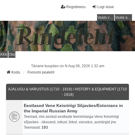
Registreeru
Logi sisse
Vaata vastamata teemasi
Vaata aktiivseid teemasid
KKK
Otsi
Tänane kuupäev on N Aug 06, 2026 1:32 am
Kodu
Foorumi pealeht
AJALUGU & VARUSTUS (1710 - 1918) / HISTORY & EQUIPMENT (1710
- 1918)
Eestlased Vene Keisririigi Sõjaväes/Estonians in
the Imperial Russian Army
Teemad, mis seotud eestlaste teenimisega Vene Keisririigi
sõjaväes - üksused, isikud, fotod, varustus, aumärgid jne.
Teemasid:
193