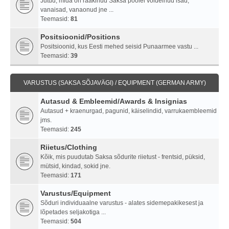
Jutud, mida on rääkinud Saksa poolel võidelnud isad,
vanaisad, vanaonud jne ...
Teemasid:
81
Positsioonid/Positions
Positsioonid, kus Eesti mehed seisid Punaarmee vastu ...
Teemasid:
39
VARUSTUS (SAKSA SÕJAVÄGI) / EQUIPMENT (GERMAN ARMY)
Autasud & Embleemid/Awards & Insignias
Autasud + kraenurgad, pagunid, käiselindid, varrukaembleemid
jms.
Teemasid:
245
Riietus/Clothing
Kõik, mis puudutab Saksa sõdurite riietust - frentsid, püksid,
mütsid, kindad, sokid jne.
Teemasid:
171
Varustus/Equipment
Sõduri individuaalne varustus - alates sidemepakikesest ja
lõpetades seljakotiga ...
Teemasid:
504