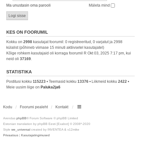
Ma unustasin oma parooli
Mäleta mind
KES ON FOORUMIL
Kokku on
2998
kasutajat foorumil: 0 registreeritud, 0 varjatut ja 2998
külalist (põhineb viimase 15 minuti aktiivsetel kasutajatel)
Kõige rohkem kasutajaid oli korraga foorumil R Okt 03, 2025 7:17 pm, kui
neid oli
37169
.
STATISTIKA
Postitusi kokku
115223
• Teemasid kokku
13376
• Liikmeid kokku
2422
•
Meie uusim liige on
Paluka2ja6
Kodu
Foorumi pealeht
Kontakt
Arendas
phpBB
® Forum Software © phpBB Limited
Estonian translation by phpBB Eesti [Exabot] © 2008*-2020
Style
we_universal
created by INVENTEA & v12mike
Privaatsus
|
Kasutajatingimused