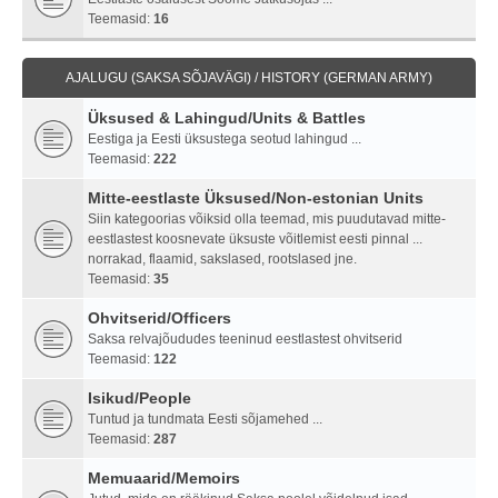
Teemasid:
16
AJALUGU (SAKSA SÕJAVÄGI) / HISTORY (GERMAN ARMY)
Üksused & Lahingud/Units & Battles
Eestiga ja Eesti üksustega seotud lahingud ...
Teemasid:
222
Mitte-eestlaste Üksused/Non-estonian Units
Siin kategoorias võiksid olla teemad, mis puudutavad mitte-
eestlastest koosnevate üksuste võitlemist eesti pinnal ...
norrakad, flaamid, sakslased, rootslased jne.
Teemasid:
35
Ohvitserid/Officers
Saksa relvajõududes teeninud eestlastest ohvitserid
Teemasid:
122
Isikud/People
Tuntud ja tundmata Eesti sõjamehed ...
Teemasid:
287
Memuaarid/Memoirs