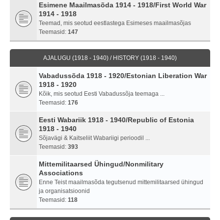
Esimene Maailmasõda 1914 - 1918/First World War
1914 - 1918
Teemad, mis seotud eestlastega Esimeses maailmasõjas
Teemasid:
147
AJALUGU (1918 - 1940) / HISTORY (1918 - 1940)
Vabadussõda 1918 - 1920/Estonian Liberation War
1918 - 1920
Kõik, mis seotud Eesti Vabadussõja teemaga ...
Teemasid:
176
Eesti Wabariik 1918 - 1940/Republic of Estonia
1918 - 1940
Sõjavägi & Kaitseliit Wabariigi perioodil ...
Teemasid:
393
Mittemilitaarsed Ühingud/Nonmilitary
Associations
Enne Teist maailmasõda tegutsenud mittemilitaarsed ühingud
ja organisatsioonid
Teemasid:
118