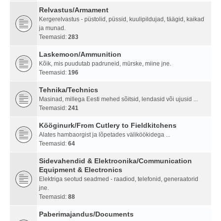
Relvastus/Armament
Kergerelvastus - püstolid, püssid, kuulipildujad, täägid, kaikad
ja munad.
Teemasid:
283
Laskemoon/Ammunition
Kõik, mis puudutab padruneid, mürske, miine jne.
Teemasid:
196
Tehnika/Technics
Masinad, millega Eesti mehed sõitsid, lendasid või ujusid ...
Teemasid:
241
Kööginurk/From Cutlery to Fieldkitchens
Alates hambaorgist ja lõpetades väliköökidega ...
Teemasid:
64
Sidevahendid & Elektroonika/Communication
Equipment & Electronics
Elektriga seotud seadmed - raadiod, telefonid, generaatorid
jne.
Teemasid:
88
Paberimajandus/Documents