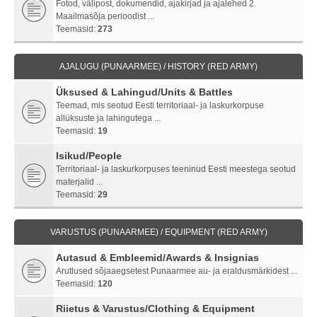
Fotod, välipost, dokumendid, ajakirjad ja ajalehed 2.
Maailmasõja perioodist ...
Teemasid:
273
AJALUGU (PUNAARMEE) / HISTORY (RED ARMY)
Üksused & Lahingud/Units & Battles
Teemad, mis seotud Eesti territoriaal- ja laskurkorpuse
allüksuste ja lahingutega ...
Teemasid:
19
Isikud/People
Territoriaal- ja laskurkorpuses teeninud Eesti meestega seotud
materjalid ...
Teemasid:
29
VARUSTUS (PUNAARMEE) / EQUIPMENT (RED ARMY)
Autasud & Embleemid/Awards & Insignias
Arutlused sõjaaegsetest Punaarmee au- ja eraldusmärkidest ...
Teemasid:
120
Riietus & Varustus/Clothing & Equipment