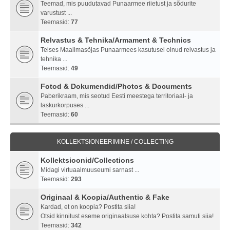
Teemad, mis puudutavad Punaarmee riietust ja sõdurite
varustust ...
Teemasid:
77
Relvastus & Tehnika/Armament & Technics
Teises Maailmasõjas Punaarmees kasutusel olnud relvastus ja
tehnika ...
Teemasid:
49
Fotod & Dokumendid/Photos & Documents
Paberikraam, mis seotud Eesti meestega territoriaal- ja
laskurkorpuses ...
Teemasid:
60
KOLLEKTSIONEERIMINE / COLLECTING
Kollektsioonid/Collections
Midagi virtuaalmuuseumi sarnast ...
Teemasid:
293
Originaal & Koopia/Authentic & Fake
Kardad, et on koopia? Postita siia!
Otsid kinnitust eseme originaalsuse kohta? Postita samuti siia!
Teemasid:
342