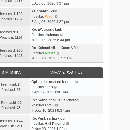
i
s
Postitusi:
2316
t
a
E Aug 03, 2026 3:37 pm
m
t
p
a
a
i
ATR nahkpüksid ...
o
t
Teemasid:
198
s
V
t
Postitas
Veiler
s
a
Postitusi:
1787
t
a
u
E Aug 03, 2026 3:27 pm
t
v
p
a
s
i
i
Re: EW aegne tank
o
t
t
Teemasid:
109
t
i
V
Postitas
skulmars
s
a
Postitusi:
1110
u
m
a
N Juul 09, 2026 6:44 pm
t
v
s
a
a
i
i
Re: Kolonel Viktor Koern VR I…
t
s
t
Teemasid:
235
t
i
V
Postitas
Kriuks
t
a
Postitusi:
1442
u
m
a
N Juul 09, 2026 11:14 am
p
v
s
a
a
o
i
t
s
t
s
i
STATISTIKA
VIIMANE POSTITUS
t
a
t
m
p
v
i
a
Õpilaspilet raudtee kasutamis…
o
i
Teemasid:
24
V
t
s
Postitas
nonn
s
i
Postitusi:
92
a
u
t
T Apr 27, 2021 8:01 am
t
m
a
s
p
i
a
Re: Saksa-eesti 182 Sicherhei…
t
t
o
Teemasid:
10
t
V
s
Postitas
arvolv
a
s
Postitusi:
46
u
a
t
T Dets 10, 2024 9:37 am
v
t
s
a
p
i
i
Re: Punkri arhitektuur
t
t
o
Teemasid:
144
i
t
V
Postitas
Hall Kardinal
a
s
Postitusi:
1211
m
u
a
P Nov 23, 2025 1:38 pm