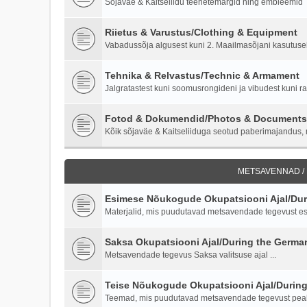
Sõjaväe & Kaitseliidu teenetemärgid ning embleemid
Riietus & Varustus/Clothing & Equipment
Vabadussõja algusest kuni 2. Maailmasõjani kasutusel o
Tehnika & Relvastus/Technic & Armament
Jalgratastest kuni soomusrongideni ja vibudest kuni ra
Fotod & Dokumendid/Photos & Documents
Kõik sõjaväe & Kaitseliiduga seotud paberimajandus, m
METSAVENNAD /
Esimese Nõukogude Okupatsiooni Ajal/Duri
Materjalid, mis puudutavad metsavendade tegevust es
Saksa Okupatsiooni Ajal/During the Germ
Metsavendade tegevus Saksa valitsuse ajal ...
Teise Nõukogude Okupatsiooni Ajal/Durin
Teemad, mis puudutavad metsavendade tegevust peale 