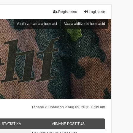
Registreeru
Logi sisse
Vaata vastamata teemasi
Vaata aktiivseid teemasid
Tänane kuupäev on P Aug 09, 2026 11:39 am
STATISTIKA
VIIMANE POSTITUS