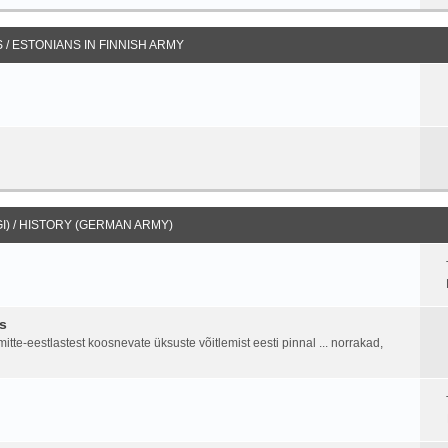
/ ESTONIANS IN FINNISH ARMY
I) / HISTORY (GERMAN ARMY)
s
tte-eestlastest koosnevate üksuste võitlemist eesti pinnal ... norrakad,