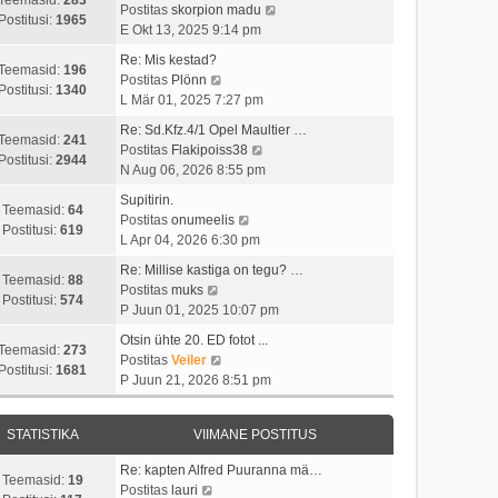
t
i
V
Postitas
skorpion madu
t
a
Postitusi:
1965
u
m
a
E Okt 13, 2025 9:14 pm
p
v
s
a
a
o
i
Re: Mis kestad?
t
s
t
Teemasid:
196
V
s
i
Postitas
Plönn
t
a
Postitusi:
1340
a
t
m
L Mär 01, 2025 7:27 pm
p
v
a
i
a
o
i
Re: Sd.Kfz.4/1 Opel Maultier …
t
t
s
Teemasid:
241
s
V
i
Postitas
Flakipoiss38
a
u
t
Postitusi:
2944
t
a
m
N Aug 06, 2026 8:55 pm
v
s
p
i
a
a
i
t
o
Supitirin.
t
t
s
Teemasid:
64
i
V
s
Postitas
onumeelis
u
a
t
Postitusi:
619
m
a
t
L Apr 04, 2026 6:30 pm
s
v
p
a
a
i
t
i
o
Re: Millise kastiga on tegu? …
s
t
t
Teemasid:
88
V
i
s
Postitas
muks
t
a
u
Postitusi:
574
a
m
t
P Juun 01, 2025 10:07 pm
p
v
s
a
a
i
o
i
t
Otsin ühte 20. ED fotot ...
t
s
t
Teemasid:
273
s
V
i
Postitas
Veiler
a
t
u
Postitusi:
1681
t
a
m
P Juun 21, 2026 8:51 pm
v
p
s
i
a
a
i
o
t
t
t
s
i
s
STATISTIKA
VIIMANE POSTITUS
u
a
t
m
t
s
v
p
a
i
Re: kapten Alfred Puuranna mä…
t
i
o
Teemasid:
19
V
s
t
Postitas
lauri