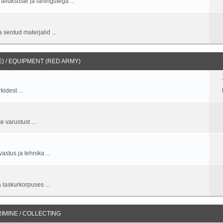
allüksuste ja lahingutega ...
 seotud materjalid ...
 / EQUIPMENT (RED ARMY)
idest ...
 varustust ...
stus ja tehnika ...
 laskurkorpuses ...
IMINE / COLLECTING