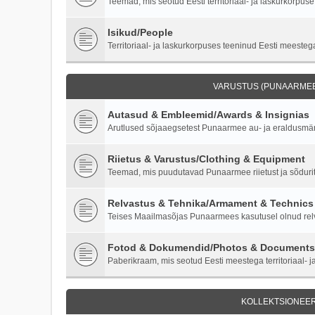
Teemad, mis seotud Eesti territoriaal- ja laskurkorpuse 
Isikud/People
Territoriaal- ja laskurkorpuses teeninud Eesti meestega
VARUSTUS (PUNAARMEE)
Autasud & Embleemid/Awards & Insignias
Arutlused sõjaaegsetest Punaarmee au- ja eraldusmärk
Riietus & Varustus/Clothing & Equipment
Teemad, mis puudutavad Punaarmee riietust ja sõdurite
Relvastus & Tehnika/Armament & Technics
Teises Maailmasõjas Punaarmees kasutusel olnud relva
Fotod & Dokumendid/Photos & Documents
Paberikraam, mis seotud Eesti meestega territoriaal- ja
KOLLEKTSIONEER