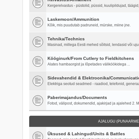
Kergerelvastus - püstolid, püssid, kuulipildujad, täägi
Laskemoon/Ammunition
Kõik, mis puudutab padruneid, mürske, miine jne.
Tehnika/Technics
Masinad, millega Eesti mehed sõitsid, lendasid või ujus
Kööginurk/From Cutlery to Fieldkitchens
Alates hambaorgist ja lõpetades väliköökidega ...
Sidevahendid & Elektroonika/Communicati
Elektriga seotud seadmed - raadiod, telefonid, generaa
Paberimajandus/Documents
Fotod, välipost, dokumendid, ajakirjad ja ajalehed 2. M
AJALUGU (PUNAARMEE
Üksused & Lahingud/Units & Battles