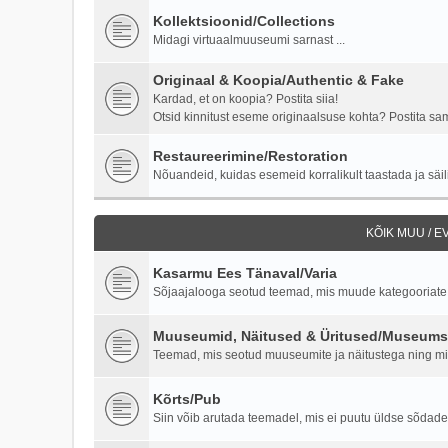
Kollektsioonid/Collections
Midagi virtuaalmuuseumi sarnast ...
Originaal & Koopia/Authentic & Fake
Kardad, et on koopia? Postita siia!
Otsid kinnitust eseme originaalsuse kohta? Postita samu
Restaureerimine/Restoration
Nõuandeid, kuidas esemeid korralikult taastada ja säili
KÕIK MUU / 
Kasarmu Ees Tänaval/Varia
Sõjaajalooga seotud teemad, mis muude kategooriate al
Muuseumid, Näitused & Üritused/Museums,
Teemad, mis seotud muuseumite ja näitustega ning milit
Kõrts/Pub
Siin võib arutada teemadel, mis ei puutu üldse sõdade