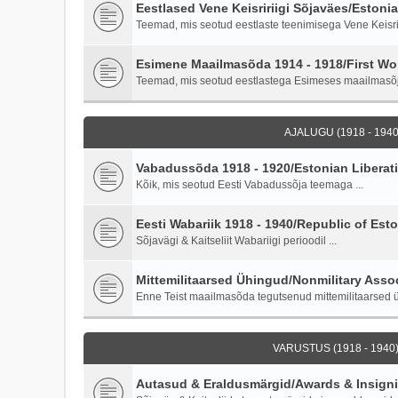
Eestlased Vene Keisririigi Sõjaväes/Estoni
Teemad, mis seotud eestlaste teenimisega Vene Keisriri
Esimene Maailmasõda 1914 - 1918/First Wor
Teemad, mis seotud eestlastega Esimeses maailmasõ
AJALUGU (1918 - 1940)
Vabadussõda 1918 - 1920/Estonian Liberati
Kõik, mis seotud Eesti Vabadussõja teemaga ...
Eesti Wabariik 1918 - 1940/Republic of Esto
Sõjavägi & Kaitseliit Wabariigi perioodil ...
Mittemilitaarsed Ühingud/Nonmilitary Asso
Enne Teist maailmasõda tegutsenud mittemilitaarsed ü
VARUSTUS (1918 - 1940)
Autasud & Eraldusmärgid/Awards & Insign