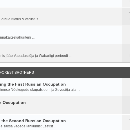
lnud riietus & varustus ...
nnakaitsekahuriteni ...
is jääb Vabadussõja ja Wabariigi perioodi ...
 FOREST BROTHERS
ng the First Russian Occupation
imese Nõukogude okupatsiooni ja Suvesõja ajal ...
an Occupation
g the Second Russian Occupation
saksa vägede lahkumist Eestist ...