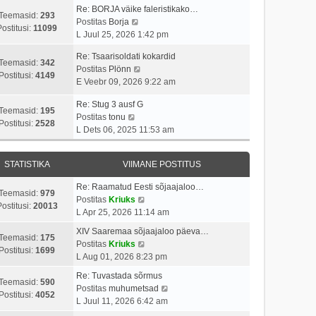
p
v
i
a
Re: BORJA väike faleristikako…
o
i
Teemasid:
293
V
t
s
Postitas
Borja
s
i
Postitusi:
11099
a
u
t
L Juul 25, 2026 1:42 pm
t
m
a
s
p
i
a
Re: Tsaarisoldati kokardid
t
t
o
Teemasid:
342
t
s
V
Postitas
Plönn
a
s
Postitusi:
4149
u
t
a
E Veebr 09, 2026 9:22 am
v
t
s
p
a
i
i
t
o
Re: Stug 3 ausf G
t
i
t
Teemasid:
195
V
s
Postitas
tonu
a
m
u
Postitusi:
2528
a
t
L Dets 06, 2025 11:53 am
v
a
s
a
i
i
s
t
t
t
i
t
STATISTIKA
VIIMANE POSTITUS
a
u
m
p
v
s
a
o
Re: Raamatud Eesti sõjaajaloo…
i
t
Teemasid:
979
s
s
V
Postitas
Kriuks
i
ostitusi:
20013
t
t
a
L Apr 25, 2026 11:14 am
m
p
i
a
a
XIV Saaremaa sõjaajaloo päeva…
o
t
t
Teemasid:
175
s
V
Postitas
Kriuks
s
u
a
Postitusi:
1699
t
a
L Aug 01, 2026 8:23 pm
t
s
v
p
a
i
t
i
Re: Tuvastada sõrmus
o
t
Teemasid:
590
t
i
V
Postitas
muhumetsad
s
a
Postitusi:
4052
u
m
a
L Juul 11, 2026 6:42 am
t
v
s
a
a