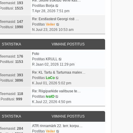
Re: Siidile trükitud Vene kas…
Teemasid:
193
V
Postitas
Borja
Postitusi:
1515
a
T Apr 28, 2026 7:51 pm
a
Re: Eestlastest Georgi risti …
t
Teemasid:
147
V
Postitas
Veiler
a
Postitusi:
1990
a
N Juul 23, 2026 10:53 am
v
a
i
t
i
STATISTIKA
VIIMANE POSTITUS
a
m
v
a
Foto
i
Teemasid:
176
s
V
Postitas
KRULL
i
Postitusi:
1153
t
a
R Jaan 02, 2026 11:29 pm
m
p
a
a
Re: KL Tartu & Tartumaa malev…
o
t
Teemasid:
393
V
s
Postitas
LoCo
s
a
Postitusi:
3896
a
t
K Juul 01, 2026 5:02 pm
t
v
a
p
i
i
Re: Riigiparkide valitsuse te…
t
o
Teemasid:
118
t
V
i
Postitas
ivalO
a
s
Postitusi:
999
u
a
m
K Juul 22, 2026 4:50 pm
v
t
s
a
a
i
i
t
t
s
i
t
STATISTIKA
VIIMANE POSTITUS
a
t
m
u
v
p
a
s
ATR rinnamärk 22. terr. korpu…
i
o
Teemasid:
284
s
t
V
Postitas
Veiler