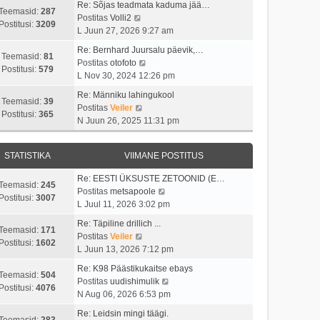
i
s
t
Re: Sõjas teadmata kaduma jää…
t
t
Teemasid:
287
i
t
V
Postitas
Volli2
a
u
Postitusi:
3209
m
p
a
L Juun 27, 2026 9:27 am
v
s
a
o
a
i
t
Re: Bernhard Juursalu päevik,…
s
s
t
Teemasid:
81
i
V
Postitas
otofoto
t
t
a
Postitusi:
579
m
a
L Nov 30, 2024 12:26 pm
p
i
v
a
a
o
t
i
Re: Männiku lahingukool
s
t
Teemasid:
39
s
u
i
V
Postitas
Veiler
t
a
Postitusi:
365
t
s
m
a
N Juun 26, 2025 11:31 pm
p
v
i
t
a
a
o
i
t
s
t
s
i
u
STATISTIKA
VIIMANE POSTITUS
t
a
t
m
s
p
v
i
a
Re: EESTI ÜKSUSTE ZETOONID (E…
t
o
i
Teemasid:
245
t
s
V
Postitas
metsapoole
s
i
Postitusi:
3007
u
t
a
L Juul 11, 2026 3:02 pm
t
m
s
p
a
i
a
Re: Täpiline drillich ...
t
o
t
Teemasid:
171
t
s
V
Postitas
Veiler
s
a
Postitusi:
1602
u
t
a
L Juun 13, 2026 7:12 pm
t
v
s
p
a
i
i
Re: K98 Päästikukaitse ebays
t
o
t
Teemasid:
504
t
i
V
Postitas
uudishimulik
s
a
Postitusi:
4076
u
m
a
N Aug 06, 2026 6:53 pm
t
v
s
a
a
i
i
Re: Leidsin mingi täägi.
t
s
t
Teemasid:
283