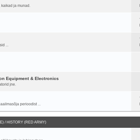
d, kaikad ja munad.
id ...
on Equipment & Electronics
torid jne.
aailmasõja perioodist ...
) / HISTORY (RED ARMY)