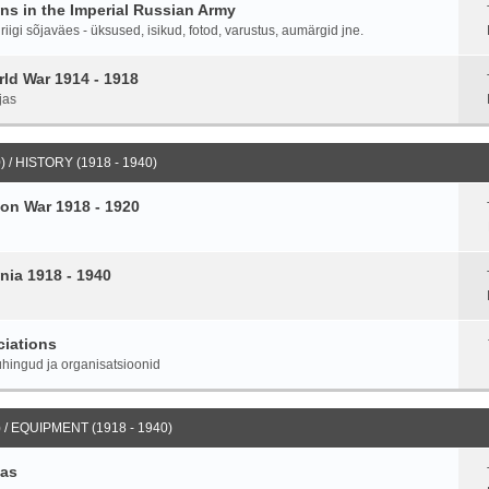
ans in the Imperial Russian Army
igi sõjaväes - üksused, isikud, fotod, varustus, aumärgid jne.
ld War 1914 - 1918
jas
 / HISTORY (1918 - 1940)
on War 1918 - 1920
nia 1918 - 1940
ciations
hingud ja organisatsioonid
 / EQUIPMENT (1918 - 1940)
ias