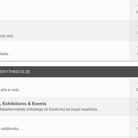
ti siia!
tada ...
EVERYTHING ELSE
la ei sobi ...
P
 Exhibitions & Events
aarteemaliste üritustega nii Eestis kui ka mujal maailmas ...
 valdkonda ...