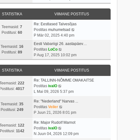
v
t
a
s
a
i
i
s
t
t
i
t
STATISTIKA
VIIMANE POSTITUS
t
a
m
u
p
v
a
s
Re: Eestlased Talvesõjas
o
i
Teemasid:
7
s
t
V
Postitas
muhumetsad
s
i
Postitusi:
60
t
a
P Mär 02, 2025 4:40 pm
t
m
p
a
i
a
Eesti Vabariigi 26. aastapäev…
o
t
Teemasid:
16
t
V
s
Postitas
LoCo
s
a
Postitusi:
89
u
a
t
P Aug 17, 2025 10:02 pm
t
v
s
a
p
i
i
t
t
o
t
i
STATISTIKA
VIIMANE POSTITUS
a
s
u
m
v
t
s
a
Re: TALLINN-NÕMME OMAKAITSE
i
i
Teemasid:
222
V
t
s
Postitas
ivalO
i
t
Postitusi:
4017
a
t
L Mai 09, 2026 5:37 pm
m
u
a
p
a
s
Re: "Nederland" Narvas ...
t
o
Teemasid:
35
s
t
V
Postitas
Veiler
a
s
Postitusi:
249
t
a
P Juun 21, 2026 8:01 pm
v
t
p
a
i
i
o
Re: Major Rudolf Marnot
t
i
t
Teemasid:
122
V
s
Postitas
ivalO
a
m
u
Postitusi:
1142
a
t
N Juun 04, 2026 12:09 pm
v
a
s
a
i