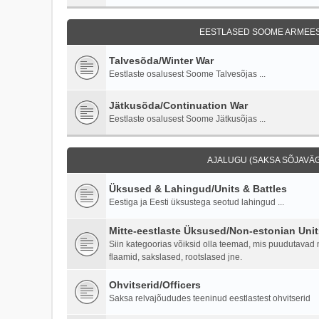
EESTLASED SOOME ARMEES 
Talvesõda/Winter War
Eestlaste osalusest Soome Talvesõjas ...
Jätkusõda/Continuation War
Eestlaste osalusest Soome Jätkusõjas ...
AJALUGU (SAKSA SÕJAVÄG
Üksused & Lahingud/Units & Battles
Eestiga ja Eesti üksustega seotud lahingud ...
Mitte-eestlaste Üksused/Non-estonian Unit
Siin kategoorias võiksid olla teemad, mis puudutavad mi
flaamid, sakslased, rootslased jne.
Ohvitserid/Officers
Saksa relvajõududes teeninud eestlastest ohvitserid