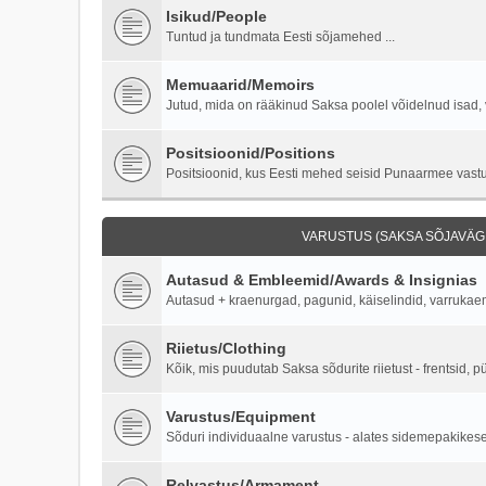
Isikud/People
Tuntud ja tundmata Eesti sõjamehed ...
Memuaarid/Memoirs
Jutud, mida on rääkinud Saksa poolel võidelnud isad, 
Positsioonid/Positions
Positsioonid, kus Eesti mehed seisid Punaarmee vastu 
VARUSTUS (SAKSA SÕJAVÄGI
Autasud & Embleemid/Awards & Insignias
Autasud + kraenurgad, pagunid, käiselindid, varruka
Riietus/Clothing
Kõik, mis puudutab Saksa sõdurite riietust - frentsid, p
Varustus/Equipment
Sõduri individuaalne varustus - alates sidemepakikesest
Relvastus/Armament