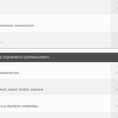
vanaisad, vanaonud jne ...
...
) / EQUIPMENT (GERMAN ARMY)
embleemid jms.
üksid, mütsid, kindad, sokid jne.
 ja lõpetades seljakotiga ...