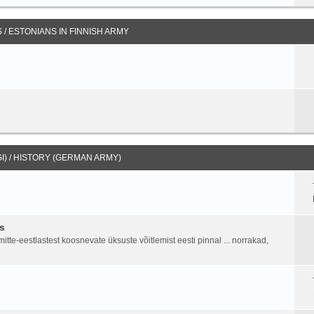
/ ESTONIANS IN FINNISH ARMY
I) / HISTORY (GERMAN ARMY)
s
tte-eestlastest koosnevate üksuste võitlemist eesti pinnal ... norrakad,