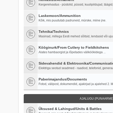
Kergerelvastus - püstolid, püssid, kuulipildujad, täägi
Laskemoon/Ammunition
Kõik, mis puudutab padruneid, mürske, miine jne.
Tehnika/Technics
Masinad, millega Eesti mehed sõitsid, lendasid või ujus
Kööginurk/From Cutlery to Fieldkitchens
Alates hambaorgist ja lõpetades väliköökidega ...
Sidevahendid & Elektroonika/Communicati
Elektriga seotud seadmed - raadiod, telefonid, generaa
Paberimajandus/Documents
Fotod, välipost, dokumendid, ajakirjad ja ajalehed 2. M
AJALUGU (PUNAARMEE
Üksused & Lahingud/Units & Battles