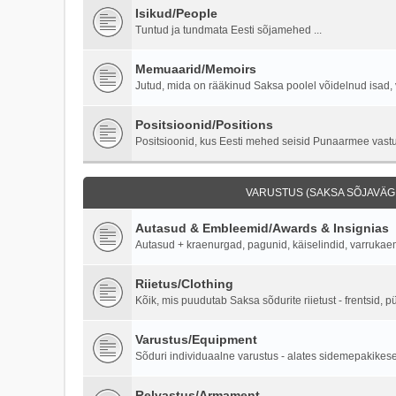
Isikud/People
Tuntud ja tundmata Eesti sõjamehed ...
Memuaarid/Memoirs
Jutud, mida on rääkinud Saksa poolel võidelnud isad, 
Positsioonid/Positions
Positsioonid, kus Eesti mehed seisid Punaarmee vastu 
VARUSTUS (SAKSA SÕJAVÄGI
Autasud & Embleemid/Awards & Insignias
Autasud + kraenurgad, pagunid, käiselindid, varruka
Riietus/Clothing
Kõik, mis puudutab Saksa sõdurite riietust - frentsid, p
Varustus/Equipment
Sõduri individuaalne varustus - alates sidemepakikesest
Relvastus/Armament