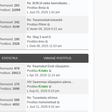
p
v
i
a
Re: BORJA väike faleristikako…
o
i
Teemasid:
293
V
t
s
Postitas
Borja
s
i
Postitusi:
11099
a
u
t
L Juul 25, 2026 1:42 pm
t
m
a
s
p
i
a
Re: Tsaarisoldati kokardid
t
t
o
Teemasid:
342
t
s
V
Postitas
Plönn
a
s
Postitusi:
4149
u
t
a
E Veebr 09, 2026 9:22 am
v
t
s
p
a
i
i
t
o
Re: Stug 3 ausf G
t
i
t
Teemasid:
195
V
s
Postitas
tonu
a
m
u
Postitusi:
2528
a
t
L Dets 06, 2025 11:53 am
v
a
s
a
i
i
s
t
t
t
i
t
STATISTIKA
VIIMANE POSTITUS
a
u
m
p
v
s
a
o
Re: Raamatud Eesti sõjaajaloo…
i
t
Teemasid:
979
s
s
V
Postitas
Kriuks
i
ostitusi:
20013
t
t
a
L Apr 25, 2026 11:14 am
m
p
i
a
a
XIV Saaremaa sõjaajaloo päeva…
o
t
t
Teemasid:
175
s
V
Postitas
Kriuks
s
u
a
Postitusi:
1699
t
a
L Aug 01, 2026 8:23 pm
t
s
v
p
a
i
t
i
Re: Tuvastada sõrmus
o
t
Teemasid:
590
t
i
V
Postitas
muhumetsad
s
a
Postitusi:
4052
u
m
a
L Juul 11, 2026 6:42 am
t
v
s
a
a