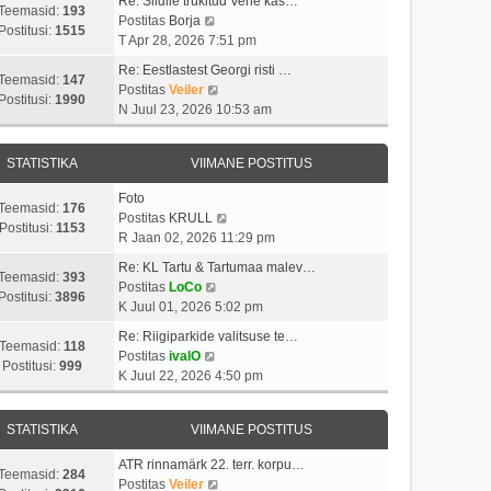
Re: Siidile trükitud Vene kas…
Teemasid:
193
V
Postitas
Borja
Postitusi:
1515
a
T Apr 28, 2026 7:51 pm
a
Re: Eestlastest Georgi risti …
t
Teemasid:
147
V
Postitas
Veiler
a
Postitusi:
1990
a
N Juul 23, 2026 10:53 am
v
a
i
t
i
STATISTIKA
VIIMANE POSTITUS
a
m
v
a
Foto
i
Teemasid:
176
s
V
Postitas
KRULL
i
Postitusi:
1153
t
a
R Jaan 02, 2026 11:29 pm
m
p
a
a
Re: KL Tartu & Tartumaa malev…
o
t
Teemasid:
393
V
s
Postitas
LoCo
s
a
Postitusi:
3896
a
t
K Juul 01, 2026 5:02 pm
t
v
a
p
i
i
Re: Riigiparkide valitsuse te…
t
o
Teemasid:
118
t
V
i
Postitas
ivalO
a
s
Postitusi:
999
u
a
m
K Juul 22, 2026 4:50 pm
v
t
s
a
a
i
i
t
t
s
i
t
STATISTIKA
VIIMANE POSTITUS
a
t
m
u
v
p
a
s
ATR rinnamärk 22. terr. korpu…
i
o
Teemasid:
284
s
t
V
Postitas
Veiler