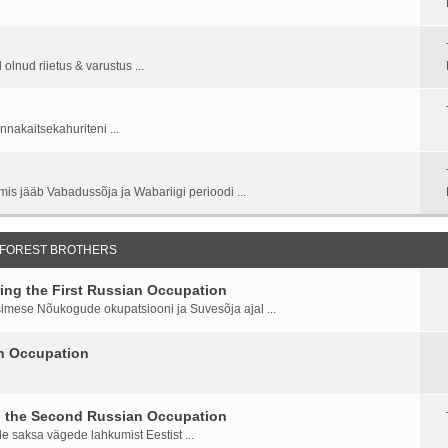
lnud riietus & varustus ...
nnakaitsekahuriteni ...
is jääb Vabadussõja ja Wabariigi perioodi ...
 FOREST BROTHERS
ng the First Russian Occupation
imese Nõukogude okupatsiooni ja Suvesõja ajal ...
an Occupation
g the Second Russian Occupation
saksa vägede lahkumist Eestist ...