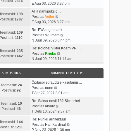
i
s
Postitusi:
2316
t
a
E Aug 03, 2026 3:37 pm
m
t
p
a
a
i
ATR nahkpüksid ...
o
t
Teemasid:
198
s
V
t
Postitas
Veiler
s
a
Postitusi:
1787
t
a
u
E Aug 03, 2026 3:27 pm
t
v
p
a
s
i
i
Re: EW aegne tank
o
t
t
Teemasid:
109
t
i
V
Postitas
skulmars
s
a
Postitusi:
1110
u
m
a
N Juul 09, 2026 6:44 pm
t
v
s
a
a
i
i
Re: Kolonel Viktor Koern VR I…
t
s
t
Teemasid:
235
t
i
V
Postitas
Kriuks
t
a
Postitusi:
1442
u
m
a
N Juul 09, 2026 11:14 am
p
v
s
a
a
o
i
t
s
t
s
i
STATISTIKA
VIIMANE POSTITUS
t
a
t
m
p
v
i
a
Õpilaspilet raudtee kasutamis…
o
i
Teemasid:
24
V
t
s
Postitas
nonn
s
i
Postitusi:
92
a
u
t
T Apr 27, 2021 8:01 am
t
m
a
s
p
i
a
Re: Saksa-eesti 182 Sicherhei…
t
t
o
Teemasid:
10
t
V
s
Postitas
arvolv
a
s
Postitusi:
46
u
a
t
T Dets 10, 2024 9:37 am
v
t
s
a
p
i
i
Re: Punkri arhitektuur
t
t
o
Teemasid:
144
i
t
V
Postitas
Hall Kardinal
a
s
Postitusi:
1211
m
u
a
P Nov 23, 2025 1:38 pm