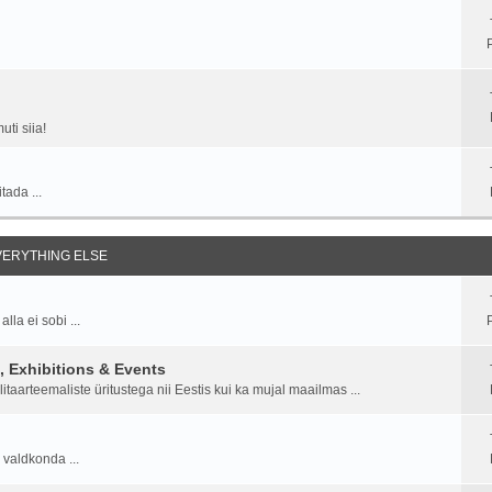
ti siia!
tada ...
EVERYTHING ELSE
la ei sobi ...
P
 Exhibitions & Events
aarteemaliste üritustega nii Eestis kui ka mujal maailmas ...
 valdkonda ...