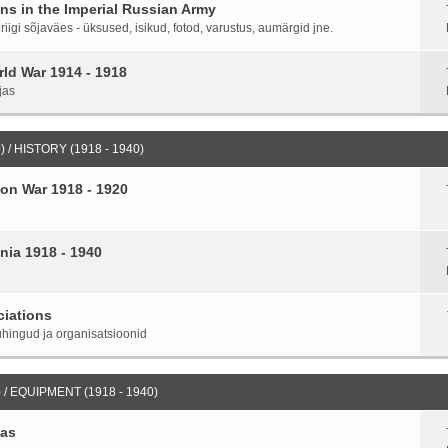
ans in the Imperial Russian Army
igi sõjaväes - üksused, isikud, fotod, varustus, aumärgid jne.
ld War 1914 - 1918
jas
 / HISTORY (1918 - 1940)
on War 1918 - 1920
nia 1918 - 1940
ciations
hingud ja organisatsioonid
 / EQUIPMENT (1918 - 1940)
ias