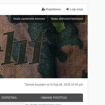
Registreeru
Logi sisse
Vaata vastamata teemasi
Vaata aktiivseid teemasid
Tänane kuupäev on N Aug 06, 2026 10:45 pm
STATISTIKA
VIIMANE POSTITUS