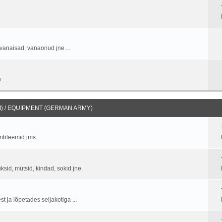
vanaisad, vanaonud jne ...
...
) / EQUIPMENT (GERMAN ARMY)
embleemid jms.
üksid, mütsid, kindad, sokid jne.
 ja lõpetades seljakotiga ...