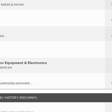
d, kaikad ja munad.
id ...
on Equipment & Electronics
torid jne.
aailmasõja perioodist ...
) / HISTORY (RED ARMY)