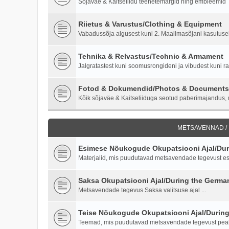
Sõjaväe & Kaitseliidu teenetemärgid ning embleemid
Riietus & Varustus/Clothing & Equipment
Vabadussõja algusest kuni 2. Maailmasõjani kasutusel o
Tehnika & Relvastus/Technic & Armament
Jalgratastest kuni soomusrongideni ja vibudest kuni ra
Fotod & Dokumendid/Photos & Documents
Kõik sõjaväe & Kaitseliiduga seotud paberimajandus, m
METSAVENNAD /
Esimese Nõukogude Okupatsiooni Ajal/Duri
Materjalid, mis puudutavad metsavendade tegevust es
Saksa Okupatsiooni Ajal/During the Germ
Metsavendade tegevus Saksa valitsuse ajal ...
Teise Nõukogude Okupatsiooni Ajal/Durin
Teemad, mis puudutavad metsavendade tegevust peale 