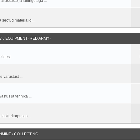
allüksuste ja lahingutega ...
 seotud materjalid ...
 / EQUIPMENT (RED ARMY)
idest ...
 varustust ...
stus ja tehnika ...
 laskurkorpuses ...
IMINE / COLLECTING