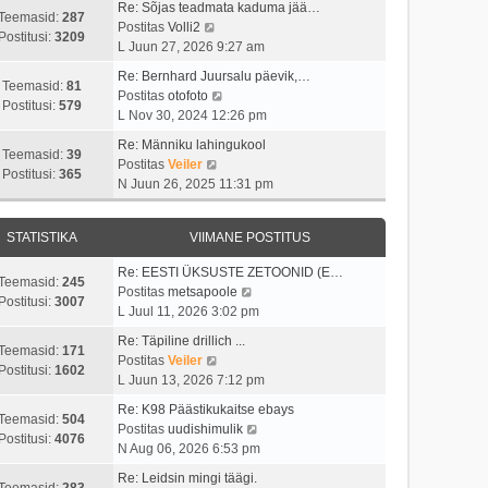
i
s
t
Re: Sõjas teadmata kaduma jää…
t
t
Teemasid:
287
i
t
V
Postitas
Volli2
a
u
Postitusi:
3209
m
p
a
L Juun 27, 2026 9:27 am
v
s
a
o
a
i
t
Re: Bernhard Juursalu päevik,…
s
s
t
Teemasid:
81
i
V
Postitas
otofoto
t
t
a
Postitusi:
579
m
a
L Nov 30, 2024 12:26 pm
p
i
v
a
a
o
t
i
Re: Männiku lahingukool
s
t
Teemasid:
39
s
u
i
V
Postitas
Veiler
t
a
Postitusi:
365
t
s
m
a
N Juun 26, 2025 11:31 pm
p
v
i
t
a
a
o
i
t
s
t
s
i
u
STATISTIKA
VIIMANE POSTITUS
t
a
t
m
s
p
v
i
a
Re: EESTI ÜKSUSTE ZETOONID (E…
t
o
i
Teemasid:
245
t
s
V
Postitas
metsapoole
s
i
Postitusi:
3007
u
t
a
L Juul 11, 2026 3:02 pm
t
m
s
p
a
i
a
Re: Täpiline drillich ...
t
o
t
Teemasid:
171
t
s
V
Postitas
Veiler
s
a
Postitusi:
1602
u
t
a
L Juun 13, 2026 7:12 pm
t
v
s
p
a
i
i
Re: K98 Päästikukaitse ebays
t
o
t
Teemasid:
504
t
i
V
Postitas
uudishimulik
s
a
Postitusi:
4076
u
m
a
N Aug 06, 2026 6:53 pm
t
v
s
a
a
i
i
Re: Leidsin mingi täägi.
t
s
t
Teemasid:
283