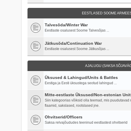
EESTLASED SOOME ARMEES 
Talvesõda/Winter War
Eestlaste osalusest Soome Talvesõjas ...
Jätkusõda/Continuation War
Eestlaste osalusest Soome Jätkusõjas ...
AJALUGU (SAKSA SÕJAVÄG
Üksused & Lahingud/Units & Battles
Eestiga ja Eesti üksustega seotud lahingud ...
Mitte-eestlaste Üksused/Non-estonian Unit
Siin kategoorias võiksid olla teemad, mis puudutavad mi
flaamid, sakslased, rootslased jne.
Ohvitserid/Officers
Saksa relvajõududes teeninud eestlastest ohvitserid