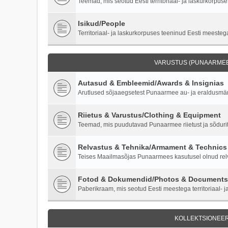
Teemad, mis seotud Eesti territoriaal- ja laskurkorpuse 
Isikud/People
Territoriaal- ja laskurkorpuses teeninud Eesti meestega
VARUSTUS (PUNAARMEE)
Autasud & Embleemid/Awards & Insignias
Arutlused sõjaaegsetest Punaarmee au- ja eraldusmärk
Riietus & Varustus/Clothing & Equipment
Teemad, mis puudutavad Punaarmee riietust ja sõdurite
Relvastus & Tehnika/Armament & Technics
Teises Maailmasõjas Punaarmees kasutusel olnud relva
Fotod & Dokumendid/Photos & Documents
Paberikraam, mis seotud Eesti meestega territoriaal- ja
KOLLEKTSIONEER