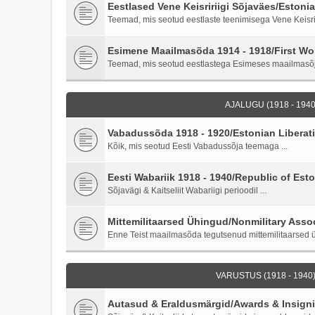
Eestlased Vene Keisririigi Sõjaväes/Estoni
Teemad, mis seotud eestlaste teenimisega Vene Keisriri
Esimene Maailmasõda 1914 - 1918/First Wor
Teemad, mis seotud eestlastega Esimeses maailmasõ
AJALUGU (1918 - 1940)
Vabadussõda 1918 - 1920/Estonian Liberati
Kõik, mis seotud Eesti Vabadussõja teemaga ...
Eesti Wabariik 1918 - 1940/Republic of Esto
Sõjavägi & Kaitseliit Wabariigi perioodil ...
Mittemilitaarsed Ühingud/Nonmilitary Asso
Enne Teist maailmasõda tegutsenud mittemilitaarsed ü
VARUSTUS (1918 - 1940)
Autasud & Eraldusmärgid/Awards & Insign