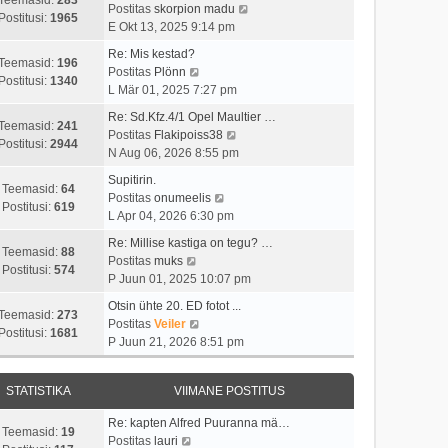
t
i
V
Postitas
skorpion madu
t
a
Postitusi:
1965
u
m
a
E Okt 13, 2025 9:14 pm
p
v
s
a
a
o
i
Re: Mis kestad?
t
s
t
Teemasid:
196
V
s
i
Postitas
Plönn
t
a
Postitusi:
1340
a
t
m
L Mär 01, 2025 7:27 pm
p
v
a
i
a
o
i
Re: Sd.Kfz.4/1 Opel Maultier …
t
t
s
Teemasid:
241
s
V
i
Postitas
Flakipoiss38
a
u
t
Postitusi:
2944
t
a
m
N Aug 06, 2026 8:55 pm
v
s
p
i
a
a
i
t
o
Supitirin.
t
t
s
Teemasid:
64
i
V
s
Postitas
onumeelis
u
a
t
Postitusi:
619
m
a
t
L Apr 04, 2026 6:30 pm
s
v
p
a
a
i
t
i
o
Re: Millise kastiga on tegu? …
s
t
t
Teemasid:
88
V
i
s
Postitas
muks
t
a
u
Postitusi:
574
a
m
t
P Juun 01, 2025 10:07 pm
p
v
s
a
a
i
o
i
t
Otsin ühte 20. ED fotot ...
t
s
t
Teemasid:
273
s
V
i
Postitas
Veiler
a
t
u
Postitusi:
1681
t
a
m
P Juun 21, 2026 8:51 pm
v
p
s
i
a
a
i
o
t
t
t
s
i
s
STATISTIKA
VIIMANE POSTITUS
u
a
t
m
t
s
v
p
a
i
Re: kapten Alfred Puuranna mä…
t
i
o
Teemasid:
19
V
s
t
Postitas
lauri