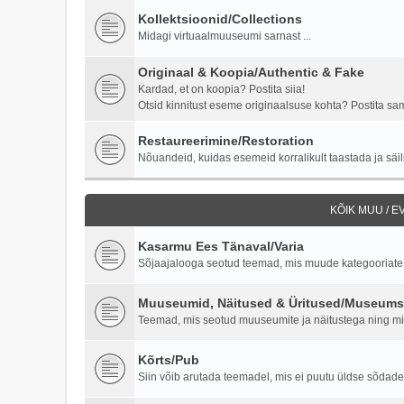
Kollektsioonid/Collections
Midagi virtuaalmuuseumi sarnast ...
Originaal & Koopia/Authentic & Fake
Kardad, et on koopia? Postita siia!
Otsid kinnitust eseme originaalsuse kohta? Postita samu
Restaureerimine/Restoration
Nõuandeid, kuidas esemeid korralikult taastada ja säili
KÕIK MUU / 
Kasarmu Ees Tänaval/Varia
Sõjaajalooga seotud teemad, mis muude kategooriate al
Muuseumid, Näitused & Üritused/Museums,
Teemad, mis seotud muuseumite ja näitustega ning milit
Kõrts/Pub
Siin võib arutada teemadel, mis ei puutu üldse sõdade