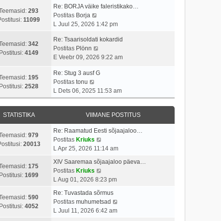
p
v
i
a
Re: BORJA väike faleristikako…
o
i
Teemasid:
293
V
t
s
Postitas
Borja
s
i
Postitusi:
11099
a
u
t
L Juul 25, 2026 1:42 pm
t
m
a
s
p
i
a
Re: Tsaarisoldati kokardid
t
t
o
Teemasid:
342
t
s
V
Postitas
Plönn
a
s
Postitusi:
4149
u
t
a
E Veebr 09, 2026 9:22 am
v
t
s
p
a
i
i
t
o
Re: Stug 3 ausf G
t
i
t
Teemasid:
195
V
s
Postitas
tonu
a
m
u
Postitusi:
2528
a
t
L Dets 06, 2025 11:53 am
v
a
s
a
i
i
s
t
t
t
i
t
STATISTIKA
VIIMANE POSTITUS
a
u
m
p
v
s
a
o
Re: Raamatud Eesti sõjaajaloo…
i
t
Teemasid:
979
s
s
V
Postitas
Kriuks
i
ostitusi:
20013
t
t
a
L Apr 25, 2026 11:14 am
m
p
i
a
a
XIV Saaremaa sõjaajaloo päeva…
o
t
t
Teemasid:
175
s
V
Postitas
Kriuks
s
u
a
Postitusi:
1699
t
a
L Aug 01, 2026 8:23 pm
t
s
v
p
a
i
t
i
Re: Tuvastada sõrmus
o
t
Teemasid:
590
t
i
V
Postitas
muhumetsad
s
a
Postitusi:
4052
u
m
a
L Juul 11, 2026 6:42 am
t
v
s
a
a