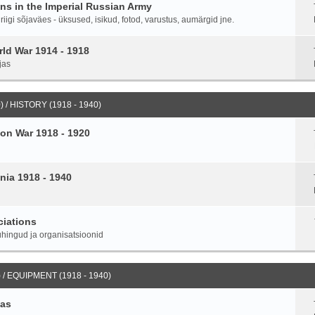
ans in the Imperial Russian Army
igi sõjaväes - üksused, isikud, fotod, varustus, aumärgid jne.
ld War 1914 - 1918
jas
 / HISTORY (1918 - 1940)
on War 1918 - 1920
nia 1918 - 1940
ciations
hingud ja organisatsioonid
 / EQUIPMENT (1918 - 1940)
ias