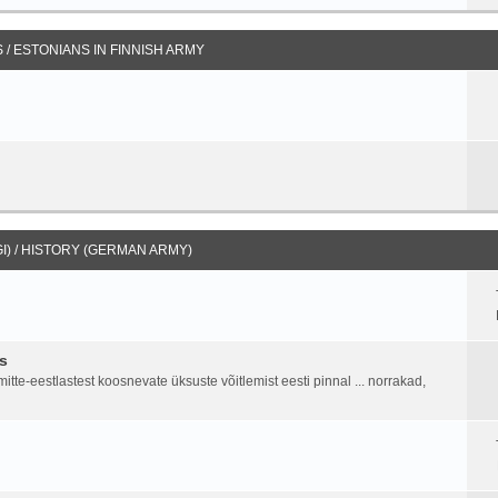
/ ESTONIANS IN FINNISH ARMY
I) / HISTORY (GERMAN ARMY)
s
tte-eestlastest koosnevate üksuste võitlemist eesti pinnal ... norrakad,