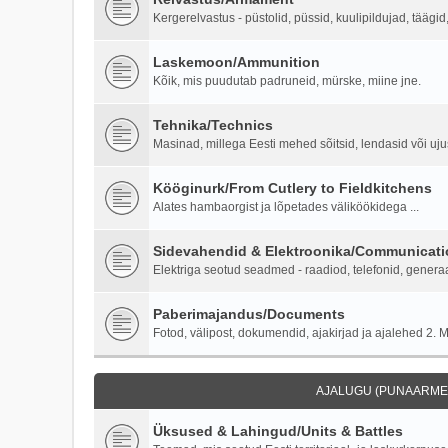
Kergerelvastus - püstolid, püssid, kuulipildujad, täägi
Laskemoon/Ammunition
Kõik, mis puudutab padruneid, mürske, miine jne.
Tehnika/Technics
Masinad, millega Eesti mehed sõitsid, lendasid või ujus
Kööginurk/From Cutlery to Fieldkitchens
Alates hambaorgist ja lõpetades väliköökidega ...
Sidevahendid & Elektroonika/Communicati
Elektriga seotud seadmed - raadiod, telefonid, generaa
Paberimajandus/Documents
Fotod, välipost, dokumendid, ajakirjad ja ajalehed 2. M
AJALUGU (PUNAARMEE
Üksused & Lahingud/Units & Battles