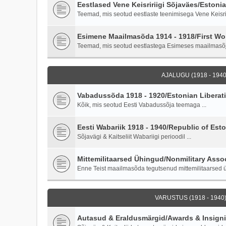
Eestlased Vene Keisririigi Sõjaväes/Estoni
Teemad, mis seotud eestlaste teenimisega Vene Keisriri
Esimene Maailmasõda 1914 - 1918/First Wor
Teemad, mis seotud eestlastega Esimeses maailmasõ
AJALUGU (1918 - 1940)
Vabadussõda 1918 - 1920/Estonian Liberati
Kõik, mis seotud Eesti Vabadussõja teemaga ...
Eesti Wabariik 1918 - 1940/Republic of Esto
Sõjavägi & Kaitseliit Wabariigi perioodil ...
Mittemilitaarsed Ühingud/Nonmilitary Asso
Enne Teist maailmasõda tegutsenud mittemilitaarsed ü
VARUSTUS (1918 - 1940)
Autasud & Eraldusmärgid/Awards & Insign