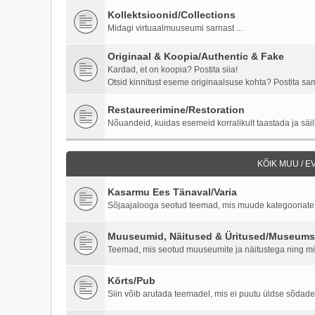
Kollektsioonid/Collections
Midagi virtuaalmuuseumi sarnast ...
Originaal & Koopia/Authentic & Fake
Kardad, et on koopia? Postita siia!
Otsid kinnitust eseme originaalsuse kohta? Postita samu
Restaureerimine/Restoration
Nõuandeid, kuidas esemeid korralikult taastada ja säili
KÕIK MUU / 
Kasarmu Ees Tänaval/Varia
Sõjaajalooga seotud teemad, mis muude kategooriate al
Muuseumid, Näitused & Üritused/Museums,
Teemad, mis seotud muuseumite ja näitustega ning milit
Kõrts/Pub
Siin võib arutada teemadel, mis ei puutu üldse sõdade