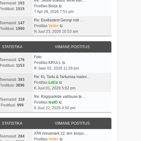
Re: Siidile trükitud Vene kas…
Teemasid:
193
V
Postitas
Borja
Postitusi:
1515
a
T Apr 28, 2026 7:51 pm
a
Re: Eestlastest Georgi risti …
t
Teemasid:
147
V
Postitas
Veiler
a
Postitusi:
1990
a
N Juul 23, 2026 10:53 am
v
a
i
t
i
STATISTIKA
VIIMANE POSTITUS
a
m
v
a
Foto
i
Teemasid:
176
s
V
Postitas
KRULL
i
Postitusi:
1153
t
a
R Jaan 02, 2026 11:29 pm
m
p
a
a
Re: KL Tartu & Tartumaa malev…
o
t
Teemasid:
393
V
s
Postitas
LoCo
s
a
Postitusi:
3896
a
t
K Juul 01, 2026 5:02 pm
t
v
a
p
i
i
Re: Riigiparkide valitsuse te…
t
o
Teemasid:
118
t
V
i
Postitas
ivalO
a
s
Postitusi:
999
u
a
m
K Juul 22, 2026 4:50 pm
v
t
s
a
a
i
i
t
t
s
i
t
STATISTIKA
VIIMANE POSTITUS
a
t
m
u
v
p
a
s
ATR rinnamärk 22. terr. korpu…
i
o
Teemasid:
284
s
t
V
Postitas
Veiler