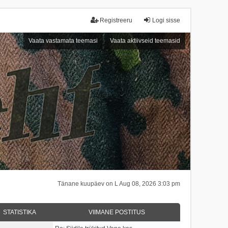
Registreeru
Logi sisse
Vaata vastamata teemasi
Vaata aktiivseid teemasid
Tänane kuupäev on L Aug 08, 2026 3:03 pm
STATISTIKA
VIIMANE POSTITUS