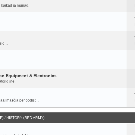
d, kaikad ja munad.
id ...
on Equipment & Electronics
torid jne.
aailmasõja perioodist ...
) / HISTORY (RED ARMY)