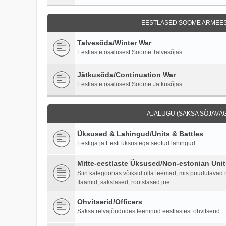
EESTLASED SOOME ARMEES 
Talvesõda/Winter War
Eestlaste osalusest Soome Talvesõjas ...
Jätkusõda/Continuation War
Eestlaste osalusest Soome Jätkusõjas ...
AJALUGU (SAKSA SÕJAVÄG
Üksused & Lahingud/Units & Battles
Eestiga ja Eesti üksustega seotud lahingud ...
Mitte-eestlaste Üksused/Non-estonian Unit
Siin kategoorias võiksid olla teemad, mis puudutavad mi
flaamid, sakslased, rootslased jne.
Ohvitserid/Officers
Saksa relvajõududes teeninud eestlastest ohvitserid