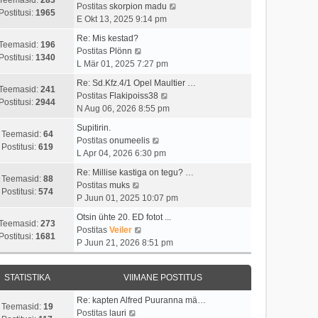
t
i
V
Postitas
skorpion madu
t
a
Postitusi:
1965
u
m
a
E Okt 13, 2025 9:14 pm
p
v
s
a
a
o
i
Re: Mis kestad?
t
s
t
Teemasid:
196
V
s
i
Postitas
Plönn
t
a
Postitusi:
1340
a
t
m
L Mär 01, 2025 7:27 pm
p
v
a
i
a
o
i
Re: Sd.Kfz.4/1 Opel Maultier …
t
t
s
Teemasid:
241
s
V
i
Postitas
Flakipoiss38
a
u
t
Postitusi:
2944
t
a
m
N Aug 06, 2026 8:55 pm
v
s
p
i
a
a
i
t
o
Supitirin.
t
t
s
Teemasid:
64
i
V
s
Postitas
onumeelis
u
a
t
Postitusi:
619
m
a
t
L Apr 04, 2026 6:30 pm
s
v
p
a
a
i
t
i
o
Re: Millise kastiga on tegu? …
s
t
t
Teemasid:
88
V
i
s
Postitas
muks
t
a
u
Postitusi:
574
a
m
t
P Juun 01, 2025 10:07 pm
p
v
s
a
a
i
o
i
t
Otsin ühte 20. ED fotot ...
t
s
t
Teemasid:
273
s
V
i
Postitas
Veiler
a
t
u
Postitusi:
1681
t
a
m
P Juun 21, 2026 8:51 pm
v
p
s
i
a
a
i
o
t
t
t
s
i
s
STATISTIKA
VIIMANE POSTITUS
u
a
t
m
t
s
v
p
a
i
Re: kapten Alfred Puuranna mä…
t
i
o
Teemasid:
19
V
s
t
Postitas
lauri