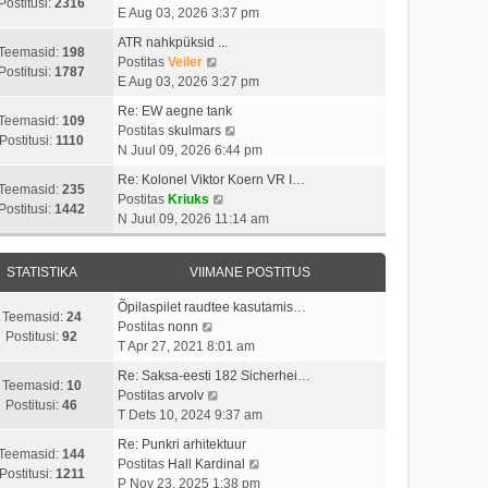
i
s
Postitusi:
2316
t
a
E Aug 03, 2026 3:37 pm
m
t
p
a
a
i
ATR nahkpüksid ...
o
t
Teemasid:
198
s
V
t
Postitas
Veiler
s
a
Postitusi:
1787
t
a
u
E Aug 03, 2026 3:27 pm
t
v
p
a
s
i
i
Re: EW aegne tank
o
t
t
Teemasid:
109
t
i
V
Postitas
skulmars
s
a
Postitusi:
1110
u
m
a
N Juul 09, 2026 6:44 pm
t
v
s
a
a
i
i
Re: Kolonel Viktor Koern VR I…
t
s
t
Teemasid:
235
t
i
V
Postitas
Kriuks
t
a
Postitusi:
1442
u
m
a
N Juul 09, 2026 11:14 am
p
v
s
a
a
o
i
t
s
t
s
i
STATISTIKA
VIIMANE POSTITUS
t
a
t
m
p
v
i
a
Õpilaspilet raudtee kasutamis…
o
i
Teemasid:
24
V
t
s
Postitas
nonn
s
i
Postitusi:
92
a
u
t
T Apr 27, 2021 8:01 am
t
m
a
s
p
i
a
Re: Saksa-eesti 182 Sicherhei…
t
t
o
Teemasid:
10
t
V
s
Postitas
arvolv
a
s
Postitusi:
46
u
a
t
T Dets 10, 2024 9:37 am
v
t
s
a
p
i
i
Re: Punkri arhitektuur
t
t
o
Teemasid:
144
i
t
V
Postitas
Hall Kardinal
a
s
Postitusi:
1211
m
u
a
P Nov 23, 2025 1:38 pm