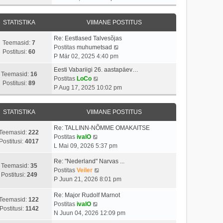
v
t
a
s
a
i
i
s
t
t
i
t
STATISTIKA
VIIMANE POSTITUS
t
a
m
u
p
v
a
s
Re: Eestlased Talvesõjas
o
i
Teemasid:
7
s
t
V
Postitas
muhumetsad
s
i
Postitusi:
60
t
a
P Mär 02, 2025 4:40 pm
t
m
p
a
i
a
Eesti Vabariigi 26. aastapäev…
o
t
Teemasid:
16
t
V
s
Postitas
LoCo
s
a
Postitusi:
89
u
a
t
P Aug 17, 2025 10:02 pm
t
v
s
a
p
i
i
t
t
o
t
i
STATISTIKA
VIIMANE POSTITUS
a
s
u
m
v
t
s
a
Re: TALLINN-NÕMME OMAKAITSE
i
i
Teemasid:
222
V
t
s
Postitas
ivalO
i
t
Postitusi:
4017
a
t
L Mai 09, 2026 5:37 pm
m
u
a
p
a
s
Re: "Nederland" Narvas ...
t
o
Teemasid:
35
s
t
V
Postitas
Veiler
a
s
Postitusi:
249
t
a
P Juun 21, 2026 8:01 pm
v
t
p
a
i
i
o
Re: Major Rudolf Marnot
t
i
t
Teemasid:
122
V
s
Postitas
ivalO
a
m
u
Postitusi:
1142
a
t
N Juun 04, 2026 12:09 pm
v
a
s
a
i