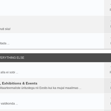
ti siia!
tada ...
EVERYTHING ELSE
la ei sobi ...
P
 Exhibitions & Events
aarteemaliste üritustega nii Eestis kui ka mujal maailmas ...
 valdkonda ...