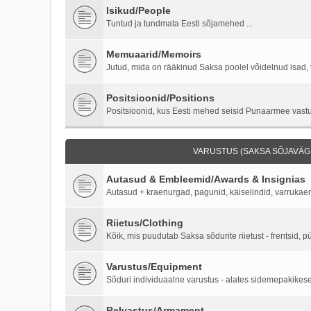
Isikud/People
Tuntud ja tundmata Eesti sõjamehed ...
Memuaarid/Memoirs
Jutud, mida on rääkinud Saksa poolel võidelnud isad, 
Positsioonid/Positions
Positsioonid, kus Eesti mehed seisid Punaarmee vastu 
VARUSTUS (SAKSA SÕJAVÄGI
Autasud & Embleemid/Awards & Insignias
Autasud + kraenurgad, pagunid, käiselindid, varruka
Riietus/Clothing
Kõik, mis puudutab Saksa sõdurite riietust - frentsid, p
Varustus/Equipment
Sõduri individuaalne varustus - alates sidemepakikesest
Relvastus/Armament