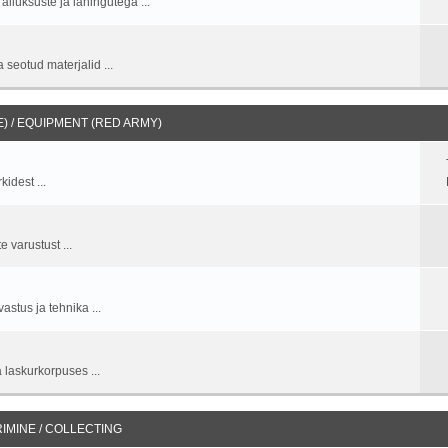
allüksuste ja lahingutega ...
 seotud materjalid ...
 / EQUIPMENT (RED ARMY)
idest ...
 varustust ...
stus ja tehnika ...
 laskurkorpuses ...
IMINE / COLLECTING