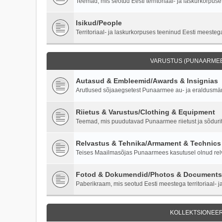
Teemad, mis seotud Eesti territoriaal- ja laskurkorpuse 
Isikud/People
Territoriaal- ja laskurkorpuses teeninud Eesti meestega
VARUSTUS (PUNAARMEE)
Autasud & Embleemid/Awards & Insignias
Arutlused sõjaaegsetest Punaarmee au- ja eraldusmärk
Riietus & Varustus/Clothing & Equipment
Teemad, mis puudutavad Punaarmee riietust ja sõdurite
Relvastus & Tehnika/Armament & Technics
Teises Maailmasõjas Punaarmees kasutusel olnud relva
Fotod & Dokumendid/Photos & Documents
Paberikraam, mis seotud Eesti meestega territoriaal- ja
KOLLEKTSIONEER