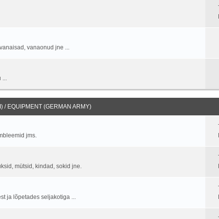
vanaisad, vanaonud jne ...
...
) / EQUIPMENT (GERMAN ARMY)
embleemid jms.
üksid, mütsid, kindad, sokid jne.
 ja lõpetades seljakotiga ...