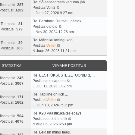
i
s
t
Re: Sõjas teadmata kaduma jää…
t
t
Teemasid:
287
i
t
V
Postitas
Volli2
a
u
Postitusi:
3209
m
p
a
L Juun 27, 2026 9:27 am
v
s
a
o
a
i
t
Re: Bernhard Juursalu päevik,…
s
s
t
Teemasid:
81
i
V
Postitas
otofoto
t
t
a
Postitusi:
579
m
a
L Nov 30, 2024 12:26 pm
p
i
v
a
a
o
t
i
Re: Männiku lahingukool
s
t
Teemasid:
39
s
u
i
V
Postitas
Veiler
t
a
Postitusi:
365
t
s
m
a
N Juun 26, 2025 11:31 pm
p
v
i
t
a
a
o
i
t
s
t
s
i
u
STATISTIKA
VIIMANE POSTITUS
t
a
t
m
s
p
v
i
a
Re: EESTI ÜKSUSTE ZETOONID (E…
t
o
i
Teemasid:
245
t
s
V
Postitas
metsapoole
s
i
Postitusi:
3007
u
t
a
L Juul 11, 2026 3:02 pm
t
m
s
p
a
i
a
Re: Täpiline drillich ...
t
o
t
Teemasid:
171
t
s
V
Postitas
Veiler
s
a
Postitusi:
1602
u
t
a
L Juun 13, 2026 7:12 pm
t
v
s
p
a
i
i
Re: K98 Päästikukaitse ebays
t
o
t
Teemasid:
504
t
i
V
Postitas
uudishimulik
s
a
Postitusi:
4076
u
m
a
N Aug 06, 2026 6:53 pm
t
v
s
a
a
i
i
Re: Leidsin mingi täägi.
t
s
t
Teemasid:
283