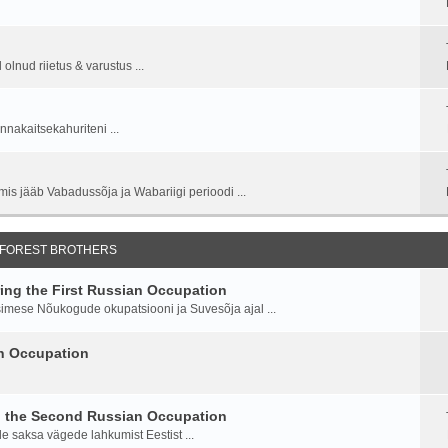
lnud riietus & varustus ...
nnakaitsekahuriteni ...
is jääb Vabadussõja ja Wabariigi perioodi ...
 FOREST BROTHERS
ng the First Russian Occupation
imese Nõukogude okupatsiooni ja Suvesõja ajal ...
an Occupation
g the Second Russian Occupation
saksa vägede lahkumist Eestist ...