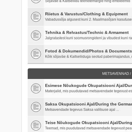
Sõjaväe & Kaitseliidu teenetemärgid ning embleemid
Riietus & Varustus/Clothing & Equipment
Vabadussõja algusest kuni 2. Maailmasõjani kasutusel o
Tehnika & Relvastus/Technic & Armament
Jalgratastest kuni soomusrongideni ja vibudest kuni ra
Fotod & Dokumendid/Photos & Documents
Kõik sõjaväe & Kaitseliiduga seotud paberimajandus, m
METSAVENNAD /
Esimese Nõukogude Okupatsiooni Ajal/Duri
Materjalid, mis puudutavad metsavendade tegevust es
Saksa Okupatsiooni Ajal/During the Germ
Metsavendade tegevus Saksa valitsuse ajal ...
Teise Nõukogude Okupatsiooni Ajal/Durin
Teemad, mis puudutavad metsavendade tegevust peale 