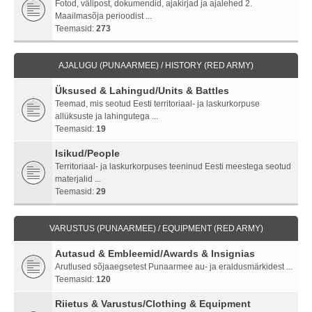
Fotod, välipost, dokumendid, ajakirjad ja ajalehed 2.
Maailmasõja perioodist ...
Teemasid:
273
AJALUGU (PUNAARMEE) / HISTORY (RED ARMY)
Üksused & Lahingud/Units & Battles
Teemad, mis seotud Eesti territoriaal- ja laskurkorpuse
allüksuste ja lahingutega ...
Teemasid:
19
Isikud/People
Territoriaal- ja laskurkorpuses teeninud Eesti meestega seotud
materjalid ...
Teemasid:
29
VARUSTUS (PUNAARMEE) / EQUIPMENT (RED ARMY)
Autasud & Embleemid/Awards & Insignias
Arutlused sõjaaegsetest Punaarmee au- ja eraldusmärkidest ...
Teemasid:
120
Riietus & Varustus/Clothing & Equipment