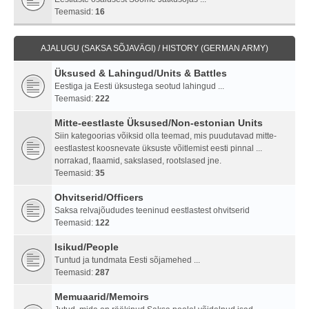
Teemasid:
16
AJALUGU (SAKSA SÕJAVÄGI) / HISTORY (GERMAN ARMY)
Üksused & Lahingud/Units & Battles
Eestiga ja Eesti üksustega seotud lahingud ...
Teemasid:
222
Mitte-eestlaste Üksused/Non-estonian Units
Siin kategoorias võiksid olla teemad, mis puudutavad mitte-
eestlastest koosnevate üksuste võitlemist eesti pinnal ...
norrakad, flaamid, sakslased, rootslased jne.
Teemasid:
35
Ohvitserid/Officers
Saksa relvajõududes teeninud eestlastest ohvitserid
Teemasid:
122
Isikud/People
Tuntud ja tundmata Eesti sõjamehed ...
Teemasid:
287
Memuaarid/Memoirs