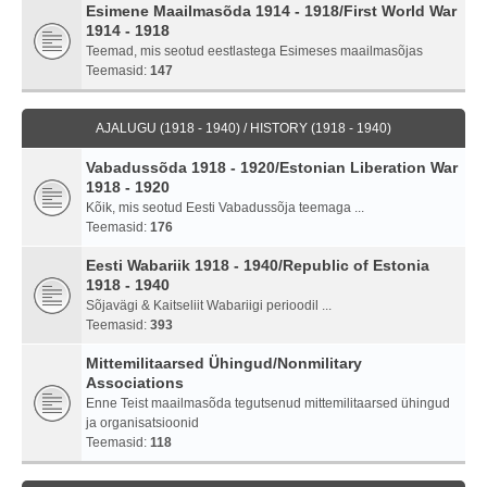
Esimene Maailmasõda 1914 - 1918/First World War
1914 - 1918
Teemad, mis seotud eestlastega Esimeses maailmasõjas
Teemasid:
147
AJALUGU (1918 - 1940) / HISTORY (1918 - 1940)
Vabadussõda 1918 - 1920/Estonian Liberation War
1918 - 1920
Kõik, mis seotud Eesti Vabadussõja teemaga ...
Teemasid:
176
Eesti Wabariik 1918 - 1940/Republic of Estonia
1918 - 1940
Sõjavägi & Kaitseliit Wabariigi perioodil ...
Teemasid:
393
Mittemilitaarsed Ühingud/Nonmilitary
Associations
Enne Teist maailmasõda tegutsenud mittemilitaarsed ühingud
ja organisatsioonid
Teemasid:
118