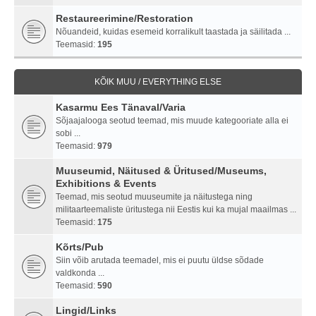
Restaureerimine/Restoration
Nõuandeid, kuidas esemeid korralikult taastada ja säilitada ...
Teemasid:
195
KÕIK MUU / EVERYTHING ELSE
Kasarmu Ees Tänaval/Varia
Sõjaajalooga seotud teemad, mis muude kategooriate alla ei
sobi ...
Teemasid:
979
Muuseumid, Näitused & Üritused/Museums,
Exhibitions & Events
Teemad, mis seotud muuseumite ja näitustega ning
militaarteemaliste üritustega nii Eestis kui ka mujal maailmas ...
Teemasid:
175
Kõrts/Pub
Siin võib arutada teemadel, mis ei puutu üldse sõdade
valdkonda ...
Teemasid:
590
Lingid/Links