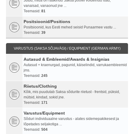
Jutud, mida on rääkinud Saksa poolel võidelnud isad,
vanaisad, vanaonud jne ...
Teemasid:
81
Positsioonid/Positions
Positsioonid, kus Eesti mehed seisid Punaarmee vastu ...
Teemasid:
39
VARUSTUS (SAKSA SÕJAVÄGI) / EQUIPMENT (GERMAN ARMY)
Autasud & Embleemid/Awards & Insignias
Autasud + kraenurgad, pagunid, käiselindid, varrukaembleemid
jms.
Teemasid:
245
Riietus/Clothing
Kõik, mis puudutab Saksa sõdurite riietust - frentsid, püksid,
mütsid, kindad, sokid jne.
Teemasid:
171
Varustus/Equipment
Sõduri individuaalne varustus - alates sidemepakikesest ja
lõpetades seljakotiga ...
Teemasid:
504