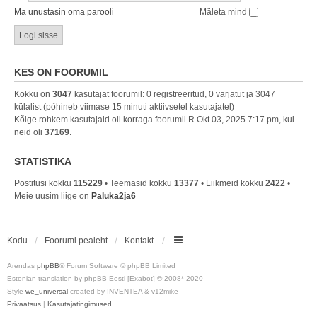
Ma unustasin oma parooli
Mäleta mind
KES ON FOORUMIL
Kokku on
3047
kasutajat foorumil: 0 registreeritud, 0 varjatut ja 3047
külalist (põhineb viimase 15 minuti aktiivsetel kasutajatel)
Kõige rohkem kasutajaid oli korraga foorumil R Okt 03, 2025 7:17 pm, kui
neid oli
37169
.
STATISTIKA
Postitusi kokku
115229
• Teemasid kokku
13377
• Liikmeid kokku
2422
•
Meie uusim liige on
Paluka2ja6
Kodu
Foorumi pealeht
Kontakt
Arendas
phpBB
® Forum Software © phpBB Limited
Estonian translation by phpBB Eesti [Exabot] © 2008*-2020
Style
we_universal
created by INVENTEA & v12mike
Privaatsus
|
Kasutajatingimused