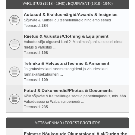
VARUSTUS (1918 - 1940) / EQUIPMENT (1918 - 1940)
Autasud & Eraldusmärgid/Awards & Insignias
Sõjaväe & Kaitseliidu teenetemärgid ning embleemid
Teemasid:
284
Riietus & Varustus/Clothing & Equipment
Vabadussõja algusest kuni 2. Maailmasõjani kasutusel olnud
riietus & varustus ...
Teemasid:
198
Tehnika & Relvastus/Technic & Armament
Jalgratastest kuni soomusrongideni ja vibudest kuni
rannakaitsekahuriteni ...
Teemasid:
109
Fotod & Dokumendid/Photos & Documents
Kõik sõjaväe & Kaitseliiduga seotud paberimajandus, mis jääb
Vabadussõja ja Wabariigi perioodi ...
Teemasid:
235
METSAVENNAD / FOREST BROTHERS
Esimese Nõukogude Okupatsiooni Ajal/During the