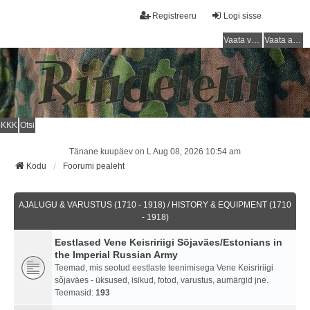
Registreeru
Logi sisse
Vaata vastamata teemasi
Vaata aktiivseid teemasid
KKK
Otsi
Tänane kuupäev on L Aug 08, 2026 10:54 am
Kodu
Foorumi pealeht
AJALUGU & VARUSTUS (1710 - 1918) / HISTORY & EQUIPMENT (1710
- 1918)
Eestlased Vene Keisririigi Sõjaväes/Estonians in
the Imperial Russian Army
Teemad, mis seotud eestlaste teenimisega Vene Keisririigi
sõjaväes - üksused, isikud, fotod, varustus, aumärgid jne.
Teemasid:
193