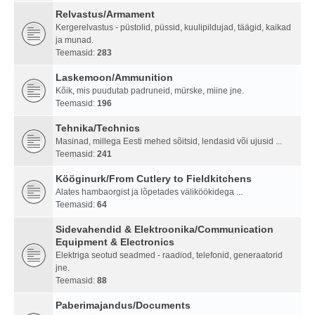
Relvastus/Armament
Kergerelvastus - püstolid, püssid, kuulipildujad, täägid, kaikad
ja munad.
Teemasid:
283
Laskemoon/Ammunition
Kõik, mis puudutab padruneid, mürske, miine jne.
Teemasid:
196
Tehnika/Technics
Masinad, millega Eesti mehed sõitsid, lendasid või ujusid ...
Teemasid:
241
Kööginurk/From Cutlery to Fieldkitchens
Alates hambaorgist ja lõpetades väliköökidega ...
Teemasid:
64
Sidevahendid & Elektroonika/Communication
Equipment & Electronics
Elektriga seotud seadmed - raadiod, telefonid, generaatorid
jne.
Teemasid:
88
Paberimajandus/Documents