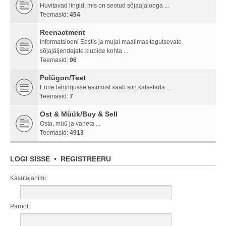
Huvitavad lingid, mis on seotud sõjaajalooga ...
Teemasid:
454
Reenactment
Informatsiooni Eestis ja mujal maailmas tegutsevate
sõjajäljendajate klubide kohta ...
Teemasid:
96
Polügon/Test
Enne lahingusse astumist saab siin katsetada ...
Teemasid:
7
Ost & Müük/Buy & Sell
Osta, müü ja vaheta ...
Teemasid:
4913
LOGI SISSE
•
REGISTREERU
Kasutajanimi:
Parool: