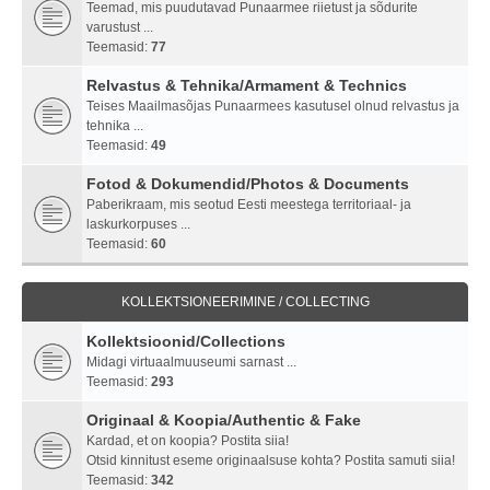
Teemad, mis puudutavad Punaarmee riietust ja sõdurite
varustust ...
Teemasid:
77
Relvastus & Tehnika/Armament & Technics
Teises Maailmasõjas Punaarmees kasutusel olnud relvastus ja
tehnika ...
Teemasid:
49
Fotod & Dokumendid/Photos & Documents
Paberikraam, mis seotud Eesti meestega territoriaal- ja
laskurkorpuses ...
Teemasid:
60
KOLLEKTSIONEERIMINE / COLLECTING
Kollektsioonid/Collections
Midagi virtuaalmuuseumi sarnast ...
Teemasid:
293
Originaal & Koopia/Authentic & Fake
Kardad, et on koopia? Postita siia!
Otsid kinnitust eseme originaalsuse kohta? Postita samuti siia!
Teemasid:
342