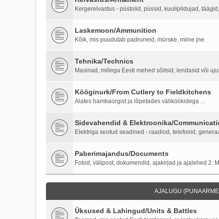
Kergerelvastus - püstolid, püssid, kuulipildujad, täägi
Laskemoon/Ammunition
Kõik, mis puudutab padruneid, mürske, miine jne.
Tehnika/Technics
Masinad, millega Eesti mehed sõitsid, lendasid või ujus
Kööginurk/From Cutlery to Fieldkitchens
Alates hambaorgist ja lõpetades väliköökidega ...
Sidevahendid & Elektroonika/Communicati
Elektriga seotud seadmed - raadiod, telefonid, generaa
Paberimajandus/Documents
Fotod, välipost, dokumendid, ajakirjad ja ajalehed 2. M
AJALUGU (PUNAARMEE
Üksused & Lahingud/Units & Battles