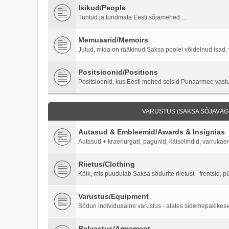
Isikud/People
Tuntud ja tundmata Eesti sõjamehed ...
Memuaarid/Memoirs
Jutud, mida on rääkinud Saksa poolel võidelnud isad, 
Positsioonid/Positions
Positsioonid, kus Eesti mehed seisid Punaarmee vastu 
VARUSTUS (SAKSA SÕJAVÄGI
Autasud & Embleemid/Awards & Insignias
Autasud + kraenurgad, pagunid, käiselindid, varruka
Riietus/Clothing
Kõik, mis puudutab Saksa sõdurite riietust - frentsid, p
Varustus/Equipment
Sõduri individuaalne varustus - alates sidemepakikesest
Relvastus/Armament