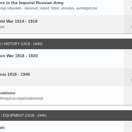
ans in the Imperial Russian Army
igi sõjaväes - üksused, isikud, fotod, varustus, aumärgid jne.
ld War 1914 - 1918
jas
 / HISTORY (1918 - 1940)
on War 1918 - 1920
nia 1918 - 1940
ciations
hingud ja organisatsioonid
 / EQUIPMENT (1918 - 1940)
ias