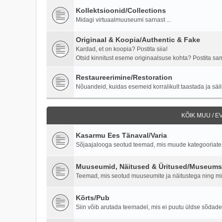
Kollektsioonid/Collections
Midagi virtuaalmuuseumi sarnast ...
Originaal & Koopia/Authentic & Fake
Kardad, et on koopia? Postita siia!
Otsid kinnitust eseme originaalsuse kohta? Postita samu
Restaureerimine/Restoration
Nõuandeid, kuidas esemeid korralikult taastada ja säili
KÕIK MUU / 
Kasarmu Ees Tänaval/Varia
Sõjaajalooga seotud teemad, mis muude kategooriate al
Muuseumid, Näitused & Üritused/Museums,
Teemad, mis seotud muuseumite ja näitustega ning milit
Kõrts/Pub
Siin võib arutada teemadel, mis ei puutu üldse sõdade