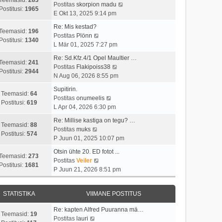
t
i
V
Postitas
skorpion madu
t
a
Postitusi:
1965
u
m
a
E Okt 13, 2025 9:14 pm
p
v
s
a
a
o
i
Re: Mis kestad?
t
s
t
Teemasid:
196
V
s
i
Postitas
Plönn
t
a
Postitusi:
1340
a
t
m
L Mär 01, 2025 7:27 pm
p
v
a
i
a
o
i
Re: Sd.Kfz.4/1 Opel Maultier …
t
t
s
Teemasid:
241
s
V
i
Postitas
Flakipoiss38
a
u
t
Postitusi:
2944
t
a
m
N Aug 06, 2026 8:55 pm
v
s
p
i
a
a
i
t
o
Supitirin.
t
t
s
Teemasid:
64
i
V
s
Postitas
onumeelis
u
a
t
Postitusi:
619
m
a
t
L Apr 04, 2026 6:30 pm
s
v
p
a
a
i
t
i
o
Re: Millise kastiga on tegu? …
s
t
t
Teemasid:
88
V
i
s
Postitas
muks
t
a
u
Postitusi:
574
a
m
t
P Juun 01, 2025 10:07 pm
p
v
s
a
a
i
o
i
t
Otsin ühte 20. ED fotot ...
t
s
t
Teemasid:
273
s
V
i
Postitas
Veiler
a
t
u
Postitusi:
1681
t
a
m
P Juun 21, 2026 8:51 pm
v
p
s
i
a
a
i
o
t
t
t
s
i
s
STATISTIKA
VIIMANE POSTITUS
u
a
t
m
t
s
v
p
a
i
Re: kapten Alfred Puuranna mä…
t
i
o
Teemasid:
19
V
s
t
Postitas
lauri