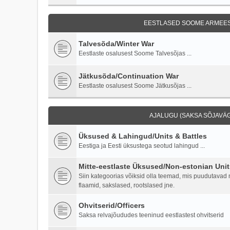
EESTLASED SOOME ARMEES 
Talvesõda/Winter War
Eestlaste osalusest Soome Talvesõjas ...
Jätkusõda/Continuation War
Eestlaste osalusest Soome Jätkusõjas ...
AJALUGU (SAKSA SÕJAVÄG
Üksused & Lahingud/Units & Battles
Eestiga ja Eesti üksustega seotud lahingud ...
Mitte-eestlaste Üksused/Non-estonian Unit
Siin kategoorias võiksid olla teemad, mis puudutavad mi
flaamid, sakslased, rootslased jne.
Ohvitserid/Officers
Saksa relvajõududes teeninud eestlastest ohvitserid