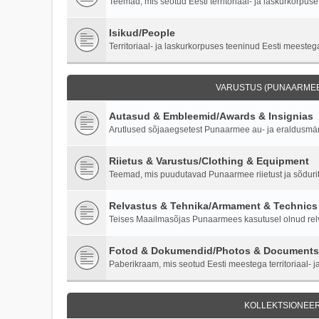
Teemad, mis seotud Eesti territoriaal- ja laskurkorpuse 
Isikud/People
Territoriaal- ja laskurkorpuses teeninud Eesti meestega
VARUSTUS (PUNAARMEE)
Autasud & Embleemid/Awards & Insignias
Arutlused sõjaaegsetest Punaarmee au- ja eraldusmärk
Riietus & Varustus/Clothing & Equipment
Teemad, mis puudutavad Punaarmee riietust ja sõdurite
Relvastus & Tehnika/Armament & Technics
Teises Maailmasõjas Punaarmees kasutusel olnud relva
Fotod & Dokumendid/Photos & Documents
Paberikraam, mis seotud Eesti meestega territoriaal- ja
KOLLEKTSIONEER