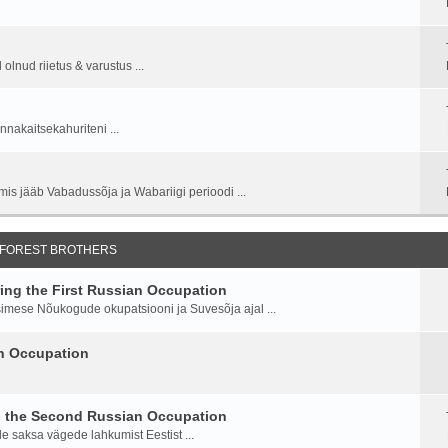
lnud riietus & varustus ...
nnakaitsekahuriteni ...
is jääb Vabadussõja ja Wabariigi perioodi ...
 FOREST BROTHERS
ng the First Russian Occupation
imese Nõukogude okupatsiooni ja Suvesõja ajal ...
an Occupation
g the Second Russian Occupation
saksa vägede lahkumist Eestist ...