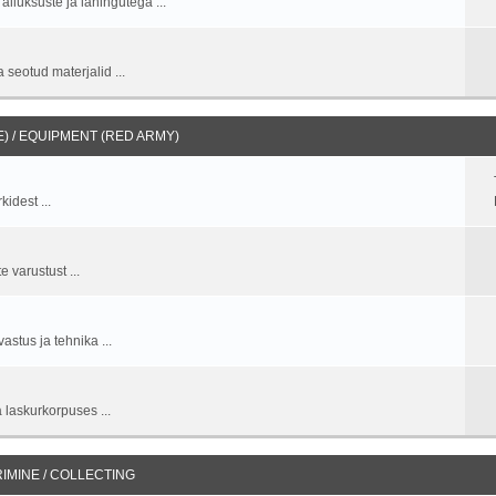
allüksuste ja lahingutega ...
 seotud materjalid ...
 / EQUIPMENT (RED ARMY)
idest ...
 varustust ...
stus ja tehnika ...
 laskurkorpuses ...
IMINE / COLLECTING