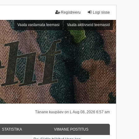
Registreeru
Logi sisse
Vaata vastamata teemasi
Vaata aktiivseid teemasid
Tänane kuupäev on L Aug 08, 2026 6:57 am
STATISTIKA
VIIMANE POSTITUS