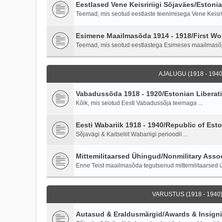
Eestlased Vene Keisririigi Sõjaväes/Estoni
Teemad, mis seotud eestlaste teenimisega Vene Keisriri
Esimene Maailmasõda 1914 - 1918/First Wor
Teemad, mis seotud eestlastega Esimeses maailmasõ
AJALUGU (1918 - 1940)
Vabadussõda 1918 - 1920/Estonian Liberati
Kõik, mis seotud Eesti Vabadussõja teemaga ...
Eesti Wabariik 1918 - 1940/Republic of Esto
Sõjavägi & Kaitseliit Wabariigi perioodil ...
Mittemilitaarsed Ühingud/Nonmilitary Asso
Enne Teist maailmasõda tegutsenud mittemilitaarsed ü
VARUSTUS (1918 - 1940)
Autasud & Eraldusmärgid/Awards & Insign