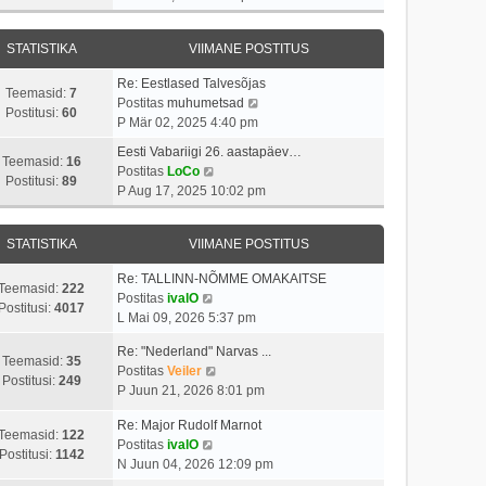
v
t
a
s
a
i
i
s
t
t
i
t
STATISTIKA
VIIMANE POSTITUS
t
a
m
u
p
v
a
s
Re: Eestlased Talvesõjas
o
i
Teemasid:
7
s
t
V
Postitas
muhumetsad
s
i
Postitusi:
60
t
a
P Mär 02, 2025 4:40 pm
t
m
p
a
i
a
Eesti Vabariigi 26. aastapäev…
o
t
Teemasid:
16
t
V
s
Postitas
LoCo
s
a
Postitusi:
89
u
a
t
P Aug 17, 2025 10:02 pm
t
v
s
a
p
i
i
t
t
o
t
i
STATISTIKA
VIIMANE POSTITUS
a
s
u
m
v
t
s
a
Re: TALLINN-NÕMME OMAKAITSE
i
i
Teemasid:
222
V
t
s
Postitas
ivalO
i
t
Postitusi:
4017
a
t
L Mai 09, 2026 5:37 pm
m
u
a
p
a
s
Re: "Nederland" Narvas ...
t
o
Teemasid:
35
s
t
V
Postitas
Veiler
a
s
Postitusi:
249
t
a
P Juun 21, 2026 8:01 pm
v
t
p
a
i
i
o
Re: Major Rudolf Marnot
t
i
t
Teemasid:
122
V
s
Postitas
ivalO
a
m
u
Postitusi:
1142
a
t
N Juun 04, 2026 12:09 pm
v
a
s
a
i