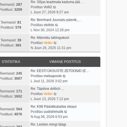
i
s
t
Re: Sõjas teadmata kaduma jää…
t
t
Teemasid:
287
i
t
V
Postitas
Volli2
a
u
Postitusi:
3209
m
p
a
L Juun 27, 2026 9:27 am
v
s
a
o
a
i
t
Re: Bernhard Juursalu päevik,…
s
s
t
Teemasid:
81
i
V
Postitas
otofoto
t
t
a
Postitusi:
579
m
a
L Nov 30, 2024 12:26 pm
p
i
v
a
a
o
t
i
Re: Männiku lahingukool
s
t
Teemasid:
39
s
u
i
V
Postitas
Veiler
t
a
Postitusi:
365
t
s
m
a
N Juun 26, 2025 11:31 pm
p
v
i
t
a
a
o
i
t
s
t
s
i
u
STATISTIKA
VIIMANE POSTITUS
t
a
t
m
s
p
v
i
a
Re: EESTI ÜKSUSTE ZETOONID (E…
t
o
i
Teemasid:
245
t
s
V
Postitas
metsapoole
s
i
Postitusi:
3007
u
t
a
L Juul 11, 2026 3:02 pm
t
m
s
p
a
i
a
Re: Täpiline drillich ...
t
o
t
Teemasid:
171
t
s
V
Postitas
Veiler
s
a
Postitusi:
1602
u
t
a
L Juun 13, 2026 7:12 pm
t
v
s
p
a
i
i
Re: K98 Päästikukaitse ebays
t
o
t
Teemasid:
504
t
i
V
Postitas
uudishimulik
s
a
Postitusi:
4076
u
m
a
N Aug 06, 2026 6:53 pm
t
v
s
a
a
i
i
Re: Leidsin mingi täägi.
t
s
t
Teemasid:
283