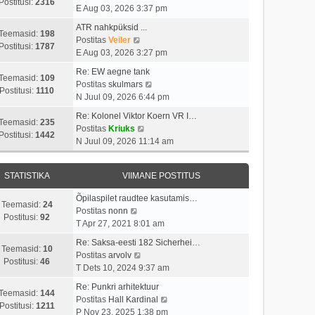
i
s
Postitusi:
2316
t
a
E Aug 03, 2026 3:37 pm
m
t
p
a
a
i
ATR nahkpüksid ...
o
t
Teemasid:
198
s
V
t
Postitas
Veiler
s
a
Postitusi:
1787
t
a
u
E Aug 03, 2026 3:27 pm
t
v
p
a
s
i
i
Re: EW aegne tank
o
t
t
Teemasid:
109
t
i
V
Postitas
skulmars
s
a
Postitusi:
1110
u
m
a
N Juul 09, 2026 6:44 pm
t
v
s
a
a
i
i
Re: Kolonel Viktor Koern VR I…
t
s
t
Teemasid:
235
t
i
V
Postitas
Kriuks
t
a
Postitusi:
1442
u
m
a
N Juul 09, 2026 11:14 am
p
v
s
a
a
o
i
t
s
t
s
i
STATISTIKA
VIIMANE POSTITUS
t
a
t
m
p
v
i
a
Õpilaspilet raudtee kasutamis…
o
i
Teemasid:
24
V
t
s
Postitas
nonn
s
i
Postitusi:
92
a
u
t
T Apr 27, 2021 8:01 am
t
m
a
s
p
i
a
Re: Saksa-eesti 182 Sicherhei…
t
t
o
Teemasid:
10
t
V
s
Postitas
arvolv
a
s
Postitusi:
46
u
a
t
T Dets 10, 2024 9:37 am
v
t
s
a
p
i
i
Re: Punkri arhitektuur
t
t
o
Teemasid:
144
i
t
V
Postitas
Hall Kardinal
a
s
Postitusi:
1211
m
u
a
P Nov 23, 2025 1:38 pm