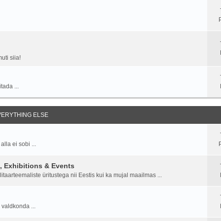
ti siia!
tada ...
EVERYTHING ELSE
la ei sobi ...
P
 Exhibitions & Events
aarteemaliste üritustega nii Eestis kui ka mujal maailmas ...
 valdkonda ...