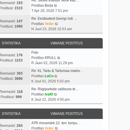
Re: Siidile trükitud Vene kas…
Teemasid:
193
V
Postitas
Borja
Postitusi:
1515
a
T Apr 28, 2026 7:51 pm
a
Re: Eestlastest Georgi risti …
t
Teemasid:
147
V
Postitas
Veiler
a
Postitusi:
1990
a
N Juul 23, 2026 10:53 am
v
a
i
t
i
STATISTIKA
VIIMANE POSTITUS
a
m
v
a
Foto
i
Teemasid:
176
s
V
Postitas
KRULL
i
Postitusi:
1153
t
a
R Jaan 02, 2026 11:29 pm
m
p
a
a
Re: KL Tartu & Tartumaa malev…
o
t
Teemasid:
393
V
s
Postitas
LoCo
s
a
Postitusi:
3896
a
t
K Juul 01, 2026 5:02 pm
t
v
a
p
i
i
Re: Riigiparkide valitsuse te…
t
o
Teemasid:
118
t
V
i
Postitas
ivalO
a
s
Postitusi:
999
u
a
m
K Juul 22, 2026 4:50 pm
v
t
s
a
a
i
i
t
t
s
i
t
STATISTIKA
VIIMANE POSTITUS
a
t
m
u
v
p
a
s
ATR rinnamärk 22. terr. korpu…
i
o
Teemasid:
284
s
t
V
Postitas
Veiler