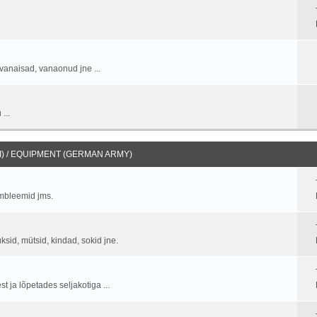
vanaisad, vanaonud jne ...
...
) / EQUIPMENT (GERMAN ARMY)
embleemid jms.
üksid, mütsid, kindad, sokid jne.
 ja lõpetades seljakotiga ...