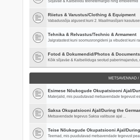
Sõjaväe & Kaitseliidu teenetemärgid ning embleemid
Riietus & Varustus/Clothing & Equipment
Vabadussõja algusest kuni 2. Maailmasõjani kasutusel o
Tehnika & Relvastus/Technic & Armament
Jalgratastest kuni soomusrongideni ja vibudest kuni ra
Fotod & Dokumendid/Photos & Documents
Kõik sõjaväe & Kaitseliiduga seotud paberimajandus, m
METSAVENNAD /
Esimese Nõukogude Okupatsiooni Ajal/Duri
Materjalid, mis puudutavad metsavendade tegevust es
Saksa Okupatsiooni Ajal/During the Germ
Metsavendade tegevus Saksa valitsuse ajal ...
Teise Nõukogude Okupatsiooni Ajal/Durin
Teemad, mis puudutavad metsavendade tegevust peale 