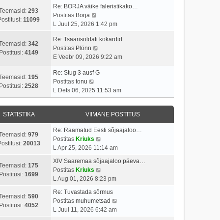
p
v
i
a
Re: BORJA väike faleristikako…
o
i
Teemasid:
293
V
t
s
Postitas
Borja
s
i
Postitusi:
11099
a
u
t
L Juul 25, 2026 1:42 pm
t
m
a
s
p
i
a
Re: Tsaarisoldati kokardid
t
t
o
Teemasid:
342
t
s
V
Postitas
Plönn
a
s
Postitusi:
4149
u
t
a
E Veebr 09, 2026 9:22 am
v
t
s
p
a
i
i
t
o
Re: Stug 3 ausf G
t
i
t
Teemasid:
195
V
s
Postitas
tonu
a
m
u
Postitusi:
2528
a
t
L Dets 06, 2025 11:53 am
v
a
s
a
i
i
s
t
t
t
i
t
STATISTIKA
VIIMANE POSTITUS
a
u
m
p
v
s
a
o
Re: Raamatud Eesti sõjaajaloo…
i
t
Teemasid:
979
s
s
V
Postitas
Kriuks
i
ostitusi:
20013
t
t
a
L Apr 25, 2026 11:14 am
m
p
i
a
a
XIV Saaremaa sõjaajaloo päeva…
o
t
t
Teemasid:
175
s
V
Postitas
Kriuks
s
u
a
Postitusi:
1699
t
a
L Aug 01, 2026 8:23 pm
t
s
v
p
a
i
t
i
Re: Tuvastada sõrmus
o
t
Teemasid:
590
t
i
V
Postitas
muhumetsad
s
a
Postitusi:
4052
u
m
a
L Juul 11, 2026 6:42 am
t
v
s
a
a