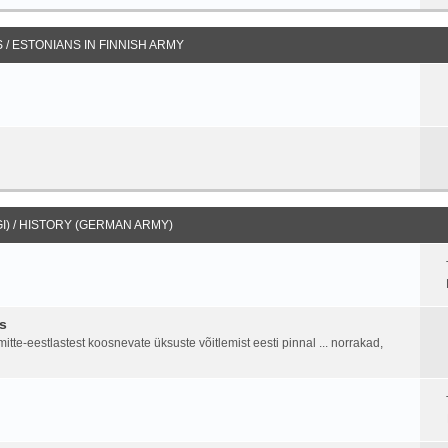
/ ESTONIANS IN FINNISH ARMY
I) / HISTORY (GERMAN ARMY)
s
tte-eestlastest koosnevate üksuste võitlemist eesti pinnal ... norrakad,