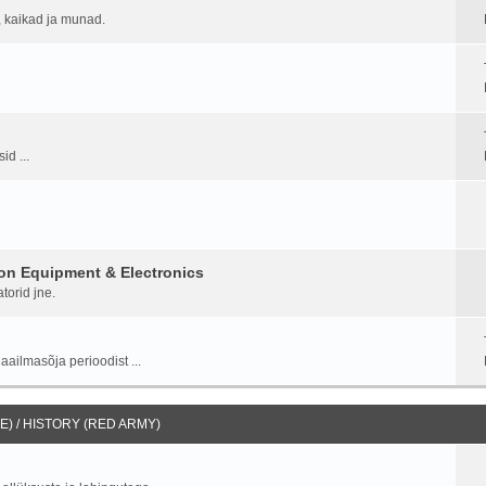
d, kaikad ja munad.
id ...
on Equipment & Electronics
torid jne.
aailmasõja perioodist ...
) / HISTORY (RED ARMY)