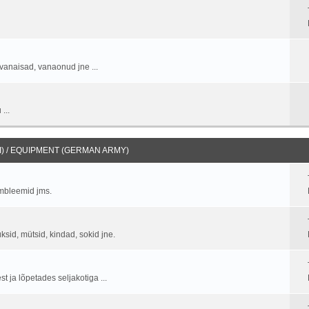
vanaisad, vanaonud jne ...
...
) / EQUIPMENT (GERMAN ARMY)
embleemid jms.
üksid, mütsid, kindad, sokid jne.
 ja lõpetades seljakotiga ...