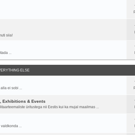
ti siia!
tada ...
EVERYTHING ELSE
la ei sobi ...
P
 Exhibitions & Events
aarteemaliste üritustega nii Eestis kui ka mujal maailmas ...
 valdkonda ...