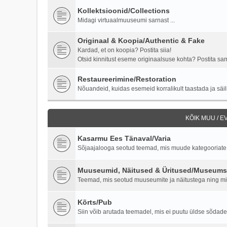
Kollektsioonid/Collections
Midagi virtuaalmuuseumi sarnast ...
Originaal & Koopia/Authentic & Fake
Kardad, et on koopia? Postita siia!
Otsid kinnitust eseme originaalsuse kohta? Postita samu
Restaureerimine/Restoration
Nõuandeid, kuidas esemeid korralikult taastada ja säili
KÕIK MUU / 
Kasarmu Ees Tänaval/Varia
Sõjaajalooga seotud teemad, mis muude kategooriate al
Muuseumid, Näitused & Üritused/Museums,
Teemad, mis seotud muuseumite ja näitustega ning milit
Kõrts/Pub
Siin võib arutada teemadel, mis ei puutu üldse sõdade