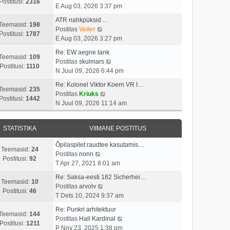
i
s
Postitusi:
2316
t
a
E Aug 03, 2026 3:37 pm
m
t
p
a
a
i
ATR nahkpüksid ...
o
t
Teemasid:
198
s
V
t
Postitas
Veiler
s
a
Postitusi:
1787
t
a
u
E Aug 03, 2026 3:27 pm
t
v
p
a
s
i
i
Re: EW aegne tank
o
t
t
Teemasid:
109
t
i
V
Postitas
skulmars
s
a
Postitusi:
1110
u
m
a
N Juul 09, 2026 6:44 pm
t
v
s
a
a
i
i
Re: Kolonel Viktor Koern VR I…
t
s
t
Teemasid:
235
t
i
V
Postitas
Kriuks
t
a
Postitusi:
1442
u
m
a
N Juul 09, 2026 11:14 am
p
v
s
a
a
o
i
t
s
t
s
i
STATISTIKA
VIIMANE POSTITUS
t
a
t
m
p
v
i
a
Õpilaspilet raudtee kasutamis…
o
i
Teemasid:
24
V
t
s
Postitas
nonn
s
i
Postitusi:
92
a
u
t
T Apr 27, 2021 8:01 am
t
m
a
s
p
i
a
Re: Saksa-eesti 182 Sicherhei…
t
t
o
Teemasid:
10
t
V
s
Postitas
arvolv
a
s
Postitusi:
46
u
a
t
T Dets 10, 2024 9:37 am
v
t
s
a
p
i
i
Re: Punkri arhitektuur
t
t
o
Teemasid:
144
i
t
V
Postitas
Hall Kardinal
a
s
Postitusi:
1211
m
u
a
P Nov 23, 2025 1:38 pm