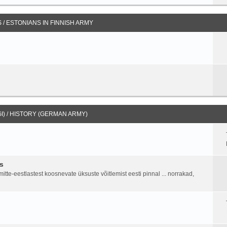
/ ESTONIANS IN FINNISH ARMY
I) / HISTORY (GERMAN ARMY)
s
tte-eestlastest koosnevate üksuste võitlemist eesti pinnal ... norrakad,