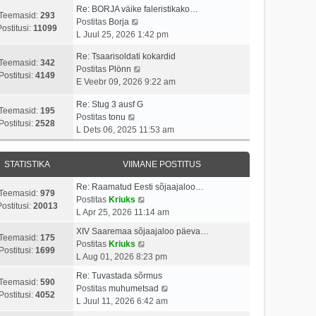
p
v
i
a
Re: BORJA väike faleristikako…
o
i
Teemasid:
293
V
t
s
Postitas
Borja
s
i
Postitusi:
11099
a
u
t
L Juul 25, 2026 1:42 pm
t
m
a
s
p
i
a
Re: Tsaarisoldati kokardid
t
t
o
Teemasid:
342
t
s
V
Postitas
Plönn
a
s
Postitusi:
4149
u
t
a
E Veebr 09, 2026 9:22 am
v
t
s
p
a
i
i
t
o
Re: Stug 3 ausf G
t
i
t
Teemasid:
195
V
s
Postitas
tonu
a
m
u
Postitusi:
2528
a
t
L Dets 06, 2025 11:53 am
v
a
s
a
i
i
s
t
t
t
i
t
STATISTIKA
VIIMANE POSTITUS
a
u
m
p
v
s
a
o
Re: Raamatud Eesti sõjaajaloo…
i
t
Teemasid:
979
s
s
V
Postitas
Kriuks
i
ostitusi:
20013
t
t
a
L Apr 25, 2026 11:14 am
m
p
i
a
a
XIV Saaremaa sõjaajaloo päeva…
o
t
t
Teemasid:
175
s
V
Postitas
Kriuks
s
u
a
Postitusi:
1699
t
a
L Aug 01, 2026 8:23 pm
t
s
v
p
a
i
t
i
Re: Tuvastada sõrmus
o
t
Teemasid:
590
t
i
V
Postitas
muhumetsad
s
a
Postitusi:
4052
u
m
a
L Juul 11, 2026 6:42 am
t
v
s
a
a