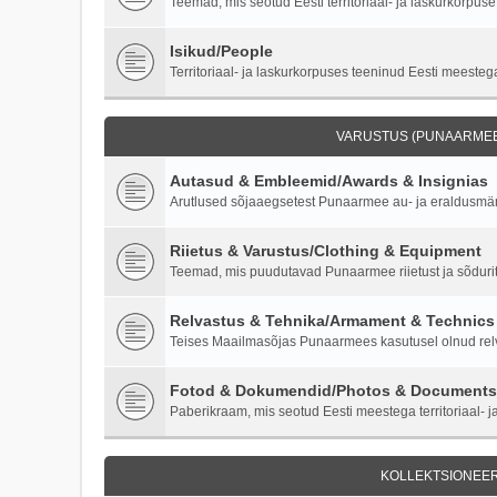
Teemad, mis seotud Eesti territoriaal- ja laskurkorpuse 
Isikud/People
Territoriaal- ja laskurkorpuses teeninud Eesti meestega
VARUSTUS (PUNAARMEE)
Autasud & Embleemid/Awards & Insignias
Arutlused sõjaaegsetest Punaarmee au- ja eraldusmärk
Riietus & Varustus/Clothing & Equipment
Teemad, mis puudutavad Punaarmee riietust ja sõdurite
Relvastus & Tehnika/Armament & Technics
Teises Maailmasõjas Punaarmees kasutusel olnud relva
Fotod & Dokumendid/Photos & Documents
Paberikraam, mis seotud Eesti meestega territoriaal- ja
KOLLEKTSIONEER