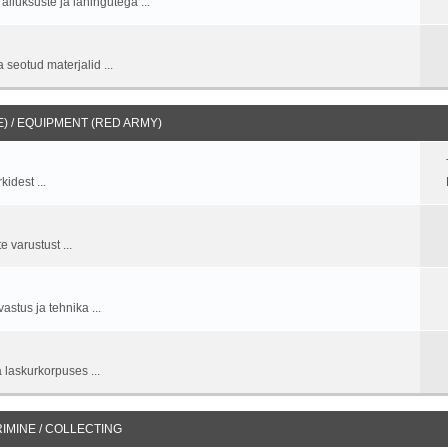
allüksuste ja lahingutega ...
 seotud materjalid ...
 / EQUIPMENT (RED ARMY)
idest ...
 varustust ...
stus ja tehnika ...
 laskurkorpuses ...
IMINE / COLLECTING