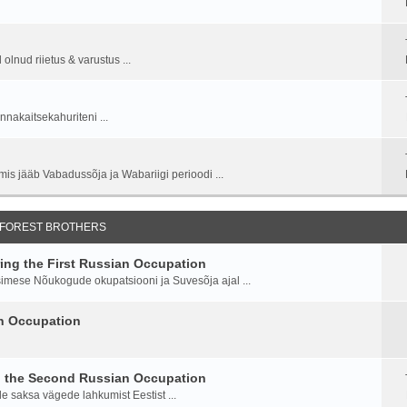
lnud riietus & varustus ...
nnakaitsekahuriteni ...
is jääb Vabadussõja ja Wabariigi perioodi ...
 FOREST BROTHERS
ng the First Russian Occupation
imese Nõukogude okupatsiooni ja Suvesõja ajal ...
an Occupation
g the Second Russian Occupation
saksa vägede lahkumist Eestist ...