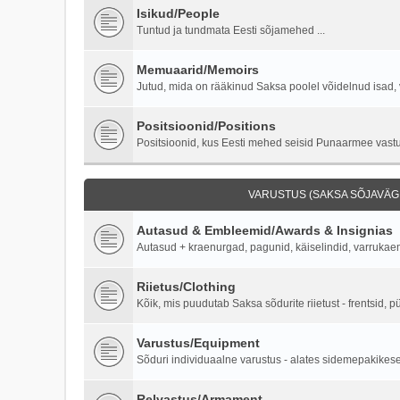
Isikud/People
Tuntud ja tundmata Eesti sõjamehed ...
Memuaarid/Memoirs
Jutud, mida on rääkinud Saksa poolel võidelnud isad, 
Positsioonid/Positions
Positsioonid, kus Eesti mehed seisid Punaarmee vastu 
VARUSTUS (SAKSA SÕJAVÄGI
Autasud & Embleemid/Awards & Insignias
Autasud + kraenurgad, pagunid, käiselindid, varruka
Riietus/Clothing
Kõik, mis puudutab Saksa sõdurite riietust - frentsid, p
Varustus/Equipment
Sõduri individuaalne varustus - alates sidemepakikesest
Relvastus/Armament