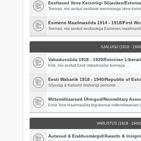
Eestlased Vene Keisririigi Sõjaväes/Estoni
Teemad, mis seotud eestlaste teenimisega Vene Keisriri
Esimene Maailmasõda 1914 - 1918/First Wor
Teemad, mis seotud eestlastega Esimeses maailmasõ
AJALUGU (1918 - 1940)
Vabadussõda 1918 - 1920/Estonian Liberati
Kõik, mis seotud Eesti Vabadussõja teemaga ...
Eesti Wabariik 1918 - 1940/Republic of Esto
Sõjavägi & Kaitseliit Wabariigi perioodil ...
Mittemilitaarsed Ühingud/Nonmilitary Asso
Enne Teist maailmasõda tegutsenud mittemilitaarsed ü
VARUSTUS (1918 - 1940)
Autasud & Eraldusmärgid/Awards & Insign