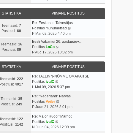
v
t
a
s
a
i
i
s
t
t
i
t
STATISTIKA
VIIMANE POSTITUS
t
a
m
u
p
v
a
s
Re: Eestlased Talvesõjas
o
i
Teemasid:
7
s
t
V
Postitas
muhumetsad
s
i
Postitusi:
60
t
a
P Mär 02, 2025 4:40 pm
t
m
p
a
i
a
Eesti Vabariigi 26. aastapäev…
o
t
Teemasid:
16
t
V
s
Postitas
LoCo
s
a
Postitusi:
89
u
a
t
P Aug 17, 2025 10:02 pm
t
v
s
a
p
i
i
t
t
o
t
i
STATISTIKA
VIIMANE POSTITUS
a
s
u
m
v
t
s
a
Re: TALLINN-NÕMME OMAKAITSE
i
i
Teemasid:
222
V
t
s
Postitas
ivalO
i
t
Postitusi:
4017
a
t
L Mai 09, 2026 5:37 pm
m
u
a
p
a
s
Re: "Nederland" Narvas ...
t
o
Teemasid:
35
s
t
V
Postitas
Veiler
a
s
Postitusi:
249
t
a
P Juun 21, 2026 8:01 pm
v
t
p
a
i
i
o
Re: Major Rudolf Marnot
t
i
t
Teemasid:
122
V
s
Postitas
ivalO
a
m
u
Postitusi:
1142
a
t
N Juun 04, 2026 12:09 pm
v
a
s
a
i