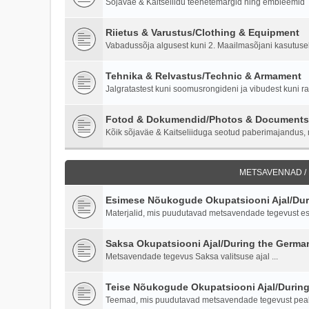
Sõjaväe & Kaitseliidu teenetemärgid ning embleemid
Riietus & Varustus/Clothing & Equipment
Vabadussõja algusest kuni 2. Maailmasõjani kasutusel o
Tehnika & Relvastus/Technic & Armament
Jalgratastest kuni soomusrongideni ja vibudest kuni ra
Fotod & Dokumendid/Photos & Documents
Kõik sõjaväe & Kaitseliiduga seotud paberimajandus, m
METSAVENNAD /
Esimese Nõukogude Okupatsiooni Ajal/Duri
Materjalid, mis puudutavad metsavendade tegevust es
Saksa Okupatsiooni Ajal/During the Germ
Metsavendade tegevus Saksa valitsuse ajal ...
Teise Nõukogude Okupatsiooni Ajal/Durin
Teemad, mis puudutavad metsavendade tegevust peale 