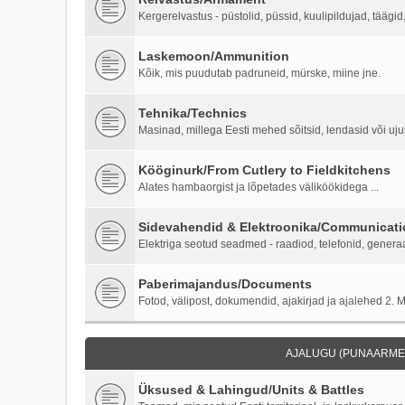
Kergerelvastus - püstolid, püssid, kuulipildujad, täägi
Laskemoon/Ammunition
Kõik, mis puudutab padruneid, mürske, miine jne.
Tehnika/Technics
Masinad, millega Eesti mehed sõitsid, lendasid või ujus
Kööginurk/From Cutlery to Fieldkitchens
Alates hambaorgist ja lõpetades väliköökidega ...
Sidevahendid & Elektroonika/Communicati
Elektriga seotud seadmed - raadiod, telefonid, generaa
Paberimajandus/Documents
Fotod, välipost, dokumendid, ajakirjad ja ajalehed 2. M
AJALUGU (PUNAARMEE
Üksused & Lahingud/Units & Battles