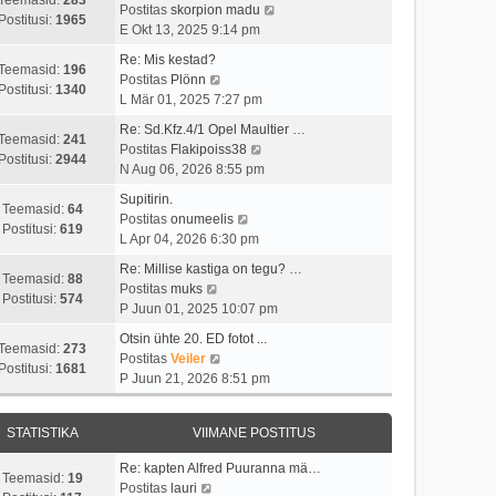
t
i
V
Postitas
skorpion madu
t
a
Postitusi:
1965
u
m
a
E Okt 13, 2025 9:14 pm
p
v
s
a
a
o
i
Re: Mis kestad?
t
s
t
Teemasid:
196
V
s
i
Postitas
Plönn
t
a
Postitusi:
1340
a
t
m
L Mär 01, 2025 7:27 pm
p
v
a
i
a
o
i
Re: Sd.Kfz.4/1 Opel Maultier …
t
t
s
Teemasid:
241
s
V
i
Postitas
Flakipoiss38
a
u
t
Postitusi:
2944
t
a
m
N Aug 06, 2026 8:55 pm
v
s
p
i
a
a
i
t
o
Supitirin.
t
t
s
Teemasid:
64
i
V
s
Postitas
onumeelis
u
a
t
Postitusi:
619
m
a
t
L Apr 04, 2026 6:30 pm
s
v
p
a
a
i
t
i
o
Re: Millise kastiga on tegu? …
s
t
t
Teemasid:
88
V
i
s
Postitas
muks
t
a
u
Postitusi:
574
a
m
t
P Juun 01, 2025 10:07 pm
p
v
s
a
a
i
o
i
t
Otsin ühte 20. ED fotot ...
t
s
t
Teemasid:
273
s
V
i
Postitas
Veiler
a
t
u
Postitusi:
1681
t
a
m
P Juun 21, 2026 8:51 pm
v
p
s
i
a
a
i
o
t
t
t
s
i
s
STATISTIKA
VIIMANE POSTITUS
u
a
t
m
t
s
v
p
a
i
Re: kapten Alfred Puuranna mä…
t
i
o
Teemasid:
19
V
s
t
Postitas
lauri