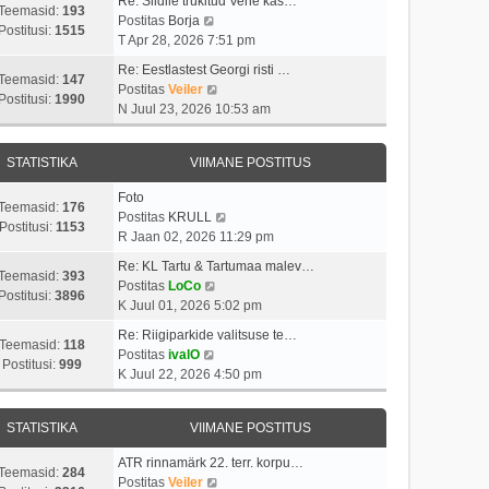
Re: Siidile trükitud Vene kas…
Teemasid:
193
V
Postitas
Borja
Postitusi:
1515
a
T Apr 28, 2026 7:51 pm
a
Re: Eestlastest Georgi risti …
t
Teemasid:
147
V
Postitas
Veiler
a
Postitusi:
1990
a
N Juul 23, 2026 10:53 am
v
a
i
t
i
STATISTIKA
VIIMANE POSTITUS
a
m
v
a
Foto
i
Teemasid:
176
s
V
Postitas
KRULL
i
Postitusi:
1153
t
a
R Jaan 02, 2026 11:29 pm
m
p
a
a
Re: KL Tartu & Tartumaa malev…
o
t
Teemasid:
393
V
s
Postitas
LoCo
s
a
Postitusi:
3896
a
t
K Juul 01, 2026 5:02 pm
t
v
a
p
i
i
Re: Riigiparkide valitsuse te…
t
o
Teemasid:
118
t
V
i
Postitas
ivalO
a
s
Postitusi:
999
u
a
m
K Juul 22, 2026 4:50 pm
v
t
s
a
a
i
i
t
t
s
i
t
STATISTIKA
VIIMANE POSTITUS
a
t
m
u
v
p
a
s
ATR rinnamärk 22. terr. korpu…
i
o
Teemasid:
284
s
t
V
Postitas
Veiler