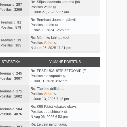
i
s
t
Re: Sõjas teadmata kaduma jää…
t
t
Teemasid:
287
i
t
V
Postitas
Volli2
a
u
Postitusi:
3209
m
p
a
L Juun 27, 2026 9:27 am
v
s
a
o
a
i
t
Re: Bernhard Juursalu päevik,…
s
s
t
Teemasid:
81
i
V
Postitas
otofoto
t
t
a
Postitusi:
579
m
a
L Nov 30, 2024 12:26 pm
p
i
v
a
a
o
t
i
Re: Männiku lahingukool
s
t
Teemasid:
39
s
u
i
V
Postitas
Veiler
t
a
Postitusi:
365
t
s
m
a
N Juun 26, 2025 11:31 pm
p
v
i
t
a
a
o
i
t
s
t
s
i
u
STATISTIKA
VIIMANE POSTITUS
t
a
t
m
s
p
v
i
a
Re: EESTI ÜKSUSTE ZETOONID (E…
t
o
i
Teemasid:
245
t
s
V
Postitas
metsapoole
s
i
Postitusi:
3007
u
t
a
L Juul 11, 2026 3:02 pm
t
m
s
p
a
i
a
Re: Täpiline drillich ...
t
o
t
Teemasid:
171
t
s
V
Postitas
Veiler
s
a
Postitusi:
1602
u
t
a
L Juun 13, 2026 7:12 pm
t
v
s
p
a
i
i
Re: K98 Päästikukaitse ebays
t
o
t
Teemasid:
504
t
i
V
Postitas
uudishimulik
s
a
Postitusi:
4076
u
m
a
N Aug 06, 2026 6:53 pm
t
v
s
a
a
i
i
Re: Leidsin mingi täägi.
t
s
t
Teemasid:
283