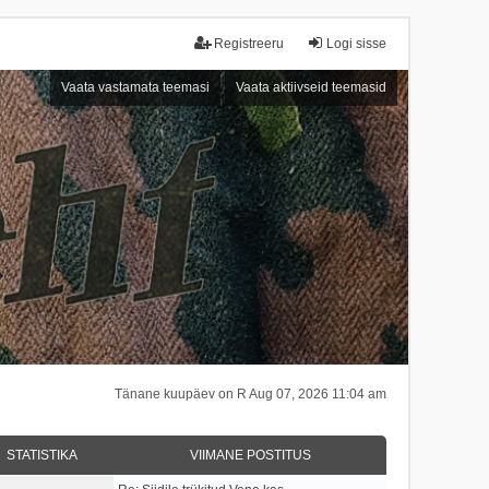
Registreeru
Logi sisse
Vaata vastamata teemasi
Vaata aktiivseid teemasid
Tänane kuupäev on R Aug 07, 2026 11:04 am
STATISTIKA
VIIMANE POSTITUS