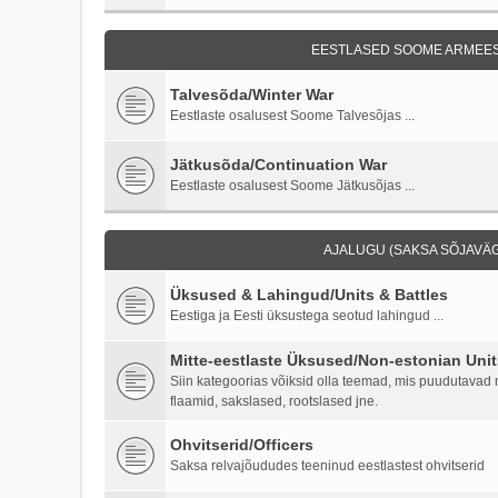
EESTLASED SOOME ARMEES 
Talvesõda/Winter War
Eestlaste osalusest Soome Talvesõjas ...
Jätkusõda/Continuation War
Eestlaste osalusest Soome Jätkusõjas ...
AJALUGU (SAKSA SÕJAVÄG
Üksused & Lahingud/Units & Battles
Eestiga ja Eesti üksustega seotud lahingud ...
Mitte-eestlaste Üksused/Non-estonian Unit
Siin kategoorias võiksid olla teemad, mis puudutavad mi
flaamid, sakslased, rootslased jne.
Ohvitserid/Officers
Saksa relvajõududes teeninud eestlastest ohvitserid