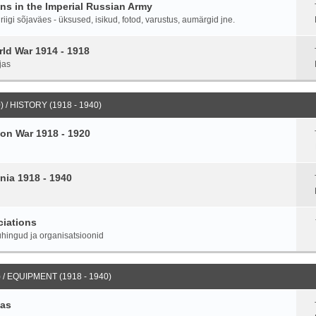
ans in the Imperial Russian Army
igi sõjaväes - üksused, isikud, fotod, varustus, aumärgid jne.
ld War 1914 - 1918
jas
 / HISTORY (1918 - 1940)
on War 1918 - 1920
nia 1918 - 1940
ciations
hingud ja organisatsioonid
 / EQUIPMENT (1918 - 1940)
ias