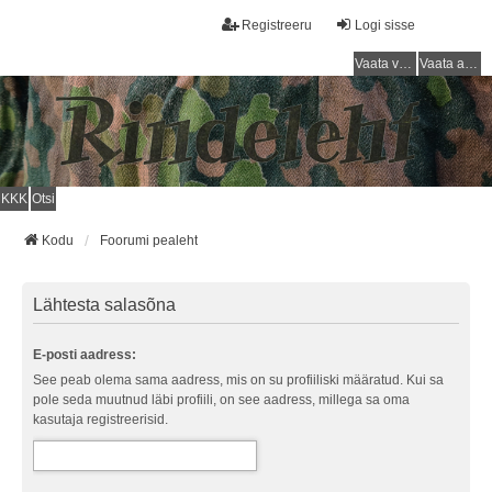
Registreeru
Logi sisse
Vaata vastamata teemasi
Vaata aktiivseid teemasid
KKK
Otsi
Kodu
Foorumi pealeht
Lähtesta salasõna
E-posti aadress:
See peab olema sama aadress, mis on su profiiliski määratud. Kui sa
pole seda muutnud läbi profiili, on see aadress, millega sa oma
kasutaja registreerisid.