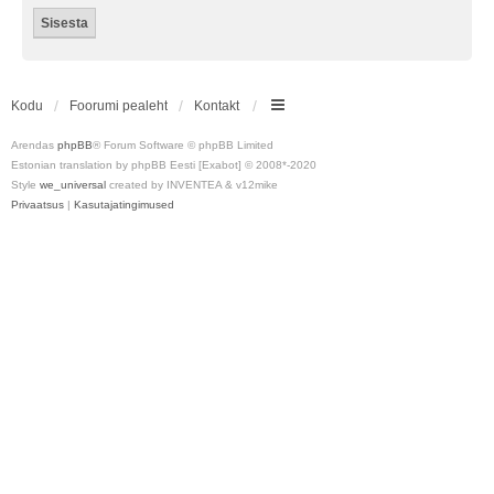
Kodu
Foorumi pealeht
Kontakt
Arendas
phpBB
® Forum Software © phpBB Limited
Estonian translation by phpBB Eesti [Exabot] © 2008*-2020
Style
we_universal
created by INVENTEA & v12mike
Privaatsus
|
Kasutajatingimused