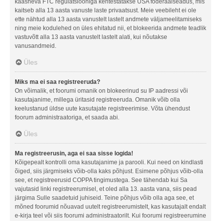
kaasneva FTC regulatsiooniga kehtestatakse USA föderaalseadus, mis
kaitseb alla 13 aasta vanuste laste privaatsust. Meie veebileht ei ole
ette nähtud alla 13 aasta vanustelt lastelt andmete väljameelitamiseks
ning meie kodulehed on üles ehitatud nii, et blokeerida andmete teadlik
vastuvõtt alla 13 aasta vanustelt lastelt alati, kui nõutakse
vanusandmeid.
Üles
Miks ma ei saa registreeruda?
On võimalik, et foorumi omanik on blokeerinud su IP aadressi või
kasutajanime, millega üritasid registreeruda. Omanik võib olla
keelustanud üldse uute kasutajate registreerimise. Võta ühendust
foorum administraatoriga, et saada abi.
Üles
Ma registreerusin, aga ei saa sisse logida!
Kõigepealt kontrolli oma kasutajanime ja parooli. Kui need on kindlasti
õiged, siis järgmiseks võib-olla kaks põhjust. Esimene põhjus võib-olla
see, et registreerusid COPPA tingimustega. See tähendab kui Sa
vajutasid linki registreerumisel, et oled alla 13. aasta vana, siis pead
järgima Sulle saadetuid juhiseid. Teine põhjus võib olla aga see, et
mõned foorumid nõuavad uutelt registreerumistelt, kas kasutajalt endalt
e-kirja teel või siis foorumi administraatorilt. Kui foorumi registreerumine