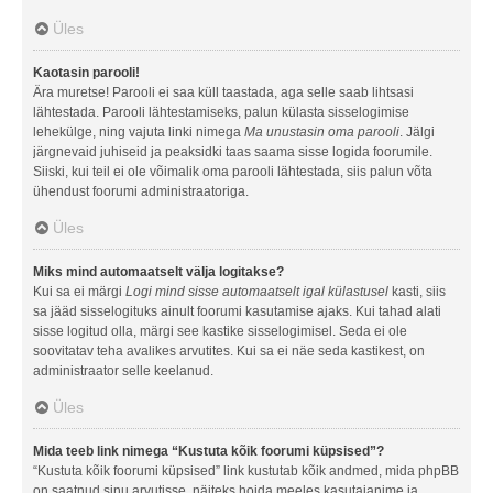
Üles
Kaotasin parooli!
Ära muretse! Parooli ei saa küll taastada, aga selle saab lihtsasi
lähtestada. Parooli lähtestamiseks, palun külasta sisselogimise
lehekülge, ning vajuta linki nimega
Ma unustasin oma parooli
. Jälgi
järgnevaid juhiseid ja peaksidki taas saama sisse logida foorumile.
Siiski, kui teil ei ole võimalik oma parooli lähtestada, siis palun võta
ühendust foorumi administraatoriga.
Üles
Miks mind automaatselt välja logitakse?
Kui sa ei märgi
Logi mind sisse automaatselt igal külastusel
kasti, siis
sa jääd sisselogituks ainult foorumi kasutamise ajaks. Kui tahad alati
sisse logitud olla, märgi see kastike sisselogimisel. Seda ei ole
soovitatav teha avalikes arvutites. Kui sa ei näe seda kastikest, on
administraator selle keelanud.
Üles
Mida teeb link nimega “Kustuta kõik foorumi küpsised”?
“Kustuta kõik foorumi küpsised” link kustutab kõik andmed, mida phpBB
on saatnud sinu arvutisse, näiteks hoida meeles kasutajanime ja