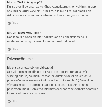
Mis on “Vaikimisi grupp”?
Kui sa oled liige enamas kui ühes kasutajagrupis, on vaikimisi grupp
see, millise grupi värvi sinu nimi ilmub ja mille tiitel sul profiilis on.
Administraator on võib-olla lubanud sul vaikimisi gruppi muuta.
Üles
Mis on “Meeskond” link?
See lehekülg sisaldab infot, näiteks kes on administraatorid ja
moderaatorid ning milliseid foorumeid nad haldavad.
Üles
Privaatsõnumid
Ma ei saa privaatsõnumeid saata!
Siin võib olla kolm põhjust; 1.) Sa ei ole registreerunud ja / või
sisseloginud. 2.) Võimalik, et foorumi administraator on keelanud
privaatsõnumite saatmise funktsiooni kogu foorumis. 3.) Samuti on
võimalik ka see, et administraator on keelanud just Sinul saata
privaatsõnumeid. Rohkema informatsiooni saamiseks tuleks pöörduda
foorumi administraatori poole.
Üles