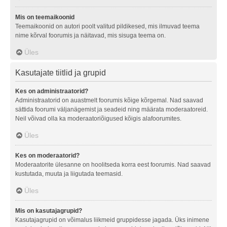
Mis on teemaikoonid
Teemaikoonid on autori poolt valitud pildikesed, mis ilmuvad teema
nime kõrval foorumis ja näitavad, mis sisuga teema on.
Üles
Kasutajate tiitlid ja grupid
Kes on administraatorid?
Administraatorid on auastmelt foorumis kõige kõrgemal. Nad saavad
sättida foorumi väljanägemist ja seadeid ning määrata moderaatoreid.
Neil võivad olla ka moderaatoriõigused kõigis alafoorumites.
Üles
Kes on moderaatorid?
Moderaatorite ülesanne on hoolitseda korra eest foorumis. Nad saavad
kustutada, muuta ja liigutada teemasid.
Üles
Mis on kasutajagrupid?
Kasutajagrupid on võimalus liikmeid gruppidesse jagada. Üks inimene