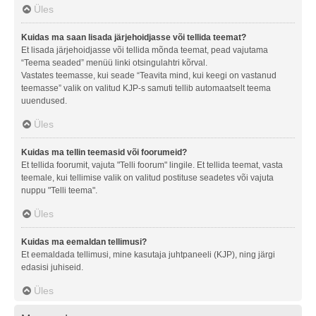
Üles
Kuidas ma saan lisada järjehoidjasse või tellida teemat?
Et lisada järjehoidjasse või tellida mõnda teemat, pead vajutama
“Teema seaded” menüü linki otsingulahtri kõrval.
Vastates teemasse, kui seade “Teavita mind, kui keegi on vastanud
teemasse” valik on valitud KJP-s samuti tellib automaatselt teema
uuendused.
Üles
Kuidas ma tellin teemasid või foorumeid?
Et tellida foorumit, vajuta "Telli foorum" lingile. Et tellida teemat, vasta
teemale, kui tellimise valik on valitud postituse seadetes või vajuta
nuppu "Telli teema".
Üles
Kuidas ma eemaldan tellimusi?
Et eemaldada tellimusi, mine kasutaja juhtpaneeli (KJP), ning järgi
edasisi juhiseid.
Üles