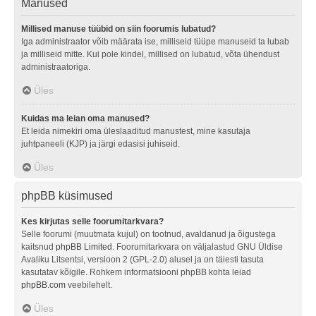
Manused
Millised manuse tüübid on siin foorumis lubatud?
Iga administraator võib määrata ise, milliseid tüüpe manuseid ta lubab
ja milliseid mitte. Kui pole kindel, millised on lubatud, võta ühendust
administraatoriga.
Üles
Kuidas ma leian oma manused?
Et leida nimekiri oma üleslaaditud manustest, mine kasutaja
juhtpaneeli (KJP) ja järgi edasisi juhiseid.
Üles
phpBB küsimused
Kes kirjutas selle foorumitarkvara?
Selle foorumi (muutmata kujul) on tootnud, avaldanud ja õigustega
kaitsnud
phpBB Limited
. Foorumitarkvara on väljalastud GNU Üldise
Avaliku Litsentsi, versioon 2 (GPL-2.0) alusel ja on täiesti tasuta
kasutatav kõigile. Rohkem informatsiooni phpBB kohta leiad
phpBB.com
veebilehelt.
Üles