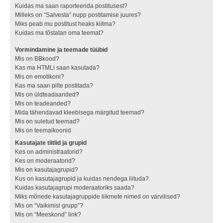
Kuidas ma saan raporteerida postitusest?
Milleks on “Salvesta” nupp postitamise juures?
Miks peab mu postitust heaks kiitma?
Kuidas ma tõstatan oma teemat?
Vormindamine ja teemade tüübid
Mis on BBkood?
Kas ma HTMLi saan kasutada?
Mis on emotikoni?
Kas ma saan pilte postitada?
Mis on üldteadaanded?
Mis on teadeanded?
Mida tähendavad kleebisega märgitud teemad?
Mis on suletud teemad?
Mis on teemaikoonid
Kasutajate tiitlid ja grupid
Kes on administraatorid?
Kes on moderaatorid?
Mis on kasutajagrupid?
Kus on kasutajagrupid ja kuidas nendega liituda?
Kuidas kasutajagrupi moderaatoriks saada?
Miks mõnede kasutajagruppide liikmete nimed on värvilised?
Mis on “Vaikimisi grupp”?
Mis on “Meeskond” link?