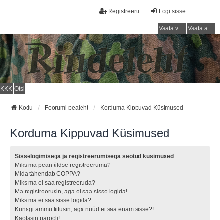
Registreeru
Logi sisse
Vaata vastamata teemasi
Vaata aktiivseid teemasid
KKK
Otsi
Kodu
Foorumi pealeht
Korduma Kippuvad Küsimused
Korduma Kippuvad Küsimused
Sisselogimisega ja registreerumisega seotud küsimused
Miks ma pean üldse registreeruma?
Mida tähendab COPPA?
Miks ma ei saa registreeruda?
Ma registreerusin, aga ei saa sisse logida!
Miks ma ei saa sisse logida?
Kunagi ammu liitusin, aga nüüd ei saa enam sisse?!
Kaotasin parooli!