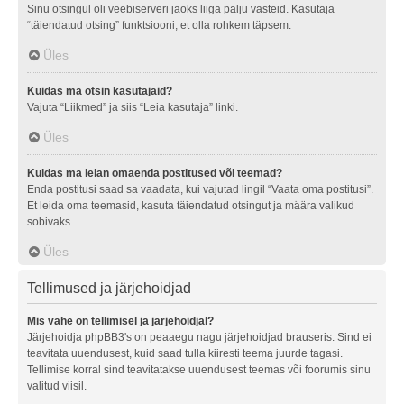
Sinu otsingul oli veebiserveri jaoks liiga palju vasteid. Kasutaja
“täiendatud otsing” funktsiooni, et olla rohkem täpsem.
Üles
Kuidas ma otsin kasutajaid?
Vajuta “Liikmed” ja siis “Leia kasutaja” linki.
Üles
Kuidas ma leian omaenda postitused või teemad?
Enda postitusi saad sa vaadata, kui vajutad lingil “Vaata oma postitusi”.
Et leida oma teemasid, kasuta täiendatud otsingut ja määra valikud
sobivaks.
Üles
Tellimused ja järjehoidjad
Mis vahe on tellimisel ja järjehoidjal?
Järjehoidja phpBB3's on peaaegu nagu järjehoidjad brauseris. Sind ei
teavitata uuendusest, kuid saad tulla kiiresti teema juurde tagasi.
Tellimise korral sind teavitatakse uuendusest teemas või foorumis sinu
valitud viisil.