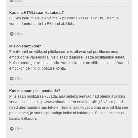
Üles
Kas ma HTMLi saan kasutada?
Ei. Siin foorumis ei ole võimalik postitada käske HTML'is. Enamus
vormindamist saab ka BBkood abil teha.
Üles
Mis on emotikoni?
Emotikonid on väiksed pildikesed, mis aitavad sul postituses oma
emotsioone väljendada. Neid saad teatesse lisada postitamise lehelt.
Katsu nendega mitte liialdada. Administraator on võib-olla ka määranud
emotikonide limiidi potituse kohta.
Üles
Kas ma saan pilte postitada?
Pilte saab postitusse kuvada, aga selleks peavad nad olema avalikus
serveris, näiteks http://www.sinudomeen.ee/minu-pilt.gif. või sa pead
need üles laadima siia lehele. Neid ei saa kuvada oma arvutist (kui see
pole server) ja samuti parooliga kaitstud kohtadest. Piltide lisamiseks
kasuta BBkood'i.
Üles