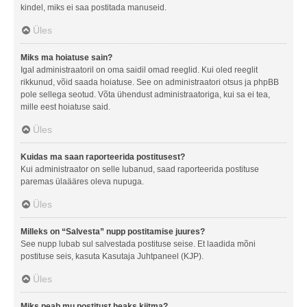
kindel, miks ei saa postitada manuseid.
Üles
Miks ma hoiatuse sain?
Igal administraatoril on oma saidil omad reeglid. Kui oled reeglit
rikkunud, võid saada hoiatuse. See on administraatori otsus ja phpBB
pole sellega seotud. Võta ühendust administraatoriga, kui sa ei tea,
mille eest hoiatuse said.
Üles
Kuidas ma saan raporteerida postitusest?
Kui administraator on selle lubanud, saad raporteerida postituse
paremas ülaääres oleva nupuga.
Üles
Milleks on “Salvesta” nupp postitamise juures?
See nupp lubab sul salvestada postituse seise. Et laadida mõni
postituse seis, kasuta Kasutaja Juhtpaneel (KJP).
Üles
Miks peab mu postitust heaks kiitma?