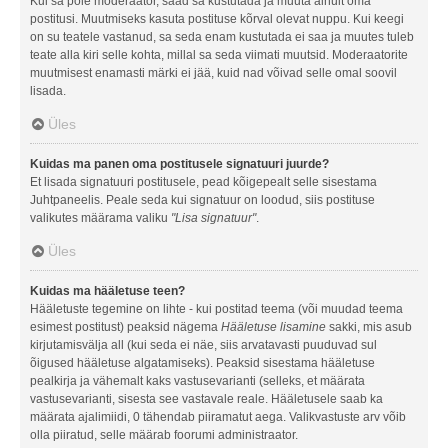
Kui sa pole moderaator, saad sa kustutada ja muuta ainult oma
postitusi. Muutmiseks kasuta postituse kõrval olevat nuppu. Kui keegi
on su teatele vastanud, sa seda enam kustutada ei saa ja muutes tuleb
teate alla kiri selle kohta, millal sa seda viimati muutsid. Moderaatorite
muutmisest enamasti märki ei jää, kuid nad võivad selle omal soovil
lisada.
Üles
Kuidas ma panen oma postitusele signatuuri juurde?
Et lisada signatuuri postitusele, pead kõigepealt selle sisestama
Juhtpaneelis. Peale seda kui signatuur on loodud, siis postituse
valikutes määrama valiku
"Lisa signatuur"
.
Üles
Kuidas ma hääletuse teen?
Hääletuste tegemine on lihte - kui postitad teema (või muudad teema
esimest postitust) peaksid nägema
Hääletuse lisamine
sakki, mis asub
kirjutamisvälja all (kui seda ei näe, siis arvatavasti puuduvad sul
õigused hääletuse algatamiseks). Peaksid sisestama hääletuse
pealkirja ja vähemalt kaks vastusevarianti (selleks, et määrata
vastusevarianti, sisesta see vastavale reale. Hääletusele saab ka
määrata ajalimiidi, 0 tähendab piiramatut aega. Valikvastuste arv võib
olla piiratud, selle määrab foorumi administraator.