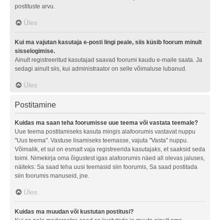
postituste arvu.
Üles
Kui ma vajutan kasutaja e-posti lingi peale, siis küsib foorum minult
sisselogimise.
Ainult registreeritud kasutajad saavad foorumi kaudu e-maile saata. Ja
sedagi ainult siis, kui administraator on selle võimaluse lubanud.
Üles
Postitamine
Kuidas ma saan teha foorumisse uue teema või vastata teemale?
Uue teema postitamiseks kasuta mingis alafoorumis vastavat nuppu
"Uus teema". Vastuse lisamiseks teemasse, vajuta "Vasta" nuppu.
Võimalik, et sul on esmalt vaja registreerida kasutajaks, et saaksid seda
toimi. Nimekirja oma õigustest igas alafoorumis näed all olevas jaluses,
näiteks: Sa saad teha uusi teemasid siin foorumis, Sa saad postitada
siin foorumis manuseid, jne.
Üles
Kuidas ma muudan või kustutan postitusi?