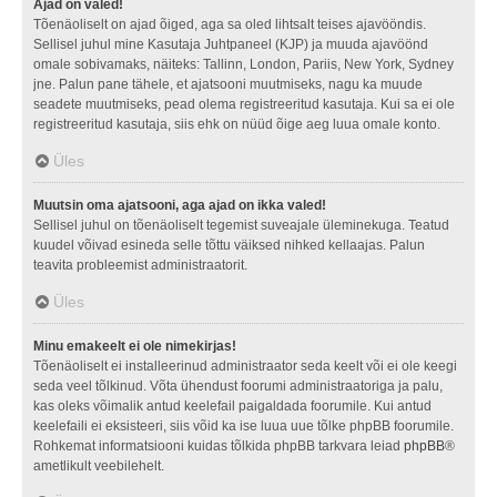
Ajad on valed!
Tõenäoliselt on ajad õiged, aga sa oled lihtsalt teises ajavööndis.
Sellisel juhul mine Kasutaja Juhtpaneel (KJP) ja muuda ajavöönd
omale sobivamaks, näiteks: Tallinn, London, Pariis, New York, Sydney
jne. Palun pane tähele, et ajatsooni muutmiseks, nagu ka muude
seadete muutmiseks, pead olema registreeritud kasutaja. Kui sa ei ole
registreeritud kasutaja, siis ehk on nüüd õige aeg luua omale konto.
Üles
Muutsin oma ajatsooni, aga ajad on ikka valed!
Sellisel juhul on tõenäoliselt tegemist suveajale üleminekuga. Teatud
kuudel võivad esineda selle tõttu väiksed nihked kellaajas. Palun
teavita probleemist administraatorit.
Üles
Minu emakeelt ei ole nimekirjas!
Tõenäoliselt ei installeerinud administraator seda keelt või ei ole keegi
seda veel tõlkinud. Võta ühendust foorumi administraatoriga ja palu,
kas oleks võimalik antud keelefail paigaldada foorumile. Kui antud
keelefaili ei eksisteeri, siis võid ka ise luua uue tõlke phpBB foorumile.
Rohkemat informatsiooni kuidas tõlkida phpBB tarkvara leiad
phpBB
®
ametlikult veebilehelt.