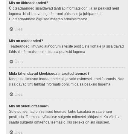
Mis on üldteadaanded?
Üldteadaanded sisaldavad tähtsat informatsiooni ja sa peaksid neid
lugema. Nad ilmuvad iga foorumi päisesse ja juhtpaneeli.
Üldteadaannete õigused määrab administraator.
Üles
Mis on teadeanded?
Teadeanded ilmuvad alafoorumis teiste postituste kohale ja sisaldavad
tähtsat informatsiooni, mida sa peaksid lugema.
Üles
Mida tähendavad kleebisega märgitud teemad?
Kleepsud ilmuvad teadaannete all ja vaid esimesel lehel foorumis. Nad
sisaldavad tihti tähtsat informatsiooni, mida sa peaksid lugema.
Üles
Mis on suletud teemad?
Suletud teemad on sellised teemad, kuhu kasutaja ei saa enam
postitada. Teemasid võidakse sulgeda mitmetel põhjustel. Ka võid sa
saada sulgeda omaenda teemasid, kui selleks on sul õigused.
Üles