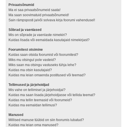
Privaatsõnumid
Ma ei saa privaatsõnumeid saata!
Ma saan soovimatuid privaatsõnumeid!
Sain rämpsposti ja/või solvava kirja foorumi vahendusel!
Sõbrad ja vaenlased
Mis on sõprade ja vaenlaste nimekiri?
Kuidas lisada või eemaldada kasutajaid nimekirjast?
Foorumitest otsimine
Kuidas saan otsida foorumist või foorumitest?
Miks mu otsingul pole vasteid?
Miks saan ma otsingu vastuseks tühja lehe?
Kuidas ma otsin kasutajaid?
Kuidas ma leian omaenda postitused või teemad?
Tellimused ja järjehoidjad
Mis vahe on tellimisel ja järjehoidjal?
Kuidas ma saan lisada järjehoidjasse või tellida teemat?
Kuidas ma tellin teemasid või foorumeid?
Kuidas ma eemaldan tellimusi?
Manused
Millised manuse tüübid on siin foorumis lubatud?
Kuidas ma leian oma manused?