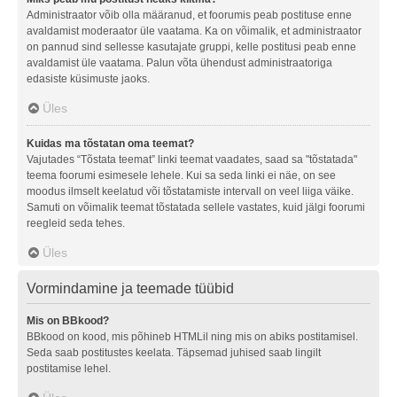
Administraator võib olla määranud, et foorumis peab postituse enne
avaldamist moderaator üle vaatama. Ka on võimalik, et administraator
on pannud sind sellesse kasutajate gruppi, kelle postitusi peab enne
avaldamist üle vaatama. Palun võta ühendust administraatoriga
edasiste küsimuste jaoks.
Üles
Kuidas ma tõstatan oma teemat?
Vajutades “Tõstata teemat” linki teemat vaadates, saad sa "tõstatada"
teema foorumi esimesele lehele. Kui sa seda linki ei näe, on see
moodus ilmselt keelatud või tõstatamiste intervall on veel liiga väike.
Samuti on võimalik teemat tõstatada sellele vastates, kuid jälgi foorumi
reegleid seda tehes.
Üles
Vormindamine ja teemade tüübid
Mis on BBkood?
BBkood on kood, mis põhineb HTMLil ning mis on abiks postitamisel.
Seda saab postitustes keelata. Täpsemad juhised saab lingilt
postitamise lehel.