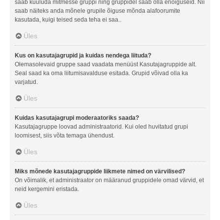
saab kuuluda mitmesse gruppi ning gruppidel saab olla eriõiguseid. Nii
saab näiteks anda mõnele grupile õiguse mõnda alafoorumite
kasutada, kuigi teised seda teha ei saa..
Üles
Kus on kasutajagrupid ja kuidas nendega liituda?
Olemasolevaid gruppe saad vaadata menüüst Kasutajagruppide alt.
Seal saad ka oma liitumisavalduse esitada. Grupid võivad olla ka
varjatud.
Üles
Kuidas kasutajagrupi moderaatoriks saada?
Kasutajagruppe loovad administraatorid. Kui oled huvitatud grupi
loomisest, siis võta temaga ühendust.
Üles
Miks mõnede kasutajagruppide liikmete nimed on värvilised?
On võimalik, et administraator on määranud gruppidele omad värvid, et
neid kergemini eristada.
Üles