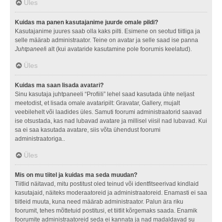
Üles
Kuidas ma panen kasutajanime juurde omale pildi?
Kasutajanime juures saab olla kaks pilti. Esimene on seotud tiitliga ja
selle määrab administraator. Teine on avatar ja selle saad ise panna
Juhtpaneel
i alt (kui avataride kasutamine pole foorumis keelatud).
Üles
Kuidas ma saan lisada avatari?
Sinu kasutaja juhtpaneeli “Profiili” lehel saad kasutada ühte neljast
meetodist, et lisada omale avataripilt: Gravatar, Gallery, mujalt
veebilehelt või laadides üles. Samuti foorumi administraatorid saavad
ise otsustada, kas nad lubavad avatare ja millisel viisil nad lubavad. Kui
sa ei saa kasutada avatare, siis võta ühendust foorumi
administraatoriga..
Üles
Mis on mu tiitel ja kuidas ma seda muudan?
Tiitlid näitavad, mitu postitust oled teinud või identfitseerivad kindlaid
kasutajaid, näiteks moderaatoreid ja administraatoreid. Enamasti ei saa
tiitleid muuta, kuna need määrab administraator. Palun ära riku
foorumit, tehes mõttetuid postitusi, et tiitlit kõrgemaks saada. Enamik
foorumite administraatoreid seda ei kannata ja nad madaldavad su