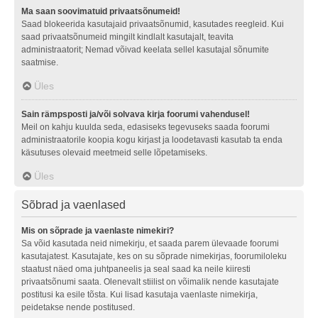
Ma saan soovimatuid privaatsõnumeid!
Saad blokeerida kasutajaid privaatsõnumid, kasutades reegleid. Kui
saad privaatsõnumeid mingilt kindlalt kasutajalt, teavita
administraatorit; Nemad võivad keelata sellel kasutajal sõnumite
saatmise.
Üles
Sain rämpsposti ja/või solvava kirja foorumi vahendusel!
Meil on kahju kuulda seda, edasiseks tegevuseks saada foorumi
administraatorile koopia kogu kirjast ja loodetavasti kasutab ta enda
käsutuses olevaid meetmeid selle lõpetamiseks.
Üles
Sõbrad ja vaenlased
Mis on sõprade ja vaenlaste nimekiri?
Sa võid kasutada neid nimekirju, et saada parem ülevaade foorumi
kasutajatest. Kasutajate, kes on su sõprade nimekirjas, foorumiloleku
staatust näed oma juhtpaneelis ja seal saad ka neile kiiresti
privaatsõnumi saata. Olenevalt stiilist on võimalik nende kasutajate
postitusi ka esile tõsta. Kui lisad kasutaja vaenlaste nimekirja,
peidetakse nende postitused.