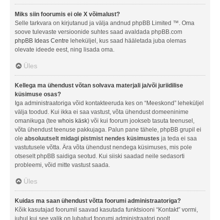
Miks siin foorumis ei ole X võimalust?
Selle tarkvara on kirjutanud ja välja andnud phpBB Limited ™. Oma
soove tulevaste versioonide suhtes saad avaldada phpBB.com
phpBB Ideas Centre
leheküljel, kus saad hääletada juba olemas
olevate ideede eest, ning lisada oma.
Üles
Kellega ma ühendust võtan solvava materjali ja/või juriidilise
küsimuse osas?
Iga administraatoriga võid kontakteeruda kes on “Meeskond” leheküljel
välja toodud. Kui ikka ei saa vastust, võta ühendust domeeninime
omanikuga (tee
whois käsk
) või kui foorum jookseb tasuta teenusel,
võta ühendust teenuse pakkujaga. Palun pane tähele, phpBB grupil ei
ole
absoluutselt midagi pistmist nendes küsimustes
ja teda ei saa
vastutusele võtta. Ära võta ühendust nendega küsimuses, mis pole
otseselt phpBB saidiga seotud. Kui siiski saadad neile sedasorti
probleemi, võid mitte vastust saada.
Üles
Kuidas ma saan ühendust võtta foorumi administraatoriga?
Kõik kasutajad foorumil saavad kasutada funktsiooni “Kontakt” vormi,
juhul kui see valik on lubatud foorumi administraatori poolt.