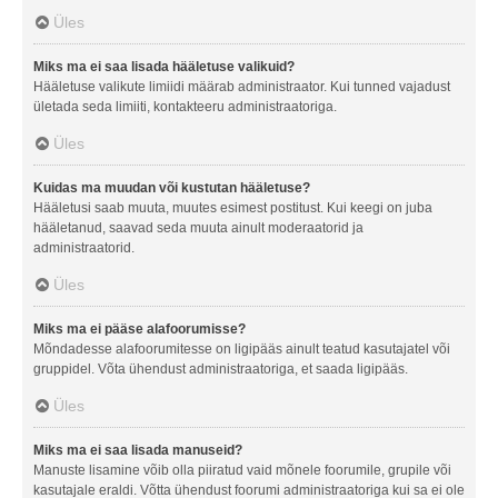
Üles
Miks ma ei saa lisada hääletuse valikuid?
Hääletuse valikute limiidi määrab administraator. Kui tunned vajadust
ületada seda limiiti, kontakteeru administraatoriga.
Üles
Kuidas ma muudan või kustutan hääletuse?
Hääletusi saab muuta, muutes esimest postitust. Kui keegi on juba
hääletanud, saavad seda muuta ainult moderaatorid ja
administraatorid.
Üles
Miks ma ei pääse alafoorumisse?
Mõndadesse alafoorumitesse on ligipääs ainult teatud kasutajatel või
gruppidel. Võta ühendust administraatoriga, et saada ligipääs.
Üles
Miks ma ei saa lisada manuseid?
Manuste lisamine võib olla piiratud vaid mõnele foorumile, grupile või
kasutajale eraldi. Võtta ühendust foorumi administraatoriga kui sa ei ole