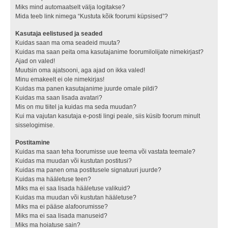
Miks mind automaatselt välja logitakse?
Mida teeb link nimega “Kustuta kõik foorumi küpsised”?
Kasutaja eelistused ja seaded
Kuidas saan ma oma seadeid muuta?
Kuidas ma saan peita oma kasutajanime foorumilolijate nimekirjast?
Ajad on valed!
Muutsin oma ajatsooni, aga ajad on ikka valed!
Minu emakeelt ei ole nimekirjas!
Kuidas ma panen kasutajanime juurde omale pildi?
Kuidas ma saan lisada avatari?
Mis on mu tiitel ja kuidas ma seda muudan?
Kui ma vajutan kasutaja e-posti lingi peale, siis küsib foorum minult
sisselogimise.
Postitamine
Kuidas ma saan teha foorumisse uue teema või vastata teemale?
Kuidas ma muudan või kustutan postitusi?
Kuidas ma panen oma postitusele signatuuri juurde?
Kuidas ma hääletuse teen?
Miks ma ei saa lisada hääletuse valikuid?
Kuidas ma muudan või kustutan hääletuse?
Miks ma ei pääse alafoorumisse?
Miks ma ei saa lisada manuseid?
Miks ma hoiatuse sain?