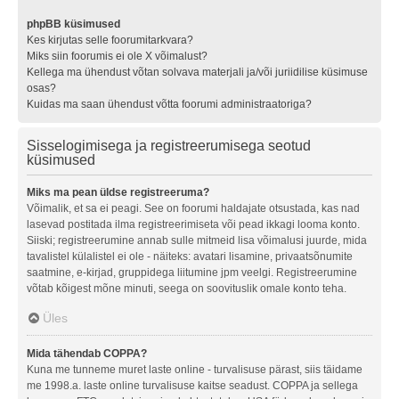
phpBB küsimused
Kes kirjutas selle foorumitarkvara?
Miks siin foorumis ei ole X võimalust?
Kellega ma ühendust võtan solvava materjali ja/või juriidilise küsimuse
osas?
Kuidas ma saan ühendust võtta foorumi administraatoriga?
Sisselogimisega ja registreerumisega seotud
küsimused
Miks ma pean üldse registreeruma?
Võimalik, et sa ei peagi. See on foorumi haldajate otsustada, kas nad
lasevad postitada ilma registreerimiseta või pead ikkagi looma konto.
Siiski; registreerumine annab sulle mitmeid lisa võimalusi juurde, mida
tavalistel külalistel ei ole - näiteks: avatari lisamine, privaatsõnumite
saatmine, e-kirjad, gruppidega liitumine jpm veelgi. Registreerumine
võtab kõigest mõne minuti, seega on soovituslik omale konto teha.
Üles
Mida tähendab COPPA?
Kuna me tunneme muret laste online - turvalisuse pärast, siis täidame
me 1998.a. laste online turvalisuse kaitse seadust. COPPA ja sellega