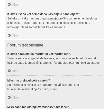
Üles
Kuidas lisada või eemaldada kasutajaid nimekirjast?
Selleks on kaks moodust. Iga kasutaja profiilis on link ühte nimekirja
lisamiseks. Lisaks saad ka juhtpaneelis nime sisestades lisada
nimekirja. Saad samalt lehelt ka eemaldada.
Üles
Foorumitest otsimine
Kuidas saan otsida foorumist või foorumitest?
Sisesta sõna otsinguväljale teemas, foorumis või esilehel. Täiendatud
otsingu saad teemas või foorumis "Täiendatud otsingu" linki vajutades.
Üles
Miks mu otsingul pole vasteid?
Su otsing oli ilmselt liiga ebamäärane või sisaldas palju
tihtikasutatavaid (nt. "ja" või "ei") sõnu.
Üles
Miks saan ma otsingu vastuseks tühja lehe?