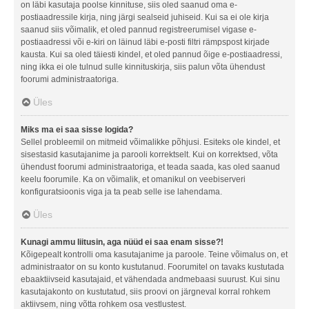
on läbi kasutaja poolse kinnituse, siis oled saanud oma e-
postiaadressile kirja, ning järgi sealseid juhiseid. Kui sa ei ole kirja
saanud siis võimalik, et oled pannud registreerumisel vigase e-
postiaadressi või e-kiri on läinud läbi e-posti filtri rämpspost kirjade
kausta. Kui sa oled täiesti kindel, et oled pannud õige e-postiaadressi,
ning ikka ei ole tulnud sulle kinnituskirja, siis palun võta ühendust
foorumi administraatoriga.
Üles
Miks ma ei saa sisse logida?
Sellel probleemil on mitmeid võimalikke põhjusi. Esiteks ole kindel, et
sisestasid kasutajanime ja parooli korrektselt. Kui on korrektsed, võta
ühendust foorumi administraatoriga, et teada saada, kas oled saanud
keelu foorumile. Ka on võimalik, et omanikul on veebiserveri
konfiguratsioonis viga ja ta peab selle ise lahendama.
Üles
Kunagi ammu liitusin, aga nüüd ei saa enam sisse?!
Kõigepealt kontrolli oma kasutajanime ja paroole. Teine võimalus on, et
administraator on su konto kustutanud. Foorumitel on tavaks kustutada
ebaaktiivseid kasutajaid, et vähendada andmebaasi suurust. Kui sinu
kasutajakonto on kustutatud, siis proovi on järgneval korral rohkem
aktiivsem, ning võtta rohkem osa vestlustest.