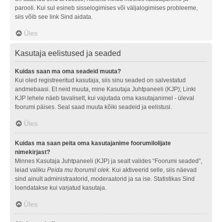
parooli. Kui sul esineb sisselogimises või väljalogimises probleeme,
siis võib see link Sind aidata.
Üles
Kasutaja eelistused ja seaded
Kuidas saan ma oma seadeid muuta?
Kui oled registreeritud kasutaja, siis sinu seaded on salvestatud
andmebaasi. Et neid muuta, mine Kasutaja Juhtpaneeli (KJP); Linki
KJP lehele näeb tavaliselt, kui vajutada oma kasutajanimel - üleval
foorumi päises. Seal saad muuta kõiki seadeid ja eelistusi.
Üles
Kuidas ma saan peita oma kasutajanime foorumilolijate
nimekirjast?
Minnes Kasutaja Juhtpaneeli (KJP) ja sealt valides “Foorumi seaded”,
leiad valiku
Peida mu foorumil olek
. Kui aktiveerid selle, siis näevad
sind ainult administraatorid, moderaatorid ja sa ise. Statistikas Sind
loendatakse kui varjatud kasutaja.
Üles