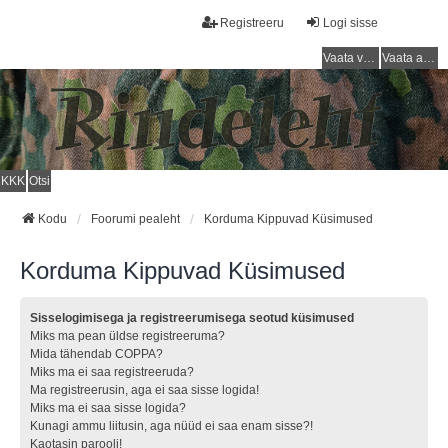
Registreeru
Logi sisse
Vaata vastamata teemasi
Vaata aktiivseid teemasid
KKK
Otsi
Kodu
Foorumi pealeht
Korduma Kippuvad Küsimused
Korduma Kippuvad Küsimused
Sisselogimisega ja registreerumisega seotud küsimused
Miks ma pean üldse registreeruma?
Mida tähendab COPPA?
Miks ma ei saa registreeruda?
Ma registreerusin, aga ei saa sisse logida!
Miks ma ei saa sisse logida?
Kunagi ammu liitusin, aga nüüd ei saa enam sisse?!
Kaotasin parooli!