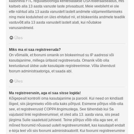
kaasneva FTC regulatsiooniga kehtestatakse USA föderaalseadus, mis
kaitseb alla 13 aasta vanuste laste privaatsust. Meie veebileht ei ole
ette nähtud alla 13 aasta vanustelt lastelt andmete väljameelitamiseks
ning meie kodulehed on üles ehitatud nii, et blokeerida andmete teadlik
vastuvõtt alla 13 aasta vanustelt lastelt alati, kui nõutakse
vanusandmeid.
Üles
Miks ma ei saa registreeruda?
On võimalik, et foorumi omanik on blokeerinud su IP aadressi või
kasutajanime, millega üritasid registreeruda. Omanik võib olla
keelustanud üldse uute kasutajate registreerimise. Võta ühendust
foorum administraatoriga, et saada abi.
Üles
Ma registreerusin, aga ei saa sisse logida!
Kõigepealt kontrolli oma kasutajanime ja parooli. Kui need on kindlasti
õiged, siis järgmiseks võib-olla kaks põhjust. Esimene põhjus võib-olla
see, et registreerusid COPPA tingimustega. See tähendab kui Sa
vajutasid linki registreerumisel, et oled alla 13. aasta vana, siis pead
järgima Sulle saadetuid juhiseid. Teine põhjus võib olla aga see, et
mõned foorumid nõuavad uutelt registreerumistelt, kas kasutajalt endalt
e-kirja teel või siis foorumi administraatorilt. Kui foorumi registreerumine