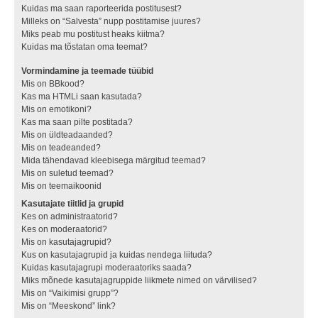
Kuidas ma saan raporteerida postitusest?
Milleks on “Salvesta” nupp postitamise juures?
Miks peab mu postitust heaks kiitma?
Kuidas ma tõstatan oma teemat?
Vormindamine ja teemade tüübid
Mis on BBkood?
Kas ma HTMLi saan kasutada?
Mis on emotikoni?
Kas ma saan pilte postitada?
Mis on üldteadaanded?
Mis on teadeanded?
Mida tähendavad kleebisega märgitud teemad?
Mis on suletud teemad?
Mis on teemaikoonid
Kasutajate tiitlid ja grupid
Kes on administraatorid?
Kes on moderaatorid?
Mis on kasutajagrupid?
Kus on kasutajagrupid ja kuidas nendega liituda?
Kuidas kasutajagrupi moderaatoriks saada?
Miks mõnede kasutajagruppide liikmete nimed on värvilised?
Mis on “Vaikimisi grupp”?
Mis on “Meeskond” link?