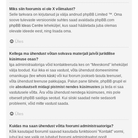
Miks siin foorumis ei ole X võimalust?
Selle tarkvara on kirjutanud ja välja andnud phpBB Limited ™. Oma
soove tulevaste versioonide suhtes saad avaldada phpBB.com
phpBB Ideas Centre
leheküljel, kus saad hääletada juba olemas
olevate ideede eest, ning lisada oma.
Üles
Kellega ma ühendust võtan solvava materjali ja/või juriidilise
küsimuse osas?
Iga administraatoriga võid kontakteeruda kes on “Meeskond” leheküljel
välja toodud. Kui ikka ei saa vastust, võta ühendust domeeninime
omanikuga (tee
whois käsk
) või kui foorum jookseb tasuta teenusel,
võta ühendust teenuse pakkujaga. Palun pane tähele, phpBB grupil ei
ole
absoluutselt midagi pistmist nendes küsimustes
ja teda ei saa
vastutusele võtta. Ära võta ühendust nendega küsimuses, mis pole
otseselt phpBB saidiga seotud. Kui siiski saadad neile sedasorti
probleemi, võid mitte vastust saada.
Üles
Kuidas ma saan ühendust võtta foorumi administraatoriga?
Kõik kasutajad foorumil saavad kasutada funktsiooni “Kontakt” vormi,
juhul kui see valik on lubatud foorumi administraatori poolt.