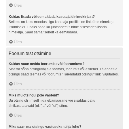
Üles
Kuidas lisada või eemaldada kasutajaid nimekirjast?
Selleks on kaks moodust. Iga kasutaja profiilis on link ühte nimekirja
lisamiseks. Lisaks saad ka juhtpaneelis nime sisestades lisada
nimekirja. Saad samalt lehelt ka eemaldada.
Üles
Foorumitest otsimine
Kuidas saan otsida foorumist või foorumitest?
Sisesta sõna otsinguväljale teemas, foorumis või esilehel. Täiendatud
otsingu saad teemas või foorumis "Täiendatud otsingu" linki vajutades.
Üles
Miks mu otsingul pole vasteid?
Su otsing oli ilmselt liiga ebamäärane või sisaldas palju
tihtikasutatavaid (nt. "ja" või "ei") sõnu.
Üles
Miks saan ma otsingu vastuseks tühja lehe?