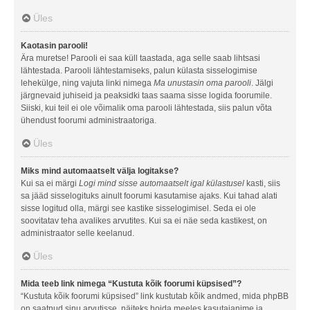
Üles
Kaotasin parooli!
Ära muretse! Parooli ei saa küll taastada, aga selle saab lihtsasi
lähtestada. Parooli lähtestamiseks, palun külasta sisselogimise
lehekülge, ning vajuta linki nimega
Ma unustasin oma parooli
. Jälgi
järgnevaid juhiseid ja peaksidki taas saama sisse logida foorumile.
Siiski, kui teil ei ole võimalik oma parooli lähtestada, siis palun võta
ühendust foorumi administraatoriga.
Üles
Miks mind automaatselt välja logitakse?
Kui sa ei märgi
Logi mind sisse automaatselt igal külastusel
kasti, siis
sa jääd sisselogituks ainult foorumi kasutamise ajaks. Kui tahad alati
sisse logitud olla, märgi see kastike sisselogimisel. Seda ei ole
soovitatav teha avalikes arvutites. Kui sa ei näe seda kastikest, on
administraator selle keelanud.
Üles
Mida teeb link nimega “Kustuta kõik foorumi küpsised”?
“Kustuta kõik foorumi küpsised” link kustutab kõik andmed, mida phpBB
on saatnud sinu arvutisse, näiteks hoida meeles kasutajanime ja