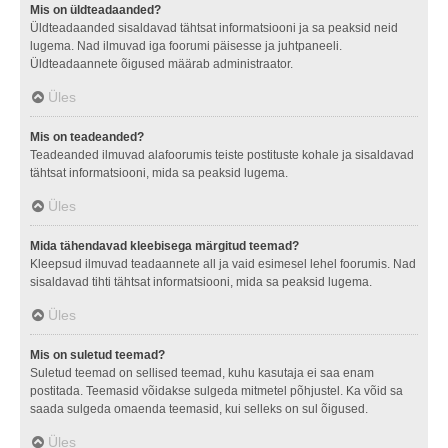
Mis on üldteadaanded?
Üldteadaanded sisaldavad tähtsat informatsiooni ja sa peaksid neid
lugema. Nad ilmuvad iga foorumi päisesse ja juhtpaneeli.
Üldteadaannete õigused määrab administraator.
Üles
Mis on teadeanded?
Teadeanded ilmuvad alafoorumis teiste postituste kohale ja sisaldavad
tähtsat informatsiooni, mida sa peaksid lugema.
Üles
Mida tähendavad kleebisega märgitud teemad?
Kleepsud ilmuvad teadaannete all ja vaid esimesel lehel foorumis. Nad
sisaldavad tihti tähtsat informatsiooni, mida sa peaksid lugema.
Üles
Mis on suletud teemad?
Suletud teemad on sellised teemad, kuhu kasutaja ei saa enam
postitada. Teemasid võidakse sulgeda mitmetel põhjustel. Ka võid sa
saada sulgeda omaenda teemasid, kui selleks on sul õigused.
Üles