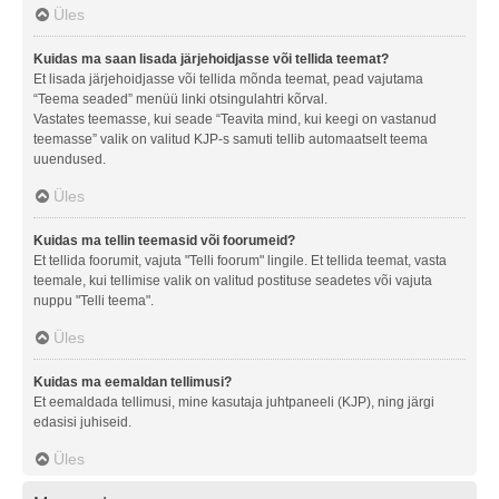
Üles
Kuidas ma saan lisada järjehoidjasse või tellida teemat?
Et lisada järjehoidjasse või tellida mõnda teemat, pead vajutama
“Teema seaded” menüü linki otsingulahtri kõrval.
Vastates teemasse, kui seade “Teavita mind, kui keegi on vastanud
teemasse” valik on valitud KJP-s samuti tellib automaatselt teema
uuendused.
Üles
Kuidas ma tellin teemasid või foorumeid?
Et tellida foorumit, vajuta "Telli foorum" lingile. Et tellida teemat, vasta
teemale, kui tellimise valik on valitud postituse seadetes või vajuta
nuppu "Telli teema".
Üles
Kuidas ma eemaldan tellimusi?
Et eemaldada tellimusi, mine kasutaja juhtpaneeli (KJP), ning järgi
edasisi juhiseid.
Üles