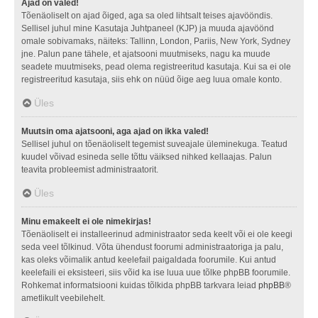
Ajad on valed!
Tõenäoliselt on ajad õiged, aga sa oled lihtsalt teises ajavööndis.
Sellisel juhul mine Kasutaja Juhtpaneel (KJP) ja muuda ajavöönd
omale sobivamaks, näiteks: Tallinn, London, Pariis, New York, Sydney
jne. Palun pane tähele, et ajatsooni muutmiseks, nagu ka muude
seadete muutmiseks, pead olema registreeritud kasutaja. Kui sa ei ole
registreeritud kasutaja, siis ehk on nüüd õige aeg luua omale konto.
Üles
Muutsin oma ajatsooni, aga ajad on ikka valed!
Sellisel juhul on tõenäoliselt tegemist suveajale üleminekuga. Teatud
kuudel võivad esineda selle tõttu väiksed nihked kellaajas. Palun
teavita probleemist administraatorit.
Üles
Minu emakeelt ei ole nimekirjas!
Tõenäoliselt ei installeerinud administraator seda keelt või ei ole keegi
seda veel tõlkinud. Võta ühendust foorumi administraatoriga ja palu,
kas oleks võimalik antud keelefail paigaldada foorumile. Kui antud
keelefaili ei eksisteeri, siis võid ka ise luua uue tõlke phpBB foorumile.
Rohkemat informatsiooni kuidas tõlkida phpBB tarkvara leiad
phpBB
®
ametlikult veebilehelt.