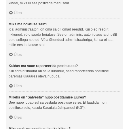
kindel, miks ei saa postitada manuseid.
Üles
Miks ma hoiatuse sain?
Igal administraatoril on oma saidil omad reeglid. Kui oled reeglit
rikkunud, võid saada hoiatuse. See on administraatori otsus ja phpBB
pole sellega seotud. Võta ühendust administraatoriga, kui sa ei tea,
mille eest hoiatuse said.
Üles
Kuidas ma saan raporteerida postitusest?
Kui administraator on selle lubanud, saad raporteerida postituse
paremas ülaääres oleva nupuga.
Üles
Milleks on “Salvesta” nupp postitamise juures?
See nupp lubab sul salvestada postituse seise. Et laadida mõni
postituse seis, kasuta Kasutaja Juhtpaneel (KJP).
Üles
Miks peab mu postitust heaks kiitma?