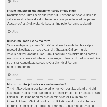
Üles
Kuidas ma panen kasutajanime juurde omale pildi?
Kasutajanime juures saab olla kaks pilti. Esimene on seotud tiitliga ja
selle määrab administraator. Teine on avatar ja selle saad ise panna
Juhtpaneel
i alt (kui avataride kasutamine pole foorumis keelatud).
Üles
Kuidas ma saan lisada avatari?
Sinu kasutaja juhtpaneeli “Profiili” lehel saad kasutada ühte neljast
meetodist, et lisada omale avataripilt: Gravatar, Gallery, mujalt
veebilehelt või laadides üles. Samuti foorumi administraatorid saavad
ise otsustada, kas nad lubavad avatare ja millisel viisil nad lubavad. Kui
sa ei saa kasutada avatare, siis võta ühendust foorumi
administraatoriga..
Üles
Mis on mu tiitel ja kuidas ma seda muudan?
Tiitlid näitavad, mitu postitust oled teinud või identfitseerivad kindlaid
kasutajaid, näiteks moderaatoreid ja administraatoreid. Enamasti ei saa
tiitleid muuta, kuna need määrab administraator. Palun ära riku
foorumit, tehes mõttetuid postitusi, et tiitlit kõrgemaks saada. Enamik
foorumite administraatoreid seda ei kannata ja nad madaldavad su