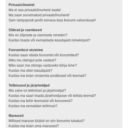
Privaatsõnumid
Ma ei saa privaatsõnumeid saata!
Ma saan soovimatuid privaatsõnumeid!
Sain rämpsposti ja/või solvava kirja foorumi vahendusel!
Sõbrad ja vaenlased
Mis on sõprade ja vaenlaste nimekiri?
Kuidas lisada või eemaldada kasutajaid nimekirjast?
Foorumitest otsimine
Kuidas saan otsida foorumist või foorumitest?
Miks mu otsingul pole vasteid?
Miks saan ma otsingu vastuseks tühja lehe?
Kuidas ma otsin kasutajaid?
Kuidas ma leian omaenda postitused või teemad?
Tellimused ja järjehoidjad
Mis vahe on tellimisel ja järjehoidjal?
Kuidas ma saan lisada järjehoidjasse või tellida teemat?
Kuidas ma tellin teemasid või foorumeid?
Kuidas ma eemaldan tellimusi?
Manused
Millised manuse tüübid on siin foorumis lubatud?
Kuidas ma leian oma manused?