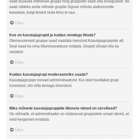
saab kuuluda mitmesse gruppi ning gruppidel saab olla eriõiguseid. Nii
saab näiteks anda mõnele grupile õiguse mõnda alafoorumite
kasutada, kuigi teised seda teha ei saa..
Üles
Kus on kasutajagrupid ja kuidas nendega liituda?
Olemasolevaid gruppe saad vaadata menüüst Kasutajagruppide alt.
Seal saad ka oma liitumisavalduse esitada. Grupid võivad olla ka
varjatud.
Üles
Kuidas kasutajagrupi moderaatoriks saada?
Kasutajagruppe loovad administraatorid. Kui oled huvitatud grupi
loomisest, siis võta temaga ühendust.
Üles
Miks mõnede kasutajagruppide liikmete nimed on värvilised?
On võimalik, et administraator on määranud gruppidele omad värvid, et
neid kergemini eristada.
Üles