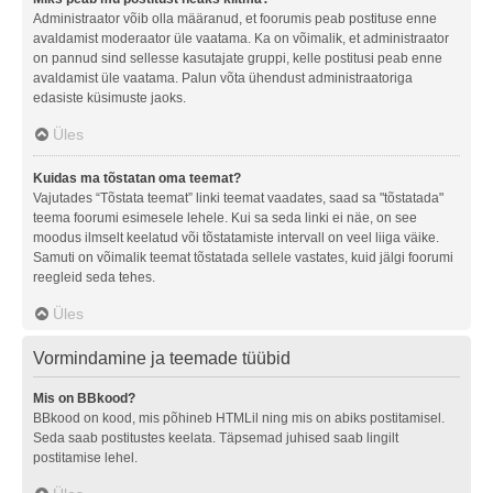
Administraator võib olla määranud, et foorumis peab postituse enne
avaldamist moderaator üle vaatama. Ka on võimalik, et administraator
on pannud sind sellesse kasutajate gruppi, kelle postitusi peab enne
avaldamist üle vaatama. Palun võta ühendust administraatoriga
edasiste küsimuste jaoks.
Üles
Kuidas ma tõstatan oma teemat?
Vajutades “Tõstata teemat” linki teemat vaadates, saad sa "tõstatada"
teema foorumi esimesele lehele. Kui sa seda linki ei näe, on see
moodus ilmselt keelatud või tõstatamiste intervall on veel liiga väike.
Samuti on võimalik teemat tõstatada sellele vastates, kuid jälgi foorumi
reegleid seda tehes.
Üles
Vormindamine ja teemade tüübid
Mis on BBkood?
BBkood on kood, mis põhineb HTMLil ning mis on abiks postitamisel.
Seda saab postitustes keelata. Täpsemad juhised saab lingilt
postitamise lehel.