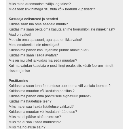
Miks mind automaatselt välja logitakse?
Mida teeb link nimega “Kustuta kõik foorumi küpsised”?
Kasutaja eelistused ja seaded
Kuidas saan ma oma seadeid muuta?
Kuidas ma saan peita oma kasutajanime foorumilolijate nimekirjast?
Ajad on valed!
Muutsin oma ajatsooni, aga ajad on ikka valed!
Minu emakeelt ei ole nimekirjas!
Kuidas ma panen kasutajanime juurde omale pildi?
Kuidas ma saan lisada avatari?
Mis on mu tiitel ja kuidas ma seda muudan?
Kui ma vajutan kasutaja e-posti lingi peale, siis küsib foorum minult
sisselogimise.
Postitamine
Kuidas ma saan teha foorumisse uue teema või vastata teemale?
Kuidas ma muudan või kustutan postitusi?
Kuidas ma panen oma postitusele signatuuri juurde?
Kuidas ma hääletuse teen?
Miks ma ei saa lisada hääletuse valikuid?
Kuidas ma muudan või kustutan hääletuse?
Miks ma ei pääse alafoorumisse?
Miks ma ei saa lisada manuseid?
Miks ma hoiatuse sain?