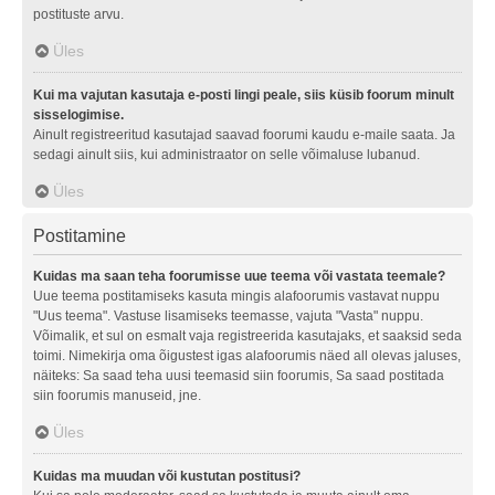
postituste arvu.
Üles
Kui ma vajutan kasutaja e-posti lingi peale, siis küsib foorum minult
sisselogimise.
Ainult registreeritud kasutajad saavad foorumi kaudu e-maile saata. Ja
sedagi ainult siis, kui administraator on selle võimaluse lubanud.
Üles
Postitamine
Kuidas ma saan teha foorumisse uue teema või vastata teemale?
Uue teema postitamiseks kasuta mingis alafoorumis vastavat nuppu
"Uus teema". Vastuse lisamiseks teemasse, vajuta "Vasta" nuppu.
Võimalik, et sul on esmalt vaja registreerida kasutajaks, et saaksid seda
toimi. Nimekirja oma õigustest igas alafoorumis näed all olevas jaluses,
näiteks: Sa saad teha uusi teemasid siin foorumis, Sa saad postitada
siin foorumis manuseid, jne.
Üles
Kuidas ma muudan või kustutan postitusi?