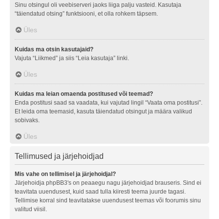
Sinu otsingul oli veebiserveri jaoks liiga palju vasteid. Kasutaja
“täiendatud otsing” funktsiooni, et olla rohkem täpsem.
Üles
Kuidas ma otsin kasutajaid?
Vajuta “Liikmed” ja siis “Leia kasutaja” linki.
Üles
Kuidas ma leian omaenda postitused või teemad?
Enda postitusi saad sa vaadata, kui vajutad lingil “Vaata oma postitusi”.
Et leida oma teemasid, kasuta täiendatud otsingut ja määra valikud
sobivaks.
Üles
Tellimused ja järjehoidjad
Mis vahe on tellimisel ja järjehoidjal?
Järjehoidja phpBB3's on peaaegu nagu järjehoidjad brauseris. Sind ei
teavitata uuendusest, kuid saad tulla kiiresti teema juurde tagasi.
Tellimise korral sind teavitatakse uuendusest teemas või foorumis sinu
valitud viisil.