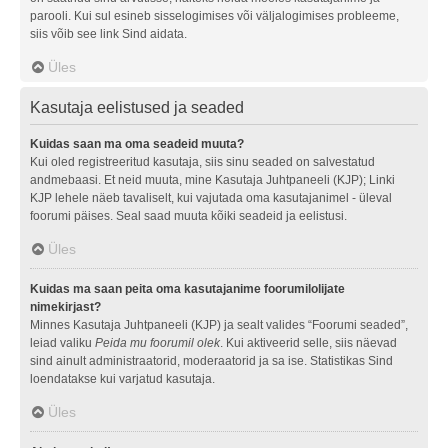
parooli. Kui sul esineb sisselogimises või väljalogimises probleeme,
siis võib see link Sind aidata.
Üles
Kasutaja eelistused ja seaded
Kuidas saan ma oma seadeid muuta?
Kui oled registreeritud kasutaja, siis sinu seaded on salvestatud
andmebaasi. Et neid muuta, mine Kasutaja Juhtpaneeli (KJP); Linki
KJP lehele näeb tavaliselt, kui vajutada oma kasutajanimel - üleval
foorumi päises. Seal saad muuta kõiki seadeid ja eelistusi.
Üles
Kuidas ma saan peita oma kasutajanime foorumilolijate
nimekirjast?
Minnes Kasutaja Juhtpaneeli (KJP) ja sealt valides “Foorumi seaded”,
leiad valiku
Peida mu foorumil olek
. Kui aktiveerid selle, siis näevad
sind ainult administraatorid, moderaatorid ja sa ise. Statistikas Sind
loendatakse kui varjatud kasutaja.
Üles