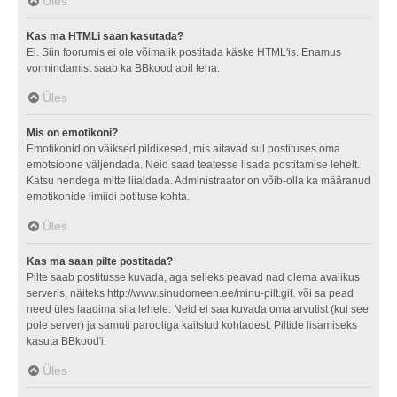
Üles
Kas ma HTMLi saan kasutada?
Ei. Siin foorumis ei ole võimalik postitada käske HTML'is. Enamus
vormindamist saab ka BBkood abil teha.
Üles
Mis on emotikoni?
Emotikonid on väiksed pildikesed, mis aitavad sul postituses oma
emotsioone väljendada. Neid saad teatesse lisada postitamise lehelt.
Katsu nendega mitte liialdada. Administraator on võib-olla ka määranud
emotikonide limiidi potituse kohta.
Üles
Kas ma saan pilte postitada?
Pilte saab postitusse kuvada, aga selleks peavad nad olema avalikus
serveris, näiteks http://www.sinudomeen.ee/minu-pilt.gif. või sa pead
need üles laadima siia lehele. Neid ei saa kuvada oma arvutist (kui see
pole server) ja samuti parooliga kaitstud kohtadest. Piltide lisamiseks
kasuta BBkood'i.
Üles