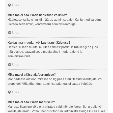
Üles
Miks ma ei saa lisada hääletuse valikuid?
Hääletuse valikute limiidi määrab administraator. Kui tunned vajadust
ületada seda limiiti, kontakteeru administraatoriga.
Üles
Kuidas ma muudan või kustutan hääletuse?
Hääletusi saab muuta, muutes esimest postitust. Kui keegi on juba
hääletanud, saavad seda muuta ainult moderaatorid ja
administraatorid.
Üles
Miks ma ei pääse alafoorumisse?
Mõndadesse alafoorumitesse on ligipääs ainult teatud kasutajatel või
gruppidel. Võta ühendust administraatoriga, et saada ligipääs.
Üles
Miks ma ei saa lisada manuseid?
Manuste lisamine võib olla piiratud vaid mõnele foorumile, grupile või
kasutajale eraldi. Võtta ühendust foorumi administraatoriga kui sa ei ole