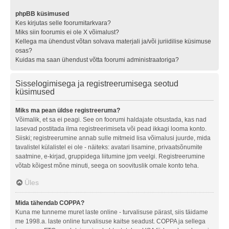
phpBB küsimused
Kes kirjutas selle foorumitarkvara?
Miks siin foorumis ei ole X võimalust?
Kellega ma ühendust võtan solvava materjali ja/või juriidilise küsimuse
osas?
Kuidas ma saan ühendust võtta foorumi administraatoriga?
Sisselogimisega ja registreerumisega seotud
küsimused
Miks ma pean üldse registreeruma?
Võimalik, et sa ei peagi. See on foorumi haldajate otsustada, kas nad
lasevad postitada ilma registreerimiseta või pead ikkagi looma konto.
Siiski; registreerumine annab sulle mitmeid lisa võimalusi juurde, mida
tavalistel külalistel ei ole - näiteks: avatari lisamine, privaatsõnumite
saatmine, e-kirjad, gruppidega liitumine jpm veelgi. Registreerumine
võtab kõigest mõne minuti, seega on soovituslik omale konto teha.
Üles
Mida tähendab COPPA?
Kuna me tunneme muret laste online - turvalisuse pärast, siis täidame
me 1998.a. laste online turvalisuse kaitse seadust. COPPA ja sellega