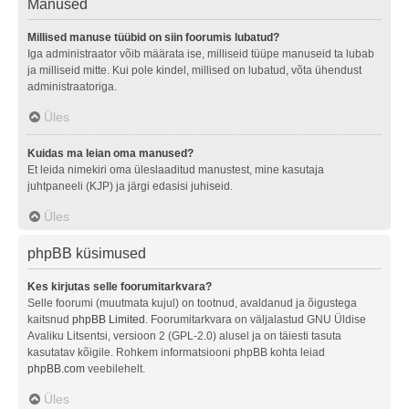
Manused
Millised manuse tüübid on siin foorumis lubatud?
Iga administraator võib määrata ise, milliseid tüüpe manuseid ta lubab
ja milliseid mitte. Kui pole kindel, millised on lubatud, võta ühendust
administraatoriga.
Üles
Kuidas ma leian oma manused?
Et leida nimekiri oma üleslaaditud manustest, mine kasutaja
juhtpaneeli (KJP) ja järgi edasisi juhiseid.
Üles
phpBB küsimused
Kes kirjutas selle foorumitarkvara?
Selle foorumi (muutmata kujul) on tootnud, avaldanud ja õigustega
kaitsnud
phpBB Limited
. Foorumitarkvara on väljalastud GNU Üldise
Avaliku Litsentsi, versioon 2 (GPL-2.0) alusel ja on täiesti tasuta
kasutatav kõigile. Rohkem informatsiooni phpBB kohta leiad
phpBB.com
veebilehelt.
Üles