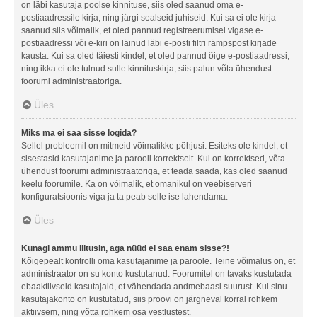
on läbi kasutaja poolse kinnituse, siis oled saanud oma e-
postiaadressile kirja, ning järgi sealseid juhiseid. Kui sa ei ole kirja
saanud siis võimalik, et oled pannud registreerumisel vigase e-
postiaadressi või e-kiri on läinud läbi e-posti filtri rämpspost kirjade
kausta. Kui sa oled täiesti kindel, et oled pannud õige e-postiaadressi,
ning ikka ei ole tulnud sulle kinnituskirja, siis palun võta ühendust
foorumi administraatoriga.
Üles
Miks ma ei saa sisse logida?
Sellel probleemil on mitmeid võimalikke põhjusi. Esiteks ole kindel, et
sisestasid kasutajanime ja parooli korrektselt. Kui on korrektsed, võta
ühendust foorumi administraatoriga, et teada saada, kas oled saanud
keelu foorumile. Ka on võimalik, et omanikul on veebiserveri
konfiguratsioonis viga ja ta peab selle ise lahendama.
Üles
Kunagi ammu liitusin, aga nüüd ei saa enam sisse?!
Kõigepealt kontrolli oma kasutajanime ja paroole. Teine võimalus on, et
administraator on su konto kustutanud. Foorumitel on tavaks kustutada
ebaaktiivseid kasutajaid, et vähendada andmebaasi suurust. Kui sinu
kasutajakonto on kustutatud, siis proovi on järgneval korral rohkem
aktiivsem, ning võtta rohkem osa vestlustest.