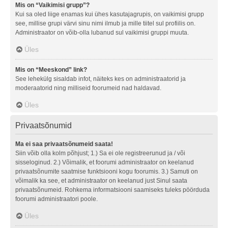
Mis on “Vaikimisi grupp”?
Kui sa oled liige enamas kui ühes kasutajagrupis, on vaikimisi grupp
see, millise grupi värvi sinu nimi ilmub ja mille tiitel sul profiilis on.
Administraator on võib-olla lubanud sul vaikimisi gruppi muuta.
Üles
Mis on “Meeskond” link?
See lehekülg sisaldab infot, näiteks kes on administraatorid ja
moderaatorid ning milliseid foorumeid nad haldavad.
Üles
Privaatsõnumid
Ma ei saa privaatsõnumeid saata!
Siin võib olla kolm põhjust; 1.) Sa ei ole registreerunud ja / või
sisseloginud. 2.) Võimalik, et foorumi administraator on keelanud
privaatsõnumite saatmise funktsiooni kogu foorumis. 3.) Samuti on
võimalik ka see, et administraator on keelanud just Sinul saata
privaatsõnumeid. Rohkema informatsiooni saamiseks tuleks pöörduda
foorumi administraatori poole.
Üles