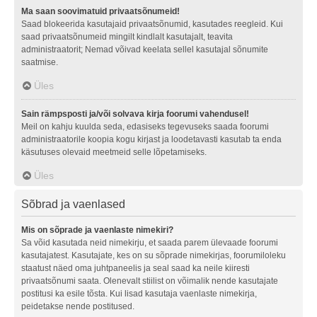
Ma saan soovimatuid privaatsõnumeid!
Saad blokeerida kasutajaid privaatsõnumid, kasutades reegleid. Kui
saad privaatsõnumeid mingilt kindlalt kasutajalt, teavita
administraatorit; Nemad võivad keelata sellel kasutajal sõnumite
saatmise.
Üles
Sain rämpsposti ja/või solvava kirja foorumi vahendusel!
Meil on kahju kuulda seda, edasiseks tegevuseks saada foorumi
administraatorile koopia kogu kirjast ja loodetavasti kasutab ta enda
käsutuses olevaid meetmeid selle lõpetamiseks.
Üles
Sõbrad ja vaenlased
Mis on sõprade ja vaenlaste nimekiri?
Sa võid kasutada neid nimekirju, et saada parem ülevaade foorumi
kasutajatest. Kasutajate, kes on su sõprade nimekirjas, foorumiloleku
staatust näed oma juhtpaneelis ja seal saad ka neile kiiresti
privaatsõnumi saata. Olenevalt stiilist on võimalik nende kasutajate
postitusi ka esile tõsta. Kui lisad kasutaja vaenlaste nimekirja,
peidetakse nende postitused.