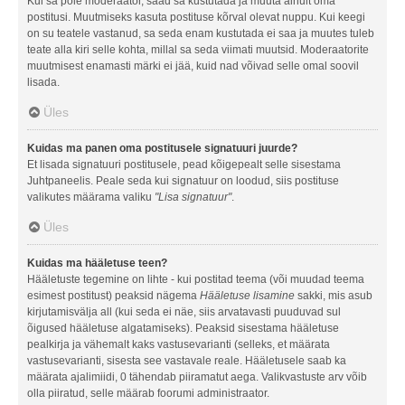
Kui sa pole moderaator, saad sa kustutada ja muuta ainult oma
postitusi. Muutmiseks kasuta postituse kõrval olevat nuppu. Kui keegi
on su teatele vastanud, sa seda enam kustutada ei saa ja muutes tuleb
teate alla kiri selle kohta, millal sa seda viimati muutsid. Moderaatorite
muutmisest enamasti märki ei jää, kuid nad võivad selle omal soovil
lisada.
Üles
Kuidas ma panen oma postitusele signatuuri juurde?
Et lisada signatuuri postitusele, pead kõigepealt selle sisestama
Juhtpaneelis. Peale seda kui signatuur on loodud, siis postituse
valikutes määrama valiku
"Lisa signatuur"
.
Üles
Kuidas ma hääletuse teen?
Hääletuste tegemine on lihte - kui postitad teema (või muudad teema
esimest postitust) peaksid nägema
Hääletuse lisamine
sakki, mis asub
kirjutamisvälja all (kui seda ei näe, siis arvatavasti puuduvad sul
õigused hääletuse algatamiseks). Peaksid sisestama hääletuse
pealkirja ja vähemalt kaks vastusevarianti (selleks, et määrata
vastusevarianti, sisesta see vastavale reale. Hääletusele saab ka
määrata ajalimiidi, 0 tähendab piiramatut aega. Valikvastuste arv võib
olla piiratud, selle määrab foorumi administraator.