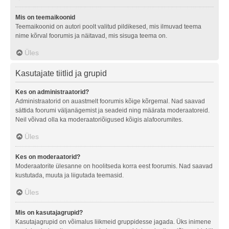
Mis on teemaikoonid
Teemaikoonid on autori poolt valitud pildikesed, mis ilmuvad teema
nime kõrval foorumis ja näitavad, mis sisuga teema on.
Üles
Kasutajate tiitlid ja grupid
Kes on administraatorid?
Administraatorid on auastmelt foorumis kõige kõrgemal. Nad saavad
sättida foorumi väljanägemist ja seadeid ning määrata moderaatoreid.
Neil võivad olla ka moderaatoriõigused kõigis alafoorumites.
Üles
Kes on moderaatorid?
Moderaatorite ülesanne on hoolitseda korra eest foorumis. Nad saavad
kustutada, muuta ja liigutada teemasid.
Üles
Mis on kasutajagrupid?
Kasutajagrupid on võimalus liikmeid gruppidesse jagada. Üks inimene