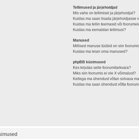
Tellimused ja järjehoidjad
Mis vahe on tellimisel ja järjehoidjal?
Kuidas ma saan lisada järjehoidjasse v
Kuidas ma tellin teemasid või foorume
Kuidas ma eemaldan tellimusi?
Manused
Millised manuse tüübid on siin foorumi
Kuidas ma leian oma manused?
phpBB küsimused
Kes kirjutas selle foorumitarkvara?
Miks siin foorumis ei ole X võimalust?
Kellega ma ühendust võtan solvava mater
Kuidas ma saan ühendust võtta foorumi
üsimused