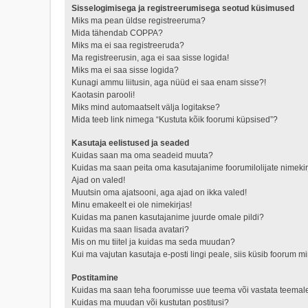
Sisselogimisega ja registreerumisega seotud küsimused
Miks ma pean üldse registreeruma?
Mida tähendab COPPA?
Miks ma ei saa registreeruda?
Ma registreerusin, aga ei saa sisse logida!
Miks ma ei saa sisse logida?
Kunagi ammu liitusin, aga nüüd ei saa enam sisse?!
Kaotasin parooli!
Miks mind automaatselt välja logitakse?
Mida teeb link nimega “Kustuta kõik foorumi küpsised”?
Kasutaja eelistused ja seaded
Kuidas saan ma oma seadeid muuta?
Kuidas ma saan peita oma kasutajanime foorumilolijate nimekir
Ajad on valed!
Muutsin oma ajatsooni, aga ajad on ikka valed!
Minu emakeelt ei ole nimekirjas!
Kuidas ma panen kasutajanime juurde omale pildi?
Kuidas ma saan lisada avatari?
Mis on mu tiitel ja kuidas ma seda muudan?
Kui ma vajutan kasutaja e-posti lingi peale, siis küsib foorum mi
Postitamine
Kuidas ma saan teha foorumisse uue teema või vastata teemal
Kuidas ma muudan või kustutan postitusi?