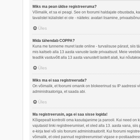
Miks ma pean üldse registreeruma?
Võimalik, et sa ei peagi. See on foorumi haldajate otsustada, k
tavalistel külalistel ei ole - näiteks: avatari lisamine, privaa
Üles
Mida tähendab COPPA?
Kuna me tunneme muret laste online - turvalisuse pärast, siis
mis kaitseb alla 13 aasta vanuste laste privaatsust. Meie veebi
teadlik vastuvõtt alla 13 aasta vanustelt lastelt alati, kui nõut
Üles
Miks ma ei saa registreeruda?
On võimalik, et foorumi omanik on blokeerinud su IP aadressi v
administraatoriga, et saada abi.
Üles
Ma registreerusin, aga ei saa sisse logida!
Kõigepealt kontrolli oma kasutajanime ja parooli. Kui need on k
vajutasid linki registreerumisel, et oled alla 13. aasta vana, si
e-kirja teel või siis foorumi administraatorilt. Kui foorumi regis
võimalik, et oled pannud registreerumisel vigase e-postiaadressi v