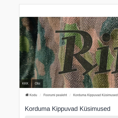
KKK
Otsi
Kodu
Foorumi pealeht
Korduma Kippuvad Küsimused
Korduma Kippuvad Küsimused