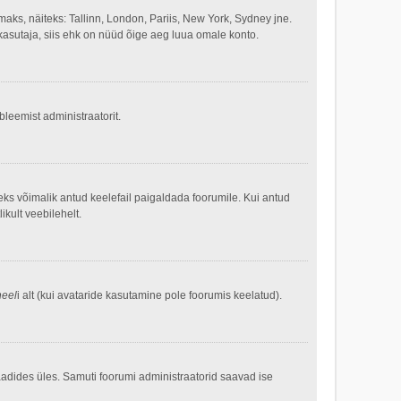
aks, näiteks: Tallinn, London, Pariis, New York, Sydney jne.
kasutaja, siis ehk on nüüd õige aeg luua omale konto.
bleemist administraatorit.
leks võimalik antud keelefail paigaldada foorumile. Kui antud
ikult veebilehelt.
neel
i alt (kui avataride kasutamine pole foorumis keelatud).
i laadides üles. Samuti foorumi administraatorid saavad ise