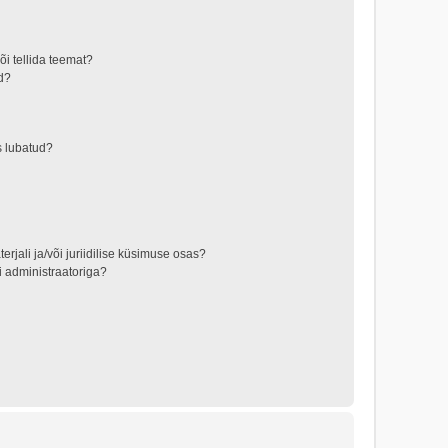
õi tellida teemat?
id?
s lubatud?
jali ja/või juriidilise küsimuse osas?
 administraatoriga?