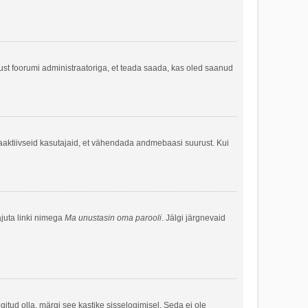
ndust foorumi administraatoriga, et teada saada, kas oled saanud
baaktiivseid kasutajaid, et vähendada andmebaasi suurust. Kui
ajuta linki nimega
Ma unustasin oma parooli
. Jälgi järgnevaid
ogitud olla, märgi see kastike sisselogimisel. Seda ei ole