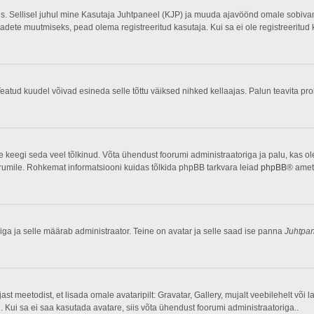
dis. Sellisel juhul mine Kasutaja Juhtpaneel (KJP) ja muuda ajavöönd omale sobivam
ete muutmiseks, pead olema registreeritud kasutaja. Kui sa ei ole registreeritud 
eatud kuudel võivad esineda selle tõttu väiksed nihked kellaajas. Palun teavita pro
ole keegi seda veel tõlkinud. Võta ühendust foorumi administraatoriga ja palu, kas o
foorumile. Rohkemat informatsiooni kuidas tõlkida phpBB tarkvara leiad
phpBB
® ametl
liga ja selle määrab administraator. Teine on avatar ja selle saad ise panna
Juhtpa
jast meetodist, et lisada omale avataripilt: Gravatar, Gallery, mujalt veebilehelt võ
d. Kui sa ei saa kasutada avatare, siis võta ühendust foorumi administraatoriga..