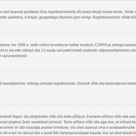
as nad lasevad postitada ilma registreerimiseta või pead ikkagi looma konto. Siiski;
tsõnumite saatmine, e-kirjad, gruppidega liitumine jpm veelgi. Registreerumine võtab 
 täidame me 1998.a. laste online turvalisuse kaitse seadust. COPPA ja sellega kaa
leht ei ole ette nähtud alla 13 aasta vanustelt lastelt andmete väljameelitamiseks n
akse vanusandmeid.
õi kasutajanime, millega üritasid registreeruda. Omanik võib olla keelustanud ülds
indlasti õiged, siis järgmiseks võib-olla kaks põhjust. Esimene põhjus võib-olla s
is pead järgima Sulle saadetuid juhiseid. Teine põhjus võib olla aga see, et mõned f
treerumine on läbi kasutaja poolse kinnituse, siis oled saanud oma e-postiaadressile ki
õi e-kiri on läinud läbi e-posti filtri rämpspost kirjade kausta. Kui sa oled täiesti 