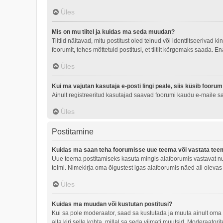
Üles
Mis on mu tiitel ja kuidas ma seda muudan?
Tiitlid näitavad, mitu postitust oled teinud või identfitseerivad
foorumit, tehes mõttetuid postitusi, et tiitlit kõrgemaks saada.
Üles
Kui ma vajutan kasutaja e-posti lingi peale, siis küsib foorum
Ainult registreeritud kasutajad saavad foorumi kaudu e-maile saa
Üles
Postitamine
Kuidas ma saan teha foorumisse uue teema või vastata tee
Uue teema postitamiseks kasuta mingis alafoorumis vastavat nup
toimi. Nimekirja oma õigustest igas alafoorumis näed all olevas
Üles
Kuidas ma muudan või kustutan postitusi?
Kui sa pole moderaator, saad sa kustutada ja muuta ainult oma 
alla kiri selle kohta, millal sa seda viimati muutsid. Moderaator