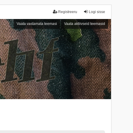
Registreeru
Logi sisse
Vaata vastamata teemasi
Vaata aktiivseid teemasid