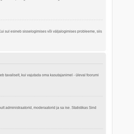
ui sul esineb sisselogimises või väljalogimises probleeme, siis
b tavaliselt, kui vajutada oma kasutajanimel - üleval foorumi
nult administraatorid, moderaatorid ja sa ise. Statistikas Sind