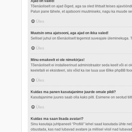
Ajad on valed!
Tõenäoliselt on ajad õiged, aga sa oled lihtsalt teises ajavöön
Palun pane tähele, et ajatsooni muutmiseks, nagu ka muude sead
Üles
Muutsin oma ajatsooni, aga ajad on ikka valed!
Sellisel juhul on tõenäoliselt tegemist suveajale üleminekuga. T
Üles
Minu emakeelt ei ole nimekirjas!
Tõenäoliselt ei installeerinud administraator seda keelt või ei 
keelefaili ei eksisteeri, siis võid ka ise luua uue tõlke phpBB 
Üles
Kuidas ma panen kasutajanime juurde omale pildi?
Kasutajanime juures saab olla kaks pilti. Esimene on seotud tiit
Üles
Kuidas ma saan lisada avatari?
Sinu kasutaja juhtpaneeli “Profiili” lehel saad kasutada ühte nel
otsustada, kas nad lubavad avatare ja millisel viisil nad lubava