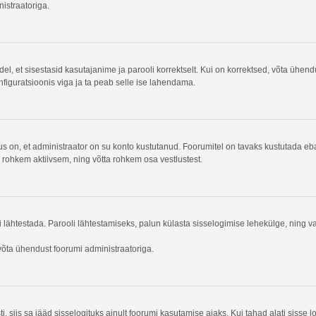
nistraatoriga.
del, et sisestasid kasutajanime ja parooli korrektselt. Kui on korrektsed, võta ühe
nfiguratsioonis viga ja ta peab selle ise lahendama.
us on, et administraator on su konto kustutanud. Foorumitel on tavaks kustutada e
l rohkem aktiivsem, ning võtta rohkem osa vestlustest.
si lähtestada. Parooli lähtestamiseks, palun külasta sisselogimise lehekülge, ning v
n võta ühendust foorumi administraatoriga.
i, siis sa jääd sisselogituks ainult foorumi kasutamise ajaks. Kui tahad alati sisse l