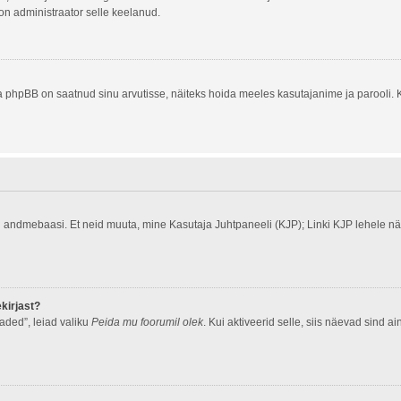
 on administraator selle keelanud.
a phpBB on saatnud sinu arvutisse, näiteks hoida meeles kasutajanime ja parooli. K
ud andmebaasi. Et neid muuta, mine Kasutaja Juhtpaneeli (KJP); Linki KJP lehele näe
kirjast?
aded”, leiad valiku
Peida mu foorumil olek
. Kui aktiveerid selle, siis näevad sind ai