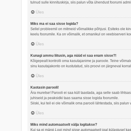
tulnud sulle kinnituskirja, siis palun võta ühendust foorumi admi
Üles
Miks ma ei saa sisse logida?
Sellel probleemil on mitmeid võimalikke põhjusi. Esiteks ole kin
keelu foorumile. Ka on võimalik, et omanikul on veebiserveri ko
Üles
Kunagi ammu liitusin, aga nüüd ei saa enam sisse?!
Kõigepealt kontrolli oma kasutajanime ja paroole. Teine võimal
sinu kasutajakonto on kustutatud, siis proovi on järgneval korra
Üles
Kaotasin parooli!
Ära muretse! Parooli ei saa küll taastada, aga selle saab lihtsa
juhiseid ja peaksidki taas saama sisse logida foorumile.
Siiski, kui teil ei ole võimalik oma parooli lähtestada, siis palu
Üles
Miks mind automaatselt välja logitakse?
Kui sa ei märgi
Logi mind sisse automaatselt igal külastusel
kast