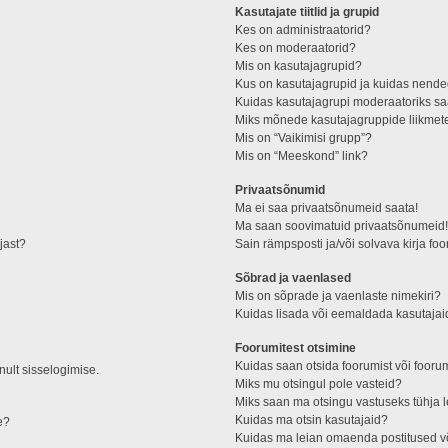
Kasutajate tiitlid ja grupid
Kes on administraatorid?
Kes on moderaatorid?
Mis on kasutajagrupid?
Kus on kasutajagrupid ja kuidas nende
Kuidas kasutajagrupi moderaatoriks s
Miks mõnede kasutajagruppide liikmete
Mis on “Vaikimisi grupp”?
Mis on “Meeskond” link?
Privaatsõnumid
Ma ei saa privaatsõnumeid saata!
Ma saan soovimatuid privaatsõnumeid
jast?
Sain rämpsposti ja/või solvava kirja fo
Sõbrad ja vaenlased
Mis on sõprade ja vaenlaste nimekiri?
Kuidas lisada või eemaldada kasutajai
Foorumitest otsimine
Kuidas saan otsida foorumist või fooru
nult sisselogimise.
Miks mu otsingul pole vasteid?
Miks saan ma otsingu vastuseks tühja 
Kuidas ma otsin kasutajaid?
e?
Kuidas ma leian omaenda postitused 