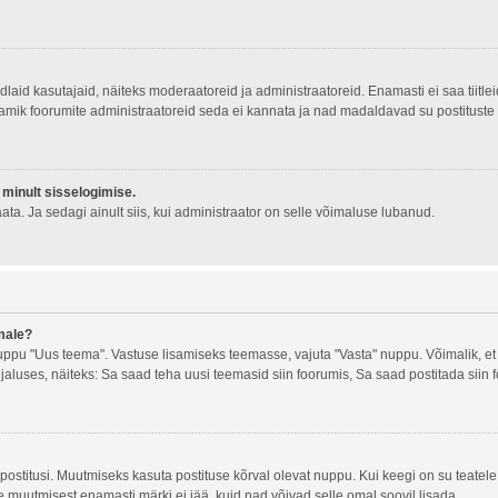
 kindlaid kasutajaid, näiteks moderaatoreid ja administraatoreid. Enamasti ei saa tii
 Enamik foorumite administraatoreid seda ei kannata ja nad madaldavad su postituste
 minult sisselogimise.
ta. Ja sedagi ainult siis, kui administraator on selle võimaluse lubanud.
male?
pu "Uus teema". Vastuse lisamiseks teemasse, vajuta "Vasta" nuppu. Võimalik, et s
 jaluses, näiteks: Sa saad teha uusi teemasid siin foorumis, Sa saad postitada siin
postitusi. Muutmiseks kasuta postituse kõrval olevat nuppu. Kui keegi on su teatel
ite muutmisest enamasti märki ei jää, kuid nad võivad selle omal soovil lisada.