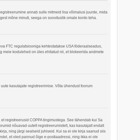
 registreerumine annab sulle mitmeid lisa võimalusi juurde, mida
kõigest mõne minuti, seega on soovituslik omale konto teha.
sneva FTC regulatsiooniga kehtestatakse USA föderaalseadus,
ing meie kodulehed on üles ehitatud nii, et blokeerida andmete
e uute kasutajate registreerimise. Võta ühendust foorum
ee, et registreerusid COPPA tingimustega. See tähendab kui Sa
oorumid nõuavad uutelt registreerumistelt, kas kasutajalt endalt
rja, ning järgi sealseid juhiseid. Kui sa ei ole kirja saanud siis
kindel, et oled pannud õige e-postiaadressi, ning ikka ei ole