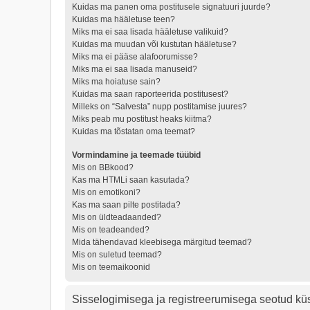
Kuidas ma panen oma postitusele signatuuri juurde?
Kuidas ma hääletuse teen?
Miks ma ei saa lisada hääletuse valikuid?
Kuidas ma muudan või kustutan hääletuse?
Miks ma ei pääse alafoorumisse?
Miks ma ei saa lisada manuseid?
Miks ma hoiatuse sain?
Kuidas ma saan raporteerida postitusest?
Milleks on “Salvesta” nupp postitamise juures?
Miks peab mu postitust heaks kiitma?
Kuidas ma tõstatan oma teemat?
Vormindamine ja teemade tüübid
Mis on BBkood?
Kas ma HTMLi saan kasutada?
Mis on emotikoni?
Kas ma saan pilte postitada?
Mis on üldteadaanded?
Mis on teadeanded?
Mida tähendavad kleebisega märgitud teemad?
Mis on suletud teemad?
Mis on teemaikoonid
Sisselogimisega ja registreerumisega seotud k