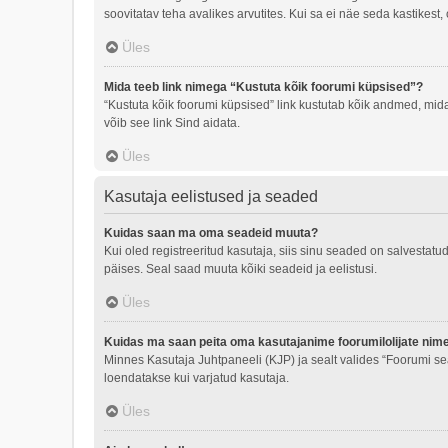
soovitatav teha avalikes arvutites. Kui sa ei näe seda kastikest,
Üles
Mida teeb link nimega “Kustuta kõik foorumi küpsised”?
“Kustuta kõik foorumi küpsised” link kustutab kõik andmed, mid
võib see link Sind aidata.
Üles
Kasutaja eelistused ja seaded
Kuidas saan ma oma seadeid muuta?
Kui oled registreeritud kasutaja, siis sinu seaded on salvestat
päises. Seal saad muuta kõiki seadeid ja eelistusi.
Üles
Kuidas ma saan peita oma kasutajanime foorumilolijate nime
Minnes Kasutaja Juhtpaneeli (KJP) ja sealt valides “Foorumi se
loendatakse kui varjatud kasutaja.
Üles