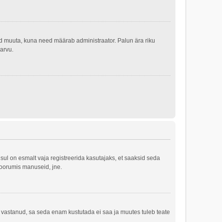
tleid muuta, kuna need määrab administraator. Palun ära riku
 arvu.
ul on esmalt vaja registreerida kasutajaks, et saaksid seda
 foorumis manuseid, jne.
e vastanud, sa seda enam kustutada ei saa ja muutes tuleb teate