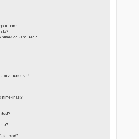
ga liituda?
aada?
 nimed on värvilised?
!
orumi vahendusel!
d nimekirjast?
mitest?
lehe?
või teemad?