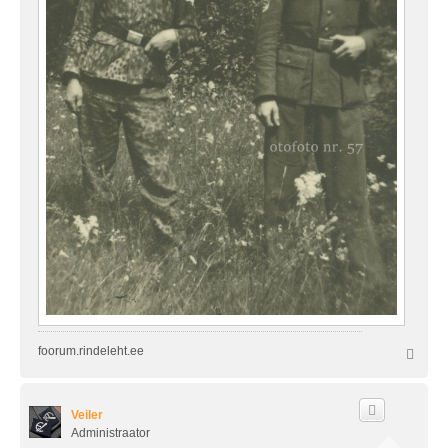
foorum.rindeleht.ee
Ü
l
e
s
Veiler
Administraator