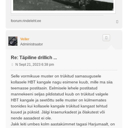
foorum.rindeleht.ee
Ü
l
e
s
Veiler
Administraator
Re: Täpiline drillich ...
P
N Sept 21, 2023 6:38 pm
o
s
Selle vormikuue muster on trükitud samasugusele
t
kollasele HBT kangale nagu esimene kuub, mille ma siia
i
teemasse postitasin. Eelmisele lehele postitatud
t
mannekeeni seljas pildistatud kuub on trükitud valgele
u
HBT kangale ja seetõttu selle muster on külmemates
s
toonides kui kollasele kangale trükitud kangast tehtud
kuued ja püksid. Jälgi kraenurkadest ja õlakutest või
nende aasadest ei ole.
Jakk leiti umbes kolm aastakümmet tagasi Harjumaalt, on