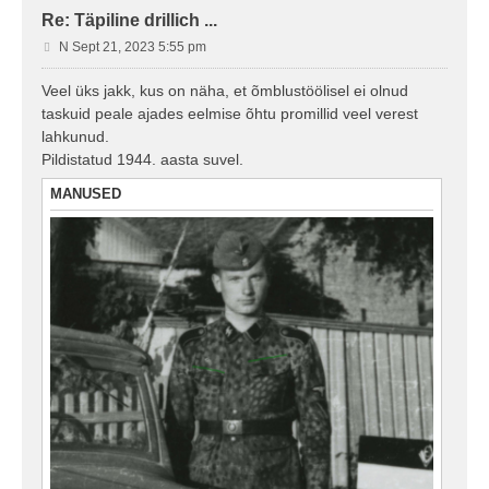
Re: Täpiline drillich ...
P
N Sept 21, 2023 5:55 pm
o
s
Veel üks jakk, kus on näha, et õmblustöölisel ei olnud
t
taskuid peale ajades eelmise õhtu promillid veel verest
i
lahkunud.
t
Pildistatud 1944. aasta suvel.
u
s
MANUSED