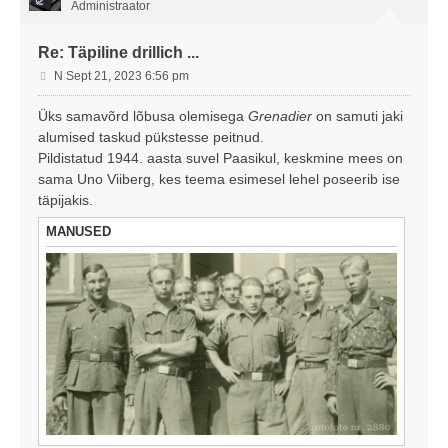
Administraator
Re: Täpiline drillich ...
P
N Sept 21, 2023 6:56 pm
o
s
Üks samavõrd lõbusa olemisega
Grenadier
on samuti jaki
t
alumised taskud pükstesse peitnud.
i
Pildistatud 1944. aasta suvel Paasikul, keskmine mees on
t
sama Uno Viiberg, kes teema esimesel lehel poseerib ise
u
täpijakis.
s
MANUSED