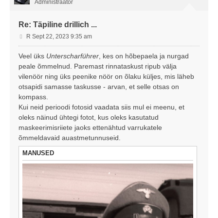
Administraator
Re: Täpiline drillich ...
P
R Sept 22, 2023 9:35 am
o
s
Veel üks
Unterscharführer
, kes on hõbepaela ja nurgad
t
peale õmmelnud. Paremast rinnataskust ripub välja
i
vilenöör ning üks peenike nöör on õlaku küljes, mis läheb
t
otsapidi samasse taskusse - arvan, et selle otsas on
u
kompass.
s
Kui neid perioodi fotosid vaadata siis mul ei meenu, et
oleks näinud ühtegi fotot, kus oleks kasutatud
maskeerimisriiete jaoks ettenähtud varrukatele
õmmeldavaid auastmetunnuseid.
MANUSED