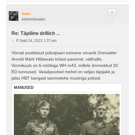
l
e
s
Veiler
Administraator
Re: Täpiline drillich ...
P
P Sept 24, 2023 1:37 pm
o
s
Viimati postitatud püksipaari esmane omanik
Grenadier
t
Arnold Märk Hõbesalu külast paremal, välihallis.
i
Vormikuub on 6-nööbiga WH m43, millele õmmeldud 20.
t
ED tunnused. Vasakpoolsel mehel on seljas täpijakk ja
u
jalas HBT kangast tammelehe mustriga püksid.
s
MANUSED