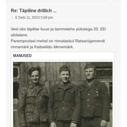
Re: Täpiline drillich ...
P
E Dets 11, 2023 5:08 pm
o
s
Veel üks täpilise kuue ja tammelehe pükstega 20. ED
t
sõdalane.
i
Parempoolsel mehel on rinnataskul Ratsarügemendi
t
rinnamärk ja Kaitseliidu liikmemärk.
u
s
MANUSED