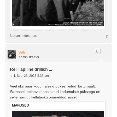
foorum.rindeleht.ee
Ü
l
e
s
Veiler
Administraator
Re: Täpiline drillich ...
P
L Sept 23, 2023 5:33 pm
o
s
Veel üks paar kodumaiseid pükse, leitud Tartumaalt.
t
Sarnaselt eelnevalt postitatud kodumaiste pükstega on
i
sellel samuti kellatasku õmmeldud sisse.
t
u
MANUSED
s