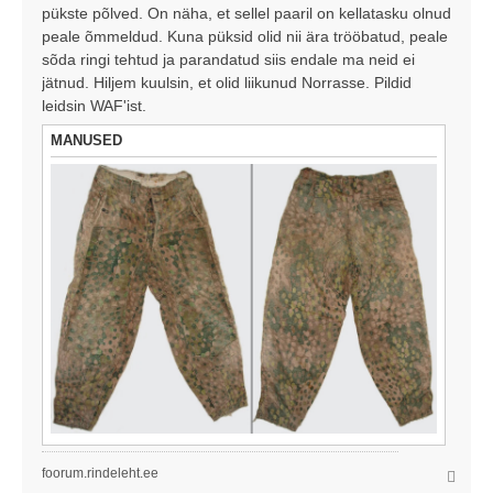
pükste põlved. On näha, et sellel paaril on kellatasku olnud
peale õmmeldud. Kuna püksid olid nii ära trööbatud, peale
sõda ringi tehtud ja parandatud siis endale ma neid ei
jätnud. Hiljem kuulsin, et olid liikunud Norrasse. Pildid
leidsin WAF'ist.
MANUSED
foorum.rindeleht.ee
Ü