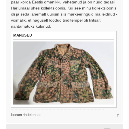
paar korda Eestis omanikku vahetanud ja on nüüd tagasi
Harjumaal ühes kollektsioonis. Kui see minu kollektsioonis
oli ja seda lähemalt uurisin siis markeeringuid ma leidnud -
võimalik, et häguselt löödud tinditempel oli lihtsalt
nähtamatuks kulunud.
MANUSED
foorum.rindeleht.ee
Ü
l
e