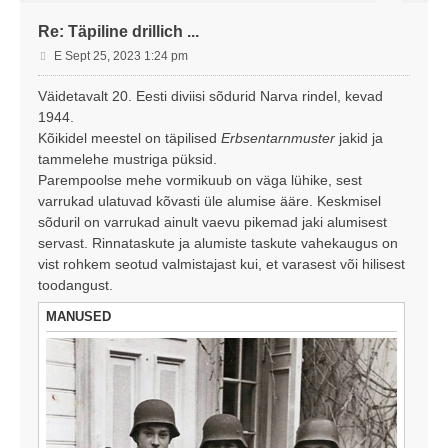
Re: Täpiline drillich ...
P
E Sept 25, 2023 1:24 pm
o
s
Väidetavalt 20. Eesti diviisi sõdurid Narva rindel, kevad
t
1944.
i
Kõikidel meestel on täpilised
Erbsentarnmuster
jakid ja
t
tammelehe mustriga püksid.
u
Parempoolse mehe vormikuub on väga lühike, sest
s
varrukad ulatuvad kõvasti üle alumise ääre. Keskmisel
sõduril on varrukad ainult vaevu pikemad jaki alumisest
servast. Rinnataskute ja alumiste taskute vahekaugus on
vist rohkem seotud valmistajast kui, et varasest või hilisest
toodangust.
MANUSED