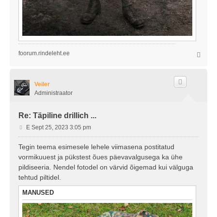
foorum.rindeleht.ee
Ü
l
e
s
Veiler
Administraator
Re: Täpiline drillich ...
P
E Sept 25, 2023 3:05 pm
o
s
Tegin teema esimesele lehele viimasena postitatud
t
vormikuuest ja pükstest õues päevavalgusega ka ühe
i
pildiseeria. Nendel fotodel on värvid õigemad kui välguga
t
tehtud piltidel.
u
s
MANUSED