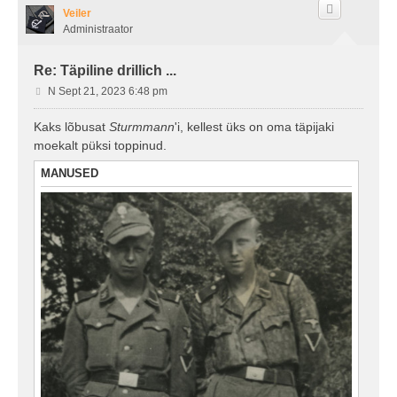
s
Veiler
Administraator
Re: Täpiline drillich ...
P
N Sept 21, 2023 6:48 pm
o
s
Kaks lõbusat
Sturmmann
'i, kellest üks on oma täpijaki
t
moekalt püksi toppinud.
i
t
MANUSED
u
s