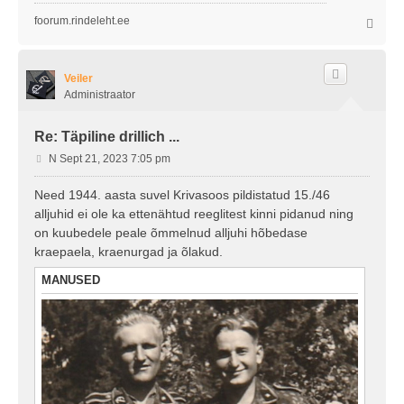
foorum.rindeleht.ee
Ü
l
e
s
Veiler
Administraator
Re: Täpiline drillich ...
P
N Sept 21, 2023 7:05 pm
o
s
Need 1944. aasta suvel Krivasoos pildistatud 15./46
t
alljuhid ei ole ka ettenähtud reeglitest kinni pidanud ning
i
on kuubedele peale õmmelnud alljuhi hõbedase
t
kraepaela, kraenurgad ja õlakud.
u
s
MANUSED