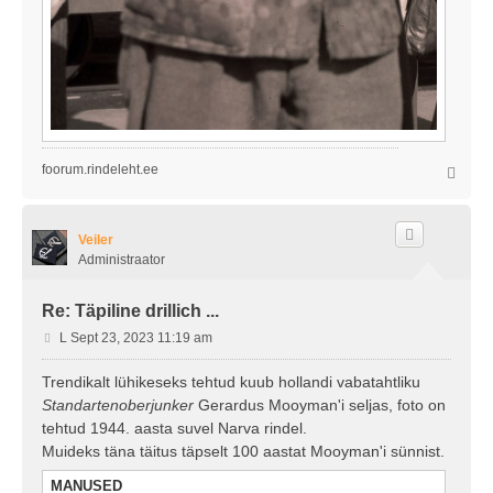
foorum.rindeleht.ee
Ü
l
e
s
Veiler
Administraator
Re: Täpiline drillich ...
P
L Sept 23, 2023 11:19 am
o
s
Trendikalt lühikeseks tehtud kuub hollandi vabatahtliku
t
Standartenoberjunker
Gerardus Mooyman'i seljas, foto on
i
tehtud 1944. aasta suvel Narva rindel.
t
Muideks täna täitus täpselt 100 aastat Mooyman'i sünnist.
u
s
MANUSED