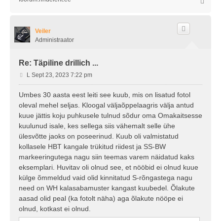
Ü
l
e
s
Veiler
Administraator
Re: Täpiline drillich ...
P
L Sept 23, 2023 7:22 pm
o
s
Umbes 30 aasta eest leiti see kuub, mis on lisatud fotol
t
oleval mehel seljas. Kloogal väljaõppelaagris välja antud
i
kuue jättis koju puhkusele tulnud sõdur oma Omakaitsesse
t
kuulunud isale, kes sellega siis vähemalt selle ühe
u
ülesvõtte jaoks on poseerinud. Kuub oli valmistatud
s
kollasele HBT kangale trükitud riidest ja SS-BW
markeeringutega nagu siin teemas varem näidatud kaks
eksemplari. Huvitav oli olnud see, et nööbid ei olnud kuue
külge õmmeldud vaid olid kinnitatud S-rõngastega nagu
need on WH kalasabamuster kangast kuubedel. Õlakute
aasad olid peal (ka fotolt näha) aga õlakute nööpe ei
olnud, kotkast ei olnud.