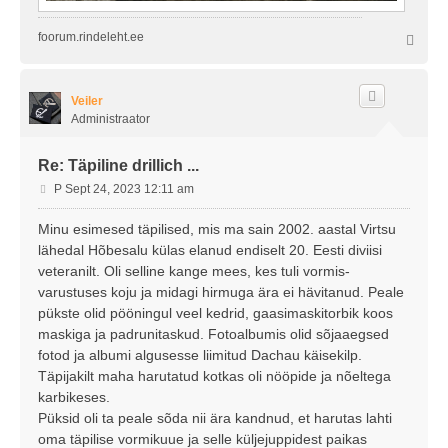
foorum.rindeleht.ee
Ü
l
e
s
Veiler
Administraator
Re: Täpiline drillich ...
P
P Sept 24, 2023 12:11 am
o
s
Minu esimesed täpilised, mis ma sain 2002. aastal Virtsu
t
lähedal Hõbesalu külas elanud endiselt 20. Eesti diviisi
i
veteranilt. Oli selline kange mees, kes tuli vormis-
t
varustuses koju ja midagi hirmuga ära ei hävitanud. Peale
u
pükste olid pööningul veel kedrid, gaasimaskitorbik koos
s
maskiga ja padrunitaskud. Fotoalbumis olid sõjaaegsed
fotod ja albumi algusesse liimitud Dachau käisekilp.
Täpijakilt maha harutatud kotkas oli nööpide ja nõeltega
karbikeses.
Püksid oli ta peale sõda nii ära kandnud, et harutas lahti
oma täpilise vormikuue ja selle küljejuppidest paikas