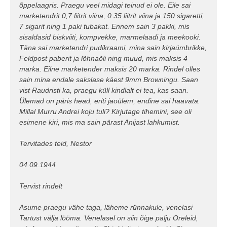
õppelaagris. Praegu veel midagi teinud ei ole. Eile sai
marketendrit 0,7 liitrit viina, 0.35 liitrit viina ja 150 sigaretti,
7 sigarit ning 1 paki tubakat. Ennem sain 3 pakki, mis
sisaldasid biskviiti, kompvekke, marmelaadi ja meekooki.
Täna sai marketendri pudikraami, mina sain kirjaümbrikke,
Feldpost paberit ja lõhnaõli ning muud, mis maksis 4
marka. Eilne marketender maksis 20 marka. Rindel olles
sain mina endale sakslase käest 9mm Browningu. Saan
vist Raudristi ka, praegu küll kindlalt ei tea, kas saan.
Ülemad on päris head, eriti jaoülem, endine sai haavata.
Millal Murru Andrei koju tuli? Kirjutage tihemini, see oli
esimene kiri, mis ma sain pärast Anijast lahkumist.
Tervitades teid, Nestor
04.09.1944
Tervist rindelt
Asume praegu vähe taga, läheme rünnakule, venelasi
Tartust välja lööma. Venelasel on siin õige palju Oreleid,