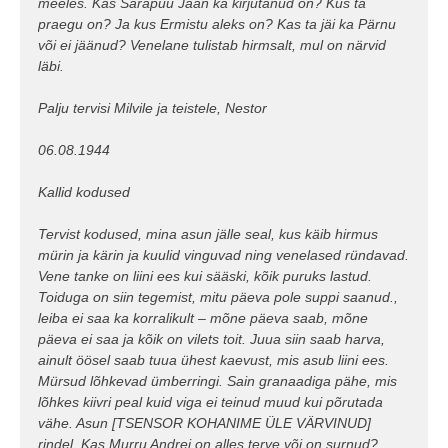
meeles. Kas Sarapuu Jaan ka kirjutanud on? Kus ta
praegu on? Ja kus Ermistu aleks on? Kas ta jäi ka Pärnu
või ei jäänud? Venelane tulistab hirmsalt, mul on närvid
läbi.
Palju tervisi Milvile ja teistele, Nestor
06.08.1944
Kallid kodused
Tervist kodused, mina asun jälle seal, kus käib hirmus
mürin ja kärin ja kuulid vinguvad ning venelased ründavad.
Vene tanke on liini ees kui sääski, kõik puruks lastud.
Toiduga on siin tegemist, mitu päeva pole suppi saanud.,
leiba ei saa ka korralikult – mõne päeva saab, mõne
päeva ei saa ja kõik on vilets toit. Juua siin saab harva,
ainult öösel saab tuua ühest kaevust, mis asub liini ees.
Mürsud lõhkevad ümberringi. Sain granaadiga pähe, mis
lõhkes kiivri peal kuid viga ei teinud muud kui põrutada
vähe. Asun [TSENSOR KOHANIME ÜLE VÄRVINUD]
rindel. Kas Murru Andrei on alles terve või on surnud?