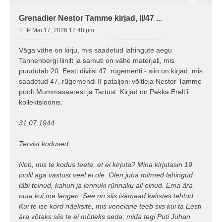
Grenadier Nestor Tamme kirjad, II/47 ...
P
P Mai 17, 2026 12:48 pm
o
s
Väga vähe on kirju, mis saadetud lahingute aegu
t
Tannenbergi liinilt ja samuti on vähe materjali, mis
i
puudutab 20. Eesti diviisi 47. rügementi - siin on kirjad, mis
t
saadetud 47. rügemendi II pataljoni võitleja Nestor Tamme
u
poolt Mummasaarest ja Tartust. Kirjad on Pekka Erelt'i
s
kollektsioonis.
31.07.1944
Tervist kodused
Noh, mis te kodus teete, et ei kirjuta? Mina kirjutasin 19.
juulil aga vastust veel ei ole. Olen juba mitmed lahingud
läbi teinud, kahuri ja lennuki rünnaku all olnud. Ema ära
nuta kui ma langen. See on siis isamaad kaitstes tehtud.
Kui te ise kord näeksite, mis venelane teeb siis kui ta Eesti
ära võtaks siis te ei mõtleks seda, mida tegi Puti Juhan.