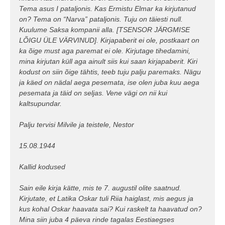
Tema asus I pataljonis. Kas Ermistu Elmar ka kirjutanud
on? Tema on “Narva” pataljonis. Tuju on täiesti null.
Kuulume Saksa kompanii alla. [TSENSOR JÄRGMISE
LÕIGU ÜLE VÄRVINUD]. Kirjapaberit ei ole, postkaart on
ka õige must aga paremat ei ole. Kirjutage tihedamini,
mina kirjutan küll aga ainult siis kui saan kirjapaberit. Kiri
kodust on siin õige tähtis, teeb tuju palju paremaks. Nägu
ja käed on nädal aega pesemata, ise olen juba kuu aega
pesemata ja täid on seljas. Vene vägi on nii kui
kaltsupundar.
Palju tervisi Milvile ja teistele, Nestor
15.08.1944
Kallid kodused
Sain eile kirja kätte, mis te 7. augustil olite saatnud.
Kirjutate, et Latika Oskar tuli Riia haiglast, mis aegus ja
kus kohal Oskar haavata sai? Kui raskelt ta haavatud on?
Mina siin juba 4 päeva rinde tagalas Eestiaegses