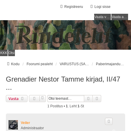
Registreeru
Logi sisse
Vaata vastamata teemasi
Vaata aktiivseid teemasid
KKK
Otsi
Kodu
Foorumi pealeht
VARUSTUS (SAKSA SÕJAVÄGI) / EQUIPMENT (GERMAN ARMY)
Paberimajandus/Documents
Grenadier Nestor Tamme kirjad, II/47
...
Otsi
Täiendatud Otsin
Vasta
1 Postitus •
1
. Leht
1
-st
Veiler
Administraator