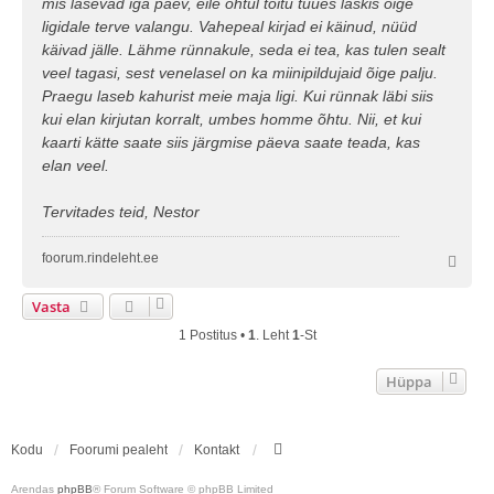
mis lasevad iga päev, eile õhtul toitu tuues laskis õige
ligidale terve valangu. Vahepeal kirjad ei käinud, nüüd
käivad jälle. Lähme rünnakule, seda ei tea, kas tulen sealt
veel tagasi, sest venelasel on ka miinipildujaid õige palju.
Praegu laseb kahurist meie maja ligi. Kui rünnak läbi siis
kui elan kirjutan korralt, umbes homme õhtu. Nii, et kui
kaarti kätte saate siis järgmise päeva saate teada, kas
elan veel.
Tervitades teid, Nestor
foorum.rindeleht.ee
Ü
l
e
Vasta
s
1 Postitus •
1
. Leht
1
-st
Hüppa
Kodu
Foorumi pealeht
Kontakt
Arendas
phpBB
® Forum Software © phpBB Limited