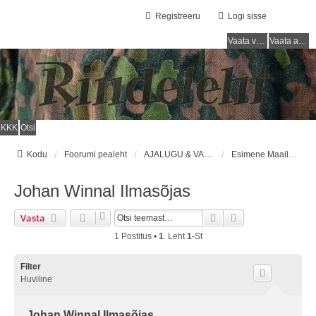
Registreeru
Logi sisse
Vaata vastamata teemasi
Vaata aktiivseid teemasid
KKK
Otsi
Kodu
Foorumi pealeht
AJALUGU & VARUSTUS (1710 - 1918) / HISTORY & EQUIPMENT (1710 - 1918)
Esimene Maailmasõda 1914 - 1918/First World War 1914 - 1918
Johan Winnal Ilmasõjas
Otsi
Täiendatud Otsin
Vasta
1 Postitus •
1
. Leht
1
-st
Filter
Huviline
Johan Winnal Ilmasõjas