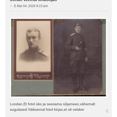
P
E Mai 04, 2026 8:15 pm
o
s
t
i
t
u
s
Loodan,Et fotol üks ja seesama sõjamees,vähemalt
sugulased.Väiksemal fotol kirjas,et oli velsker
Ü
l