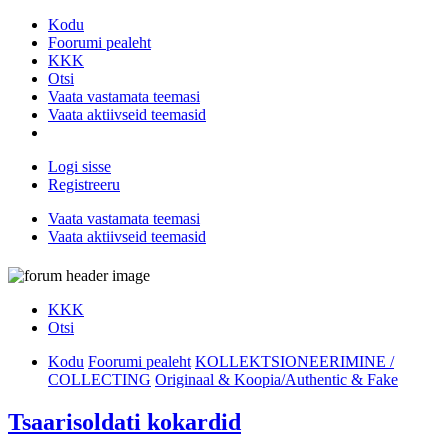
Kodu
Foorumi pealeht
KKK
Otsi
Vaata vastamata teemasi
Vaata aktiivseid teemasid
Logi sisse
Registreeru
Vaata vastamata teemasi
Vaata aktiivseid teemasid
KKK
Otsi
Kodu
Foorumi pealeht
KOLLEKTSIONEERIMINE /
COLLECTING
Originaal & Koopia/Authentic & Fake
Tsaarisoldati kokardid