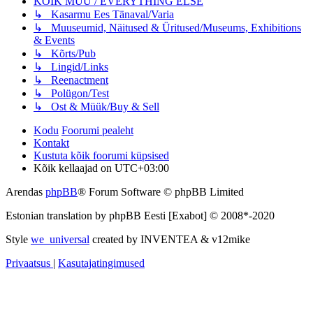
KÕIK MUU / EVERYTHING ELSE
↳ Kasarmu Ees Tänaval/Varia
↳ Muuseumid, Näitused & Üritused/Museums, Exhibitions
& Events
↳ Kõrts/Pub
↳ Lingid/Links
↳ Reenactment
↳ Polügon/Test
↳ Ost & Müük/Buy & Sell
Kodu
Foorumi pealeht
Kontakt
Kustuta kõik foorumi küpsised
Kõik kellaajad on
UTC+03:00
Arendas
phpBB
® Forum Software © phpBB Limited
Estonian translation by phpBB Eesti [Exabot] © 2008*-2020
Style
we_universal
created by INVENTEA & v12mike
Privaatsus
|
Kasutajatingimused