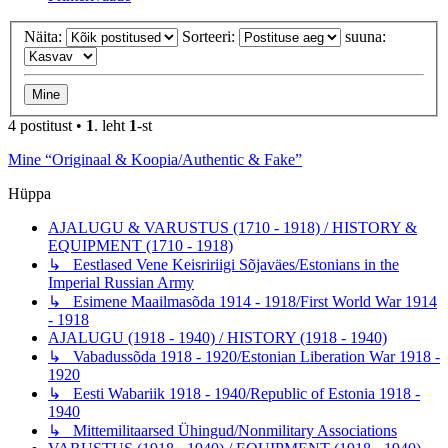
Näita:
Sorteeri:
suuna:
4 postitust •
1
. leht
1
-st
Mine “Originaal & Koopia/Authentic & Fake”
Hüppa
AJALUGU & VARUSTUS (1710 - 1918) / HISTORY &
EQUIPMENT (1710 - 1918)
↳ Eestlased Vene Keisririigi Sõjaväes/Estonians in the
Imperial Russian Army
↳ Esimene Maailmasõda 1914 - 1918/First World War 1914
- 1918
AJALUGU (1918 - 1940) / HISTORY (1918 - 1940)
↳ Vabadussõda 1918 - 1920/Estonian Liberation War 1918 -
1920
↳ Eesti Wabariik 1918 - 1940/Republic of Estonia 1918 -
1940
↳ Mittemilitaarsed Ühingud/Nonmilitary Associations