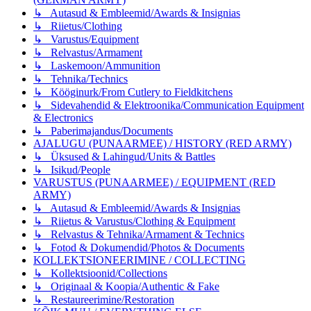
↳ Autasud & Embleemid/Awards & Insignias
↳ Riietus/Clothing
↳ Varustus/Equipment
↳ Relvastus/Armament
↳ Laskemoon/Ammunition
↳ Tehnika/Technics
↳ Kööginurk/From Cutlery to Fieldkitchens
↳ Sidevahendid & Elektroonika/Communication Equipment
& Electronics
↳ Paberimajandus/Documents
AJALUGU (PUNAARMEE) / HISTORY (RED ARMY)
↳ Üksused & Lahingud/Units & Battles
↳ Isikud/People
VARUSTUS (PUNAARMEE) / EQUIPMENT (RED
ARMY)
↳ Autasud & Embleemid/Awards & Insignias
↳ Riietus & Varustus/Clothing & Equipment
↳ Relvastus & Tehnika/Armament & Technics
↳ Fotod & Dokumendid/Photos & Documents
KOLLEKTSIONEERIMINE / COLLECTING
↳ Kollektsioonid/Collections
↳ Originaal & Koopia/Authentic & Fake
↳ Restaureerimine/Restoration