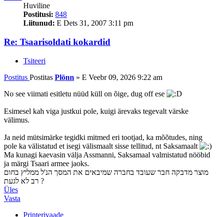
Huviline
Postitusi:
848
Liitunud:
E Dets 31, 2007 3:11 pm
Re: Tsaarisoldati kokardid
Tsiteeri
Postitus
Postitas
Plönn
»
E Veebr 09, 2026 9:22 am
No see viimati esitletu nüüd küll on õige, dug off ese
Esimesel kah viga justkui pole, kuigi ärevaks tegevalt värske
välimus.
Ja neid mütsimärke tegidki mitmed eri tootjad, ka mõõtudes, ning
pole ka välistatud et isegi välismaalt sisse tellitud, nt Saksamaalt
Ma kunagi kaevasin välja Assmanni, Saksamaal valmistatud nööbid
ja märgi Tsaari armee jaoks.
מוצר מדבקה חבר שעובד בחברה שמיבאים את המסך הנ'ל ממליץ בחום
רב לא לגעת ?
Üles
Vasta
Printerivaade