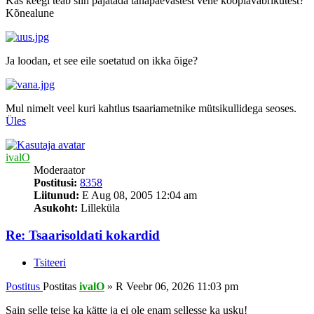
Kas keegi teab siin pajatada tänapäevastest vene koopiavabrikutest?
Kõnealune
Ja loodan, et see eile soetatud on ikka õige?
Mul nimelt veel kuri kahtlus tsaariametnike mütsikullidega seoses.
Üles
ivalO
Moderaator
Postitusi:
8358
Liitunud:
E Aug 08, 2005 12:04 am
Asukoht:
Lilleküla
Re: Tsaarisoldati kokardid
Tsiteeri
Postitus
Postitas
ivalO
»
R Veebr 06, 2026 11:03 pm
Sain selle teise ka kätte ja ei ole enam sellesse ka usku!