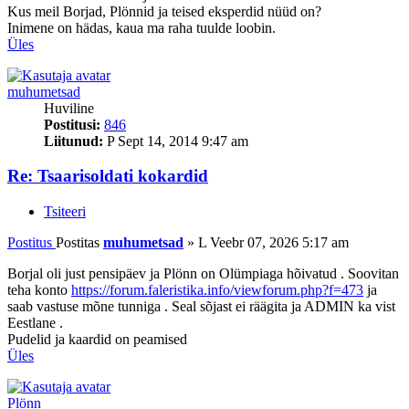
Kus meil Borjad, Plönnid ja teised eksperdid nüüd on?
Inimene on hädas, kaua ma raha tuulde loobin.
Üles
muhumetsad
Huviline
Postitusi:
846
Liitunud:
P Sept 14, 2014 9:47 am
Re: Tsaarisoldati kokardid
Tsiteeri
Postitus
Postitas
muhumetsad
»
L Veebr 07, 2026 5:17 am
Borjal oli just pensipäev ja Plönn on Olümpiaga hõivatud . Soovitan
teha konto
https://forum.faleristika.info/viewforum.php?f=473
ja
saab vastuse mõne tunniga . Seal sõjast ei räägita ja ADMIN ka vist
Eestlane .
Pudelid ja kaardid on peamised
Üles
Plönn