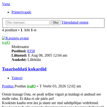
Vasta
Printerivaade
Täiendatud otsing
Otsi
4 postitust •
1
. leht
1
-st
ivalO
Moderaator
Postitusi:
8358
Liitunud:
E Aug 08, 2005 12:04 am
Asukoht:
Lilleküla
Tsaarisoldati kokardid
Tsiteeri
Postitus
Postitas
ivalO
»
T Veebr 03, 2026 12:02 am
Ostsin kunagi Osta. ee pealt sellise viguri ja kuidagi ei andnud see
mulle rahu. Et ikka ei ole päris asi!
Kookisin kaabu eest ära ja siiani see mul sahtlipõhjas vedelenud.