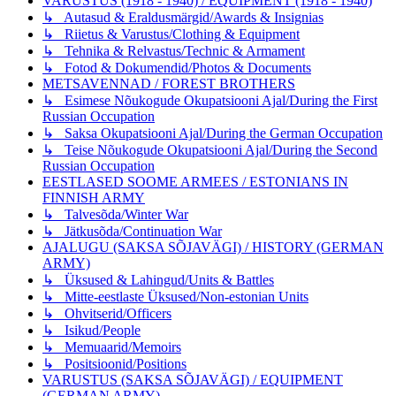
VARUSTUS (1918 - 1940) / EQUIPMENT (1918 - 1940)
↳ Autasud & Eraldusmärgid/Awards & Insignias
↳ Riietus & Varustus/Clothing & Equipment
↳ Tehnika & Relvastus/Technic & Armament
↳ Fotod & Dokumendid/Photos & Documents
METSAVENNAD / FOREST BROTHERS
↳ Esimese Nõukogude Okupatsiooni Ajal/During the First
Russian Occupation
↳ Saksa Okupatsiooni Ajal/During the German Occupation
↳ Teise Nõukogude Okupatsiooni Ajal/During the Second
Russian Occupation
EESTLASED SOOME ARMEES / ESTONIANS IN
FINNISH ARMY
↳ Talvesõda/Winter War
↳ Jätkusõda/Continuation War
AJALUGU (SAKSA SÕJAVÄGI) / HISTORY (GERMAN
ARMY)
↳ Üksused & Lahingud/Units & Battles
↳ Mitte-eestlaste Üksused/Non-estonian Units
↳ Ohvitserid/Officers
↳ Isikud/People
↳ Memuaarid/Memoirs
↳ Positsioonid/Positions
VARUSTUS (SAKSA SÕJAVÄGI) / EQUIPMENT
(GERMAN ARMY)