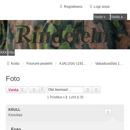
Registreeru
Logi sisse
Vaata vastamata teemasi
Vaata aktiivseid teemasid
KKK
Otsi
Kodu
Foorumi pealeht
AJALUGU (1918 - 1940) / HISTORY (1918 - 1940)
Vabadussõda 1918 - 1920/Estonian Liberation War 1918 - 1920
Foto
Otsi
Täiendatud Otsin
Vasta
1 Postitus •
1
. Leht
1
-st
KRULL
Kasutaja
Foto