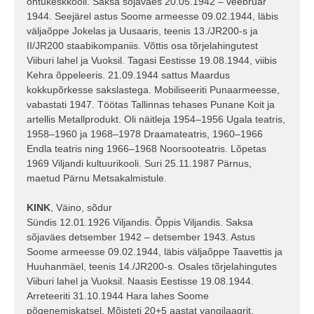
õhtukeskkooli. Saksa sõjaväes 20.05.1942 – veebruar
1944. Seejärel astus Soome armeesse 09.02.1944, läbis
väljaõppe Jokelas ja Uusaaris, teenis 13./JR200-s ja
II/JR200 staabikompaniis. Võttis osa tõrjelahingutest
Viiburi lahel ja Vuoksil. Tagasi Eestisse 19.08.1944, viibis
Kehra õppeleeris. 21.09.1944 sattus Maardus
kokkupõrkesse sakslastega. Mobiliseeriti Punaarmeesse,
vabastati 1947. Töötas Tallinnas tehases Punane Koit ja
artellis Metallprodukt. Oli näitleja 1954–1956 Ugala teatris,
1958–1960 ja 1968–1978 Draamateatris, 1960–1966
Endla teatris ning 1966–1968 Noorsooteatris. Lõpetas
1969 Viljandi kultuurikooli. Suri 25.11.1987 Pärnus,
maetud Pärnu Metsakalmistule.
KINK
, Väino, sõdur
Sündis 12.01.1926 Viljandis. Õppis Viljandis. Saksa
sõjaväes detsember 1942 – detsember 1943. Astus
Soome armeesse 09.02.1944, läbis väljaõppe Taavettis ja
Huuhanmäel, teenis 14./JR200-s. Osales tõrjelahingutes
Viiburi lahel ja Vuoksil. Naasis Eestisse 19.08.1944.
Arreteeriti 31.10.1944 Hara lahes Soome
põgenemiskatsel. Mõisteti 20+5 aastat vangilaagrit.