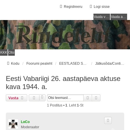
Registreeru
Logi sisse
Vaata vastamata teemasi
Vaata aktiivseid teemasid
KKK
Otsi
Kodu
Foorumi pealeht
EESTLASED SOOME ARMEES / ESTONIANS IN FINNISH ARMY
Jätkusõda/Continuation War
Eesti Vabariigi 26. aastapäeva aktuse
kava 1944. a.
Otsi
Täiendatud Otsin
Vasta
1 Postitus •
1
. Leht
1
-st
LoCo
Moderaator