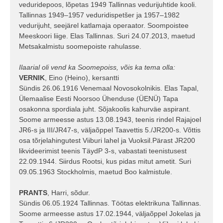
veduridepoos, lõpetas 1949 Tallinnas vedurijuhtide kooli.
Tallinnas 1949–1957 veduridispetšer ja 1957–1982
vedurijuht, seejärel katlamaja operaator. Soompoistee
Meeskoori liige. Elas Tallinnas. Suri 24.07.2013, maetud
Metsakalmistu soomepoiste rahulasse.
Ilaarial oli vend ka Soomepoiss, võis ka tema olla:
VERNIK
, Eino (Heino), kersantti
Sündis 26.06.1916 Venemaal Novosokolnikis. Elas Tapal,
Ülemaalise Eesti Noorsoo Ühenduse (ÜENÜ) Tapa
osakonna spordiala juht. Sõjakoolis kahurväe aspirant.
Soome armeesse astus 13.08.1943, teenis rindel Rajajoel
JR6-s ja III/JR47-s, väljaõppel Taavettis 5./JR200-s. Võttis
osa tõrjelahingutest Viiburi lahel ja Vuoksil.Pärast JR200
likvideerimist teenis TäydP 3-s, vabastati teenistusest
22.09.1944. Siirdus Rootsi, kus pidas mitut ametit. Suri
09.05.1963 Stockholmis, maetud Boo kalmistule.
PRANTS
, Harri, sõdur.
Sündis 06.05.1924 Tallinnas. Töötas elektrikuna Tallinnas.
Soome armeesse astus 17.02.1944, väljaõppel Jokelas ja