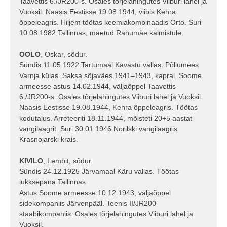
Taavettis 6./JR200-s. Osales tõrjelahingutes Viiburi lahel ja
Vuoksil. Naasis Eestisse 19.08.1944, viibis Kehra
õppeleagris. Hiljem töötas keemiakombinaadis Orto. Suri
10.08.1982 Tallinnas, maetud Rahumäe kalmistule.
OOLO
, Oskar, sõdur.
Sündis 11.05.1922 Tartumaal Kavastu vallas. Põllumees
Varnja külas. Saksa sõjaväes 1941–1943, kapral. Soome
armeesse astus 14.02.1944, väljaõppel Taavettis
6./JR200-s. Osales tõrjelahingutes Viiburi lahel ja Vuoksil.
Naasis Eestisse 19.08.1944, Kehra õppeleagris. Töötas
kodutalus. Arreteeriti 18.11.1944, mõisteti 20+5 aastat
vangilaagrit. Suri 30.01.1946 Norilski vangilaagris
Krasnojarski krais.
KIVILO
, Lembit, sõdur.
Sündis 24.12.1925 Järvamaal Käru vallas. Töötas
lukksepana Tallinnas.
Astus Soome armeesse 10.12.1943, väljaõppel
sidekompaniis Järvenpääl. Teenis II/JR200
staabikompaniis. Osales tõrjelahingutes Viiburi lahel ja
Vuoksil.