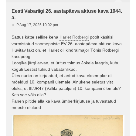
Eesti Vabariigi 26. aastapäeva aktuse kava 1944.
a.
P
P Aug 17, 2025 10:02 pm
o
s
Sattus kätte selline kena
Harlet Rotbergi
poolt käsitisi
t
vormistatud soomepoiste EV 26. aastapäeva aktuse kava.
i
Huvitav fakt on, et Harlet oli kindralmajor Tõnis Rotbergi
t
kasupoeg.
u
Loogika järgi arvan, et üritus toimus Jokela laagris, kuhu
s
koguti Eestist tulnud vabatahlikud.
Üles nurka on kirjutatud, et antud kava eksemplar oli
mõeldud 10. kompanii ülemale. Ainukene seletus vist
oleks, et III/JR47 (Vallila pataljoni) 10. kompanii ülemale?
Kes see võis olla?
Panen piltide alla ka kava ümberkirjutuse ja tuvastatud
meeste elulood.