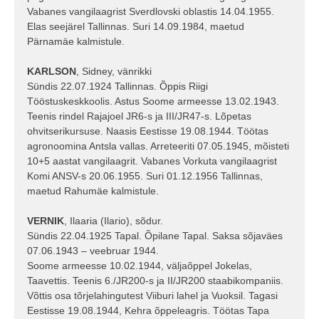
Vabanes vangilaagrist Sverdlovski oblastis 14.04.1955.
Elas seejärel Tallinnas. Suri 14.09.1984, maetud
Pärnamäe kalmistule.
KARLSON
, Sidney, vänrikki
Sündis 22.07.1924 Tallinnas. Õppis Riigi
Tööstuskeskkoolis. Astus Soome armeesse 13.02.1943.
Teenis rindel Rajajoel JR6-s ja III/JR47-s. Lõpetas
ohvitserikursuse. Naasis Eestisse 19.08.1944. Töötas
agronoomina Antsla vallas. Arreteeriti 07.05.1945, mõisteti
10+5 aastat vangilaagrit. Vabanes Vorkuta vangilaagrist
Komi ANSV-s 20.06.1955. Suri 01.12.1956 Tallinnas,
maetud Rahumäe kalmistule.
VERNIK
, Ilaaria (Ilario), sõdur.
Sündis 22.04.1925 Tapal. Õpilane Tapal. Saksa sõjaväes
07.06.1943 – veebruar 1944.
Soome armeesse 10.02.1944, väljaõppel Jokelas,
Taavettis. Teenis 6./JR200-s ja II/JR200 staabikompaniis.
Võttis osa tõrjelahingutest Viiburi lahel ja Vuoksil. Tagasi
Eestisse 19.08.1944, Kehra õppeleagris. Töötas Tapa