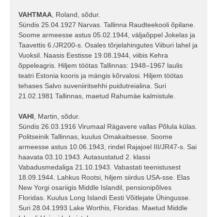
VAHTMAA
, Roland, sõdur.
Sündis 25.04.1927 Narvas. Tallinna Raudteekooli õpilane.
Soome armeesse astus 05.02.1944, väljaõppel Jokelas ja
Taavettis 6./JR200-s. Osales tõrjelahingutes Viiburi lahel ja
Vuoksil. Naasis Eestisse 19.08.1944, viibis Kehra
õppeleagris. Hiljem töötas Tallinnas: 1948–1967 laulis
teatri Estonia kooris ja mängis kõrvalosi. Hiljem töötas
tehases Salvo suveniiritsehhi puidutreialina. Suri
21.02.1981 Tallinnas, maetud Rahumäe kalmistule.
VAHI
, Martin, sõdur.
Sündis 26.03.1916 Virumaal Rägavere vallas Põlula külas.
Politseinik Tallinnas, kuulus Omakaitsesse. Soome
armeesse astus 10.06.1943, rindel Rajajoel III/JR47-s. Sai
haavata 03.10.1943. Autasustatud 2. klassi
Vabadusmedaliga 21.10.1943. Vabastati teenistusest
18.09.1944. Lahkus Rootsi, hiljem siirdus USA-sse. Elas
New Yorgi osariigis Middle Islandil, pensionipõlves
Floridas. Kuulus Long Islandi Eesti Võitlejate Ühingusse.
Suri 28.04.1993 Lake Worthis, Floridas. Maetud Middle