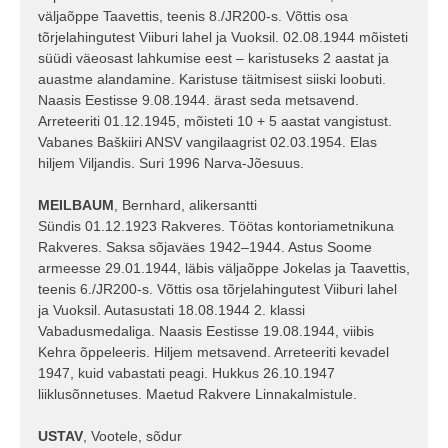
väljaõppe Taavettis, teenis 8./JR200-s. Võttis osa
tõrjelahingutest Viiburi lahel ja Vuoksil. 02.08.1944 mõisteti
süüdi väeosast lahkumise eest – karistuseks 2 aastat ja
auastme alandamine. Karistuse täitmisest siiski loobuti.
Naasis Eestisse 9.08.1944. ärast seda metsavend.
Arreteeriti 01.12.1945, mõisteti 10 + 5 aastat vangistust.
Vabanes Baškiiri ANSV vangilaagrist 02.03.1954. Elas
hiljem Viljandis. Suri 1996 Narva-Jõesuus.
MEILBAUM
, Bernhard, alikersantti
Sündis 01.12.1923 Rakveres. Töötas kontoriametnikuna
Rakveres. Saksa sõjaväes 1942–1944. Astus Soome
armeesse 29.01.1944, läbis väljaõppe Jokelas ja Taavettis,
teenis 6./JR200-s. Võttis osa tõrjelahingutest Viiburi lahel
ja Vuoksil. Autasustati 18.08.1944 2. klassi
Vabadusmedaliga. Naasis Eestisse 19.08.1944, viibis
Kehra õppeleeris. Hiljem metsavend. Arreteeriti kevadel
1947, kuid vabastati peagi. Hukkus 26.10.1947
liiklusõnnetuses. Maetud Rakvere Linnakalmistule.
USTAV
, Vootele, sõdur