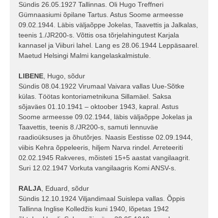
Sündis 26.05.1927 Tallinnas. Oli Hugo Treffneri
Gümnaasiumi õpilane Tartus. Astus Soome armeesse
09.02.1944. Läbis väljaõppe Jokelas, Taavettis ja Jalkalas,
teenis 1./JR200-s. Võttis osa tõrjelahingutest Karjala
kannasel ja Viiburi lahel. Lang es 28.06.1944 Leppäsaarel.
Maetud Helsingi Malmi kangelaskalmistule.
LIBENE
, Hugo, sõdur
Sündis 08.04.1922 Virumaal Vaivara vallas Uue-Sõtke
külas. Töötas kontoriametnikuna Sillamäel. Saksa
sõjaväes 01.10.1941 – oktoober 1943, kapral. Astus
Soome armeesse 09.02.1944, läbis väljaõppe Jokelas ja
Taavettis, teenis 8./JR200-s, samuti lennuväe
raadioüksuses ja õhutõrjes. Naasis Eestisse 02.09.1944,
viibis Kehra õppeleeris, hiljem Narva rindel. Arreteeriti
02.02.1945 Rakveres, mõisteti 15+5 aastat vangilaagrit.
Suri 12.02.1947 Vorkuta vangilaagris Komi ANSV-s.
RALJA
, Eduard, sõdur
Sündis 12.10.1924 Viljandimaal Suislepa vallas. Õppis
Tallinna Inglise Kolledžis kuni 1940, lõpetas 1942