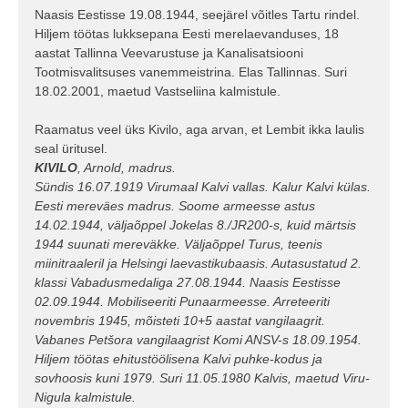
Naasis Eestisse 19.08.1944, seejärel võitles Tartu rindel.
Hiljem töötas lukksepana Eesti merelaevanduses, 18
aastat Tallinna Veevarustuse ja Kanalisatsiooni
Tootmisvalitsuses vanemmeistrina. Elas Tallinnas. Suri
18.02.2001, maetud Vastseliina kalmistule.
Raamatus veel üks Kivilo, aga arvan, et Lembit ikka laulis
seal üritusel.
KIVILO
, Arnold, madrus.
Sündis 16.07.1919 Virumaal Kalvi vallas. Kalur Kalvi külas.
Eesti mereväes madrus. Soome armeesse astus
14.02.1944, väljaõppel Jokelas 8./JR200-s, kuid märtsis
1944 suunati mereväkke. Väljaõppel Turus, teenis
miinitraaleril ja Helsingi laevastikubaasis. Autasustatud 2.
klassi Vabadusmedaliga 27.08.1944. Naasis Eestisse
02.09.1944. Mobiliseeriti Punaarmeesse. Arreteeriti
novembris 1945, mõisteti 10+5 aastat vangilaagrit.
Vabanes Petšora vangilaagrist Komi ANSV-s 18.09.1954.
Hiljem töötas ehitustöölisena Kalvi puhke-kodus ja
sovhoosis kuni 1979. Suri 11.05.1980 Kalvis, maetud Viru-
Nigula kalmistule.