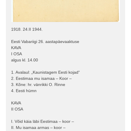
1918. 24.II 1944.
Eesti Vabariigi 26. aastapäevaaktuse
KAVA
I OSA
algus kl. 14.00
1. Avalaul: „Kaunistagem Eesti kojad“
2. Eestimaa mu isamaa – Koor –
3. Kõne: hr. vänrikki O. Rinne
4. Eesti hümn
KAVA
II OSA
I. Võid käia läbi Eestimaa – koor –
II. Mu isamaa armas – koor –