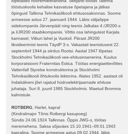
lõpetades nooremleitnandina. Seejärel töötas Tallinna
tööstuskoolis kehalise kasvatuse õpetajana ja jätkas
õpinguid Tallinna Tehnikaülikooli ehitusosakonnas. Soome
armeesse astus 27. jaanuaril 1944. Läbis väljaõppe
sidekompaniis Järvenpääl ning teenis Jalkalas 4./JR200-s
ja I/JR200 staabikompaniis. Võttis osa lahingutest Karjala
kannasel, Viiburi lahel ja Vuoksil. Pärast JR200
likvideerimist teenis TäydP 3-s. Vabastati teenistusest 22.
septembril 1944 ja siirdus Rootsi. Aastal 1947 lõpetas
Stockholmi Tehnikaülikooli vee-ehitusinsenerina. Kuulus
korporatsiooni Fraternitas Estica. Töötas energiaettevõttes
Vattenfall Styrelse konstruktorina ja Stockholmi
Tehnikaülikooli õhtukoolis lektorina. Alates 1952. aastast oli
Indalsälveni jõel rajatud hüdroelektrijaamade ehituse
juhataja. Suri 8. juunil 1985 Stockholmis. Maetud Bromma
kalmistule.
ROTBERG
, Harlet, kapral
(Kindralmajor Tõnis Rotbergi kasupoeg)
Sündis 24.06.1924 Tallinnas. Õppis JWG-s, töötas
meremehena. Saksa sõjaväes 15.10.1941–09.01.1943
kapralina. Soome armeesse astus 09.02.1944, läbis