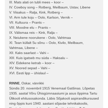
III. Mats alati on tubli mees – koor –
IV. Cowboy song – Rotberg, Meilbaum, Ustav, Libene
V. Viisakus – Ralja, Kink, Rotberg –
VI. Arm tule koju – Oolo, Karlson, Vernik –
VII. Kultuura – Prants –
VIII. Moodne elu – Prants –
IX. Välismaa reis – Kink, Ralja –
X. Neiukene noorukene - Oolo, Vahtmaa
XI. Tean küllalt Su sõnu – Oolo, Kivilo, Meilbaum,
Vahtmaa, Libene –
XII. Kaks saarlast – Vahi –
XIII. Kuis igatseb mu süda – Haksalu –
XIV. Eidekene ketrab – koor –
XV. Noored sepad – Vahi –
XVI. Eesti lipp – ühislaul –
RINNE
, Oskar, vänrikki
Sündis 20. novembril 1915 Venemaal Gatšinas. Lõpetas
1935. aastal Võru Ühisgümnaasiumi ja asus õppima Tartu
Ülikooli ehitusosakonda. Läbis Sõjakooli aspirandikursused
ning õppis kuni 1940. aastani sõjaväe tehnikakoolis,