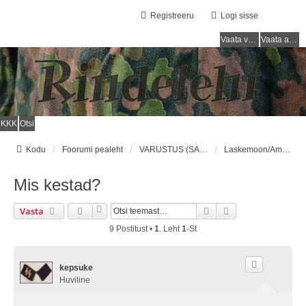
Registreeru
Logi sisse
Vaata vastamata teemasi
Vaata aktiivseid teemasid
KKK
Otsi
Kodu
Foorumi pealeht
VARUSTUS (SAKSA SÕJAVÄGI) / EQUIPMENT (GERMAN ARMY)
Laskemoon/Ammunition
Mis kestad?
Otsi
Täiendatud Otsin
Vasta
9 Postitust •
1
. Leht
1
-st
kepsuke
Huviline