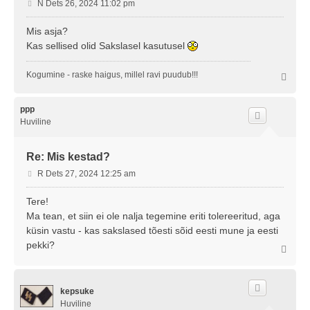
P
N Dets 26, 2024 11:02 pm
o
s
Mis asja?
t
Kas sellised olid Sakslasel kasutusel
i
t
Kogumine - raske haigus, millel ravi puudub!!!
Ü
u
l
s
e
s
ppp
Huviline
Re: Mis kestad?
P
R Dets 27, 2024 12:25 am
o
s
Tere!
t
Ma tean, et siin ei ole nalja tegemine eriti tolereeritud, aga
i
küsin vastu - kas sakslased tõesti sõid eesti mune ja eesti
t
pekki?
u
Ü
l
s
e
s
kepsuke
Huviline