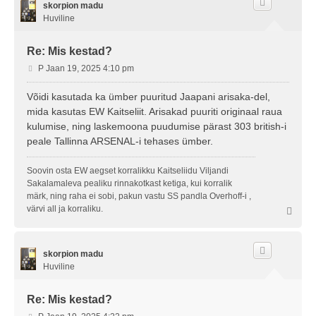
s
skorpion madu
Huviline
Re: Mis kestad?
P
P Jaan 19, 2025 4:10 pm
o
s
Võidi kasutada ka ümber puuritud Jaapani arisaka-del,
t
mida kasutas EW Kaitseliit. Arisakad puuriti originaal raua
i
kulumise, ning laskemoona puudumise pärast 303 british-i
t
peale Tallinna ARSENAL-i tehases ümber.
u
s
Soovin osta EW aegset korralikku Kaitseliidu Viljandi
Sakalamaleva pealiku rinnakotkast ketiga, kui korralik
märk, ning raha ei sobi, pakun vastu SS pandla Overhoff-i ,
värvi all ja korraliku.
Ü
l
e
s
skorpion madu
Huviline
Re: Mis kestad?
P