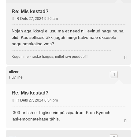
Re: Mis kestad?
P
R Dets 27, 2024 9:26 am
o
s
Nojah aga ikkagi ei usu ma et need nii levinud nagu muna
t
olid. Kas selliseid äkki jagati mingi halvemale üksusele
i
nagu omakaitse vms?
t
u
Kogumine - raske haigus, millel ravi puudub!!!
s
Ü
l
e
s
oliver
Huviline
Re: Mis kestad?
P
R Dets 27, 2024 6:54 pm
o
s
.303 british e. Inglise vintpüssipadrun. K on Kynoch
t
laskemoonatehase tähis.
Ü
i
l
t
e
u
s