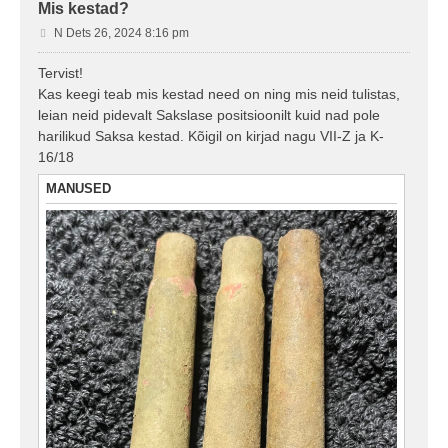
Mis kestad?
P
N Dets 26, 2024 8:16 pm
o
s
Tervist!
t
Kas keegi teab mis kestad need on ning mis neid tulistas,
i
leian neid pidevalt Sakslase positsioonilt kuid nad pole
t
harilikud Saksa kestad. Kõigil on kirjad nagu VII-Z ja K-
u
16/18
s
MANUSED