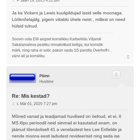
P Jaan 19, 2025 4:22 pm
o
s
Ja ka Vickers ja Lewis kuulipildujad lasid selle moonaga.
t
Lööknõelajälg, pigem viitabki ühele neist , millest on need
i
hülsid tulnud.
t
u
Soovin osta EW aegset korralikku Kaitseliidu Viljandi
s
Sakalamaleva pealiku rinnakotkast ketiga, kui korralik
märk, ning raha ei sobi, pakun vastu SS pandla Overhoff-i ,
värvi all ja korraliku.
Ü
l
e
s
Plönn
Huviline
Re: Mis kestad?
P
L Mär 01, 2025 7:27 pm
o
s
Mõned vanad ja teadjamad huvilised on öelnud, et ei, II
t
MS lõpu perioodil neid siinmail ei kasutatud enam, on
i
jäänud tõenäoliselt 41 a venelastest kes Lee Enfielde ja
t
nende moona eesti ladudest revideerisid ning seda ise
u