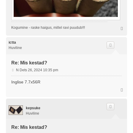
Kogumine - raske haigus, millel ravi puudub!!!
Ü
l
e
s
ictta
Huviline
Re: Mis kestad?
P
N Dets 26, 2024 10:35 pm
o
s
Inglise 7.7x56R
t
Ü
i
l
t
e
u
s
s
kepsuke
Huviline
Re: Mis kestad?