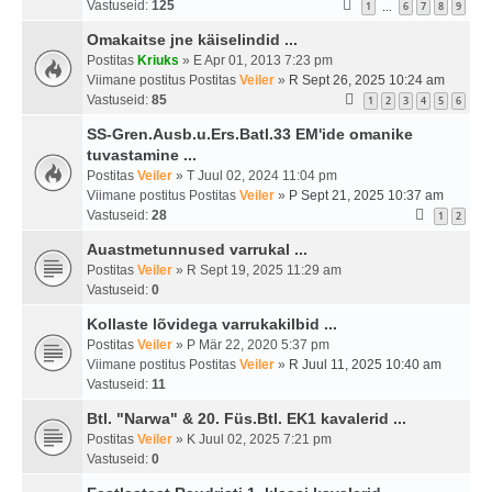
Vastuseid:
125
1
6
7
8
9
…
Omakaitse jne käiselindid ...
Postitas
Kriuks
» E Apr 01, 2013 7:23 pm
Viimane postitus Postitas
Veiler
»
R Sept 26, 2025 10:24 am
Vastuseid:
85
1
2
3
4
5
6
SS-Gren.Ausb.u.Ers.Batl.33 EM'ide omanike
tuvastamine ...
Postitas
Veiler
» T Juul 02, 2024 11:04 pm
Viimane postitus Postitas
Veiler
»
P Sept 21, 2025 10:37 am
Vastuseid:
28
1
2
Auastmetunnused varrukal ...
Postitas
Veiler
» R Sept 19, 2025 11:29 am
Vastuseid:
0
Kollaste lõvidega varrukakilbid ...
Postitas
Veiler
» P Mär 22, 2020 5:37 pm
Viimane postitus Postitas
Veiler
»
R Juul 11, 2025 10:40 am
Vastuseid:
11
Btl. "Narwa" & 20. Füs.Btl. EK1 kavalerid ...
Postitas
Veiler
» K Juul 02, 2025 7:21 pm
Vastuseid:
0