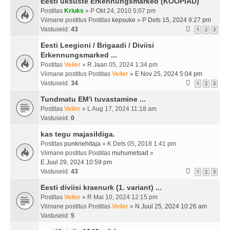
Eesti üksuste Erkennungsmarked (KOOPIAD)
Postitas
Kriuks
» P Okt 24, 2010 5:07 pm
Viimane postitus Postitas
kepsuke
»
P Dets 15, 2024 9:27 pm
Vastuseid:
43
1
2
3
Eesti Leegioni / Brigaadi / Diviisi
Erkennungsmarked ...
Postitas
Veiler
» R Jaan 05, 2024 1:34 pm
Viimane postitus Postitas
Veiler
»
E Nov 25, 2024 5:04 pm
Vastuseid:
34
1
2
3
Tundmatu EM'i tuvastamine ...
Postitas
Veiler
» L Aug 17, 2024 11:18 am
Vastuseid:
0
kas tegu majasildiga.
Postitas
punkriehitaja
» K Dets 05, 2018 1:41 pm
Viimane postitus Postitas
muhumetsad
»
E Juul 29, 2024 10:59 pm
Vastuseid:
43
1
2
3
Eesti diviisi kraenurk (1. variant) ...
Postitas
Veiler
» R Mai 10, 2024 12:15 pm
Viimane postitus Postitas
Veiler
»
N Juul 25, 2024 10:26 am
Vastuseid:
5