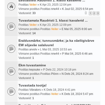
Eestlastest Raudristi 1. klassi kavalerid ...
Postitas
Veiler
» K Apr 23, 2025 12:04 pm
Viimane postitus Postitas
nrw44
»
K Juul 02, 2025 6:54 pm
Vastuseid:
33
1
2
3
Tuvastamata Raudristi 1. klassi kavalerid ...
Postitas
Veiler
» K Apr 23, 2025 12:09 pm
Viimane postitus Postitas
Veiler
»
E Mai 05, 2025 8:00 am
Vastuseid:
14
Eraldusmärke; tunnusmärke; ja ka väeliigivärve
EW sõjavãe salaluurel
Postitas
arvolv
» L Mai 03, 2025 10:53 am
Viimane postitus Postitas
nrw44
»
P Mai 04, 2025 6:46 am
Vastuseid:
1
Ekm tuvastamine
Postitas
kepsuke
» P Dets 22, 2024 10:18 pm
Viimane postitus Postitas
Plönn
»
N Dets 26, 2024 8:24 am
Vastuseid:
1
Tuvastada tootja!
Postitas
Vibrators
» K Dets 18, 2024 4:41 pm
Viimane postitus Postitas
Veiler
»
K Dets 18, 2024 5:47 pm
Vastuseid:
1