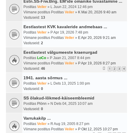
Estn.SS-Frw.Brig. EM'ide omanike tuvastamine ...
Postitas
Veiler
» L Juun 22, 2024 12:46 pm
Viimane postitus Postitas
Veiler
»
K Mai 20, 2026 9:40 am
Vastuseid:
13
Eestlastest KVK kavaleride andmebaas ...
Postitas
Veiler
» P Apr 19, 2026 7:48 pm
Viimane postitus Postitas
Veiler
»
E Apr 20, 2026 9:21 am
Vastuseid:
2
Eestlastest välgumeeste kraenurgad
Postitas
LoCo
» P Jaan 21, 2007 8:44 pm
Viimane postitus Postitas
Veiler
»
P Apr 19, 2026 8:27 pm
Vastuseid:
46
1
2
3
4
1941. aasta sõrmus ...
Postitas
Veiler
» L Dets 13, 2025 1:00 pm
Vastuseid:
0
SS õlakud-lõkmed-käiseembleemid
Postitas
Plönn
» N Dets 04, 2025 10:07 am
Vastuseid:
0
Varrukakilp ...
Postitas
Veiler
» R Aug 19, 2005 8:27 pm
Viimane postitus Postitas
Veiler
»
P Okt 12, 2025 10:27 pm