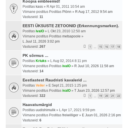
Koopia embleemid!
Postitas
kass
» R Apr 01, 2011 10:54 am
Viimane postitus Postitas
Plönn
»
R Aug 17, 2012 9:54 am
Vastuseid:
11
EESTI ÜKSUSTE ZETOONID (Erkennungsmarken).
Postitas
ivalO
» L Okt 23, 2010 12:50 am
Viimane postitus Postitas
metsapoole
»
L Juul 11, 2026 3:02 pm
Vastuseid:
267
1
15
16
17
18
…
PK sõrmus ...
Postitas
Kriuks
» L Aug 02, 2014 8:11 pm
Viimane postitus Postitas
ivalO
»
R Juul 10, 2026 11:58 am
Vastuseid:
14
Eestlastest Raudristi kavalerid ...
Postitas
Veiler
» E Sept 21, 2015 1:25 pm
Viimane postitus Postitas
ivalO
»
T Juun 23, 2026 12:57 pm
Vastuseid:
322
1
19
20
21
22
…
Haavatumärgid
Postitas
uudishimulik
» L Apr 17, 2021 9:59 pm
Viimane postitus Postitas
freiwilliger
»
E Juun 01, 2026 2:16 pm
Vastuseid:
6