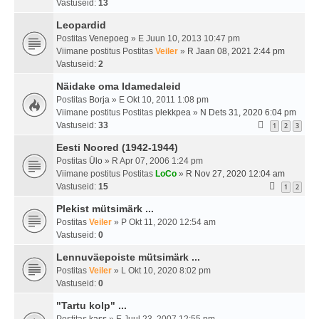
Vastuseid:
13
Leopardid
Postitas
Venepoeg
» E Juun 10, 2013 10:47 pm
Viimane postitus Postitas
Veiler
»
R Jaan 08, 2021 2:44 pm
Vastuseid:
2
Näidake oma Idamedaleid
Postitas
Borja
» E Okt 10, 2011 1:08 pm
Viimane postitus Postitas
plekkpea
»
N Dets 31, 2020 6:04 pm
Vastuseid:
33
1
2
3
Eesti Noored (1942-1944)
Postitas
Ülo
» R Apr 07, 2006 1:24 pm
Viimane postitus Postitas
LoCo
»
R Nov 27, 2020 12:04 am
Vastuseid:
15
1
2
Plekist mütsimärk ...
Postitas
Veiler
» P Okt 11, 2020 12:54 am
Vastuseid:
0
Lennuväepoiste mütsimärk ...
Postitas
Veiler
» L Okt 10, 2020 8:02 pm
Vastuseid:
0
"Tartu kolp" ...