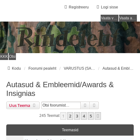
Registreeru
Logi sisse
Vaata vastamata teemasi
Vaata aktiivseid teemasid
KKK
Otsi
Kodu
Foorumi pealeht
VARUSTUS (SAKSA SÕJAVÄGI) / EQUIPMENT (GERMAN ARMY)
Autasud & Embleemid/Awards & Insignias
Autasud & Embleemid/Awards &
Insignias
Otsi
Täiendatud Otsing
Uus Teema
1
2
3
4
5
Järgmine
245 Teemat
Teemasid