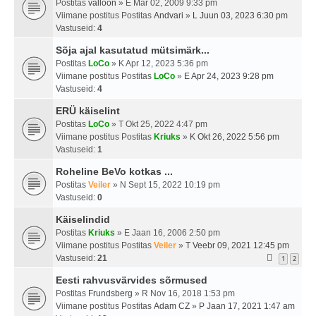
Postitas
valloon
» E Mär 02, 2009 9:33 pm
Viimane postitus Postitas
Andvari
»
L Juun 03, 2023 6:30 pm
Vastuseid:
4
Sõja ajal kasutatud mütsimärk...
Postitas
LoCo
» K Apr 12, 2023 5:36 pm
Viimane postitus Postitas
LoCo
»
E Apr 24, 2023 9:28 pm
Vastuseid:
4
ERÜ käiselint
Postitas
LoCo
» T Okt 25, 2022 4:47 pm
Viimane postitus Postitas
Kriuks
»
K Okt 26, 2022 5:56 pm
Vastuseid:
1
Roheline BeVo kotkas ...
Postitas
Veiler
» N Sept 15, 2022 10:19 pm
Vastuseid:
0
Käiselindid
Postitas
Kriuks
» E Jaan 16, 2006 2:50 pm
Viimane postitus Postitas
Veiler
»
T Veebr 09, 2021 12:45 pm
Vastuseid:
21
1
2
Eesti rahvusvärvides sõrmused
Postitas
Frundsberg
» R Nov 16, 2018 1:53 pm
Viimane postitus Postitas
Adam CZ
»
P Jaan 17, 2021 1:47 am