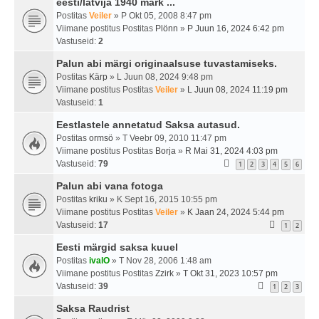
eesti/latvija 1940 märk ...
Postitas
Veiler
» P Okt 05, 2008 8:47 pm
Viimane postitus Postitas
Plönn
»
P Juun 16, 2024 6:42 pm
Vastuseid:
2
Palun abi märgi originaalsuse tuvastamiseks.
Postitas
Kärp
» L Juun 08, 2024 9:48 pm
Viimane postitus Postitas
Veiler
»
L Juun 08, 2024 11:19 pm
Vastuseid:
1
Eestlastele annetatud Saksa autasud.
Postitas
ormsö
» T Veebr 09, 2010 11:47 pm
Viimane postitus Postitas
Borja
»
R Mai 31, 2024 4:03 pm
Vastuseid:
79
1
2
3
4
5
6
Palun abi vana fotoga
Postitas
kriku
» K Sept 16, 2015 10:55 pm
Viimane postitus Postitas
Veiler
»
K Jaan 24, 2024 5:44 pm
Vastuseid:
17
1
2
Eesti märgid saksa kuuel
Postitas
ivalO
» T Nov 28, 2006 1:48 am
Viimane postitus Postitas
Zzirk
»
T Okt 31, 2023 10:57 pm
Vastuseid:
39
1
2
3
Saksa Raudrist