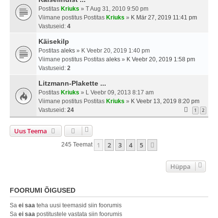
Postitas
Kriuks
» T Aug 31, 2010 9:50 pm
Viimane postitus Postitas
Kriuks
»
K Mär 27, 2019 11:41 pm
Vastuseid:
4
Käisekilp
Postitas
aleks
» K Veebr 20, 2019 1:40 pm
Viimane postitus Postitas
aleks
»
K Veebr 20, 2019 1:58 pm
Vastuseid:
2
Litzmann-Plakette ...
Postitas
Kriuks
» L Veebr 09, 2013 8:17 am
Viimane postitus Postitas
Kriuks
»
K Veebr 13, 2019 8:20 pm
Vastuseid:
24
1
2
Uus Teema
1
2
3
4
5
Järgmine
245 Teemat
Hüppa
FOORUMI ÕIGUSED
Sa
ei saa
teha uusi teemasid siin foorumis
Sa
ei saa
postitustele vastata siin foorumis