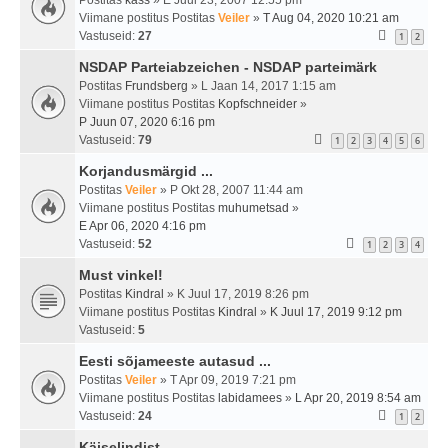
Postitas
kass
» E Juul 23, 2007 12:55 pm
Viimane postitus Postitas
Veiler
»
T Aug 04, 2020 10:21 am
Vastuseid:
27
1
2
NSDAP Parteiabzeichen - NSDAP parteimärk
Postitas
Frundsberg
» L Jaan 14, 2017 1:15 am
Viimane postitus Postitas
Kopfschneider
»
P Juun 07, 2020 6:16 pm
Vastuseid:
79
1
2
3
4
5
6
Korjandusmärgid ...
Postitas
Veiler
» P Okt 28, 2007 11:44 am
Viimane postitus Postitas
muhumetsad
»
E Apr 06, 2020 4:16 pm
Vastuseid:
52
1
2
3
4
Must vinkel!
Postitas
Kindral
» K Juul 17, 2019 8:26 pm
Viimane postitus Postitas
Kindral
»
K Juul 17, 2019 9:12 pm
Vastuseid:
5
Eesti sõjameeste autasud ...
Postitas
Veiler
» T Apr 09, 2019 7:21 pm
Viimane postitus Postitas
labidamees
»
L Apr 20, 2019 8:54 am
Vastuseid:
24
1
2
Käiselindist ...