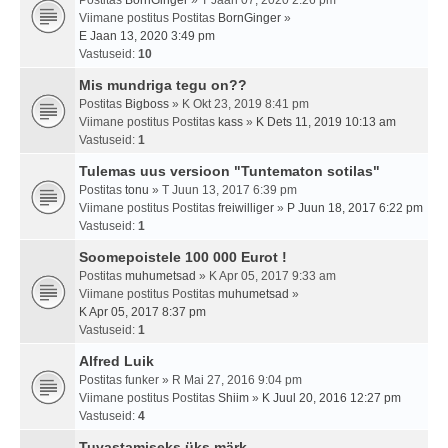
Postitas
BornGinger
» T Jaan 07, 2020 2:26 pm
Viimane postitus Postitas
BornGinger
»
E Jaan 13, 2020 3:49 pm
Vastuseid:
10
Mis mundriga tegu on??
Postitas
Bigboss
» K Okt 23, 2019 8:41 pm
Viimane postitus Postitas
kass
»
K Dets 11, 2019 10:13 am
Vastuseid:
1
Tulemas uus versioon "Tuntematon sotilas"
Postitas
tonu
» T Juun 13, 2017 6:39 pm
Viimane postitus Postitas
freiwilliger
»
P Juun 18, 2017 6:22 pm
Vastuseid:
1
Soomepoistele 100 000 Eurot !
Postitas
muhumetsad
» K Apr 05, 2017 9:33 am
Viimane postitus Postitas
muhumetsad
»
K Apr 05, 2017 8:37 pm
Vastuseid:
1
Alfred Luik
Postitas
funker
» R Mai 27, 2016 9:04 pm
Viimane postitus Postitas
Shiim
»
K Juul 20, 2016 12:27 pm
Vastuseid:
4
Tuvastamiseks üks märk ...