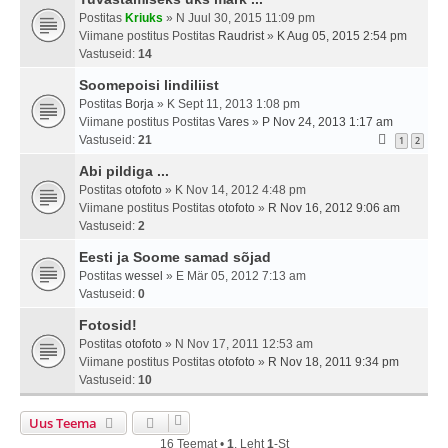
Postitas
Kriuks
» N Juul 30, 2015 11:09 pm
Viimane postitus Postitas
Raudrist
»
K Aug 05, 2015 2:54 pm
Vastuseid:
14
Soomepoisi lindiliist
Postitas
Borja
» K Sept 11, 2013 1:08 pm
Viimane postitus Postitas
Vares
»
P Nov 24, 2013 1:17 am
Vastuseid:
21
1
2
Abi pildiga ...
Postitas
otofoto
» K Nov 14, 2012 4:48 pm
Viimane postitus Postitas
otofoto
»
R Nov 16, 2012 9:06 am
Vastuseid:
2
Eesti ja Soome samad sõjad
Postitas
wessel
» E Mär 05, 2012 7:13 am
Vastuseid:
0
Fotosid!
Postitas
otofoto
» N Nov 17, 2011 12:53 am
Viimane postitus Postitas
otofoto
»
R Nov 18, 2011 9:34 pm
Vastuseid:
10
Uus Teema
16 Teemat •
1
. Leht
1
-st