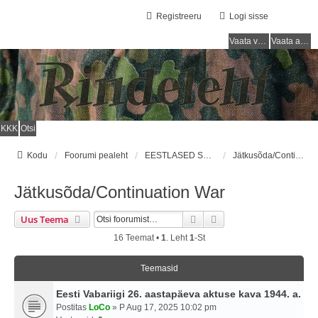
Registreeru
Logi sisse
Vaata vastamata teemasi
Vaata aktiivseid teemasid
KKK
Otsi
Kodu
Foorumi pealeht
EESTLASED SOOME ARMEES / ESTONIANS IN FINNISH ARMY
Jätkusõda/Continuation War
Jätkusõda/Continuation War
Otsi
Täiendatud Otsing
Uus Teema
16 Teemat •
1
. Leht
1
-st
Teemasid
Eesti Vabariigi 26. aastapäeva aktuse kava 1944. a.
Postitas
LoCo
» P Aug 17, 2025 10:02 pm