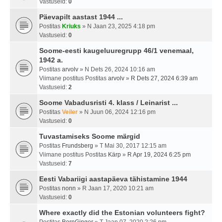
Vastuseid:
0
Päevapilt aastast 1944 ...
Postitas
Kriuks
» N Jaan 23, 2025 4:18 pm
Vastuseid:
0
Soome-eesti kaugeluuregrupp 46/1 venemaal,
1942 a.
Postitas
arvolv
» N Dets 26, 2024 10:16 am
Viimane postitus Postitas
arvolv
»
R Dets 27, 2024 6:39 am
Vastuseid:
2
Soome Vabadusristi 4. klass / Leinarist ...
Postitas
Veiler
» N Juun 06, 2024 12:16 pm
Vastuseid:
0
Tuvastamiseks Soome märgid
Postitas
Frundsberg
» T Mai 30, 2017 12:15 am
Viimane postitus Postitas
Kärp
»
R Apr 19, 2024 6:25 pm
Vastuseid:
7
Eesti Vabariigi aastapäeva tähistamine 1944
Postitas
nonn
» R Jaan 17, 2020 10:21 am
Vastuseid:
0
Where exactly did the Estonian volunteers fight?