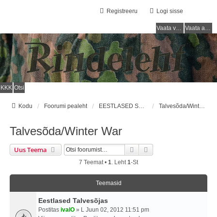
Registreeru
Logi sisse
Vaata vastamata teemasi
Vaata aktiivseid teemasid
KKK
Otsi
Kodu
Foorumi pealeht
EESTLASED SOOME ARMEES / ESTONIANS IN FINNISH ARMY
Talvesõda/Winter War
Talvesõda/Winter War
Otsi
Täiendatud Otsing
Uus Teema
7 Teemat •
1
. Leht
1
-st
Teemasid
Eestlased Talvesõjas
Postitas
ivalO
» L Juun 02, 2012 11:51 pm