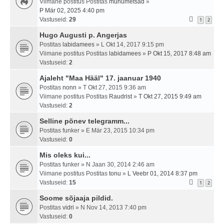
Viimane postitus Postitas
muhumetsad
»
P Mär 02, 2025 4:40 pm
Vastuseid:
29
1
2
Hugo Augusti p. Angerjas
Postitas
labidamees
» L Okt 14, 2017 9:15 pm
Viimane postitus Postitas
labidamees
»
P Okt 15, 2017 8:48 am
Vastuseid:
2
Ajaleht "Maa Hääl" 17. jaanuar 1940
Postitas
nonn
» T Okt 27, 2015 9:36 am
Viimane postitus Postitas
Raudrist
»
T Okt 27, 2015 9:49 am
Vastuseid:
2
Selline põnev telegramm...
Postitas
funker
» E Mär 23, 2015 10:34 pm
Vastuseid:
0
Mis oleks kui...
Postitas
funker
» N Jaan 30, 2014 2:46 am
Viimane postitus Postitas
tonu
»
L Veebr 01, 2014 8:37 pm
Vastuseid:
15
1
2
Soome sõjaaja pildid.
Postitas
vidri
» N Nov 14, 2013 7:40 pm
Vastuseid:
0