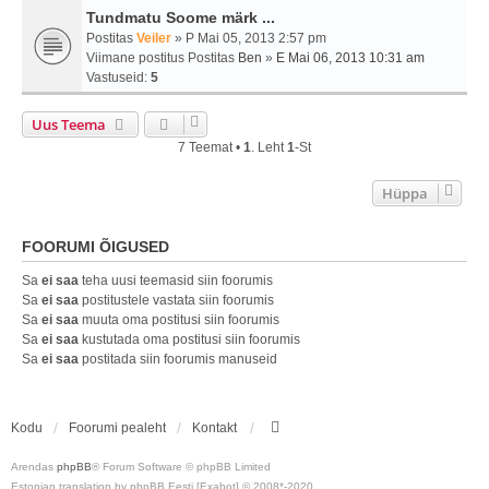
Tundmatu Soome märk ...
Postitas
Veiler
» P Mai 05, 2013 2:57 pm
Viimane postitus Postitas
Ben
»
E Mai 06, 2013 10:31 am
Vastuseid:
5
Uus Teema
7 Teemat •
1
. Leht
1
-st
Hüppa
FOORUMI ÕIGUSED
Sa
ei saa
teha uusi teemasid siin foorumis
Sa
ei saa
postitustele vastata siin foorumis
Sa
ei saa
muuta oma postitusi siin foorumis
Sa
ei saa
kustutada oma postitusi siin foorumis
Sa
ei saa
postitada siin foorumis manuseid
Kodu
Foorumi pealeht
Kontakt
Arendas
phpBB
® Forum Software © phpBB Limited
Estonian translation by phpBB Eesti [Exabot] © 2008*-2020