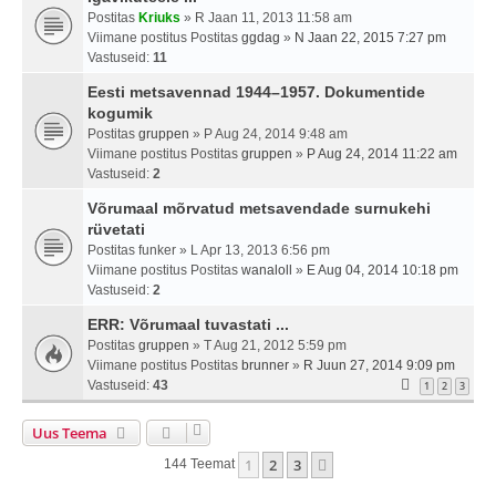
Postitas
Kriuks
» R Jaan 11, 2013 11:58 am
Viimane postitus Postitas
ggdag
»
N Jaan 22, 2015 7:27 pm
Vastuseid:
11
Eesti metsavennad 1944–1957. Dokumentide
kogumik
Postitas
gruppen
» P Aug 24, 2014 9:48 am
Viimane postitus Postitas
gruppen
»
P Aug 24, 2014 11:22 am
Vastuseid:
2
Võrumaal mõrvatud metsavendade surnukehi
rüvetati
Postitas
funker
» L Apr 13, 2013 6:56 pm
Viimane postitus Postitas
wanaloll
»
E Aug 04, 2014 10:18 pm
Vastuseid:
2
ERR: Võrumaal tuvastati ...
Postitas
gruppen
» T Aug 21, 2012 5:59 pm
Viimane postitus Postitas
brunner
»
R Juun 27, 2014 9:09 pm
Vastuseid:
43
1
2
3
Uus Teema
1
2
3
Järgmine
144 Teemat