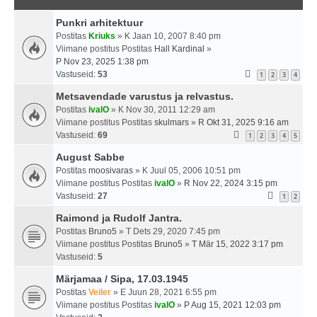
Punkri arhitektuur
Postitas
Kriuks
» K Jaan 10, 2007 8:40 pm
Viimane postitus Postitas
Hall Kardinal
»
P Nov 23, 2025 1:38 pm
Vastuseid:
53
1
2
3
4
Metsavendade varustus ja relvastus.
Postitas
ivalO
» K Nov 30, 2011 12:29 am
Viimane postitus Postitas
skulmars
»
R Okt 31, 2025 9:16 am
Vastuseid:
69
1
2
3
4
5
August Sabbe
Postitas
moosivaras
» K Juul 05, 2006 10:51 pm
Viimane postitus Postitas
ivalO
»
R Nov 22, 2024 3:15 pm
Vastuseid:
27
1
2
Raimond ja Rudolf Jantra.
Postitas
Bruno5
» T Dets 29, 2020 7:45 pm
Viimane postitus Postitas
Bruno5
»
T Mär 15, 2022 3:17 pm
Vastuseid:
5
Märjamaa / Sipa, 17.03.1945
Postitas
Veiler
» E Juun 28, 2021 6:55 pm
Viimane postitus Postitas
ivalO
»
P Aug 15, 2021 12:03 pm