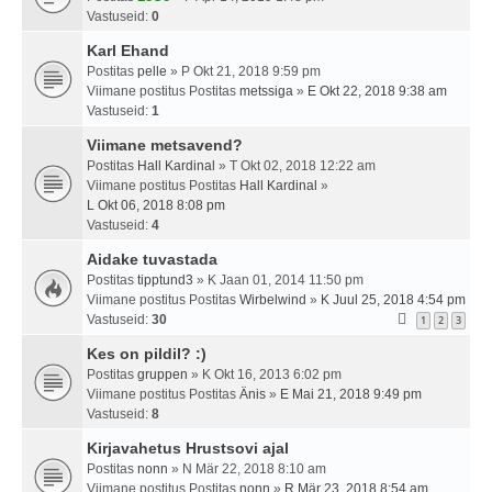
Vastuseid:
0
Karl Ehand
Postitas
pelle
» P Okt 21, 2018 9:59 pm
Viimane postitus Postitas
metssiga
»
E Okt 22, 2018 9:38 am
Vastuseid:
1
Viimane metsavend?
Postitas
Hall Kardinal
» T Okt 02, 2018 12:22 am
Viimane postitus Postitas
Hall Kardinal
»
L Okt 06, 2018 8:08 pm
Vastuseid:
4
Aidake tuvastada
Postitas
tipptund3
» K Jaan 01, 2014 11:50 pm
Viimane postitus Postitas
Wirbelwind
»
K Juul 25, 2018 4:54 pm
Vastuseid:
30
1
2
3
Kes on pildil? :)
Postitas
gruppen
» K Okt 16, 2013 6:02 pm
Viimane postitus Postitas
Änis
»
E Mai 21, 2018 9:49 pm
Vastuseid:
8
Kirjavahetus Hrustsovi ajal
Postitas
nonn
» N Mär 22, 2018 8:10 am
Viimane postitus Postitas
nonn
»
R Mär 23, 2018 8:54 am