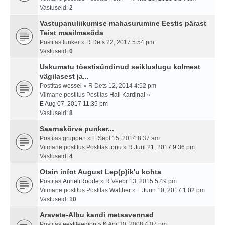
Vastuseid:
2
Vastupanuliikumise mahasurumine Eestis pärast
Teist maailmasõda
Postitas
funker
» R Dets 22, 2017 5:54 pm
Vastuseid:
0
Uskumatu tõestisündinud seikluslugu kolmest
vägilasest ja...
Postitas
wessel
» R Dets 12, 2014 4:52 pm
Viimane postitus Postitas
Hall Kardinal
»
E Aug 07, 2017 11:35 pm
Vastuseid:
8
Saarnakõrve punker...
Postitas
gruppen
» E Sept 15, 2014 8:37 am
Viimane postitus Postitas
tonu
»
R Juul 21, 2017 9:36 pm
Vastuseid:
4
Otsin infot August Lep(p)ik'u kohta
Postitas
AnneliRoode
» R Veebr 13, 2015 5:49 pm
Viimane postitus Postitas
Walther
»
L Juun 10, 2017 1:02 pm
Vastuseid:
10
Aravete-Albu kandi metsavennad
Postitas
eestileegion
» K Apr 30, 2008 4:07 pm