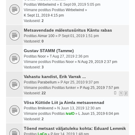
Postitas
Wirbelwind
» E Sept 09, 2019 5:05 pm
Viimane postitus Postitas
Wirbelwind
»
K Sept 11, 2019 4:15 pm
Vastuseid:
2
Metsavendade mälestusüritus Käntu rabas
Postitas
Aimar 100
» P Sept 01, 2019 1:51 pm
Vastuseid:
0
Gustav STAMM (Tamme)
Postitas
Noor
» T Aug 27, 2019 2:36 pm
Viimane postitus Postitas
Noor
»
N Aug 29, 2019 2:37 pm
Vastuseid:
3
Vahastu kandist, Erik Varrak ...
Postitas
Parabellum
» P Apr 25, 2010 9:37 pm
Viimane postitus Postitas
funker
»
P Aug 25, 2019 7:57 pm
Vastuseid:
22
1
2
Võsa Küttide Liit ja Aimla metsavennad
Postitas
Ilmikvend
» N Juun 13, 2019 12:30 am
Viimane postitus Postitas
ivalO
»
L Juun 15, 2019 6:04 pm
Vastuseid:
2
Tõend metsast väljatuleku kohta: Eduard Lemmik
Postitas
LoCo
» P Apr 14, 2019 1:48 pm