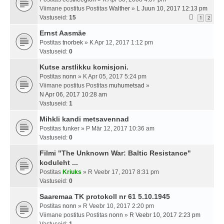
Viimane postitus Postitas
Walther
»
L Juun 10, 2017 12:13 pm
Vastuseid:
15
1
2
Ernst Aasmäe
Postitas
tnorbek
» K Apr 12, 2017 1:12 pm
Vastuseid:
0
Kutse arstlikku komisjoni.
Postitas
nonn
» K Apr 05, 2017 5:24 pm
Viimane postitus Postitas
muhumetsad
»
N Apr 06, 2017 10:28 am
Vastuseid:
1
Mihkli kandi metsavennad
Postitas
funker
» P Mär 12, 2017 10:36 am
Vastuseid:
0
Filmi "The Unknown War: Baltic Resistance"
koduleht ...
Postitas
Kriuks
» R Veebr 17, 2017 8:31 pm
Vastuseid:
0
Saaremaa TK protokoll nr 61 5.10.1945
Postitas
nonn
» R Veebr 10, 2017 2:20 pm
Viimane postitus Postitas
nonn
»
R Veebr 10, 2017 2:23 pm