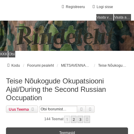
Registreeru
Logi sisse
Vaata vastamata teemasi
Vaata aktiivseid teemasid
KKK
Otsi
Kodu
Foorumi pealeht
METSAVENNAD / FOREST BROTHERS
Teise Nõukogude Okupatsiooni Ajal/During the Second Russian Occupation
Teise Nõukogude Okupatsiooni
Ajal/During the Second Russian
Occupation
Otsi
Täiendatud Otsing
Uus Teema
1
2
3
Järgmine
144 Teemat
Teemasid