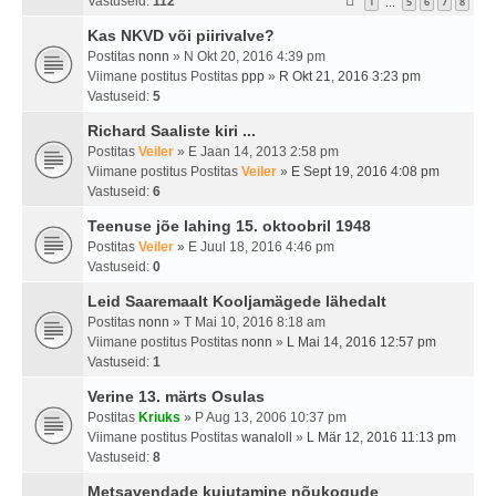
Vastuseid:
112
1
5
6
7
8
…
Kas NKVD või piirivalve?
Postitas
nonn
» N Okt 20, 2016 4:39 pm
Viimane postitus Postitas
ppp
»
R Okt 21, 2016 3:23 pm
Vastuseid:
5
Richard Saaliste kiri ...
Postitas
Veiler
» E Jaan 14, 2013 2:58 pm
Viimane postitus Postitas
Veiler
»
E Sept 19, 2016 4:08 pm
Vastuseid:
6
Teenuse jõe lahing 15. oktoobril 1948
Postitas
Veiler
» E Juul 18, 2016 4:46 pm
Vastuseid:
0
Leid Saaremaalt Kooljamägede lähedalt
Postitas
nonn
» T Mai 10, 2016 8:18 am
Viimane postitus Postitas
nonn
»
L Mai 14, 2016 12:57 pm
Vastuseid:
1
Verine 13. märts Osulas
Postitas
Kriuks
» P Aug 13, 2006 10:37 pm
Viimane postitus Postitas
wanaloll
»
L Mär 12, 2016 11:13 pm
Vastuseid:
8
Metsavendade kujutamine nõukogude