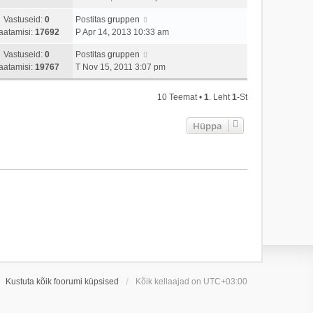
Vastuseid:
0
Postitas
gruppen
aatamisi:
17692
P Apr 14, 2013 10:33 am
Vastuseid:
0
Postitas
gruppen
aatamisi:
19767
T Nov 15, 2011 3:07 pm
10 Teemat •
1
. Leht
1
-st
Hüppa
Kustuta kõik foorumi küpsised
Kõik kellaajad on
UTC+03:00