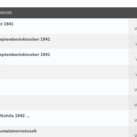
datud Otsing
EMASID
kt 1941
V
 september/oktoober 1941
 september/oktoober 1941
.
V
V
ohila 1942 ...
V
jumalateenistuselt
V