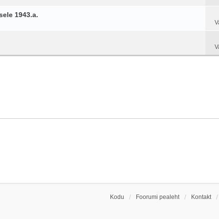
ele 1943.a.
V
V
Kodu
Foorumi pealeht
Kontakt