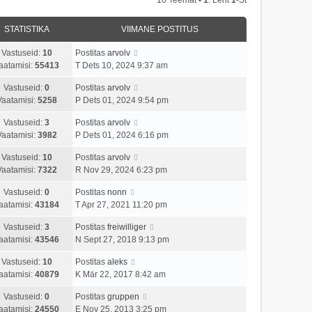
STATISTIKA
VIIMANE POSTITUS
Vastuseid:
10
Postitas
arvolv
aatamisi:
55413
T Dets 10, 2024 9:37 am
Vastuseid:
0
Postitas
arvolv
Vaatamisi:
5258
P Dets 01, 2024 9:54 pm
Vastuseid:
3
Postitas
arvolv
Vaatamisi:
3982
P Dets 01, 2024 6:16 pm
Vastuseid:
10
Postitas
arvolv
Vaatamisi:
7322
R Nov 29, 2024 6:23 pm
Vastuseid:
0
Postitas
nonn
aatamisi:
43184
T Apr 27, 2021 11:20 pm
Vastuseid:
3
Postitas
freiwilliger
aatamisi:
43546
N Sept 27, 2018 9:13 pm
Vastuseid:
10
Postitas
aleks
aatamisi:
40879
K Mär 22, 2017 8:42 am
Vastuseid:
0
Postitas
gruppen
aatamisi:
24550
E Nov 25, 2013 3:25 pm