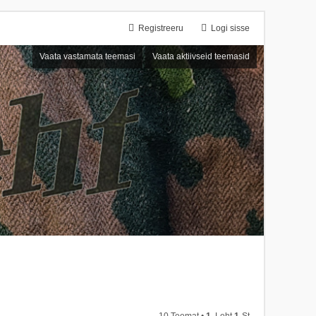
Registreeru
Logi sisse
Vaata vastamata teemasi
Vaata aktiivseid teemasid
10 Teemat •
1
. Leht
1
-st