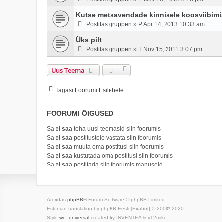
Kutse metsavendade kinnisele koosviibimis
Postitas
gruppen
»
P Apr 14, 2013 10:33 am
Üks pilt
Postitas
gruppen
»
T Nov 15, 2011 3:07 pm
Uus Teema
Tagasi Foorumi Esilehele
FOORUMI ÕIGUSED
Sa
ei saa
teha uusi teemasid siin foorumis
Sa
ei saa
postitustele vastata siin foorumis
Sa
ei saa
muuta oma postitusi siin foorumis
Sa
ei saa
kustutada oma postitusi siin foorumis
Sa
ei saa
postitada siin foorumis manuseid
Arendas
phpBB
® Forum Software © phpBB Limited
Estonian translation by phpBB Eesti [Exabot] © 2008*-2020
Style
we_universal
created by INVENTEA & v12mike