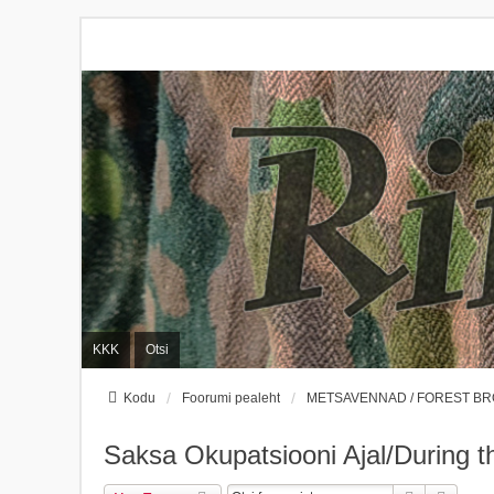
KKK
Otsi
Kodu
Foorumi pealeht
METSAVENNAD / FOREST B
Saksa Okupatsiooni Ajal/During 