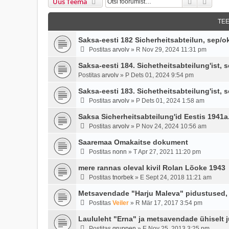
Otsi
Täien
Uus Teema
TE
Saksa-eesti 182 Sicherheitsabteilun, sep/o
Postitas
arvolv
»
R Nov 29, 2024 11:31 pm
Saksa-eesti 184. Sichetheitsabteilung'ist,
Postitas
arvolv
»
P Dets 01, 2024 9:54 pm
Saksa-eesti 183. Sichetheitsabteilung'ist,
Postitas
arvolv
»
P Dets 01, 2024 1:58 am
Saksa Sicherheitsabteilung'id Eestis 1941a
Postitas
arvolv
»
P Nov 24, 2024 10:56 am
Saaremaa Omakaitse dokument
Postitas
nonn
»
T Apr 27, 2021 11:20 pm
mere rannas oleval kivil Rolan Lõoke 1943
Postitas
tnorbek
»
E Sept 24, 2018 11:21 am
Metsavendade "Harju Maleva" pidustused, K
Postitas
Veiler
»
R Mär 17, 2017 3:54 pm
Laululeht "Erna" ja metsavendade ühiselt 
Postitas
gruppen
»
E Nov 25, 2013 3:25 pm