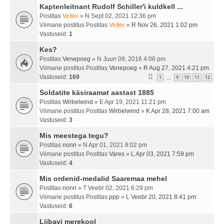
Kaptenleitnant Rudolf Schiller'i kuldkell ...
Postitas
Veiler
» N Sept 02, 2021 12:36 pm
Viimane postitus Postitas
Veiler
»
R Nov 26, 2021 1:02 pm
Vastuseid:
1
Kes?
Postitas
Venepoeg
» N Juun 09, 2016 4:06 pm
Viimane postitus Postitas
Venepoeg
»
R Aug 27, 2021 4:21 pm
Vastuseid:
169
1
9
10
11
12
…
Soldatite käsiraamat aastast 1885
Postitas
Wirbelwind
» E Apr 19, 2021 11:21 pm
Viimane postitus Postitas
Wirbelwind
»
K Apr 28, 2021 7:00 am
Vastuseid:
3
Mis meestega tegu?
Postitas
nonn
» N Apr 01, 2021 8:02 pm
Viimane postitus Postitas
Vares
»
L Apr 03, 2021 7:59 pm
Vastuseid:
4
Mis ordenid-medalid Saaremaa mehel
Postitas
nonn
» T Veebr 02, 2021 6:29 pm
Viimane postitus Postitas
ppp
»
L Veebr 20, 2021 8:41 pm
Vastuseid:
6
Liibavi merekool