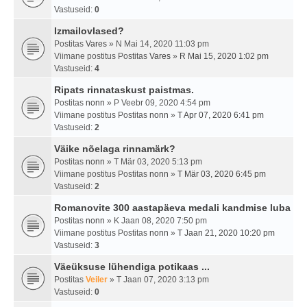
Vastuseid:
0
Izmailovlased?
Postitas
Vares
» N Mai 14, 2020 11:03 pm
Viimane postitus Postitas
Vares
»
R Mai 15, 2020 1:02 pm
Vastuseid:
4
Ripats rinnataskust paistmas.
Postitas
nonn
» P Veebr 09, 2020 4:54 pm
Viimane postitus Postitas
nonn
»
T Apr 07, 2020 6:41 pm
Vastuseid:
2
Väike nõelaga rinnamärk?
Postitas
nonn
» T Mär 03, 2020 5:13 pm
Viimane postitus Postitas
nonn
»
T Mär 03, 2020 6:45 pm
Vastuseid:
2
Romanovite 300 aastapäeva medali kandmise luba
Postitas
nonn
» K Jaan 08, 2020 7:50 pm
Viimane postitus Postitas
nonn
»
T Jaan 21, 2020 10:20 pm
Vastuseid:
3
Väeüksuse lühendiga potikaas ...
Postitas
Veiler
» T Jaan 07, 2020 3:13 pm
Vastuseid:
0