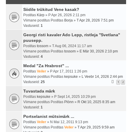
Siidile trükitud Vene kasak?
Postitas
Kärp
» P Apr 26, 2026 2:11 pm
Viimane postitus Postitas
Borja
»
T Apr 28, 2026 7:51 pm
Vastuseid:
1
Georgi risti kavaler Ado Lepp, ristleja ''Svetlana''
puusepp.
Postitas
tossom
» T Aug 06, 2024 11:17 am
Viimane postitus Postitas
tossom
»
E Mär 30, 2026 2:10 pm
Vastuseid:
4
Medal "Za Hrabrost" ...
Postitas
Veiler
» P Apr 17, 2011 1:26 pm
Viimane postitus Postitas
kepsuke
»
L Veebr 14, 2026 2:44 pm
Vastuseid:
25
1
2
Tuvastada märk
Postitas
kepsuke
» P Sept 14, 2025 10:29 pm
Viimane postitus Postitas
Plönn
»
R Okt 10, 2025 8:35 am
Vastuseid:
1
Portselanist mütsimärk ...
Postitas
Veiler
» N Mai 12, 2011 9:13 pm
Viimane postitus Postitas
Veiler
»
T Apr 29, 2025 9:59 am