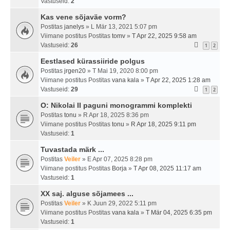
Vastuseid:
2
Kas vene sõjaväe vorm?
Postitas
janelys
» L Mär 13, 2021 5:07 pm
Viimane postitus Postitas
tomv
»
T Apr 22, 2025 9:58 am
Vastuseid:
26
1
2
Eestlased kürassiiride polgus
Postitas
jrgen20
» T Mai 19, 2020 8:00 pm
Viimane postitus Postitas
vana kala
»
T Apr 22, 2025 1:28 am
Vastuseid:
29
1
2
O: Nikolai II paguni monogrammi komplekti
Postitas
tonu
» R Apr 18, 2025 8:36 pm
Viimane postitus Postitas
tonu
»
R Apr 18, 2025 9:11 pm
Vastuseid:
1
Tuvastada märk ...
Postitas
Veiler
» E Apr 07, 2025 8:28 pm
Viimane postitus Postitas
Borja
»
T Apr 08, 2025 11:17 am
Vastuseid:
1
XX saj. alguse sõjamees ...
Postitas
Veiler
» K Juun 29, 2022 5:11 pm
Viimane postitus Postitas
vana kala
»
T Mär 04, 2025 6:35 pm
Vastuseid:
1