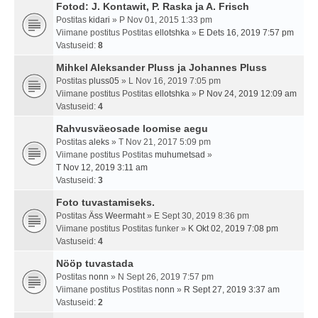
Fotod: J. Kontawit, P. Raska ja A. Frisch
Postitas
kidari
» P Nov 01, 2015 1:33 pm
Viimane postitus Postitas
ellotshka
»
E Dets 16, 2019 7:57 pm
Vastuseid:
8
Mihkel Aleksander Pluss ja Johannes Pluss
Postitas
pluss05
» L Nov 16, 2019 7:05 pm
Viimane postitus Postitas
ellotshka
»
P Nov 24, 2019 12:09 am
Vastuseid:
4
Rahvusväeosade loomise aegu
Postitas
aleks
» T Nov 21, 2017 5:09 pm
Viimane postitus Postitas
muhumetsad
»
T Nov 12, 2019 3:11 am
Vastuseid:
3
Foto tuvastamiseks.
Postitas
Äss Weermaht
» E Sept 30, 2019 8:36 pm
Viimane postitus Postitas
funker
»
K Okt 02, 2019 7:08 pm
Vastuseid:
4
Nööp tuvastada
Postitas
nonn
» N Sept 26, 2019 7:57 pm
Viimane postitus Postitas
nonn
»
R Sept 27, 2019 3:37 am
Vastuseid:
2