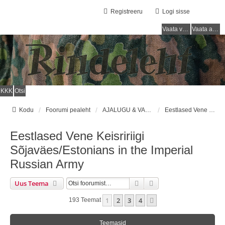
Registreeru
Logi sisse
Vaata vastamata teemasi
Vaata aktiivseid teemasid
KKK
Otsi
Kodu
Foorumi pealeht
AJALUGU & VARUSTUS (1710 - 1918) / HISTORY & EQUIPMENT (1710 - 1918)
Eestlased Vene Keisririigi Sõjaväes/Estonians in the Imperial Russian Army
Eestlased Vene Keisririigi
Sõjaväes/Estonians in the Imperial
Russian Army
Otsi
Täiendatud Otsing
Uus Teema
1
2
3
4
Järgmine
193 Teemat
Teemasid