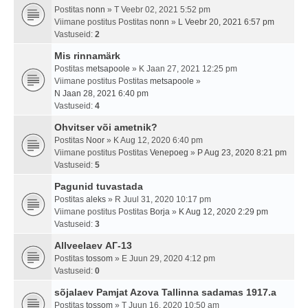
Postitas
nonn
» T Veebr 02, 2021 5:52 pm
Viimane postitus Postitas
nonn
»
L Veebr 20, 2021 6:57 pm
Vastuseid:
2
Mis rinnamärk
Postitas
metsapoole
» K Jaan 27, 2021 12:25 pm
Viimane postitus Postitas
metsapoole
»
N Jaan 28, 2021 6:40 pm
Vastuseid:
4
Ohvitser või ametnik?
Postitas
Noor
» K Aug 12, 2020 6:40 pm
Viimane postitus Postitas
Venepoeg
»
P Aug 23, 2020 8:21 pm
Vastuseid:
5
Pagunid tuvastada
Postitas
aleks
» R Juul 31, 2020 10:17 pm
Viimane postitus Postitas
Borja
»
K Aug 12, 2020 2:29 pm
Vastuseid:
3
Allveelaev АГ-13
Postitas
tossom
» E Juun 29, 2020 4:12 pm
Vastuseid:
0
sõjalaev Pamjat Azova Tallinna sadamas 1917.a
Postitas
tossom
» T Juun 16, 2020 10:50 am