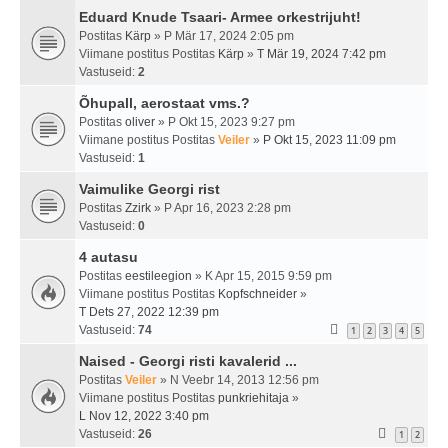
Eduard Knude Tsaari- Armee orkestrijuht!
Postitas
Kärp
» P Mär 17, 2024 2:05 pm
Viimane postitus Postitas
Kärp
»
T Mär 19, 2024 7:42 pm
Vastuseid:
2
Õhupall, aerostaat vms.?
Postitas
oliver
» P Okt 15, 2023 9:27 pm
Viimane postitus Postitas
Veiler
»
P Okt 15, 2023 11:09 pm
Vastuseid:
1
Vaimulike Georgi rist
Postitas
Zzirk
» P Apr 16, 2023 2:28 pm
Vastuseid:
0
4 autasu
Postitas
eestileegion
» K Apr 15, 2015 9:59 pm
Viimane postitus Postitas
Kopfschneider
»
T Dets 27, 2022 12:39 pm
Vastuseid:
74
1
2
3
4
5
Naised - Georgi risti kavalerid ...
Postitas
Veiler
» N Veebr 14, 2013 12:56 pm
Viimane postitus Postitas
punkriehitaja
»
L Nov 12, 2022 3:40 pm
Vastuseid:
26
1
2