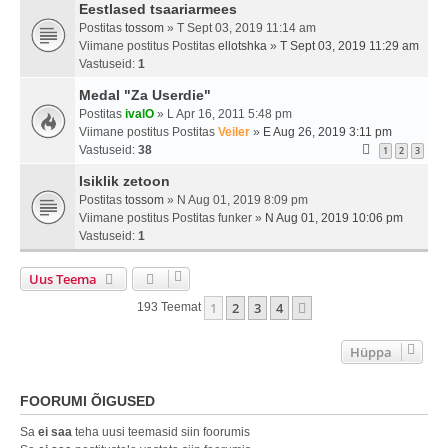
Eestlased tsaariarmees
Postitas
tossom
» T Sept 03, 2019 11:14 am
Viimane postitus Postitas
ellotshka
»
T Sept 03, 2019 11:29 am
Vastuseid:
1
Medal "Za Userdie"
Postitas
ivalO
» L Apr 16, 2011 5:48 pm
Viimane postitus Postitas
Veiler
»
E Aug 26, 2019 3:11 pm
Vastuseid:
38
1
2
3
Isiklik zetoon
Postitas
tossom
» N Aug 01, 2019 8:09 pm
Viimane postitus Postitas
funker
»
N Aug 01, 2019 10:06 pm
Vastuseid:
1
Uus Teema
1
2
3
4
Järgmine
193 Teemat
Hüppa
FOORUMI ÕIGUSED
Sa
ei saa
teha uusi teemasid siin foorumis