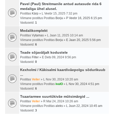
Pavel (Paul) Streitmanile antud autasude rida 6
medaliga ühel alusel.
Postitas
Kärp
» L Veebr 15, 2025 7:32 pm
Viimane postitus Postitas
Borja
»
P Veebr 16, 2025 6:15 pm
Vastuseid:
1
Medalikomplekt
Postitas
Vytamas
» L Jaan 11, 2025 10:14 am
Viimane postitus Postitas
Borja
»
E Jaan 20, 2025 5:56 pm
Vastuseid:
6
Teade sõjaväljalt kodustele
Postitas
Filter
» E Dets 09, 2024 9:56 pm
Vastuseid:
0
Kexholmi / Käkisalmi kaardiväepolgu sõdurikuub
...
Postitas
Veiler
» L Nov 30, 2024 10:20 am
Viimane postitus Postitas
ivalO
»
L Nov 30, 2024 4:51 pm
Vastuseid:
6
Tsaariarmee suurtükiväe mütsimärgid ...
Postitas
Veiler
» R Mai 24, 2024 10:26 am
Viimane postitus Postitas
aleks
»
L Juun 22, 2024 10:45 am
Vastuseid:
3