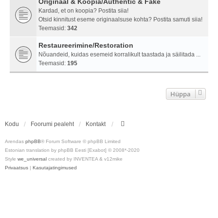
Originaal & Koopia/Authentic & Fake
Kardad, et on koopia? Postita siia!
Otsid kinnitust eseme originaalsuse kohta? Postita samuti siia!
Teemasid:
342
Restaureerimine/Restoration
Nõuandeid, kuidas esemeid korralikult taastada ja säilitada ...
Teemasid:
195
Hüppa
Kodu
Foorumi pealeht
Kontakt
Arendas
phpBB
® Forum Software © phpBB Limited
Estonian translation by phpBB Eesti [Exabot] © 2008*-2020
Style
we_universal
created by INVENTEA & v12mike
Privaatsus
|
Kasutajatingimused