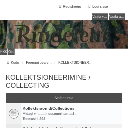
Registreeru
Logi sisse
Vaata vastamata teemasi
Vaata aktiivseid teemasid
KKK
Otsi
Kodu
Foorumi pealeht
KOLLEKTSIONEERIMINE / COLLECTING
KOLLEKTSIONEERIMINE /
COLLECTING
Alafoorumid
Kollektsioonid/Collections
Midagi virtuaalmuuseumi sarnast ...
Teemasid:
293