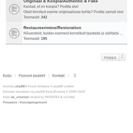
Originaal & Koopia/Authentic & Fake
Kardad, et on koopia? Postita siia!
Otsid kinnitust eseme originaalsuse kohta? Postita samuti siia!
Teemasid:
342
Restaureerimine/Restoration
Nõuandeid, kuidas esemeid korralikult taastada ja säilitada ...
Teemasid:
195
Hüppa
Kodu
Foorumi pealeht
Kontakt
Arendas
phpBB
® Forum Software © phpBB Limited
Estonian translation by phpBB Eesti [Exabot] © 2008*-2020
Style
we_universal
created by INVENTEA & v12mike
Privaatsus
|
Kasutajatingimused