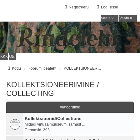
Registreeru
Logi sisse
Vaata vastamata teemasi
Vaata aktiivseid teemasid
KKK
Otsi
Kodu
Foorumi pealeht
KOLLEKTSIONEERIMINE / COLLECTING
KOLLEKTSIONEERIMINE /
COLLECTING
Alafoorumid
Kollektsioonid/Collections
Midagi virtuaalmuuseumi sarnast ...
Teemasid:
293