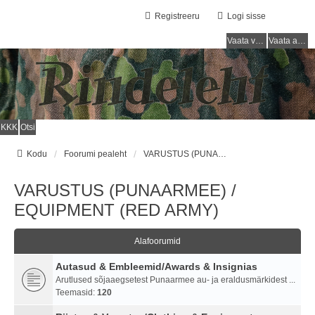
Registreeru
Logi sisse
Vaata vastamata teemasi
Vaata aktiivseid teemasid
KKK
Otsi
Kodu
Foorumi pealeht
VARUSTUS (PUNAARMEE) / EQUIPMENT (RED ARMY)
VARUSTUS (PUNAARMEE) /
EQUIPMENT (RED ARMY)
Alafoorumid
Autasud & Embleemid/Awards & Insignias
Arutlused sõjaaegsetest Punaarmee au- ja eraldusmärkidest ...
Teemasid:
120