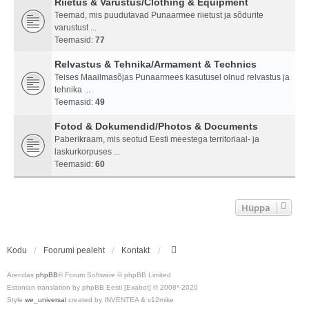
Riietus & Varustus/Clothing & Equipment
Teemad, mis puudutavad Punaarmee riietust ja sõdurite
varustust ...
Teemasid:
77
Relvastus & Tehnika/Armament & Technics
Teises Maailmasõjas Punaarmees kasutusel olnud relvastus ja
tehnika ...
Teemasid:
49
Fotod & Dokumendid/Photos & Documents
Paberikraam, mis seotud Eesti meestega territoriaal- ja
laskurkorpuses ...
Teemasid:
60
Hüppa
Kodu
Foorumi pealeht
Kontakt
Arendas
phpBB
® Forum Software © phpBB Limited
Estonian translation by phpBB Eesti [Exabot] © 2008*-2020
Style
we_universal
created by INVENTEA & v12mike