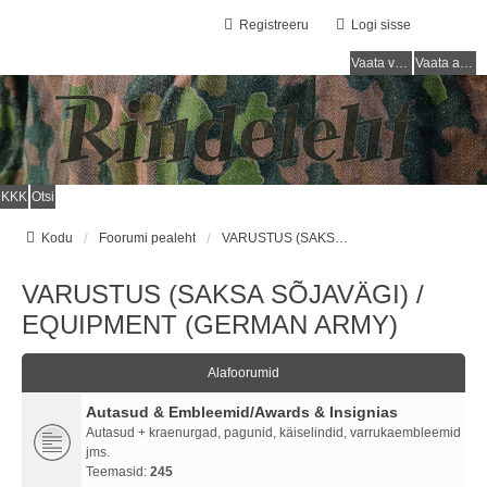
Registreeru
Logi sisse
Vaata vastamata teemasi
Vaata aktiivseid teemasid
KKK
Otsi
Kodu
Foorumi pealeht
VARUSTUS (SAKSA SÕJAVÄGI) / EQUIPMENT (GERMAN ARMY)
VARUSTUS (SAKSA SÕJAVÄGI) /
EQUIPMENT (GERMAN ARMY)
Alafoorumid
Autasud & Embleemid/Awards & Insignias
Autasud + kraenurgad, pagunid, käiselindid, varrukaembleemid
jms.
Teemasid:
245