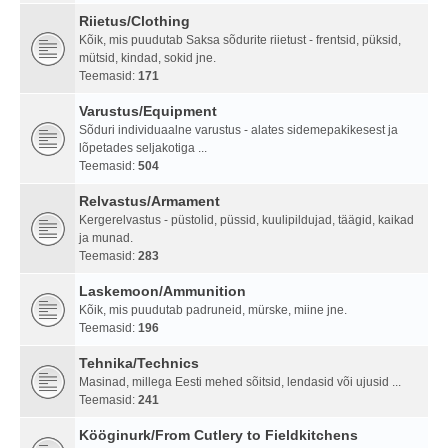
Riietus/Clothing
Kõik, mis puudutab Saksa sõdurite riietust - frentsid, püksid,
mütsid, kindad, sokid jne.
Teemasid:
171
Varustus/Equipment
Sõduri individuaalne varustus - alates sidemepakikesest ja
lõpetades seljakotiga ...
Teemasid:
504
Relvastus/Armament
Kergerelvastus - püstolid, püssid, kuulipildujad, täägid, kaikad
ja munad.
Teemasid:
283
Laskemoon/Ammunition
Kõik, mis puudutab padruneid, mürske, miine jne.
Teemasid:
196
Tehnika/Technics
Masinad, millega Eesti mehed sõitsid, lendasid või ujusid ...
Teemasid:
241
Kööginurk/From Cutlery to Fieldkitchens