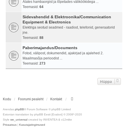
Alates hambaorgist ja lõpetades väliköökidega ...
Teemasid:
64
Sidevahendid & Elektroonika/Communication
Equipment & Electronics
Elektriga seotud seadmed - raadiod, telefonid, generaatorid
jne.
Teemasid:
88
Paberimajandus/Documents
Fotod, välipost, dokumendid, ajakirjad ja ajalehed 2.
Maailmasõja perioodist ...
Teemasid:
273
Hüppa
Kodu
Foorumi pealeht
Kontakt
Arendas
phpBB
® Forum Software © phpBB Limited
Estonian translation by phpBB Eesti [Exabot] © 2008*-2020
Style
we_universal
created by INVENTEA & v12mike
Privaatsus
|
Kasutajatingimused