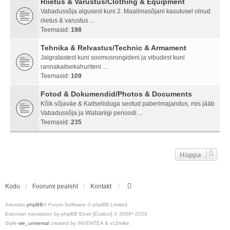
Riietus & Varustus/Clothing & Equipment
Vabadussõja algusest kuni 2. Maailmasõjani kasutusel olnud
riietus & varustus ...
Teemasid:
198
Tehnika & Relvastus/Technic & Armament
Jalgratastest kuni soomusrongideni ja vibudest kuni
rannakaitsekahuriteni ...
Teemasid:
109
Fotod & Dokumendid/Photos & Documents
Kõik sõjaväe & Kaitseliiduga seotud paberimajandus, mis jääb
Vabadussõja ja Wabariigi perioodi ...
Teemasid:
235
Hüppa
Kodu
Foorumi pealeht
Kontakt
Arendas
phpBB
® Forum Software © phpBB Limited
Estonian translation by phpBB Eesti [Exabot] © 2008*-2020
Style
we_universal
created by INVENTEA & v12mike