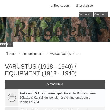
Registreeru
Logi sisse
Vaata vastamata teemasi
Vaata aktiivseid teemasid
KKK
Otsi
Kodu
Foorumi pealeht
VARUSTUS (1918 - 1940) / EQUIPMENT (1918 - 1940)
VARUSTUS (1918 - 1940) /
EQUIPMENT (1918 - 1940)
Alafoorumid
Autasud & Eraldusmärgid/Awards & Insignias
Sõjaväe & Kaitseliidu teenetemärgid ning embleemid
Teemasid:
284