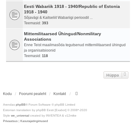
Eesti Wabariik 1918 - 1940/Republic of Estonia
1918 - 1940
Sõjavägi & Kaitseliit Wabariigi perioodil ...
Teemasid:
393
Mittemilitaarsed Ühingud/Nonmilitary
Associations
Enne Teist maailmasõda tegutsenud mittemilitaarsed ühingud
ja organisatsioonid
Teemasid:
118
Hüppa
Kodu
Foorumi pealeht
Kontakt
Arendas
phpBB
® Forum Software © phpBB Limited
Estonian translation by phpBB Eesti [Exabot] © 2008*-2020
Style
we_universal
created by INVENTEA & v12mike
Privaatsus
|
Kasutajatingimused