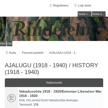
Registreeru
Logi sisse
Vaata vastamata teemasi
Vaata aktiivseid teemasid
KKK
Otsi
Kodu
Foorumi pealeht
AJALUGU (1918 - 1940) / HISTORY (1918 - 1940)
AJALUGU (1918 - 1940) / HISTORY
(1918 - 1940)
Alafoorumid
Vabadussõda 1918 - 1920/Estonian Liberation War
1918 - 1920
Kõik, mis seotud Eesti Vabadussõja teemaga ...
Teemasid:
176