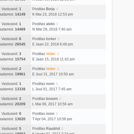
Vastuseid:
1
Postitas
Borja
aatamisi:
14149
K Mai 23, 2018 12:53 pm
Vastuseid:
1
Postitas
aleks
aatamisi:
14469
N Mär 29, 2018 7:40 am
Vastuseid:
6
Postitas
funker
aatamisi:
26545
E Jaan 22, 2018 6:49 pm
Vastuseid:
3
Postitas
Veiler
aatamisi:
15754
E Jaan 15, 2018 11:42 pm
Vastuseid:
2
Postitas
Veiler
aatamisi:
19961
E Juul 31, 2017 10:50 am
Vastuseid:
1
Postitas
nonn
aatamisi:
13338
L Juul 01, 2017 7:45 am
Vastuseid:
2
Postitas
tossom
aatamisi:
20209
L Mai 06, 2017 10:56 am
Vastuseid:
0
Postitas
nonn
aatamisi:
13020
T Apr 04, 2017 10:56 pm
Vastuseid:
5
Postitas
Raudrist
aatamisi:
19884
K Veebr 01, 2017 3:24 pm