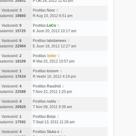
aatamisi:
20851
P Okt 28, 2012 11:43 pm
Vastuseid:
3
Postitas
Noor
aatamisi:
19860
R Aug 10, 2012 6:51 pm
Vastuseid:
0
Postitas
LoCo
aatamisi:
15725
K Juun 20, 2012 10:17 am
Vastuseid:
6
Postitas
labidamees
aatamisi:
22984
E Juun 18, 2012 12:27 am
Vastuseid:
2
Postitas
Veiler
aatamisi:
18109
R Mai 25, 2012 10:57 pm
Vastuseid:
1
Postitas
tossom
aatamisi:
17634
R Veebr 10, 2012 4:19 pm
Vastuseid:
4
Postitas
Raudrist
aatamisi:
22588
T Nov 22, 2011 1:20 pm
Vastuseid:
4
Postitas
nublu
aatamisi:
20920
T Nov 08, 2011 9:39 am
Vastuseid:
1
Postitas
Borja
aatamisi:
17592
T Sept 13, 2011 11:28 am
Vastuseid:
4
Postitas
Stuka-s