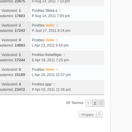
aatamisi:
22675
P Aug 14, 2011 7:10 pm
Vastuseid:
1
Postitas
Stuka-s
aatamisi:
17603
P Aug 14, 2011 7:05 pm
Vastuseid:
2
Postitas
Veiler
aatamisi:
17243
P Juul 17, 2011 8:24 pm
Vastuseid:
0
Postitas
Veiler
aatamisi:
14883
L Apr 23, 2011 6:44 pm
Vastuseid:
1
Postitas
freiwilliger
aatamisi:
17244
E Apr 18, 2011 7:25 pm
Vastuseid:
0
Postitas
Veiler
aatamisi:
15189
L Apr 16, 2011 10:37 pm
Vastuseid:
4
Postitas
ppp
aatamisi:
23472
P Apr 03, 2011 11:36 pm
1
2
Järgmine
60 Teemat
Hüppa