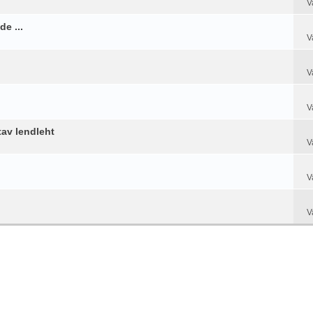
V
e ...
V
V
V
tav lendleht
V
V
V