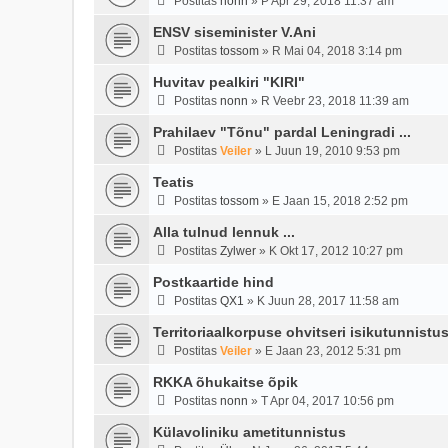
Postitas
nonn
»
P Apr 29, 2018 11:37 am
ENSV siseminister V.Ani
Postitas
tossom
»
R Mai 04, 2018 3:14 pm
Huvitav pealkiri "KIRI"
Postitas
nonn
»
R Veebr 23, 2018 11:39 am
Prahilaev "Tõnu" pardal Leningradi ...
Postitas
Veiler
»
L Juun 19, 2010 9:53 pm
Teatis
Postitas
tossom
»
E Jaan 15, 2018 2:52 pm
Alla tulnud lennuk ...
Postitas
Zylwer
»
K Okt 17, 2012 10:27 pm
Postkaartide hind
Postitas
QX1
»
K Juun 28, 2017 11:58 am
Territoriaalkorpuse ohvitseri isikutunnistus 
Postitas
Veiler
»
E Jaan 23, 2012 5:31 pm
RKKA õhukaitse õpik
Postitas
nonn
»
T Apr 04, 2017 10:56 pm
Külavoliniku ametitunnistus