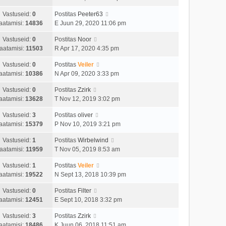
Vastuseid:
0
Postitas
Peeter63
aatamisi:
14836
E Juun 29, 2020 11:06 pm
Vastuseid:
0
Postitas
Noor
aatamisi:
11503
R Apr 17, 2020 4:35 pm
Vastuseid:
0
Postitas
Veiler
aatamisi:
10386
N Apr 09, 2020 3:33 pm
Vastuseid:
0
Postitas
Zzirk
aatamisi:
13628
T Nov 12, 2019 3:02 pm
Vastuseid:
3
Postitas
oliver
aatamisi:
15379
P Nov 10, 2019 3:21 pm
Vastuseid:
1
Postitas
Wirbelwind
aatamisi:
11959
T Nov 05, 2019 8:53 am
Vastuseid:
1
Postitas
Veiler
aatamisi:
19522
N Sept 13, 2018 10:39 pm
Vastuseid:
0
Postitas
Filter
aatamisi:
12451
E Sept 10, 2018 3:32 pm
Vastuseid:
3
Postitas
Zzirk
aatamisi:
18486
K Juun 06, 2018 11:51 am