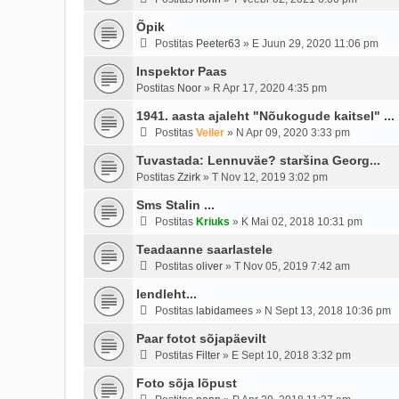
Õpik
Postitas
Peeter63
»
E Juun 29, 2020 11:06 pm
Inspektor Paas
Postitas
Noor
»
R Apr 17, 2020 4:35 pm
1941. aasta ajaleht "Nõukogude kaitsel" ...
Postitas
Veiler
»
N Apr 09, 2020 3:33 pm
Tuvastada: Lennuväe? staršina Georg...
Postitas
Zzirk
»
T Nov 12, 2019 3:02 pm
Sms Stalin ...
Postitas
Kriuks
»
K Mai 02, 2018 10:31 pm
Teadaanne saarlastele
Postitas
oliver
»
T Nov 05, 2019 7:42 am
lendleht...
Postitas
labidamees
»
N Sept 13, 2018 10:36 pm
Paar fotot sõjapäevilt
Postitas
Filter
»
E Sept 10, 2018 3:32 pm
Foto sõja lõpust