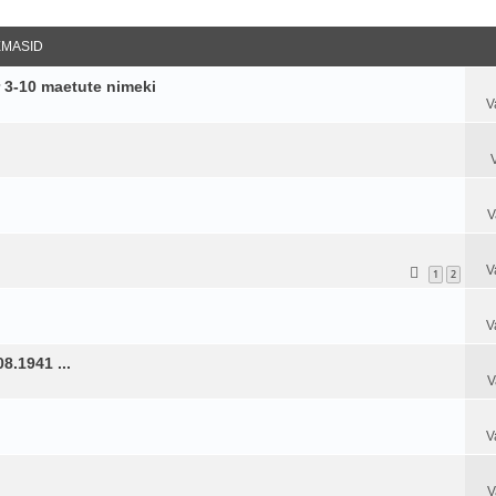
datud Otsing
EMASID
 3-10 maetute nimeki
V
V
V
1
2
V
8.1941 ...
V
V
V