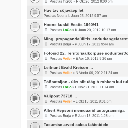
Postitas
frits66
»
R Okt 26, 2012 8:00 pm
Huvitav sõjaväepilet
Postitas
Noor
»
L Juun 23, 2012 9:57 am
Hoone kuskil Eestis 1940/41
Postitas
LoCo
»
K Juun 20, 2012 10:17 am
Mingi propagandaüllitis lendurkangelases
Postitas
Borja
»
P Juun 17, 2012 9:44 am
Fotosid 22. Territoriaalkorpuse sõduritest/o
Postitas
Veiler
»
E Apr 16, 2012 9:26 pm
Leitnant Evald Kreison ...
Postitas
Veiler
»
N Veebr 09, 2012 11:24 am
Tööpataljon - üks pilt räägib rohkem kui tuh
Postitas
LoCo
»
E Nov 21, 2011 11:14 am
Välipost 73718 ...
Postitas
Veiler
»
L Okt 15, 2011 8:01 pm
Albert Repsoni memuaarid autogrammiga
Postitas
Borja
»
E Juun 13, 2011 1:28 pm
Tasumise arved saksa fašistidele