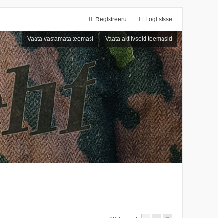
Registreeru
Logi sisse
Vaata vastamata teemasi
Vaata aktiivseid teemasid