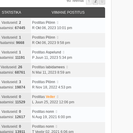
1
2
Järgmine
60 Teemat
STATISTIKA
VIIMANE POSTITUS
Vastuseid:
2
Postitas
Plönn
aatamisi:
67445
R Okt 06, 2023 10:01 pm
Vastuseid:
1
Postitas
Plönn
Vaatamisi:
9668
R Okt 06, 2023 9:58 pm
Vastuseid:
1
Postitas
Aspelund
aatamisi:
11191
P Juun 11, 2023 5:34 pm
Vastuseid:
26
Postitas
labidamees
aatamisi:
68761
N Mai 11, 2023 8:59 am
Vastuseid:
3
Postitas
Plönn
aatamisi:
19874
R Nov 18, 2022 4:53 pm
Vastuseid:
0
Postitas
Veiler
aatamisi:
11529
L Juun 25, 2022 12:06 pm
Vastuseid:
0
Postitas
nonn
aatamisi:
12617
N Aug 19, 2021 6:00 pm
Vastuseid:
0
Postitas
nonn
aatamisi:
13911
T Veebr 02, 2021 6:06 pm