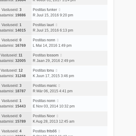
Vastuseid:
3
Postitas
funker
aatamisi:
19886
R Juul 15, 2016 9:20 pm
Vastuseid:
1
Postitas
lauri
aatamisi:
14015
R Juul 15, 2016 6:13 pm
Vastuseid:
0
Postitas
nonn
aatamisi:
16769
L Mai 14, 2016 1:49 pm
Vastuseid:
11
Postitas
tossom
aatamisi:
32005
R Jaan 29, 2016 2:49 pm
Vastuseid:
12
Postitas
tonu
aatamisi:
31248
K Juun 17, 2015 3:46 pm
Vastuseid:
3
Postitas
manic
aatamisi:
18787
R Mär 06, 2015 4:41 pm
Vastuseid:
1
Postitas
nonn
aatamisi:
15443
E Nov 03, 2014 10:32 pm
Vastuseid:
0
Postitas
Noor
aatamisi:
15789
K Aug 28, 2013 12:45 am
Vastuseid:
4
Postitas
frits66