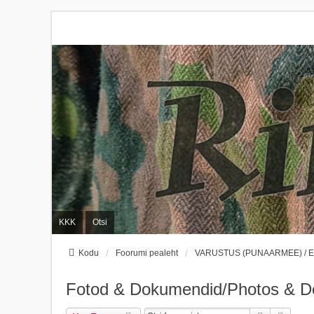
KKK
Otsi
Kodu
Foorumi pealeht
VARUSTUS (PUNAARMEE) / 
Fotod & Dokumendid/Photos & 