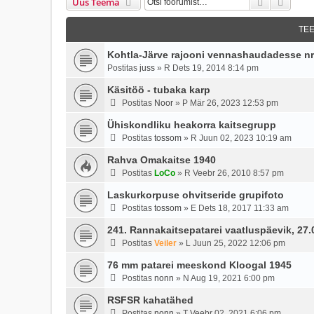
Otsi
Täien
Uus Teema
TE
Kohtla-Järve rajooni vennashaudadesse nr
Postitas
juss
»
R Dets 19, 2014 8:14 pm
Käsitöö - tubaka karp
Postitas
Noor
»
P Mär 26, 2023 12:53 pm
Ühiskondliku heakorra kaitsegrupp
Postitas
tossom
»
R Juun 02, 2023 10:19 am
Rahva Omakaitse 1940
Postitas
LoCo
»
R Veebr 26, 2010 8:57 pm
Laskurkorpuse ohvitseride grupifoto
Postitas
tossom
»
E Dets 18, 2017 11:33 am
241. Rannakaitsepatarei vaatluspäevik, 27.0
Postitas
Veiler
»
L Juun 25, 2022 12:06 pm
76 mm patarei meeskond Kloogal 1945
Postitas
nonn
»
N Aug 19, 2021 6:00 pm
RSFSR kahatähed
Postitas
nonn
»
T Veebr 02, 2021 6:06 pm