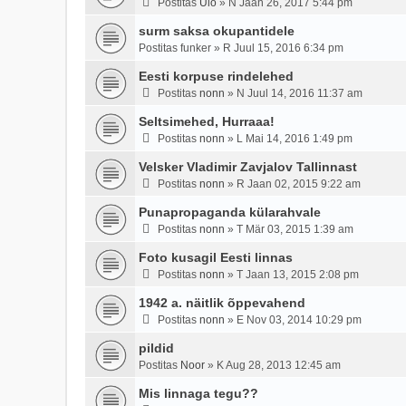
Postitas
Ülo
»
N Jaan 26, 2017 5:44 pm
surm saksa okupantidele
Postitas
funker
»
R Juul 15, 2016 6:34 pm
Eesti korpuse rindelehed
Postitas
nonn
»
N Juul 14, 2016 11:37 am
Seltsimehed, Hurraaa!
Postitas
nonn
»
L Mai 14, 2016 1:49 pm
Velsker Vladimir Zavjalov Tallinnast
Postitas
nonn
»
R Jaan 02, 2015 9:22 am
Punapropaganda külarahvale
Postitas
nonn
»
T Mär 03, 2015 1:39 am
Foto kusagil Eesti linnas
Postitas
nonn
»
T Jaan 13, 2015 2:08 pm
1942 a. näitlik õppevahend
Postitas
nonn
»
E Nov 03, 2014 10:29 pm
pildid
Postitas
Noor
»
K Aug 28, 2013 12:45 am
Mis linnaga tegu??