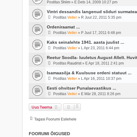
Postitas
Shiim
»
E Dets 14, 2009 10:27 pm
Vintri dessandis langenud sõduri surmatead
Postitas
Veiler
»
R Juul 22, 2011 5:35 pm
Ordeniraamat ...
Postitas
Veiler
»
P Juul 17, 2011 6:48 pm
Kaks seinalehte 1941. aasta juulist ...
Postitas
Veiler
»
L Apr 23, 2011 6:44 pm
Reetur Soodla- luuletus August Allelt. Huvi
Postitas
Raudrist
»
E Apr 18, 2011 2:41 pm
Isamaasõja & Kuulsuse ordeni statuut ...
Postitas
Veiler
»
L Apr 16, 2011 10:37 pm
Eesti ohvitser Punalaevastikus ...
Postitas
Veiler
»
E Mär 28, 2011 8:26 pm
Uus Teema
Tagasi Foorumi Esilehele
FOORUMI ÕIGUSED