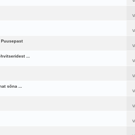
V
V
V
t Puusepast
V
hvitseridest ...
V
V
at sõna ...
V
V
V