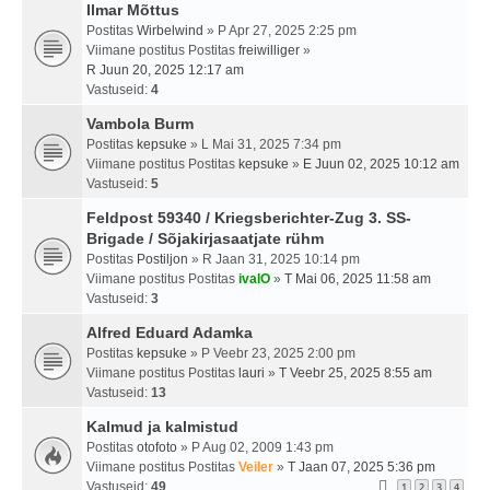
Ilmar Mõttus
Postitas
Wirbelwind
» P Apr 27, 2025 2:25 pm
Viimane postitus Postitas
freiwilliger
»
R Juun 20, 2025 12:17 am
Vastuseid:
4
Vambola Burm
Postitas
kepsuke
» L Mai 31, 2025 7:34 pm
Viimane postitus Postitas
kepsuke
»
E Juun 02, 2025 10:12 am
Vastuseid:
5
Feldpost 59340 / Kriegsberichter-Zug 3. SS-
Brigade / Sõjakirjasaatjate rühm
Postitas
Postiljon
» R Jaan 31, 2025 10:14 pm
Viimane postitus Postitas
ivalO
»
T Mai 06, 2025 11:58 am
Vastuseid:
3
Alfred Eduard Adamka
Postitas
kepsuke
» P Veebr 23, 2025 2:00 pm
Viimane postitus Postitas
lauri
»
T Veebr 25, 2025 8:55 am
Vastuseid:
13
Kalmud ja kalmistud
Postitas
otofoto
» P Aug 02, 2009 1:43 pm
Viimane postitus Postitas
Veiler
»
T Jaan 07, 2025 5:36 pm
Vastuseid:
49
1
2
3
4