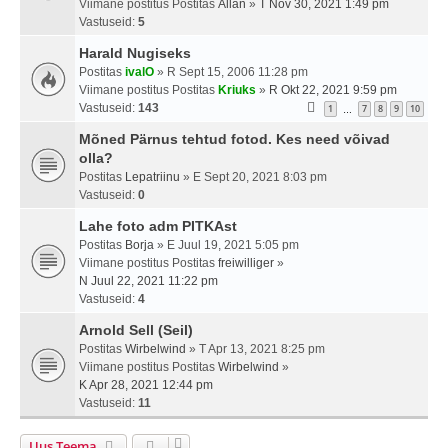
Viimane postitus Postitas
Allan
»
T Nov 30, 2021 1:49 pm
Vastuseid:
5
Harald Nugiseks
Postitas
ivalO
» R Sept 15, 2006 11:28 pm
Viimane postitus Postitas
Kriuks
»
R Okt 22, 2021 9:59 pm
Vastuseid:
143
1
7
8
9
10
…
Mõned Pärnus tehtud fotod. Kes need võivad
olla?
Postitas
Lepatriinu
» E Sept 20, 2021 8:03 pm
Vastuseid:
0
Lahe foto adm PITKAst
Postitas
Borja
» E Juul 19, 2021 5:05 pm
Viimane postitus Postitas
freiwilliger
»
N Juul 22, 2021 11:22 pm
Vastuseid:
4
Arnold Sell (Seil)
Postitas
Wirbelwind
» T Apr 13, 2021 8:25 pm
Viimane postitus Postitas
Wirbelwind
»
K Apr 28, 2021 12:44 pm
Vastuseid:
11
Uus Teema