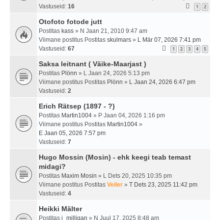
Vastuseid:
16
1
2
Otofoto fotode jutt
Postitas
kass
» N Jaan 21, 2010 9:47 am
Viimane postitus Postitas
skulmars
»
L Mär 07, 2026 7:41 pm
Vastuseid:
67
1
2
3
4
5
Saksa leitnant ( Väike-Maarjast )
Postitas
Plönn
» L Jaan 24, 2026 5:13 pm
Viimane postitus Postitas
Plönn
»
L Jaan 24, 2026 6:47 pm
Vastuseid:
2
Erich Rätsep (1897 - ?)
Postitas
Martin1004
» P Jaan 04, 2026 1:16 pm
Viimane postitus Postitas
Martin1004
»
E Jaan 05, 2026 7:57 pm
Vastuseid:
7
Hugo Mossin (Mosin) - ehk keegi teab temast
midagi?
Postitas
Maxim Mosin
» L Dets 20, 2025 10:35 pm
Viimane postitus Postitas
Veiler
»
T Dets 23, 2025 11:42 pm
Vastuseid:
4
Heikki Mälter
Postitas
j_milligan
» N Juul 17, 2025 8:48 am