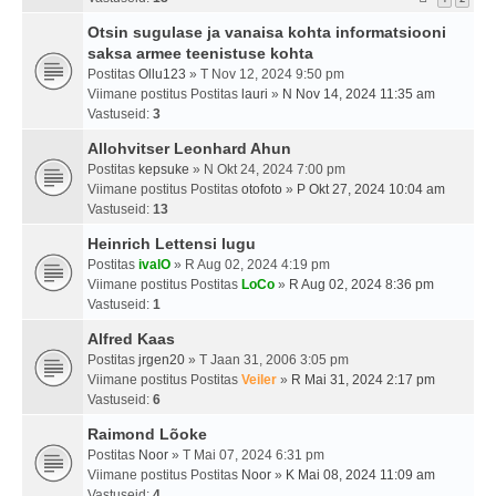
Otsin sugulase ja vanaisa kohta informatsiooni
saksa armee teenistuse kohta
Postitas
Ollu123
» T Nov 12, 2024 9:50 pm
Viimane postitus Postitas
lauri
»
N Nov 14, 2024 11:35 am
Vastuseid:
3
Allohvitser Leonhard Ahun
Postitas
kepsuke
» N Okt 24, 2024 7:00 pm
Viimane postitus Postitas
otofoto
»
P Okt 27, 2024 10:04 am
Vastuseid:
13
Heinrich Lettensi lugu
Postitas
ivalO
» R Aug 02, 2024 4:19 pm
Viimane postitus Postitas
LoCo
»
R Aug 02, 2024 8:36 pm
Vastuseid:
1
Alfred Kaas
Postitas
jrgen20
» T Jaan 31, 2006 3:05 pm
Viimane postitus Postitas
Veiler
»
R Mai 31, 2024 2:17 pm
Vastuseid:
6
Raimond Lõoke
Postitas
Noor
» T Mai 07, 2024 6:31 pm
Viimane postitus Postitas
Noor
»
K Mai 08, 2024 11:09 am
Vastuseid:
4