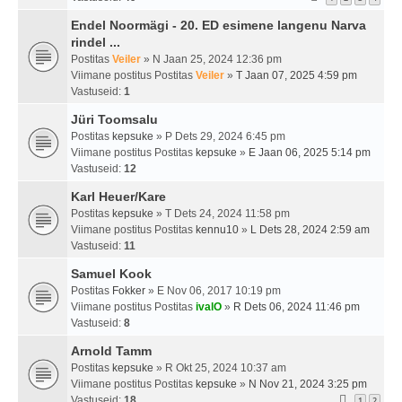
Endel Noormägi - 20. ED esimene langenu Narva
rindel ...
Postitas
Veiler
» N Jaan 25, 2024 12:36 pm
Viimane postitus Postitas
Veiler
»
T Jaan 07, 2025 4:59 pm
Vastuseid:
1
Jüri Toomsalu
Postitas
kepsuke
» P Dets 29, 2024 6:45 pm
Viimane postitus Postitas
kepsuke
»
E Jaan 06, 2025 5:14 pm
Vastuseid:
12
Karl Heuer/Kare
Postitas
kepsuke
» T Dets 24, 2024 11:58 pm
Viimane postitus Postitas
kennu10
»
L Dets 28, 2024 2:59 am
Vastuseid:
11
Samuel Kook
Postitas
Fokker
» E Nov 06, 2017 10:19 pm
Viimane postitus Postitas
ivalO
»
R Dets 06, 2024 11:46 pm
Vastuseid:
8
Arnold Tamm
Postitas
kepsuke
» R Okt 25, 2024 10:37 am
Viimane postitus Postitas
kepsuke
»
N Nov 21, 2024 3:25 pm
Vastuseid:
18
1
2