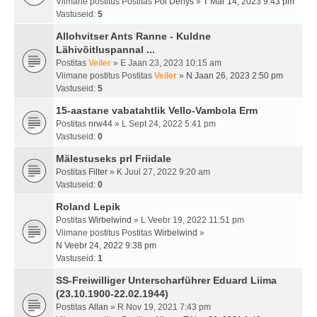
Viimane postitus Postitas
Pol Denys
»
T Mär 14, 2023 9:43 pm
Vastuseid:
5
Allohvitser Ants Ranne - Kuldne
Lähivõitluspannal ...
Postitas
Veiler
» E Jaan 23, 2023 10:15 am
Viimane postitus Postitas
Veiler
»
N Jaan 26, 2023 2:50 pm
Vastuseid:
5
15-aastane vabatahtlik Vello-Vambola Erm
Postitas
nrw44
» L Sept 24, 2022 5:41 pm
Vastuseid:
0
Mälestuseks prl Friidale
Postitas
Filter
» K Juul 27, 2022 9:20 am
Vastuseid:
0
Roland Lepik
Postitas
Wirbelwind
» L Veebr 19, 2022 11:51 pm
Viimane postitus Postitas
Wirbelwind
»
N Veebr 24, 2022 9:38 pm
Vastuseid:
1
SS-Freiwilliger Unterscharführer Eduard Liima
(23.10.1900-22.02.1944)
Postitas
Allan
» R Nov 19, 2021 7:43 pm