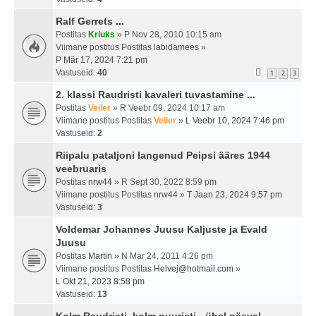
Ralf Gerrets ...
Postitas
Kriuks
» P Nov 28, 2010 10:15 am
Viimane postitus Postitas
labidamees
»
P Mär 17, 2024 7:21 pm
Vastuseid:
40
1
2
3
2. klassi Raudristi kavaleri tuvastamine ...
Postitas
Veiler
» R Veebr 09, 2024 10:17 am
Viimane postitus Postitas
Veiler
»
L Veebr 10, 2024 7:46 pm
Vastuseid:
2
Riipalu pataljoni langenud Peipsi ääres 1944
veebruaris
Postitas
nrw44
» R Sept 30, 2022 8:59 pm
Viimane postitus Postitas
nrw44
»
T Jaan 23, 2024 9:57 pm
Vastuseid:
3
Voldemar Johannes Juusu Kaljuste ja Evald
Juusu
Postitas
Martin
» N Mär 24, 2011 4:26 pm
Viimane postitus Postitas
Helvej@hotmail.com
»
L Okt 21, 2023 8:58 pm
Vastuseid:
13