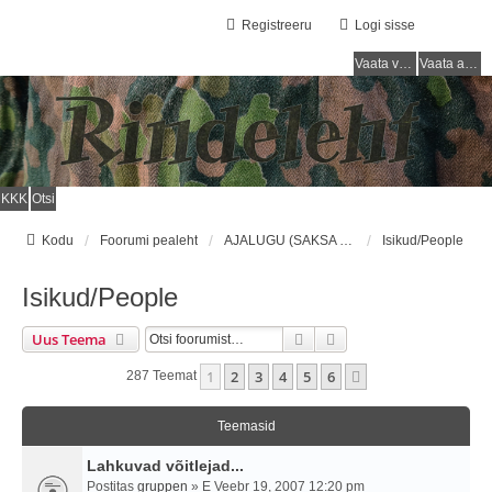
Registreeru
Logi sisse
Vaata vastamata teemasi
Vaata aktiivseid teemasid
KKK
Otsi
Kodu
Foorumi pealeht
AJALUGU (SAKSA SÕJAVÄGI) / HISTORY (GERMAN ARMY)
Isikud/People
Isikud/People
Otsi
Täiendatud Otsing
Uus Teema
1
2
3
4
5
6
Järgmine
287 Teemat
Teemasid
Lahkuvad võitlejad...
Postitas
gruppen
» E Veebr 19, 2007 12:20 pm