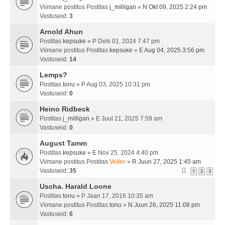
Viimane postitus Postitas
j_milligan
»
N Okt 09, 2025 2:24 pm
Vastuseid:
3
Arnold Ahun
Postitas
kepsuke
» P Dets 01, 2024 7:47 pm
Viimane postitus Postitas
kepsuke
»
E Aug 04, 2025 3:56 pm
Vastuseid:
14
Lemps?
Postitas
tonu
» P Aug 03, 2025 10:31 pm
Vastuseid:
0
Heino Ridbeck
Postitas
j_milligan
» E Juul 21, 2025 7:59 am
Vastuseid:
0
August Tamm
Postitas
kepsuke
» E Nov 25, 2024 4:40 pm
Viimane postitus Postitas
Veiler
»
R Juun 27, 2025 1:45 am
Vastuseid:
35
1
2
3
Uscha. Harald Loone
Postitas
tonu
» P Jaan 17, 2016 10:35 am
Viimane postitus Postitas
tonu
»
N Juun 26, 2025 11:08 pm
Vastuseid:
6