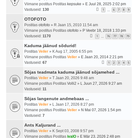
Viimane postitus Postitas
kepsuke
»
E Juul 28, 2025 2:02 pm
Vastuseid:
130
1
6
7
8
9
…
OTOFOTO
Postitas
otofoto
» R Jaan 15, 2010 11:54 am
Viimane postitus Postitas
otofoto
»
P Veebr 18, 2018 1:33 pm
Vastuseid:
1170
1
76
77
78
79
…
Kaduma jäänud sõdurid!
Postitas
Veiler
» K Aug 17, 2005 6:55 pm
Viimane postitus Postitas
Veiler
»
E Jaan 20, 2014 2:21 pm
Vastuseid:
67
1
2
3
4
5
Sõjas teadmata kaduma jäänud sõjamehed ...
Postitas
Veiler
» T Jaan 20, 2026 9:48 am
Viimane postitus Postitas
Volli2
»
L Juun 27, 2026 9:27 am
Vastuseid:
11
Sõjas langenute andmebaas ...
Postitas
Veiler
» L Jaan 17, 2026 8:27 pm
Viimane postitus Postitas
Veiler
»
N Mai 07, 2026 1:54 pm
Vastuseid:
7
Ants Kaljurand ...
Postitas
Veiler
» K Sept 03, 2008 9:57 pm
Viimane postitus Postitas
ivalO
»
E Mär 23, 2026 2:48 pm