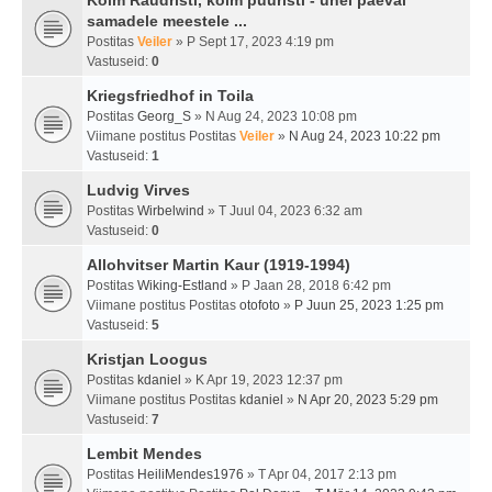
Kolm Raudristi, kolm puuristi - ühel päeval
samadele meestele ...
Postitas
Veiler
» P Sept 17, 2023 4:19 pm
Vastuseid:
0
Kriegsfriedhof in Toila
Postitas
Georg_S
» N Aug 24, 2023 10:08 pm
Viimane postitus Postitas
Veiler
»
N Aug 24, 2023 10:22 pm
Vastuseid:
1
Ludvig Virves
Postitas
Wirbelwind
» T Juul 04, 2023 6:32 am
Vastuseid:
0
Allohvitser Martin Kaur (1919-1994)
Postitas
Wiking-Estland
» P Jaan 28, 2018 6:42 pm
Viimane postitus Postitas
otofoto
»
P Juun 25, 2023 1:25 pm
Vastuseid:
5
Kristjan Loogus
Postitas
kdaniel
» K Apr 19, 2023 12:37 pm
Viimane postitus Postitas
kdaniel
»
N Apr 20, 2023 5:29 pm
Vastuseid:
7
Lembit Mendes
Postitas
HeiliMendes1976
» T Apr 04, 2017 2:13 pm