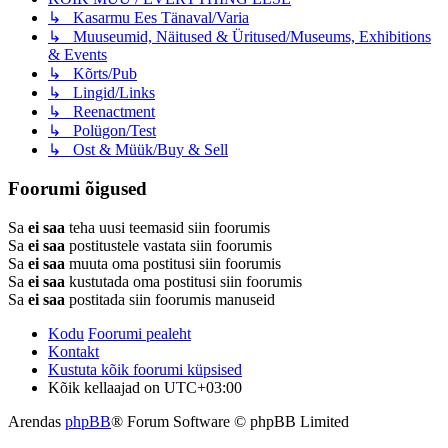
↳ Kasarmu Ees Tänaval/Varia
↳ Muuseumid, Näitused & Üritused/Museums, Exhibitions
& Events
↳ Kõrts/Pub
↳ Lingid/Links
↳ Reenactment
↳ Polügon/Test
↳ Ost & Müük/Buy & Sell
Foorumi õigused
Sa
ei saa
teha uusi teemasid siin foorumis
Sa
ei saa
postitustele vastata siin foorumis
Sa
ei saa
muuta oma postitusi siin foorumis
Sa
ei saa
kustutada oma postitusi siin foorumis
Sa
ei saa
postitada siin foorumis manuseid
Kodu
Foorumi pealeht
Kontakt
Kustuta kõik foorumi küpsised
Kõik kellaajad on
UTC+03:00
Arendas
phpBB
® Forum Software © phpBB Limited