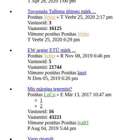
T Apr 28, 2020 1:00 pm
Tuvastada Tallinna ühingu märk ...
Postitas
Veiler
»
T Veebr 25, 2020 2:17 pm
Vastuseid:
3
Vaatamisi:
16125
Viimane postitus
Postitas
Veiler
T Veebr 25, 2020 6:29 pm
EW aegne ETÜ märk ...
Postitas
Veiler
»
R Nov 08, 2019 6:46 pm
Vastuseid:
5
Vaatamisi:
21744
Viimane postitus
Postitas
lauri
N Dets 05, 2019 6:20 pm
Mis märgiga tegemist?
Postitas
LoCo
»
E Mär 13, 2017 10:47 am
1
2
Vastuseid:
16
Vaatamisi:
43221
Viimane postitus
Postitas
ivalO
P Aug 04, 2019 5:44 pm
Vapp ripatsilt.