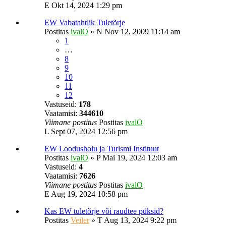
E Okt 14, 2024 1:29 pm
EW Vabatahtlik Tuletõrje
Postitas
ivalO
»
N Nov 12, 2009 11:14 am
1
…
8
9
10
11
12
Vastuseid:
178
Vaatamisi:
344610
Viimane postitus
Postitas
ivalO
L Sept 07, 2024 12:56 pm
EW Loodushoiu ja Turismi Instituut
Postitas
ivalO
»
P Mai 19, 2024 12:03 am
Vastuseid:
4
Vaatamisi:
7626
Viimane postitus
Postitas
ivalO
E Aug 19, 2024 10:58 pm
Kas EW tuletõrje või raudtee püksid?
Postitas
Veiler
»
T Aug 13, 2024 9:22 pm