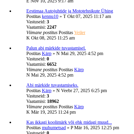
E Nov 10, 2025 9:17 am
Eestimaa Autojuhtide ja Mototehnikute Ühing
Postitas
kennu10
»
T Okt 07, 2025 11:17 am
Vastuseid:
3
Vaatamisi:
2247
Viimane postitus
Postitas
Veiler
K Okt 08, 2025 11:25 am
Palun abi märkide tuvastamisel.
Postitas
Kärp
»
N Mai 29, 2025 4:52 pm
Vastuseid:
0
Vaatamisi:
6652
Viimane postitus
Postitas
Kärp
N Mai 29, 2025 4:52 pm
Abi märkide tuvastamiseks.
Postitas
Kärp
»
N Veebr 27, 2025 6:25 pm
Vastuseid:
3
Vaatamisi:
18962
Viimane postitus
Postitas
Kärp
K Mär 19, 2025 11:24 pm
Kas ikkagi koolimärk või ehk midagi muud...
Postitas
muhumetsad
»
P Mär 16, 2025 12:25 pm
Vastuseid:
0