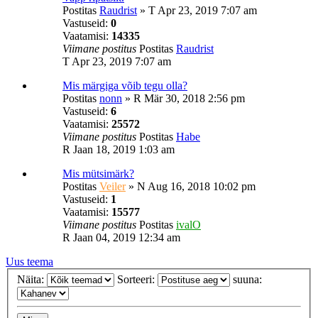
Postitas
Raudrist
»
T Apr 23, 2019 7:07 am
Vastuseid:
0
Vaatamisi:
14335
Viimane postitus
Postitas
Raudrist
T Apr 23, 2019 7:07 am
Mis märgiga võib tegu olla?
Postitas
nonn
»
R Mär 30, 2018 2:56 pm
Vastuseid:
6
Vaatamisi:
25572
Viimane postitus
Postitas
Habe
R Jaan 18, 2019 1:03 am
Mis mütsimärk?
Postitas
Veiler
»
N Aug 16, 2018 10:02 pm
Vastuseid:
1
Vaatamisi:
15577
Viimane postitus
Postitas
ivalO
R Jaan 04, 2019 12:34 am
Uus teema
Näita:
Sorteeri:
suuna: