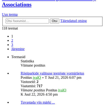
Associations
Uus teema
Täiendatud otsing
Otsi
118 teemat
1
2
3
Järgmine
Teemasid
Statistika
Viimane postitus
Riigiparkide valitsuse teenijate vormiriietus
Postitas
ivalO
»
T Juul 21, 2026 6:07 pm
Vastuseid:
2
Vaatamisi:
717
Viimane postitus
Postitas
ivalO
K Juul 22, 2026 4:50 pm
Tuvastada viis märki ...