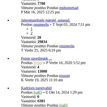
Vaatamisi:
7708
Viimane postitus
Postitas
muhumetsad
P Mär 16, 2025 12:25 pm
Jalgrattaseltside märgid, autasud.
Postitas
onumeelis
»
T Sept 03, 2024 7:11 pm
1
2
Vastuseid:
28
Vaatamisi:
29834
Viimane postitus
Postitas
onumeelis
T Veebr 25, 2025 6:19 pm
Poiste spordimärk ...
Postitas
Veiler
»
P Veebr 16, 2020 5:52 pm
Vastuseid:
4
Vaatamisi:
13088
Viimane postitus
Postitas
tossom
K Veebr 19, 2025 11:10 am
Kadrioru pargivahid
Postitas
ivalO
»
E Okt 14, 2024 1:29 pm
Vastuseid:
0
Vaatamisi:
6381
Viimane postitus
Postitas
ivalO