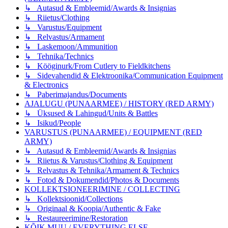
↳ Autasud & Embleemid/Awards & Insignias
↳ Riietus/Clothing
↳ Varustus/Equipment
↳ Relvastus/Armament
↳ Laskemoon/Ammunition
↳ Tehnika/Technics
↳ Kööginurk/From Cutlery to Fieldkitchens
↳ Sidevahendid & Elektroonika/Communication Equipment
& Electronics
↳ Paberimajandus/Documents
AJALUGU (PUNAARMEE) / HISTORY (RED ARMY)
↳ Üksused & Lahingud/Units & Battles
↳ Isikud/People
VARUSTUS (PUNAARMEE) / EQUIPMENT (RED
ARMY)
↳ Autasud & Embleemid/Awards & Insignias
↳ Riietus & Varustus/Clothing & Equipment
↳ Relvastus & Tehnika/Armament & Technics
↳ Fotod & Dokumendid/Photos & Documents
KOLLEKTSIONEERIMINE / COLLECTING
↳ Kollektsioonid/Collections
↳ Originaal & Koopia/Authentic & Fake
↳ Restaureerimine/Restoration
KÕIK MUU / EVERYTHING ELSE