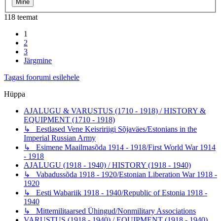
118 teemat
1
2
3
Järgmine
Tagasi foorumi esilehele
Hüppa
AJALUGU & VARUSTUS (1710 - 1918) / HISTORY &
EQUIPMENT (1710 - 1918)
↳ Eestlased Vene Keisririigi Sõjaväes/Estonians in the
Imperial Russian Army
↳ Esimene Maailmasõda 1914 - 1918/First World War 1914
- 1918
AJALUGU (1918 - 1940) / HISTORY (1918 - 1940)
↳ Vabadussõda 1918 - 1920/Estonian Liberation War 1918 -
1920
↳ Eesti Wabariik 1918 - 1940/Republic of Estonia 1918 -
1940
↳ Mittemilitaarsed Ühingud/Nonmilitary Associations
VARUSTUS (1918 - 1940) / EQUIPMENT (1918 - 1940)