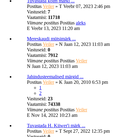
Tuvastada kolm märki ...
Postitas
Veiler
»
T Veebr 07, 2023 2:46 pm
Vastuseid:
7
Vaatamisi:
11718
Viimane postitus
Postitas
aleks
E Veebr 13, 2023 11:20 am
Mereskaudi mütsimärk ...
Postitas
Veiler
»
N Jaan 12, 2023 11:03 am
Vastuseid:
0
Vaatamisi:
7912
Viimane postitus
Postitas
Veiler
N Jaan 12, 2023 11:03 am
Jahindusteemalised märgid ...
Postitas
Veiler
»
K Jaan 20, 2010 6:53 pm
1
2
Vastuseid:
23
Vaatamisi:
74338
Viimane postitus
Postitas
Veiler
E Nov 14, 2022 10:23 am
Tuvastada H. Kiiwer'i märk ...
Postitas
Veiler
»
T Sept 27, 2022 12:35 pm
Vastuseid:
0