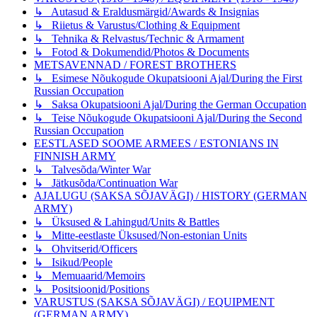
↳ Autasud & Eraldusmärgid/Awards & Insignias
↳ Riietus & Varustus/Clothing & Equipment
↳ Tehnika & Relvastus/Technic & Armament
↳ Fotod & Dokumendid/Photos & Documents
METSAVENNAD / FOREST BROTHERS
↳ Esimese Nõukogude Okupatsiooni Ajal/During the First
Russian Occupation
↳ Saksa Okupatsiooni Ajal/During the German Occupation
↳ Teise Nõukogude Okupatsiooni Ajal/During the Second
Russian Occupation
EESTLASED SOOME ARMEES / ESTONIANS IN
FINNISH ARMY
↳ Talvesõda/Winter War
↳ Jätkusõda/Continuation War
AJALUGU (SAKSA SÕJAVÄGI) / HISTORY (GERMAN
ARMY)
↳ Üksused & Lahingud/Units & Battles
↳ Mitte-eestlaste Üksused/Non-estonian Units
↳ Ohvitserid/Officers
↳ Isikud/People
↳ Memuaarid/Memoirs
↳ Positsioonid/Positions
VARUSTUS (SAKSA SÕJAVÄGI) / EQUIPMENT
(GERMAN ARMY)