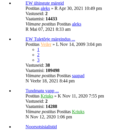
EW ühingute märgid
Postitas
aleks
»
R Apr 30, 2021 10:49 pm
Vastuseid:
2
Vaatamisi:
14433
Viimane postitus
Postitas
aleks
R Mai 07, 2021 8:33 am
EW Tuletõrje märgindus ...
Postitas
Veiler
»
L Nov 14, 2009 3:04 pm
1
2
3
Vastuseid:
38
Vaatamisi:
109498
Viimane postitus
Postitas
saapad
N Veebr 18, 2021 8:44 pm
Tundmatu vapp ...
Postitas
Kriuks
»
K Nov 11, 2020 7:55 pm
Vastuseid:
2
Vaatamisi:
14288
Viimane postitus
Postitas
Kriuks
N Nov 12, 2020 1:06 pm
Noorsotsisialistid