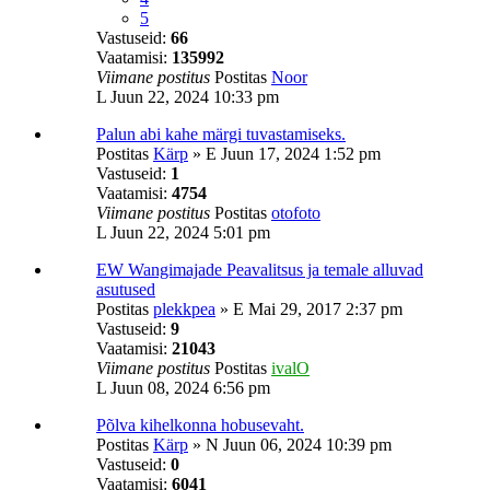
5
Vastuseid:
66
Vaatamisi:
135992
Viimane postitus
Postitas
Noor
L Juun 22, 2024 10:33 pm
Palun abi kahe märgi tuvastamiseks.
Postitas
Kärp
»
E Juun 17, 2024 1:52 pm
Vastuseid:
1
Vaatamisi:
4754
Viimane postitus
Postitas
otofoto
L Juun 22, 2024 5:01 pm
EW Wangimajade Peavalitsus ja temale alluvad
asutused
Postitas
plekkpea
»
E Mai 29, 2017 2:37 pm
Vastuseid:
9
Vaatamisi:
21043
Viimane postitus
Postitas
ivalO
L Juun 08, 2024 6:56 pm
Põlva kihelkonna hobusevaht.
Postitas
Kärp
»
N Juun 06, 2024 10:39 pm
Vastuseid:
0
Vaatamisi:
6041