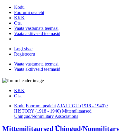
Kodu
Foorumi pealeht
KKK
Otsi
Vaata vastamata teemasi
Vaata aktiivseid teemasid
Logi sisse
Registreeru
Vaata vastamata teemasi
Vaata aktiivseid teemasid
KKK
Otsi
Kodu
Foorumi pealeht
AJALUGU (1918 - 1940) /
HISTORY (1918 - 1940)
Mittemilitaarsed
Ühingud/Nonmilitary Associations
Mittemilitaarsed Ühingud/Nonmilitary