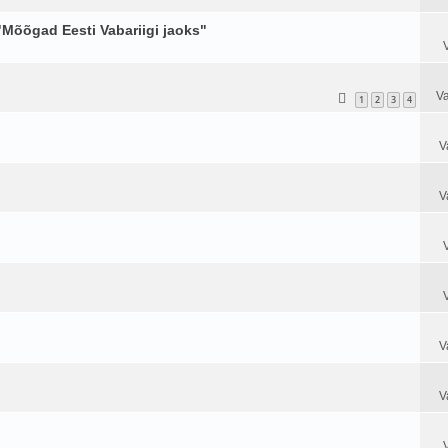
 "Mõõgad Eesti Vabariigi jaoks"
Va
1
2
3
4
V
V
V
V