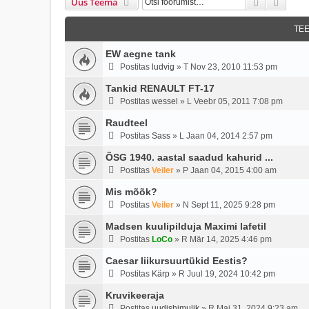
Otsi
Täien
Uus Teema
TE
EW aegne tank
Postitas
ludvig
»
T Nov 23, 2010 11:53 pm
Tankid RENAULT FT-17
Postitas
wessel
»
L Veebr 05, 2011 7:08 pm
Raudteel
Postitas
Sass
»
L Jaan 04, 2014 2:57 pm
ÕSG 1940. aastal saadud kahurid ...
Postitas
Veiler
»
P Jaan 04, 2015 4:00 am
Mis mõõk?
Postitas
Veiler
»
N Sept 11, 2025 9:28 pm
Madsen kuulipilduja Maximi lafetil
Postitas
LoCo
»
R Mär 14, 2025 4:46 pm
Caesar liikursuurtükid Eestis?
Postitas
Kärp
»
R Juul 19, 2024 10:42 pm
Kruvikeeraja
Postitas
uudishimulik
»
R Mai 31, 2024 9:23 am