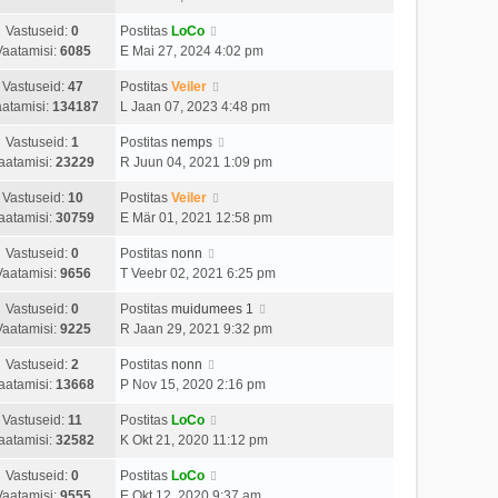
Vastuseid:
0
Postitas
LoCo
Vaatamisi:
6085
E Mai 27, 2024 4:02 pm
Vastuseid:
47
Postitas
Veiler
atamisi:
134187
L Jaan 07, 2023 4:48 pm
Vastuseid:
1
Postitas
nemps
aatamisi:
23229
R Juun 04, 2021 1:09 pm
Vastuseid:
10
Postitas
Veiler
aatamisi:
30759
E Mär 01, 2021 12:58 pm
Vastuseid:
0
Postitas
nonn
Vaatamisi:
9656
T Veebr 02, 2021 6:25 pm
Vastuseid:
0
Postitas
muidumees 1
Vaatamisi:
9225
R Jaan 29, 2021 9:32 pm
Vastuseid:
2
Postitas
nonn
aatamisi:
13668
P Nov 15, 2020 2:16 pm
Vastuseid:
11
Postitas
LoCo
aatamisi:
32582
K Okt 21, 2020 11:12 pm
Vastuseid:
0
Postitas
LoCo
Vaatamisi:
9555
E Okt 12, 2020 9:37 am