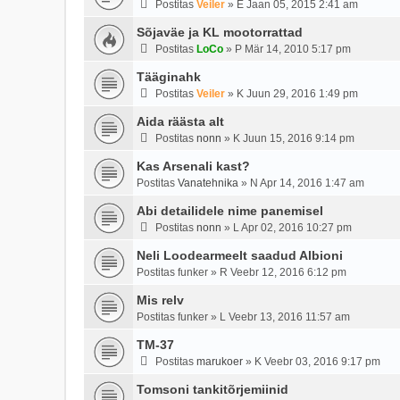
Postitas
Veiler
»
E Jaan 05, 2015 2:41 am
Sõjaväe ja KL mootorrattad
Postitas
LoCo
»
P Mär 14, 2010 5:17 pm
Tääginahk
Postitas
Veiler
»
K Juun 29, 2016 1:49 pm
Aida räästa alt
Postitas
nonn
»
K Juun 15, 2016 9:14 pm
Kas Arsenali kast?
Postitas
Vanatehnika
»
N Apr 14, 2016 1:47 am
Abi detailidele nime panemisel
Postitas
nonn
»
L Apr 02, 2016 10:27 pm
Neli Loodearmeelt saadud Albioni
Postitas
funker
»
R Veebr 12, 2016 6:12 pm
Mis relv
Postitas
funker
»
L Veebr 13, 2016 11:57 am
TM-37
Postitas
marukoer
»
K Veebr 03, 2016 9:17 pm
Tomsoni tankitõrjemiinid