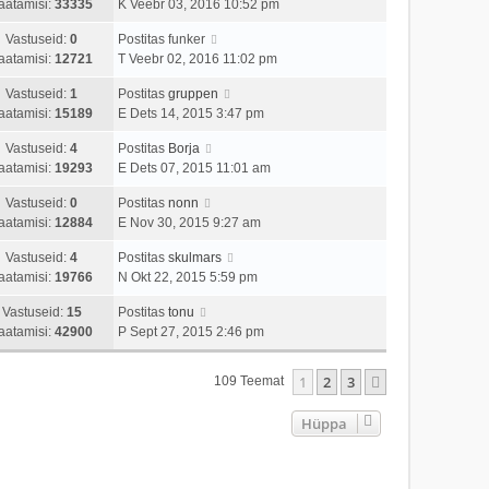
aatamisi:
33335
K Veebr 03, 2016 10:52 pm
Vastuseid:
0
Postitas
funker
aatamisi:
12721
T Veebr 02, 2016 11:02 pm
Vastuseid:
1
Postitas
gruppen
aatamisi:
15189
E Dets 14, 2015 3:47 pm
Vastuseid:
4
Postitas
Borja
aatamisi:
19293
E Dets 07, 2015 11:01 am
Vastuseid:
0
Postitas
nonn
aatamisi:
12884
E Nov 30, 2015 9:27 am
Vastuseid:
4
Postitas
skulmars
aatamisi:
19766
N Okt 22, 2015 5:59 pm
Vastuseid:
15
Postitas
tonu
aatamisi:
42900
P Sept 27, 2015 2:46 pm
1
2
3
Järgmine
109 Teemat
Hüppa