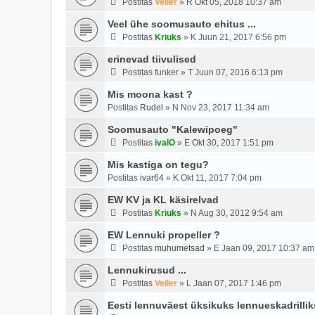
Postitas
Veiler
»
R Okt 05, 2018 10:37 am
Veel ühe soomusauto ehitus ...
Postitas
Kriuks
»
K Juun 21, 2017 6:56 pm
erinevad tiivulised
Postitas
funker
»
T Juun 07, 2016 6:13 pm
Mis moona kast ?
Postitas
Rudel
»
N Nov 23, 2017 11:34 am
Soomusauto "Kalewipoeg"
Postitas
ivalO
»
E Okt 30, 2017 1:51 pm
Mis kastiga on tegu?
Postitas
ivar64
»
K Okt 11, 2017 7:04 pm
EW KV ja KL käsirelvad
Postitas
Kriuks
»
N Aug 30, 2012 9:54 am
EW Lennuki propeller ?
Postitas
muhumetsad
»
E Jaan 09, 2017 10:37 am
Lennukirusud ...
Postitas
Veiler
»
L Jaan 07, 2017 1:46 pm
Eesti lennuväest üksikuks lennueskadrilliks