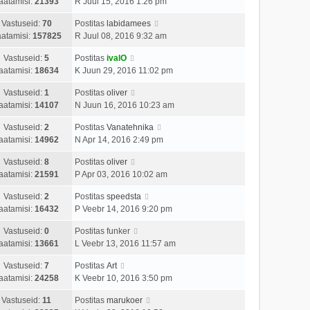
aatamisi:
21393
R Juul 15, 2016 1:26 pm
Vastuseid:
70
Postitas
labidamees
atamisi:
157825
R Juul 08, 2016 9:32 am
Vastuseid:
5
Postitas
ivalO
aatamisi:
18634
K Juun 29, 2016 11:02 pm
Vastuseid:
1
Postitas
oliver
aatamisi:
14107
N Juun 16, 2016 10:23 am
Vastuseid:
2
Postitas
Vanatehnika
aatamisi:
14962
N Apr 14, 2016 2:49 pm
Vastuseid:
8
Postitas
oliver
aatamisi:
21591
P Apr 03, 2016 10:02 am
Vastuseid:
2
Postitas
speedsta
aatamisi:
16432
P Veebr 14, 2016 9:20 pm
Vastuseid:
0
Postitas
funker
aatamisi:
13661
L Veebr 13, 2016 11:57 am
Vastuseid:
7
Postitas
Art
aatamisi:
24258
K Veebr 10, 2016 3:50 pm
Vastuseid:
11
Postitas
marukoer