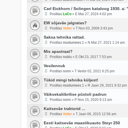
Carl Eickhorn / Solingen kataloog 1930. a:
Postitas
LoCo
»
E Mai 27, 2024 4:02 pm
EW sõjaväe jalgratas?
Postitas
Veiler
»
T Nov 03, 2009 3:43 pm
Saksa tehnika rattad.
Postitas
muidumees 1
»
N Mai 27, 2021 1:14 am
Mis apastraat?
Postitas
nublu
»
E Okt 23, 2017 7:53 pm
Vesilennuk
Postitas
nonn
»
T Veebr 02, 2021 6:25 pm
Tükid mingi tehnika küljest!
Postitas
muidumees 1
»
R Jaan 29, 2021 9:32 pm
Väiksekaliibrilise püstoli padrun
Postitas
nonn
»
P Nov 15, 2020 9:13 am
Kaitseväe traktorid ...
Postitas
Veiler
»
T Jaan 06, 2015 12:56 am
Eesti kaitseväe maastikuauto Steyr 250