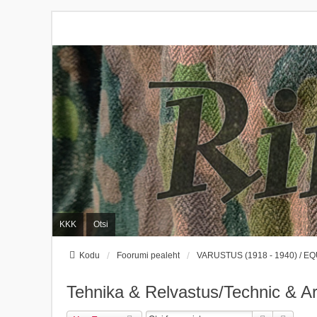
KKK
Otsi
Kodu
Foorumi pealeht
VARUSTUS (1918 - 1940) / EQ
Tehnika & Relvastus/Technic & 