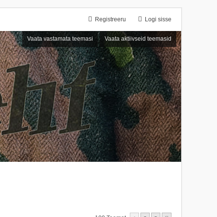
Registreeru
Logi sisse
Vaata vastamata teemasi
Vaata aktiivseid teemasid