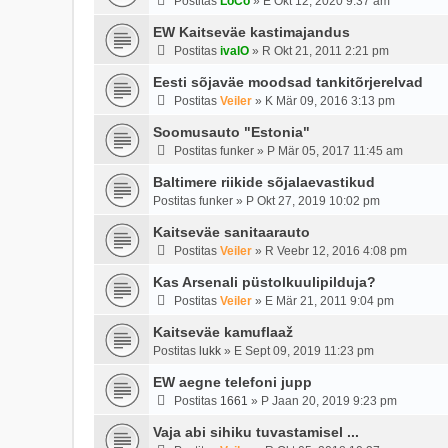
Postitas
LoCo
»
E Okt 12, 2020 9:37 am
EW Kaitseväe kastimajandus
Postitas
ivalO
»
R Okt 21, 2011 2:21 pm
Eesti sõjaväe moodsad tankitõrjerelvad
Postitas
Veiler
»
K Mär 09, 2016 3:13 pm
Soomusauto "Estonia"
Postitas
funker
»
P Mär 05, 2017 11:45 am
Baltimere riikide sõjalaevastikud
Postitas
funker
»
P Okt 27, 2019 10:02 pm
Kaitseväe sanitaarauto
Postitas
Veiler
»
R Veebr 12, 2016 4:08 pm
Kas Arsenali püstolkuulipilduja?
Postitas
Veiler
»
E Mär 21, 2011 9:04 pm
Kaitseväe kamuflaaž
Postitas
lukk
»
E Sept 09, 2019 11:23 pm
EW aegne telefoni jupp
Postitas
1661
»
P Jaan 20, 2019 9:23 pm
Vaja abi sihiku tuvastamisel ...