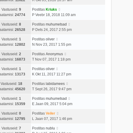
Vastuseid:
9
Postitas
Kriuks
aatamisi:
24774
P Veebr 18, 2018 11:09 am
Vastuseid:
8
Postitas
muhumetsad
aatamisi:
26528
P Dets 24, 2017 2:55 pm
Vastuseid:
1
Postitas
oliver
aatamisi:
12802
N Nov 23, 2017 1:55 pm
Vastuseid:
2
Postitas
Anonymus
aatamisi:
16873
T Nov 07, 2017 1:18 pm
Vastuseid:
1
Postitas
oliver
aatamisi:
13173
K Okt 11, 2017 11:27 pm
Vastuseid:
18
Postitas
labidamees
aatamisi:
45620
T Sept 26, 2017 9:47 pm
Vastuseid:
1
Postitas
muhumetsad
aatamisi:
15359
E Jaan 09, 2017 5:04 pm
Vastuseid:
0
Postitas
Veiler
aatamisi:
12795
L Jaan 07, 2017 1:46 pm
Vastuseid:
7
Postitas
nublu