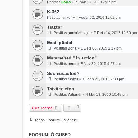
Postitas
LoCo
»
P Jaan 17, 2010 7:27 pm
K-362
Postitas
funker
»
T Veebr 02, 2016 11:02 pm
Traktor
Postitas
punkriehitaja
»
E Dets 14, 2015 12:50 pm
Eesti püstol
Postitas
Borja
»
L Dets 05, 2015 2:27 pm
Meremehed " in action"
Postitas
nonn
»
E Nov 30, 2015 9:27 am
Soomusautod?
Postitas
funker
»
K Jaan 21, 2015 2:30 pm
Tsiviiltelefon
Postitas
Wiljandi
»
N Mai 13, 2010 10:45 pm
Uus Teema
Tagasi Foorumi Esilehele
FOORUMI ÕIGUSED