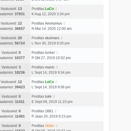
Vastuseid:
13
Postitas
LoCo
aatamisi:
37931
K Aug 12, 2020 3:34 pm
Vastuseid:
12
Postitas
Anonymus
aatamisi:
36657
N Mai 14, 2020 12:00 am
Vastuseid:
20
Postitas
skulmars
aatamisi:
56724
L Nov 30, 2019 9:35 pm
Vastuseid:
0
Postitas
funker
aatamisi:
10377
P Okt 27, 2019 10:02 pm
Vastuseid:
3
Postitas
manic
aatamisi:
18236
L Sept 14, 2019 9:34 pm
Vastuseid:
12
Postitas
LoCo
aatamisi:
39423
L Sept 14, 2019 9:06 pm
Vastuseid:
0
Postitas
lukk
aatamisi:
11411
E Sept 09, 2019 11:23 pm
Vastuseid:
0
Postitas
1661
aatamisi:
11401
P Jaan 20, 2019 9:23 pm
Vastuseid:
0
Postitas
Veiler
aatamisi:
11622
R Okt 05, 2018 10:37 am