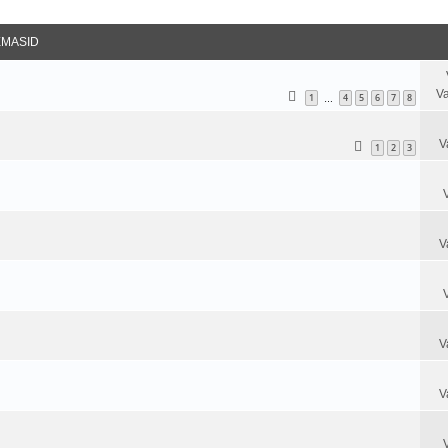
datud Otsing
EMASID
Va
1
4
5
6
7
8
…
V
1
2
3
V
V
V