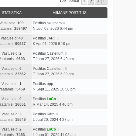
1
2
3
Järgmine
109 Teemat
STATISTIKA
VIIMANE POSTITUS
Vastuseid:
109
Postitas
skulmars
atamisi:
258497
N Juul 09, 2026 6:44 pm
Vastuseid:
40
Postitas
JARF
aatamisi:
90527
K Apr 01, 2026 9:19 pm
Vastuseid:
2
Postitas
Castellum
Vaatamisi:
9693
T Jaan 27, 2026 6:49 pm
Vastuseid:
6
Postitas
Castellum
aatamisi:
23562
T Jaan 27, 2026 6:39 pm
Vastuseid:
1
Postitas
ppp
Vaatamisi:
5459
N Sept 11, 2025 10:50 pm
Vastuseid:
0
Postitas
LoCo
aatamisi:
16651
R Mär 14, 2025 4:46 pm
Vastuseid:
3
Postitas
Kärp
aatamisi:
15545
L Juul 20, 2024 4:27 pm
Vastuseid:
2
Postitas
LoCo
Vaatamisi:
7453
L Juun 01, 2024 11:08 am