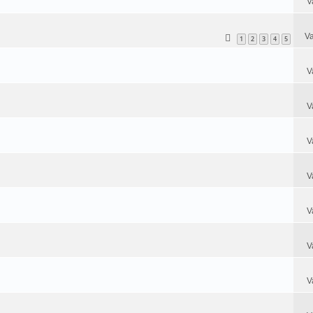
V
Va
1
2
3
4
5
V
V
V
V
V
V
V