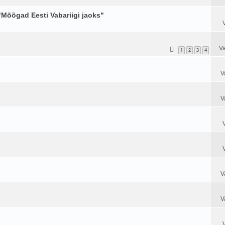
 "Mõõgad Eesti Vabariigi jaoks"
Va
1
2
3
4
V
V
V
V