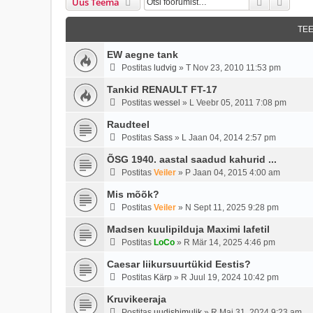
Otsi
Täien
Uus Teema
TE
EW aegne tank
Postitas
ludvig
»
T Nov 23, 2010 11:53 pm
Tankid RENAULT FT-17
Postitas
wessel
»
L Veebr 05, 2011 7:08 pm
Raudteel
Postitas
Sass
»
L Jaan 04, 2014 2:57 pm
ÕSG 1940. aastal saadud kahurid ...
Postitas
Veiler
»
P Jaan 04, 2015 4:00 am
Mis mõõk?
Postitas
Veiler
»
N Sept 11, 2025 9:28 pm
Madsen kuulipilduja Maximi lafetil
Postitas
LoCo
»
R Mär 14, 2025 4:46 pm
Caesar liikursuurtükid Eestis?
Postitas
Kärp
»
R Juul 19, 2024 10:42 pm
Kruvikeeraja
Postitas
uudishimulik
»
R Mai 31, 2024 9:23 am