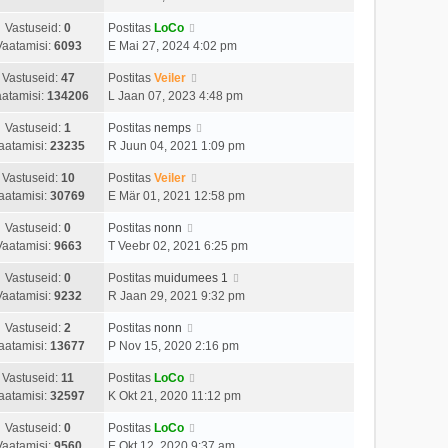
Vastuseid:
0
Postitas
LoCo
Vaatamisi:
6093
E Mai 27, 2024 4:02 pm
Vastuseid:
47
Postitas
Veiler
atamisi:
134206
L Jaan 07, 2023 4:48 pm
Vastuseid:
1
Postitas
nemps
aatamisi:
23235
R Juun 04, 2021 1:09 pm
Vastuseid:
10
Postitas
Veiler
aatamisi:
30769
E Mär 01, 2021 12:58 pm
Vastuseid:
0
Postitas
nonn
Vaatamisi:
9663
T Veebr 02, 2021 6:25 pm
Vastuseid:
0
Postitas
muidumees 1
Vaatamisi:
9232
R Jaan 29, 2021 9:32 pm
Vastuseid:
2
Postitas
nonn
aatamisi:
13677
P Nov 15, 2020 2:16 pm
Vastuseid:
11
Postitas
LoCo
aatamisi:
32597
K Okt 21, 2020 11:12 pm
Vastuseid:
0
Postitas
LoCo
Vaatamisi:
9560
E Okt 12, 2020 9:37 am