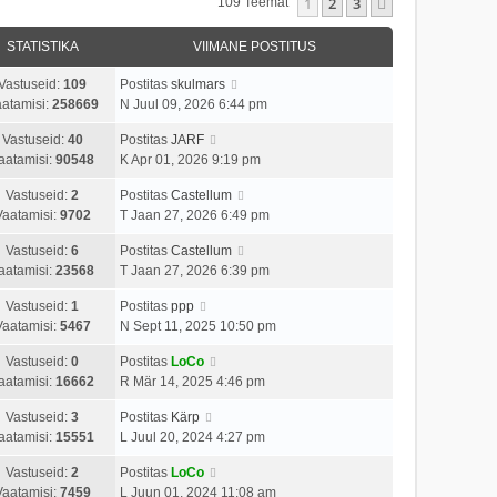
1
2
3
Järgmine
109 Teemat
STATISTIKA
VIIMANE POSTITUS
Vastuseid:
109
Postitas
skulmars
atamisi:
258669
N Juul 09, 2026 6:44 pm
Vastuseid:
40
Postitas
JARF
aatamisi:
90548
K Apr 01, 2026 9:19 pm
Vastuseid:
2
Postitas
Castellum
Vaatamisi:
9702
T Jaan 27, 2026 6:49 pm
Vastuseid:
6
Postitas
Castellum
aatamisi:
23568
T Jaan 27, 2026 6:39 pm
Vastuseid:
1
Postitas
ppp
Vaatamisi:
5467
N Sept 11, 2025 10:50 pm
Vastuseid:
0
Postitas
LoCo
aatamisi:
16662
R Mär 14, 2025 4:46 pm
Vastuseid:
3
Postitas
Kärp
aatamisi:
15551
L Juul 20, 2024 4:27 pm
Vastuseid:
2
Postitas
LoCo
Vaatamisi:
7459
L Juun 01, 2024 11:08 am