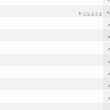
V
Va
1
2
3
4
5
V
V
V
V
V
V
V