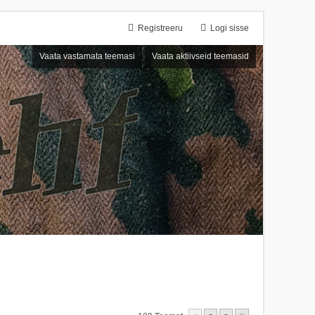
Registreeru
Logi sisse
Vaata vastamata teemasi
Vaata aktiivseid teemasid