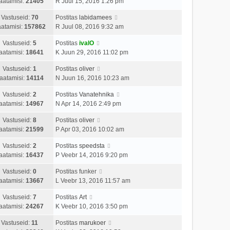
aatamisi:
21405
R Juul 15, 2016 1:26 pm
Vastuseid:
70
Postitas
labidamees
atamisi:
157862
R Juul 08, 2016 9:32 am
Vastuseid:
5
Postitas
ivalO
aatamisi:
18641
K Juun 29, 2016 11:02 pm
Vastuseid:
1
Postitas
oliver
aatamisi:
14114
N Juun 16, 2016 10:23 am
Vastuseid:
2
Postitas
Vanatehnika
aatamisi:
14967
N Apr 14, 2016 2:49 pm
Vastuseid:
8
Postitas
oliver
aatamisi:
21599
P Apr 03, 2016 10:02 am
Vastuseid:
2
Postitas
speedsta
aatamisi:
16437
P Veebr 14, 2016 9:20 pm
Vastuseid:
0
Postitas
funker
aatamisi:
13667
L Veebr 13, 2016 11:57 am
Vastuseid:
7
Postitas
Art
aatamisi:
24267
K Veebr 10, 2016 3:50 pm
Vastuseid:
11
Postitas
marukoer