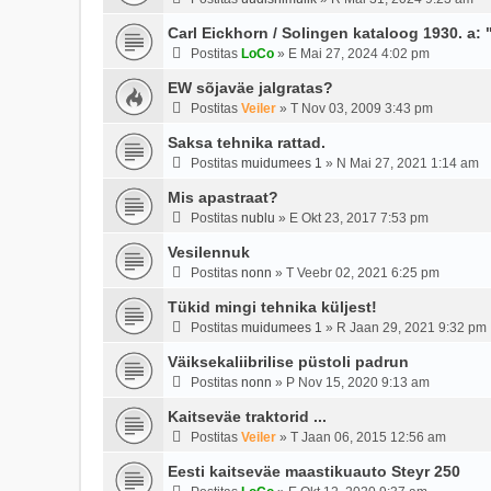
Carl Eickhorn / Solingen kataloog 1930. a:
Postitas
LoCo
»
E Mai 27, 2024 4:02 pm
EW sõjaväe jalgratas?
Postitas
Veiler
»
T Nov 03, 2009 3:43 pm
Saksa tehnika rattad.
Postitas
muidumees 1
»
N Mai 27, 2021 1:14 am
Mis apastraat?
Postitas
nublu
»
E Okt 23, 2017 7:53 pm
Vesilennuk
Postitas
nonn
»
T Veebr 02, 2021 6:25 pm
Tükid mingi tehnika küljest!
Postitas
muidumees 1
»
R Jaan 29, 2021 9:32 pm
Väiksekaliibrilise püstoli padrun
Postitas
nonn
»
P Nov 15, 2020 9:13 am
Kaitseväe traktorid ...
Postitas
Veiler
»
T Jaan 06, 2015 12:56 am
Eesti kaitseväe maastikuauto Steyr 250