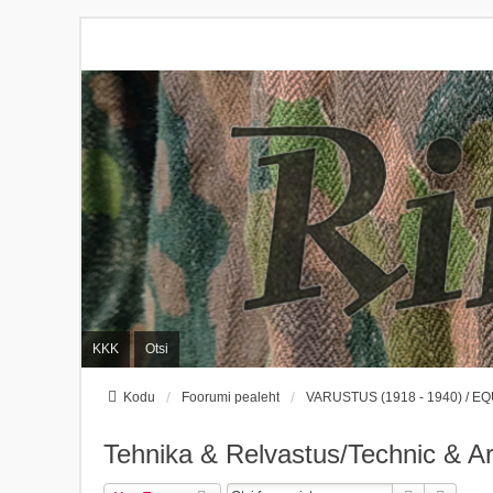
KKK
Otsi
Kodu
Foorumi pealeht
VARUSTUS (1918 - 1940) / EQ
Tehnika & Relvastus/Technic & 