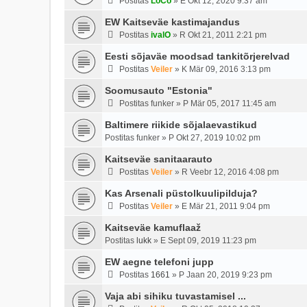
Postitas
LoCo
»
E Okt 12, 2020 9:37 am
EW Kaitseväe kastimajandus
Postitas
ivalO
»
R Okt 21, 2011 2:21 pm
Eesti sõjaväe moodsad tankitõrjerelvad
Postitas
Veiler
»
K Mär 09, 2016 3:13 pm
Soomusauto "Estonia"
Postitas
funker
»
P Mär 05, 2017 11:45 am
Baltimere riikide sõjalaevastikud
Postitas
funker
»
P Okt 27, 2019 10:02 pm
Kaitseväe sanitaarauto
Postitas
Veiler
»
R Veebr 12, 2016 4:08 pm
Kas Arsenali püstolkuulipilduja?
Postitas
Veiler
»
E Mär 21, 2011 9:04 pm
Kaitseväe kamuflaaž
Postitas
lukk
»
E Sept 09, 2019 11:23 pm
EW aegne telefoni jupp
Postitas
1661
»
P Jaan 20, 2019 9:23 pm
Vaja abi sihiku tuvastamisel ...