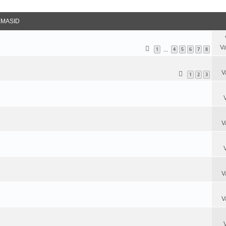
datud Otsing
EMASID
Va
1
4
5
6
7
8
…
V
1
2
3
V
V
V