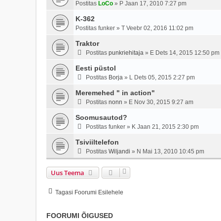
Postitas
LoCo
»
P Jaan 17, 2010 7:27 pm
K-362
Postitas
funker
»
T Veebr 02, 2016 11:02 pm
Traktor
Postitas
punkriehitaja
»
E Dets 14, 2015 12:50 pm
Eesti püstol
Postitas
Borja
»
L Dets 05, 2015 2:27 pm
Meremehed " in action"
Postitas
nonn
»
E Nov 30, 2015 9:27 am
Soomusautod?
Postitas
funker
»
K Jaan 21, 2015 2:30 pm
Tsiviiltelefon
Postitas
Wiljandi
»
N Mai 13, 2010 10:45 pm
Uus Teema
Tagasi Foorumi Esilehele
FOORUMI ÕIGUSED