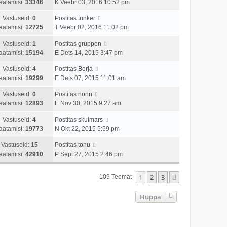
aatamisi:
33346
K Veebr 03, 2016 10:52 pm
Vastuseid:
0
Postitas
funker
aatamisi:
12725
T Veebr 02, 2016 11:02 pm
Vastuseid:
1
Postitas
gruppen
aatamisi:
15194
E Dets 14, 2015 3:47 pm
Vastuseid:
4
Postitas
Borja
aatamisi:
19299
E Dets 07, 2015 11:01 am
Vastuseid:
0
Postitas
nonn
aatamisi:
12893
E Nov 30, 2015 9:27 am
Vastuseid:
4
Postitas
skulmars
aatamisi:
19773
N Okt 22, 2015 5:59 pm
Vastuseid:
15
Postitas
tonu
aatamisi:
42910
P Sept 27, 2015 2:46 pm
1
2
3
Järgmine
109 Teemat
Hüppa