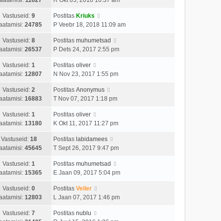
Vastuseid:
9
Postitas
Kriuks
aatamisi:
24785
P Veebr 18, 2018 11:09 am
Vastuseid:
8
Postitas
muhumetsad
aatamisi:
26537
P Dets 24, 2017 2:55 pm
Vastuseid:
1
Postitas
oliver
aatamisi:
12807
N Nov 23, 2017 1:55 pm
Vastuseid:
2
Postitas
Anonymus
aatamisi:
16883
T Nov 07, 2017 1:18 pm
Vastuseid:
1
Postitas
oliver
aatamisi:
13180
K Okt 11, 2017 11:27 pm
Vastuseid:
18
Postitas
labidamees
aatamisi:
45645
T Sept 26, 2017 9:47 pm
Vastuseid:
1
Postitas
muhumetsad
aatamisi:
15365
E Jaan 09, 2017 5:04 pm
Vastuseid:
0
Postitas
Veiler
aatamisi:
12803
L Jaan 07, 2017 1:46 pm
Vastuseid:
7
Postitas
nublu