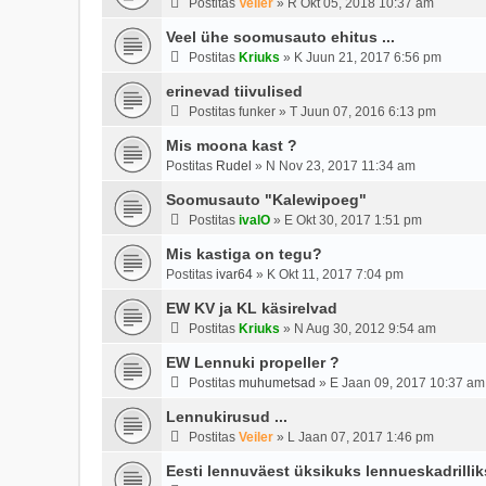
Postitas
Veiler
»
R Okt 05, 2018 10:37 am
Veel ühe soomusauto ehitus ...
Postitas
Kriuks
»
K Juun 21, 2017 6:56 pm
erinevad tiivulised
Postitas
funker
»
T Juun 07, 2016 6:13 pm
Mis moona kast ?
Postitas
Rudel
»
N Nov 23, 2017 11:34 am
Soomusauto "Kalewipoeg"
Postitas
ivalO
»
E Okt 30, 2017 1:51 pm
Mis kastiga on tegu?
Postitas
ivar64
»
K Okt 11, 2017 7:04 pm
EW KV ja KL käsirelvad
Postitas
Kriuks
»
N Aug 30, 2012 9:54 am
EW Lennuki propeller ?
Postitas
muhumetsad
»
E Jaan 09, 2017 10:37 am
Lennukirusud ...
Postitas
Veiler
»
L Jaan 07, 2017 1:46 pm
Eesti lennuväest üksikuks lennueskadrilliks