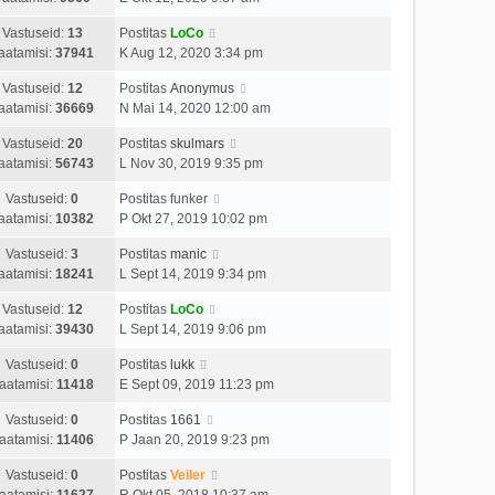
Vastuseid:
13
Postitas
LoCo
aatamisi:
37941
K Aug 12, 2020 3:34 pm
Vastuseid:
12
Postitas
Anonymus
aatamisi:
36669
N Mai 14, 2020 12:00 am
Vastuseid:
20
Postitas
skulmars
aatamisi:
56743
L Nov 30, 2019 9:35 pm
Vastuseid:
0
Postitas
funker
aatamisi:
10382
P Okt 27, 2019 10:02 pm
Vastuseid:
3
Postitas
manic
aatamisi:
18241
L Sept 14, 2019 9:34 pm
Vastuseid:
12
Postitas
LoCo
aatamisi:
39430
L Sept 14, 2019 9:06 pm
Vastuseid:
0
Postitas
lukk
aatamisi:
11418
E Sept 09, 2019 11:23 pm
Vastuseid:
0
Postitas
1661
aatamisi:
11406
P Jaan 20, 2019 9:23 pm
Vastuseid:
0
Postitas
Veiler
aatamisi:
11627
R Okt 05, 2018 10:37 am