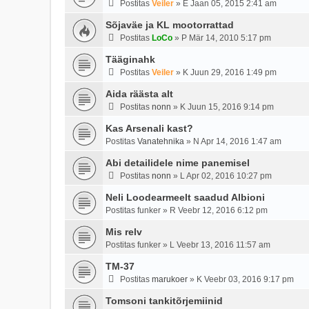
Postitas
Veiler
»
E Jaan 05, 2015 2:41 am
Sõjaväe ja KL mootorrattad
Postitas
LoCo
»
P Mär 14, 2010 5:17 pm
Tääginahk
Postitas
Veiler
»
K Juun 29, 2016 1:49 pm
Aida räästa alt
Postitas
nonn
»
K Juun 15, 2016 9:14 pm
Kas Arsenali kast?
Postitas
Vanatehnika
»
N Apr 14, 2016 1:47 am
Abi detailidele nime panemisel
Postitas
nonn
»
L Apr 02, 2016 10:27 pm
Neli Loodearmeelt saadud Albioni
Postitas
funker
»
R Veebr 12, 2016 6:12 pm
Mis relv
Postitas
funker
»
L Veebr 13, 2016 11:57 am
TM-37
Postitas
marukoer
»
K Veebr 03, 2016 9:17 pm
Tomsoni tankitõrjemiinid