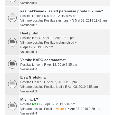
Vastuseid:
0
kas hakkavadki asjad paremuse poole liikuma?
Postitas
funker
» K Mai 08, 2019 8:59 pm
Viimane postitus Postitas
skulmars
»
N Mai 09, 2019 11:43 am
Vastuseid:
2
Häid pühi!
Postitas
tonu
» R Apr 19, 2019 7:00 pm
Viimane postitus Postitas
muhumetsad
»
R Apr 19, 2019 8:15 pm
Vastuseid:
1
Värske KAPO aastaraamat
Postitas
funker
» R Apr 12, 2019 7:35 pm
Vastuseid:
0
Elsa Gretškina
Postitas
funker
» P Apr 07, 2019 1:19 pm
Viimane postitus Postitas
kratt
»
E Apr 08, 2019 4:55 am
Vastuseid:
2
Mis märk?
Postitas
ivalO
» T Apr 02, 2019 5:16 pm
Viimane postitus Postitas
Veiler
»
K Apr 03, 2019 9:29 am
Vastuseid:
4