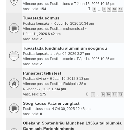
Viimane postitus Postitas
tonu
»
T Jaan 13, 2026 10:15 pm
Vastuseid:
154
1
8
9
10
11
…
Tuvastada sõrmus
Postitas
kepsuke
» R Juul 10, 2026 10:34 am
Viimane postitus Postitas
muhumetsad
»
L Juul 11, 2026 6:42 am
Vastuseid:
2
Tuvastada tundmatu alumiinium sööginõu
Postitas
kepsuke
» L Apr 04, 2026 3:27 pm
Viimane postitus Postitas
manic
»
T Apr 14, 2026 10:25 am
Vastuseid:
2
Punastest tellistest
Postitas
divine
» E Jaan 16, 2012 8:13 pm
Viimane postitus Postitas
Flakipoiss38
»
R Veebr 27, 2026 11:34 pm
Vastuseid:
175
1
9
10
11
12
…
Söögikauss Patarei vanglast
Postitas
tossom
» N Okt 30, 2025 12:48 pm
Vastuseid:
0
Õllekann Spatenbräu München 1936.a taliolümpia
Garmisch-Partenkirchenis