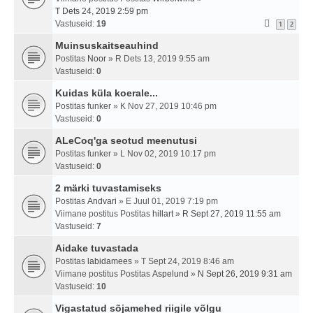
T Dets 24, 2019 2:59 pm
Vastuseid:
19
1
2
Muinsuskaitseauhind
Postitas
Noor
» R Dets 13, 2019 9:55 am
Vastuseid:
0
Kuidas küla koerale...
Postitas
funker
» K Nov 27, 2019 10:46 pm
Vastuseid:
0
ALeCoq'ga seotud meenutusi
Postitas
funker
» L Nov 02, 2019 10:17 pm
Vastuseid:
0
2 märki tuvastamiseks
Postitas
Andvari
» E Juul 01, 2019 7:19 pm
Viimane postitus Postitas
hillart
»
R Sept 27, 2019 11:55 am
Vastuseid:
7
Aidake tuvastada
Postitas
labidamees
» T Sept 24, 2019 8:46 am
Viimane postitus Postitas
Aspelund
»
N Sept 26, 2019 9:31 am
Vastuseid:
10
Vigastatud sõjamehed riigile võlgu