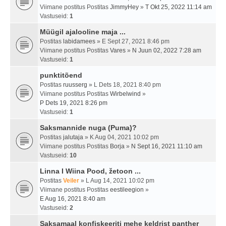
Viimane postitus Postitas
JimmyHey
»
T Okt 25, 2022 11:14 am
Vastuseid:
1
Müügil ajalooline maja ...
Postitas
labidamees
» E Sept 27, 2021 8:46 pm
Viimane postitus Postitas
Vares
»
N Juun 02, 2022 7:28 am
Vastuseid:
1
punktitõend
Postitas
ruusserg
» L Dets 18, 2021 8:40 pm
Viimane postitus Postitas
Wirbelwind
»
P Dets 19, 2021 8:26 pm
Vastuseid:
1
Saksmannide nuga (Puma)?
Postitas
jalutaja
» K Aug 04, 2021 10:02 pm
Viimane postitus Postitas
Borja
»
N Sept 16, 2021 11:10 am
Vastuseid:
10
Linna I Wiina Pood, žetoon ...
Postitas
Veiler
» L Aug 14, 2021 10:02 pm
Viimane postitus Postitas
eestileegion
»
E Aug 16, 2021 8:40 am
Vastuseid:
2
Saksamaal konfiskeeriti mehe keldrist panther