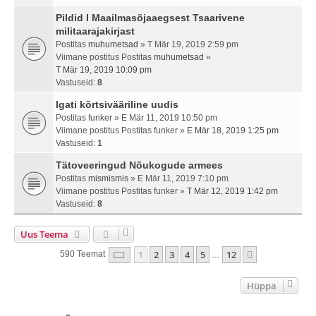
Pildid I Maailmasõjaaegsest Tsaarivene
militaarajakirjast
Postitas
muhumetsad
» T Mär 19, 2019 2:59 pm
Viimane postitus Postitas
muhumetsad
»
T Mär 19, 2019 10:09 pm
Vastuseid:
8
Igati kõrtsivääriline uudis
Postitas
funker
» E Mär 11, 2019 10:50 pm
Viimane postitus Postitas
funker
»
E Mär 18, 2019 1:25 pm
Vastuseid:
1
Tätoveeringud Nõukogude armees
Postitas
mismismis
» E Mär 11, 2019 7:10 pm
Viimane postitus Postitas
funker
»
T Mär 12, 2019 1:42 pm
Vastuseid:
8
Uus Teema
1
. Leht
12
-st
1
2
3
4
5
12
Järgmine
590 Teemat
…
Hüppa