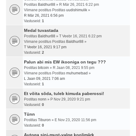
Postitas
Baldhur88
» R Mär 26, 2021 6:22 pm
Viimane postitus Postitas
uudishimulik
»
R Mär 26, 2021 6:56 pm
Vastuseid:
1
Medal tuvastada
Postitas
Baldhur88
» T Veebr 16, 2021 6:22 pm
Viimane postitus Postitas
Baldhur88
»
T Veebr 16, 2021 9:17 pm
Vastuseid:
2
Palun abi mis EW ikooniga on tegu ???
Postitas
bitcoin
» R Jaan 08, 2021 9:55 pm
Viimane postitus Postitas
muhumetsad
»
L Jaan 09, 2021 7:06 am
Vastuseid:
1
Et võita sõda, tuleb kimuda paberossi!
Postitas
nonn
» P Nov 29, 2020 9:21 pm
Vastuseid:
0
Tünn
Postitas
Tiburon
» E Nov 23, 2020 11:56 pm
Vastuseid:
0
Autoga sini-must-valge koolimärk