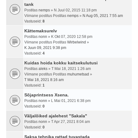
tank
Postitas
nemps
» N Juul 02, 2015 11:18 pm
Viimane postitus Postitas
nemps
»
N Aug 05, 2021 7:55 am
Vastuseid:
8
Kättemaksurelv
Postitas
nonn
» K Okt 07, 2020 12:58 pm
Viimane postitus Postitas
Wirbelwind
»
K Juun 09, 2021 9:38 pm
Vastuseid:
4
Kuidas hoida kokku kaitsekulutusi
Postitas
aleks
» T Mai 18, 2021 1:26 am
Viimane postitus Postitas
muhumetsad
»
T Mai 18, 2021 8:16 am
Vastuseid:
1
Sõjaprintsess Xsena.
Postitas
nonn
» L Mai 01, 2021 6:38 pm
Vastuseid:
0
Väljalõiked ajalehest "Sakala"
Postitas
nonn
» T Apr 27, 2021 8:04 am
Vastuseid:
0
Saksa tehnika rattad tuvastada