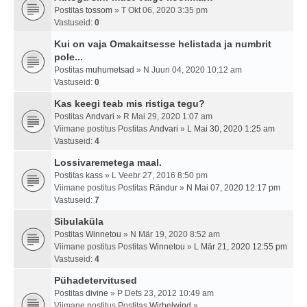
Postitas
tossom
» T Okt 06, 2020 3:35 pm
Vastuseid:
0
Kui on vaja Omakaitsesse helistada ja numbrit
pole...
Postitas
muhumetsad
» N Juun 04, 2020 10:12 am
Vastuseid:
0
Kas keegi teab mis ristiga tegu?
Postitas
Andvari
» R Mai 29, 2020 1:07 am
Viimane postitus Postitas
Andvari
»
L Mai 30, 2020 1:25 am
Vastuseid:
4
Lossivaremetega maal.
Postitas
kass
» L Veebr 27, 2016 8:50 pm
Viimane postitus Postitas
Rändur
»
N Mai 07, 2020 12:17 pm
Vastuseid:
7
Sibulaküla
Postitas
Winnetou
» N Mär 19, 2020 8:52 am
Viimane postitus Postitas
Winnetou
»
L Mär 21, 2020 12:55 pm
Vastuseid:
4
Pühadetervitused
Postitas
divine
» P Dets 23, 2012 10:49 am
Viimane postitus Postitas
Wirbelwind
»