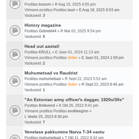
Postitas
tossom
» R Aug 15, 2025 4:05 pm
Viimane postitus Postitas
lauri
»
E Aug 18, 2025 9:03 am
Vastuseid:
3
History magazine
Postitas
Gobrekt44
» R Mai 02, 2025 9:54 pm
Vastuseid:
0
Head uut aastat!
Postitas
KRULL
» E Jaan 01, 2024 11:13 am
Viimane postitus Postitas
Veiler
»
E Jaan 01, 2024 1:59 pm
Vastuseid:
2
Muhumetsad vs Raudrist
Postitas
muhumetsad
» R Sept 22, 2023 5:52 am
Viimane postitus Postitas
Veiler
»
R Sept 22, 2023 8:46 am
Vastuseid:
1
"An Estonian army officer's dagger, 1920s/30s"
Postitas
Ilmikvend
» K Okt 26, 2022 9:41 pm
Viimane postitus Postitas
eestileegion
»
L Veebr 25, 2023 9:30 pm
Vastuseid:
7
Venelase pakkumine Narva T-34 vastu
Postitas
muhumetsad
» T Okt 11, 2022 8:42 pm