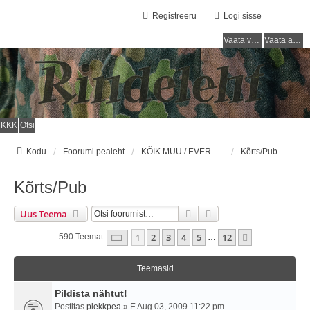
Registreeru
Logi sisse
Vaata vastamata teemasi
Vaata aktiivseid teemasid
KKK
Otsi
Kodu
Foorumi pealeht
KÕIK MUU / EVERYTHING ELSE
Kõrts/Pub
Kõrts/Pub
Otsi
Täiendatud Otsing
Uus Teema
1
. Leht
12
-st
1
2
3
4
5
12
Järgmine
590 Teemat
…
Teemasid
Pildista nähtut!
Postitas
plekkpea
» E Aug 03, 2009 11:22 pm