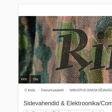
KKK
Otsi
Kodu
Foorumi pealeht
VARUSTUS (SAKSA SÕJAVÄGI
Sidevahendid & Elektroonika/Com