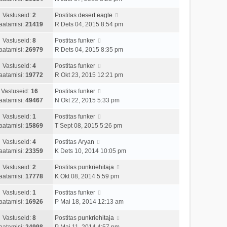
Vastuseid:
2
Postitas
desert eagle
aatamisi:
21419
R Dets 04, 2015 8:54 pm
Vastuseid:
8
Postitas
funker
aatamisi:
26979
R Dets 04, 2015 8:35 pm
Vastuseid:
4
Postitas
funker
aatamisi:
19772
R Okt 23, 2015 12:21 pm
Vastuseid:
16
Postitas
funker
aatamisi:
49467
N Okt 22, 2015 5:33 pm
Vastuseid:
1
Postitas
funker
aatamisi:
15869
T Sept 08, 2015 5:26 pm
Vastuseid:
4
Postitas
Aryan
aatamisi:
23359
K Dets 10, 2014 10:05 pm
Vastuseid:
2
Postitas
punkriehitaja
aatamisi:
17778
K Okt 08, 2014 5:59 pm
Vastuseid:
1
Postitas
funker
aatamisi:
16926
P Mai 18, 2014 12:13 am
Vastuseid:
8
Postitas
punkriehitaja
aatamisi:
24998
P Mai 11, 2014 4:57 pm