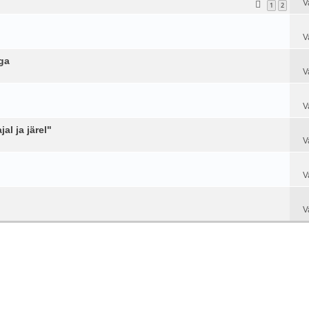
V
1
2
V
ga
V
V
l ja järel"
V
V
V