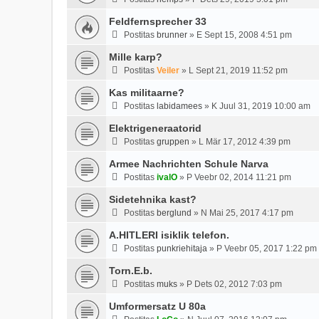
Feldfernsprecher 33
Postitas
brunner
»
E Sept 15, 2008 4:51 pm
Mille karp?
Postitas
Veiler
»
L Sept 21, 2019 11:52 pm
Kas militaarne?
Postitas
labidamees
»
K Juul 31, 2019 10:00 am
Elektrigeneraatorid
Postitas
gruppen
»
L Mär 17, 2012 4:39 pm
Armee Nachrichten Schule Narva
Postitas
ivalO
»
P Veebr 02, 2014 11:21 pm
Sidetehnika kast?
Postitas
berglund
»
N Mai 25, 2017 4:17 pm
A.HITLERI isiklik telefon.
Postitas
punkriehitaja
»
P Veebr 05, 2017 1:22 pm
Torn.E.b.
Postitas
muks
»
P Dets 02, 2012 7:03 pm
Umformersatz U 80a