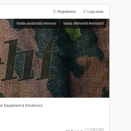
Registreeru
Logi sisse
Vaata vastamata teemasi
Vaata aktiivseid teemasid
n Equipment & Electronics