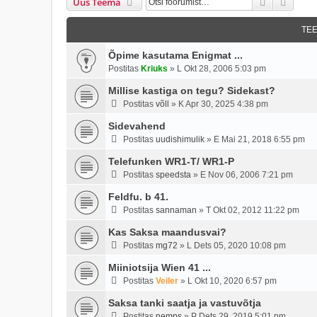
Otsi
Täien
Uus Teema
TE
Õpime kasutama Enigmat ...
Postitas
Kriuks
»
L Okt 28, 2006 5:03 pm
Millise kastiga on tegu? Sidekast?
Postitas
võll
»
K Apr 30, 2025 4:38 pm
Sidevahend
Postitas
uudishimulik
»
E Mai 21, 2018 6:55 pm
Telefunken WR1-T/ WR1-P
Postitas
speedsta
»
E Nov 06, 2006 7:21 pm
Feldfu. b 41.
Postitas
sannaman
»
T Okt 02, 2012 11:22 pm
Kas Saksa maandusvai?
Postitas
mg72
»
L Dets 05, 2020 10:08 pm
Miiniotsija Wien 41 ...
Postitas
Veiler
»
L Okt 10, 2020 6:57 pm
Saksa tanki saatja ja vastuvõtja
Postitas
nemps
»
P Dets 29, 2019 5:01 pm