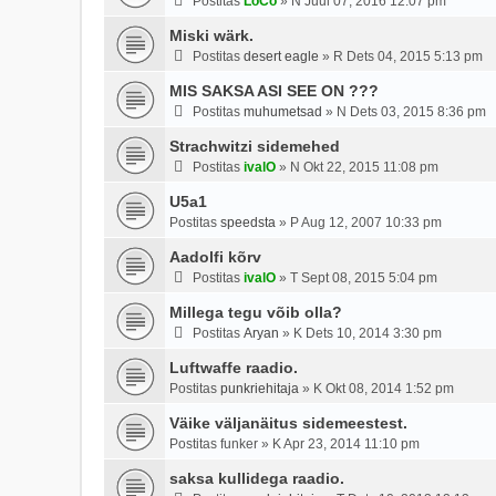
Postitas
LoCo
»
N Juul 07, 2016 12:07 pm
Miski wärk.
Postitas
desert eagle
»
R Dets 04, 2015 5:13 pm
MIS SAKSA ASI SEE ON ???
Postitas
muhumetsad
»
N Dets 03, 2015 8:36 pm
Strachwitzi sidemehed
Postitas
ivalO
»
N Okt 22, 2015 11:08 pm
U5a1
Postitas
speedsta
»
P Aug 12, 2007 10:33 pm
Aadolfi kõrv
Postitas
ivalO
»
T Sept 08, 2015 5:04 pm
Millega tegu võib olla?
Postitas
Aryan
»
K Dets 10, 2014 3:30 pm
Luftwaffe raadio.
Postitas
punkriehitaja
»
K Okt 08, 2014 1:52 pm
Väike väljanäitus sidemeestest.
Postitas
funker
»
K Apr 23, 2014 11:10 pm
saksa kullidega raadio.