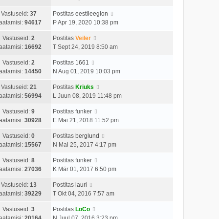
Vastuseid:
37
Postitas
eestileegion
aatamisi:
94617
P Apr 19, 2020 10:38 pm
Vastuseid:
2
Postitas
Veiler
aatamisi:
16692
T Sept 24, 2019 8:50 am
Vastuseid:
2
Postitas
1661
aatamisi:
14450
N Aug 01, 2019 10:03 pm
Vastuseid:
21
Postitas
Kriuks
aatamisi:
56994
L Juun 08, 2019 11:48 pm
Vastuseid:
9
Postitas
funker
aatamisi:
30928
E Mai 21, 2018 11:52 pm
Vastuseid:
0
Postitas
berglund
aatamisi:
15567
N Mai 25, 2017 4:17 pm
Vastuseid:
8
Postitas
funker
aatamisi:
27036
K Mär 01, 2017 6:50 pm
Vastuseid:
13
Postitas
lauri
aatamisi:
39229
T Okt 04, 2016 7:57 am
Vastuseid:
3
Postitas
LoCo
aatamisi:
20164
N Juul 07, 2016 3:23 pm