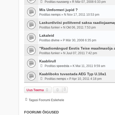
Postitas
ruusserg
»
R Mär 07, 2008 6:33 pm
Mis Umformeri jupid ?
Postitas
nemps
»
N Nov 17, 2011 10:53 pm
Laskurdiviisi poliitvend saksa raadiojaama
Postitas
funker
»
N Okt 06, 2011 7:53 pm
Lakaleid
Postitas
divine
»
P Mär 30, 2008 6:35 pm
"Raadiomängud Eestis Teise maailmasõja aja
Postitas
funker
»
N Juul 07, 2011 7:42 pm
Kaablirull
Postitas
speedsta
»
K Mai 11, 2011 9:59 am
Kaabliboks tuvastada AEG Typ U.10a1
Postitas
nemps
»
P Apr 10, 2011 4:18 pm
Uus Teema
Tagasi Foorumi Esilehele
FOORUMI ÕIGUSED