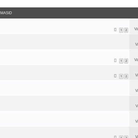
datud Otsing
EMASID
Va
1
2
V
Va
1
2
V
1
2
V
V
V
V
1
2