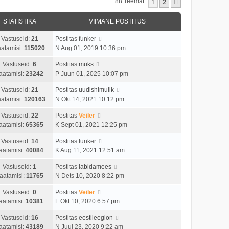
1
2
Järgmine
88 Teemat
STATISTIKA
VIIMANE POSTITUS
Vastuseid:
21
Postitas
funker
atamisi:
115020
N Aug 01, 2019 10:36 pm
Vastuseid:
6
Postitas
muks
aatamisi:
23242
P Juun 01, 2025 10:07 pm
Vastuseid:
21
Postitas
uudishimulik
atamisi:
120163
N Okt 14, 2021 10:12 pm
Vastuseid:
22
Postitas
Veiler
aatamisi:
65365
K Sept 01, 2021 12:25 pm
Vastuseid:
14
Postitas
funker
aatamisi:
40084
K Aug 11, 2021 12:51 am
Vastuseid:
1
Postitas
labidamees
aatamisi:
11765
N Dets 10, 2020 8:22 pm
Vastuseid:
0
Postitas
Veiler
aatamisi:
10381
L Okt 10, 2020 6:57 pm
Vastuseid:
16
Postitas
eestileegion
aatamisi:
43189
N Juul 23, 2020 9:22 am