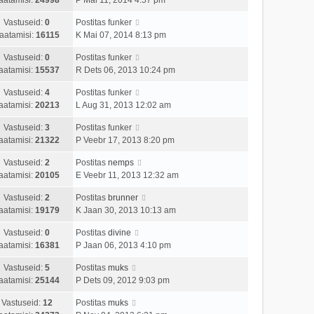
Vastuseid:
0
Postitas
funker
aatamisi:
16115
K Mai 07, 2014 8:13 pm
Vastuseid:
0
Postitas
funker
aatamisi:
15537
R Dets 06, 2013 10:24 pm
Vastuseid:
4
Postitas
funker
aatamisi:
20213
L Aug 31, 2013 12:02 am
Vastuseid:
3
Postitas
funker
aatamisi:
21322
P Veebr 17, 2013 8:20 pm
Vastuseid:
2
Postitas
nemps
aatamisi:
20105
E Veebr 11, 2013 12:32 am
Vastuseid:
2
Postitas
brunner
aatamisi:
19179
K Jaan 30, 2013 10:13 am
Vastuseid:
0
Postitas
divine
aatamisi:
16381
P Jaan 06, 2013 4:10 pm
Vastuseid:
5
Postitas
muks
aatamisi:
25144
P Dets 09, 2012 9:03 pm
Vastuseid:
12
Postitas
muks