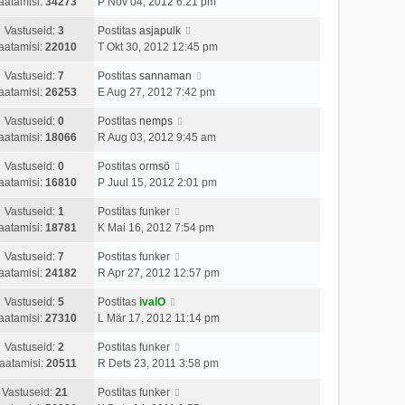
aatamisi:
34273
P Nov 04, 2012 6:21 pm
Vastuseid:
3
Postitas
asjapulk
aatamisi:
22010
T Okt 30, 2012 12:45 pm
Vastuseid:
7
Postitas
sannaman
aatamisi:
26253
E Aug 27, 2012 7:42 pm
Vastuseid:
0
Postitas
nemps
aatamisi:
18066
R Aug 03, 2012 9:45 am
Vastuseid:
0
Postitas
ormsö
aatamisi:
16810
P Juul 15, 2012 2:01 pm
Vastuseid:
1
Postitas
funker
aatamisi:
18781
K Mai 16, 2012 7:54 pm
Vastuseid:
7
Postitas
funker
aatamisi:
24182
R Apr 27, 2012 12:57 pm
Vastuseid:
5
Postitas
ivalO
aatamisi:
27310
L Mär 17, 2012 11:14 pm
Vastuseid:
2
Postitas
funker
aatamisi:
20511
R Dets 23, 2011 3:58 pm
Vastuseid:
21
Postitas
funker