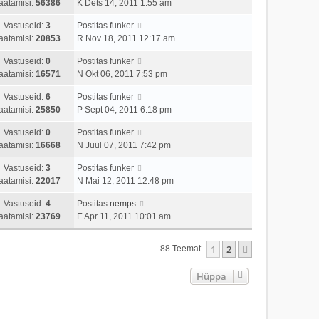
aatamisi:
56386
K Dets 14, 2011 1:55 am
Vastuseid:
3
Postitas
funker
aatamisi:
20853
R Nov 18, 2011 12:17 am
Vastuseid:
0
Postitas
funker
aatamisi:
16571
N Okt 06, 2011 7:53 pm
Vastuseid:
6
Postitas
funker
aatamisi:
25850
P Sept 04, 2011 6:18 pm
Vastuseid:
0
Postitas
funker
aatamisi:
16668
N Juul 07, 2011 7:42 pm
Vastuseid:
3
Postitas
funker
aatamisi:
22017
N Mai 12, 2011 12:48 pm
Vastuseid:
4
Postitas
nemps
aatamisi:
23769
E Apr 11, 2011 10:01 am
1
2
Järgmine
88 Teemat
Hüppa