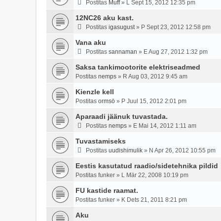
Postitas
Muff
»
L Sept 15, 2012 12:35 pm
12NC26 aku kast.
Postitas
igasugust
»
P Sept 23, 2012 12:58 pm
Vana aku
Postitas
sannaman
»
E Aug 27, 2012 1:32 pm
Saksa tankimootorite elektriseadmed
Postitas
nemps
»
R Aug 03, 2012 9:45 am
Kienzle kell
Postitas
ormsö
»
P Juul 15, 2012 2:01 pm
Aparaadi jäänuk tuvastada.
Postitas
nemps
»
E Mai 14, 2012 1:11 am
Tuvastamiseks
Postitas
uudishimulik
»
N Apr 26, 2012 10:55 pm
Eestis kasutatud raadio/sidetehnika pildid
Postitas
funker
»
L Mär 22, 2008 10:19 pm
FU kastide raamat.
Postitas
funker
»
K Dets 21, 2011 8:21 pm
Aku