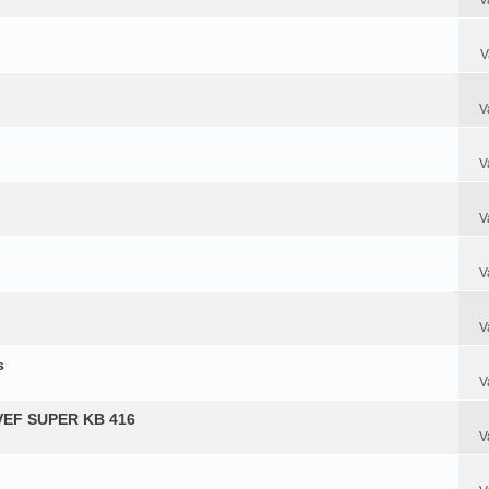
V
V
V
V
V
V
s
V
e VEF SUPER KB 416
V