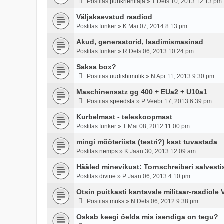
Postitas
punkriehitaja
»
T Dets 10, 2013 12:13 pm
Väljakaevatud raadiod
Postitas
funker
»
K Mai 07, 2014 8:13 pm
Akud, generaatorid, laadimismasinad
Postitas
funker
»
R Dets 06, 2013 10:24 pm
Saksa box?
Postitas
uudishimulik
»
N Apr 11, 2013 9:30 pm
Maschinensatz gg 400 + EUa2 + U10a1
Postitas
speedsta
»
P Veebr 17, 2013 6:39 pm
Kurbelmast - teleskoopmast
Postitas
funker
»
T Mai 08, 2012 11:00 pm
mingi mõõteriista (testri?) kast tuvastada
Postitas
nemps
»
K Jaan 30, 2013 12:09 am
Hääled minevikust: Tornschreiberi salvesti
Postitas
divine
»
P Jaan 06, 2013 4:10 pm
Otsin puitkasti kantavale militaar-raadiol
Postitas
muks
»
N Dets 06, 2012 9:38 pm
Oskab keegi öelda mis isendiga on tegu?