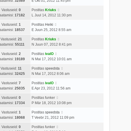
aatamisi:
32589
E Okt 01, 2012 11:45 pm
Vastuseid:
0
Postitas
Kriuks
aatamisi:
17182
L Juul 14, 2012 11:30 pm
Vastuseid:
1
Postitas
Heiki
aatamisi:
18537
E Juun 25, 2012 8:55 am
Vastuseid:
21
Postitas
Kriuks
aatamisi:
55111
N Juun 07, 2012 8:41 pm
Vastuseid:
2
Postitas
ivalO
aatamisi:
19189
N Mai 17, 2012 10:01 am
Vastuseid:
11
Postitas
speedsta
aatamisi:
32425
N Mai 17, 2012 8:06 am
Vastuseid:
7
Postitas
ivalO
aatamisi:
25035
E Apr 23, 2012 11:56 am
Vastuseid:
0
Postitas
funker
aatamisi:
17334
P Mär 18, 2012 10:08 pm
Vastuseid:
1
Postitas
speedsta
aatamisi:
18068
T Veebr 21, 2012 11:09 pm
Vastuseid:
0
Postitas
funker