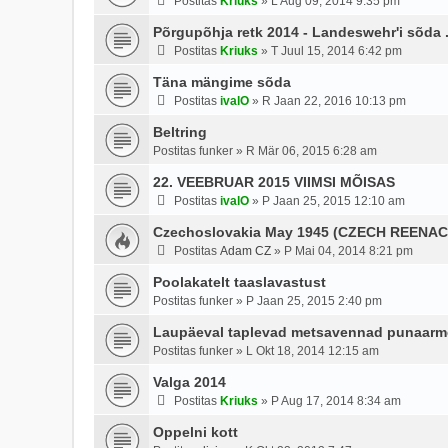
Postitas
Kriuks
»
L Aug 09, 2014 9:35 pm
Põrgupõhja retk 2014 - Landeswehr'i sõda .
Postitas
Kriuks
»
T Juul 15, 2014 6:42 pm
Täna mängime sõda
Postitas
ivalO
»
R Jaan 22, 2016 10:13 pm
Beltring
Postitas
funker
»
R Mär 06, 2015 6:28 am
22. VEEBRUAR 2015 VIIMSI MÕISAS
Postitas
ivalO
»
P Jaan 25, 2015 12:10 am
Czechoslovakia May 1945 (CZECH REEN
Postitas
Adam CZ
»
P Mai 04, 2014 8:21 pm
Poolakatelt taaslavastust
Postitas
funker
»
P Jaan 25, 2015 2:40 pm
Laupäeval taplevad metsavennad punaarmee
Postitas
funker
»
L Okt 18, 2014 12:15 am
Valga 2014
Postitas
Kriuks
»
P Aug 17, 2014 8:34 am
Oppelni kott