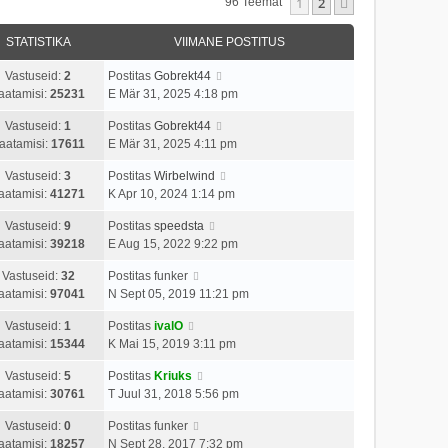
1
2
Järgmine
96 Teemat
STATISTIKA
VIIMANE POSTITUS
Vastuseid:
2
Postitas
Gobrekt44
aatamisi:
25231
E Mär 31, 2025 4:18 pm
Vastuseid:
1
Postitas
Gobrekt44
aatamisi:
17611
E Mär 31, 2025 4:11 pm
Vastuseid:
3
Postitas
Wirbelwind
aatamisi:
41271
K Apr 10, 2024 1:14 pm
Vastuseid:
9
Postitas
speedsta
aatamisi:
39218
E Aug 15, 2022 9:22 pm
Vastuseid:
32
Postitas
funker
aatamisi:
97041
N Sept 05, 2019 11:21 pm
Vastuseid:
1
Postitas
ivalO
aatamisi:
15344
K Mai 15, 2019 3:11 pm
Vastuseid:
5
Postitas
Kriuks
aatamisi:
30761
T Juul 31, 2018 5:56 pm
Vastuseid:
0
Postitas
funker
aatamisi:
18257
N Sept 28, 2017 7:32 pm