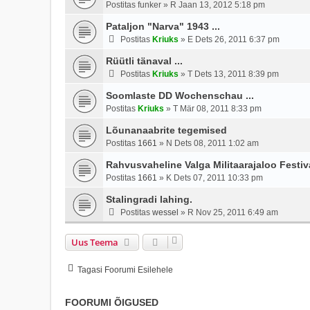
Postitas
funker
»
R Jaan 13, 2012 5:18 pm
Pataljon "Narva" 1943 ...
Postitas
Kriuks
»
E Dets 26, 2011 6:37 pm
Rüütli tänaval ...
Postitas
Kriuks
»
T Dets 13, 2011 8:39 pm
Soomlaste DD Wochenschau ...
Postitas
Kriuks
»
T Mär 08, 2011 8:33 pm
Lõunanaabrite tegemised
Postitas
1661
»
N Dets 08, 2011 1:02 am
Rahvusvaheline Valga Militaarajaloo Festi
Postitas
1661
»
K Dets 07, 2011 10:33 pm
Stalingradi lahing.
Postitas
wessel
»
R Nov 25, 2011 6:49 am
Uus Teema
Tagasi Foorumi Esilehele
FOORUMI ÕIGUSED