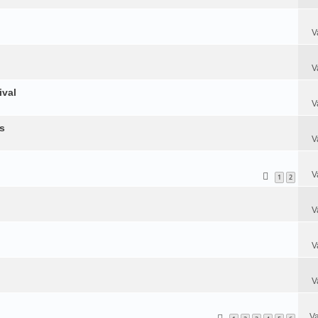
V
V
ival
V
s
V
V
1
2
V
V
V
Va