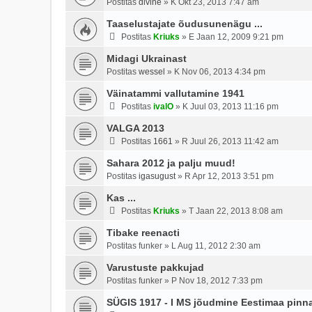
Postitas
divine
»
K Okt 23, 2013 7:47 am
Taaselustajate õudusunenägu ...
Postitas
Kriuks
»
E Jaan 12, 2009 9:21 pm
Midagi Ukrainast
Postitas
wessel
»
K Nov 06, 2013 4:34 pm
Väinatammi vallutamine 1941
Postitas
ivalO
»
K Juul 03, 2013 11:16 pm
VALGA 2013
Postitas
1661
»
R Juul 26, 2013 11:42 am
Sahara 2012 ja palju muud!
Postitas
igasugust
»
R Apr 12, 2013 3:51 pm
Kas ...
Postitas
Kriuks
»
T Jaan 22, 2013 8:08 am
Tibake reenacti
Postitas
funker
»
L Aug 11, 2012 2:30 am
Varustuste pakkujad
Postitas
funker
»
P Nov 18, 2012 7:33 pm
SÜGIS 1917 - I MS jõudmine Eestimaa pinna