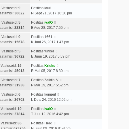
Vastuseid:
9
Postitas
lauri
aatamisi:
30022
N Sept 21, 2017 10:16 pm
Vastuseid:
5
Postitas
ivalO
aatamisi:
22314
E Aug 28, 2017 7:55 pm
Vastuseid:
0
Postitas
1661
aatamisi:
15678
K Juul 26, 2017 1:47 pm
Vastuseid:
5
Postitas
funker
aatamisi:
36722
E Juun 19, 2017 5:59 pm
Vastuseid:
16
Postitas
Kriuks
aatamisi:
45013
R Mai 05, 2017 8:30 am
Vastuseid:
7
Postitas
ZalktisLV
aatamisi:
31938
P Mär 19, 2017 5:52 pm
Vastuseid:
6
Postitas
kompül
aatamisi:
26702
L Dets 24, 2016 12:02 pm
Vastuseid:
10
Postitas
ivalO
aatamisi:
37814
T Juul 12, 2016 4:42 pm
Vastuseid:
86
Postitas
Heiki
atamisi:
673756
N Juun 09, 2016 8:58 pm