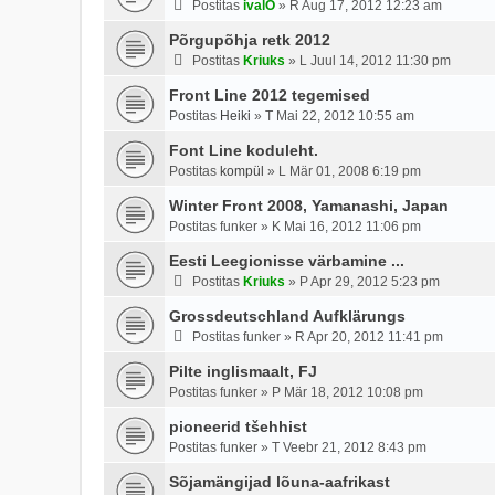
Postitas
ivalO
»
R Aug 17, 2012 12:23 am
Põrgupõhja retk 2012
Postitas
Kriuks
»
L Juul 14, 2012 11:30 pm
Front Line 2012 tegemised
Postitas
Heiki
»
T Mai 22, 2012 10:55 am
Font Line koduleht.
Postitas
kompül
»
L Mär 01, 2008 6:19 pm
Winter Front 2008, Yamanashi, Japan
Postitas
funker
»
K Mai 16, 2012 11:06 pm
Eesti Leegionisse värbamine ...
Postitas
Kriuks
»
P Apr 29, 2012 5:23 pm
Grossdeutschland Aufklärungs
Postitas
funker
»
R Apr 20, 2012 11:41 pm
Pilte inglismaalt, FJ
Postitas
funker
»
P Mär 18, 2012 10:08 pm
pioneerid tšehhist
Postitas
funker
»
T Veebr 21, 2012 8:43 pm
Sõjamängijad lõuna-aafrikast