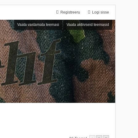
Registreeru
Logi sisse
Vaata vastamata teemasi
Vaata aktiivseid teemasid