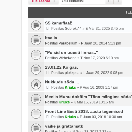
Otsi
Täien
Uus Teema
TE
SS kamuflaaž
Postitas
Gobrekt44
»
E Mär 31, 2025 3:45 pm
Itaalia
Postitas
Parabellum
»
P Jaan 26, 2014 5:13 pm
"Poisid on uuesti linnas.."
Postitas
Wirbelwind
»
T Nov 17, 2020 6:10 pm
29.01.22 Kolgas.
Postitas
plekkpea
»
L Jaan 29, 2022 9:08 pm
Nukkude sõda ...
Postitas
Kriuks
»
P Aug 16, 2009 1:17 pm
Meelis Muhu dokfilm "Täna mängime sõda" 
Postitas
Kriuks
»
K Mai 15, 2019 10:16 am
Front Line Eesti 2018. aasta tegemised
Postitas
Kriuks
»
P Juun 03, 2018 10:30 am
väike jalgrattamatk
Postitas
funker
»
N Sept 28, 2017 7:32 pm