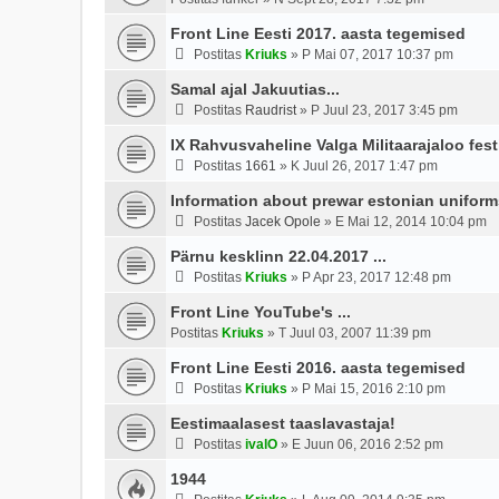
Front Line Eesti 2017. aasta tegemised
Postitas
Kriuks
»
P Mai 07, 2017 10:37 pm
Samal ajal Jakuutias...
Postitas
Raudrist
»
P Juul 23, 2017 3:45 pm
IX Rahvusvaheline Valga Militaarajaloo fest
Postitas
1661
»
K Juul 26, 2017 1:47 pm
Information about prewar estonian uniform
Postitas
Jacek Opole
»
E Mai 12, 2014 10:04 pm
Pärnu kesklinn 22.04.2017 ...
Postitas
Kriuks
»
P Apr 23, 2017 12:48 pm
Front Line YouTube's ...
Postitas
Kriuks
»
T Juul 03, 2007 11:39 pm
Front Line Eesti 2016. aasta tegemised
Postitas
Kriuks
»
P Mai 15, 2016 2:10 pm
Eestimaalasest taaslavastaja!
Postitas
ivalO
»
E Juun 06, 2016 2:52 pm
1944