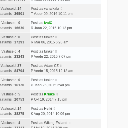
Vastuseid:
14
Postitas
vana kala
aatamisi:
36501
T Veebr 09, 2016 10:11 pm
Vastuseid:
0
Postitas
ivalO
aatamisi:
16630
R Jaan 22, 2016 10:13 pm
Vastuseid:
0
Postitas
funker
aatamisi:
17293
R Mär 06, 2015 6:28 am
Vastuseid:
4
Postitas
funker
aatamisi:
23243
P Veebr 22, 2015 7:07 pm
Vastuseid:
37
Postitas
Adam CZ
aatamisi:
84794
P Veebr 15, 2015 12:18 am
Vastuseid:
0
Postitas
funker
aatamisi:
16120
P Jaan 25, 2015 2:40 pm
Vastuseid:
5
Postitas
Kriuks
aatamisi:
20753
P Okt 19, 2014 7:15 pm
Vastuseid:
14
Postitas
Heiki
aatamisi:
38275
K Aug 20, 2014 10:06 pm
Vastuseid:
4
Postitas
Wiking-Estland
aatamisi:
23313
E Mai 19, 2014 2:28 am