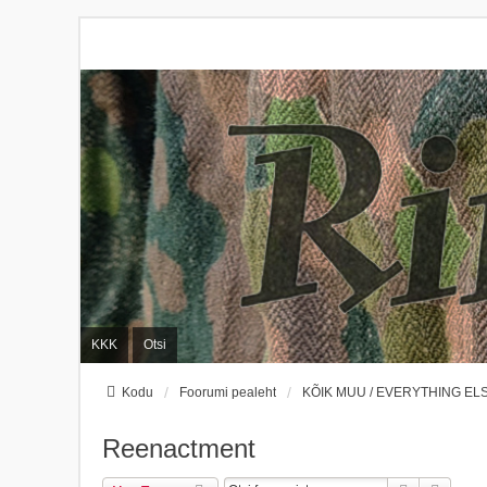
KKK
Otsi
Kodu
Foorumi pealeht
KÕIK MUU / EVERYTHING EL
Reenactment