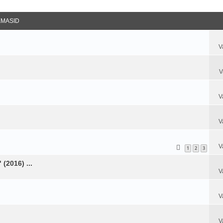
datud Otsing
EMASID
V
V
V
V
V
1
2
3
(2016) ...
V
V
V