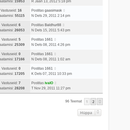
aatamisi:
15953
R Jaan 13, 2012 5:18 pm
Vastuseid:
16
Postitas
gaasimask
aatamisi:
55115
N Dets 29, 2011 2:14 pm
Vastuseid:
6
Postitas
Baldhur88
aatamisi:
26053
N Dets 15, 2011 5:43 pm
Vastuseid:
5
Postitas
1661
aatamisi:
25309
N Dets 08, 2011 4:26 pm
Vastuseid:
0
Postitas
1661
aatamisi:
17166
N Dets 08, 2011 1:02 am
Vastuseid:
0
Postitas
1661
aatamisi:
17205
K Dets 07, 2011 10:33 pm
Vastuseid:
7
Postitas
ivalO
aatamisi:
28208
T Nov 29, 2011 11:27 pm
1
2
Järgmine
96 Teemat
Hüppa