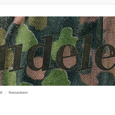
SE
Reenactment