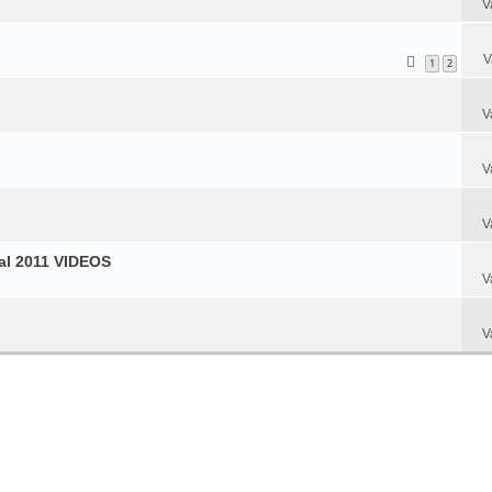
V
V
1
2
V
V
V
val 2011 VIDEOS
V
V