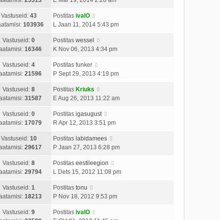
Vastuseid:
43
Postitas
ivalO
atamisi:
103936
L Jaan 11, 2014 5:43 pm
Vastuseid:
0
Postitas
wessel
aatamisi:
16346
K Nov 06, 2013 4:34 pm
Vastuseid:
4
Postitas
funker
aatamisi:
21596
P Sept 29, 2013 4:19 pm
Vastuseid:
8
Postitas
Kriuks
aatamisi:
31587
E Aug 26, 2013 11:22 am
Vastuseid:
0
Postitas
igasugust
aatamisi:
17079
R Apr 12, 2013 3:51 pm
Vastuseid:
10
Postitas
labidamees
aatamisi:
29617
P Jaan 27, 2013 6:28 pm
Vastuseid:
8
Postitas
eestileegion
aatamisi:
29794
L Dets 15, 2012 11:08 pm
Vastuseid:
1
Postitas
tonu
aatamisi:
18213
P Nov 18, 2012 9:53 pm
Vastuseid:
9
Postitas
ivalO