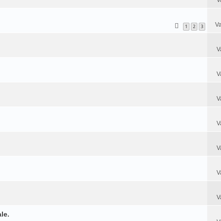
Va
1
2
3
V
V
V
V
V
V
V
le.