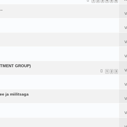
1
2
3
4
5
6
..
V
V
V
V
ACTMENT GROUP)
V
1
2
3
V
 ja miilitsaga
V
V
V