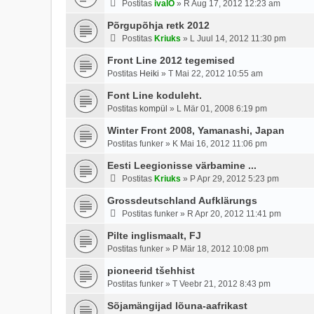
Postitas
ivalO
»
R Aug 17, 2012 12:23 am
Põrgupõhja retk 2012
Postitas
Kriuks
»
L Juul 14, 2012 11:30 pm
Front Line 2012 tegemised
Postitas
Heiki
»
T Mai 22, 2012 10:55 am
Font Line koduleht.
Postitas
kompül
»
L Mär 01, 2008 6:19 pm
Winter Front 2008, Yamanashi, Japan
Postitas
funker
»
K Mai 16, 2012 11:06 pm
Eesti Leegionisse värbamine ...
Postitas
Kriuks
»
P Apr 29, 2012 5:23 pm
Grossdeutschland Aufklärungs
Postitas
funker
»
R Apr 20, 2012 11:41 pm
Pilte inglismaalt, FJ
Postitas
funker
»
P Mär 18, 2012 10:08 pm
pioneerid tšehhist
Postitas
funker
»
T Veebr 21, 2012 8:43 pm
Sõjamängijad lõuna-aafrikast