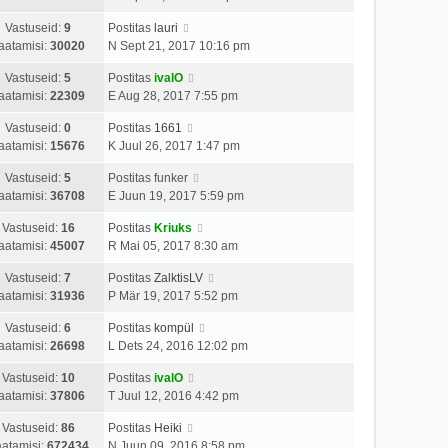
Vastuseid:
9
Postitas
lauri
aatamisi:
30020
N Sept 21, 2017 10:16 pm
Vastuseid:
5
Postitas
ivalO
aatamisi:
22309
E Aug 28, 2017 7:55 pm
Vastuseid:
0
Postitas
1661
aatamisi:
15676
K Juul 26, 2017 1:47 pm
Vastuseid:
5
Postitas
funker
aatamisi:
36708
E Juun 19, 2017 5:59 pm
Vastuseid:
16
Postitas
Kriuks
aatamisi:
45007
R Mai 05, 2017 8:30 am
Vastuseid:
7
Postitas
ZalktisLV
aatamisi:
31936
P Mär 19, 2017 5:52 pm
Vastuseid:
6
Postitas
kompül
aatamisi:
26698
L Dets 24, 2016 12:02 pm
Vastuseid:
10
Postitas
ivalO
aatamisi:
37806
T Juul 12, 2016 4:42 pm
Vastuseid:
86
Postitas
Heiki
atamisi:
672434
N Juun 09, 2016 8:58 pm