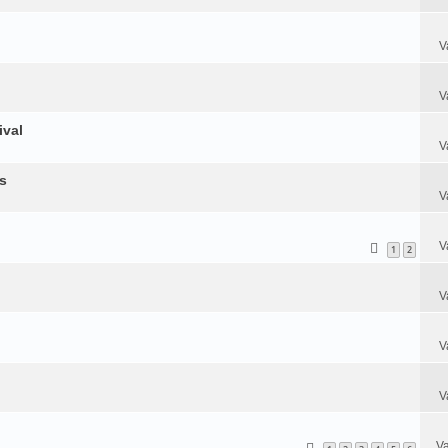
V
V
ival
V
s
V
V
1
2
V
V
V
Va