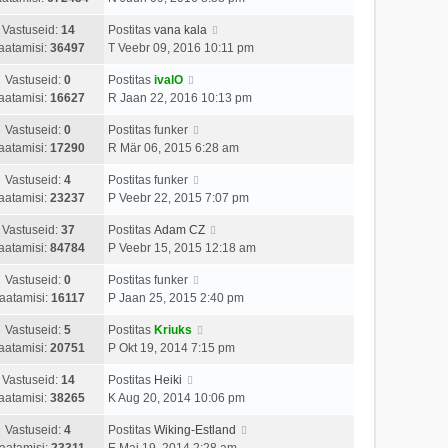
Vastuseid:
14
Postitas
vana kala
aatamisi:
36497
T Veebr 09, 2016 10:11 pm
Vastuseid:
0
Postitas
ivalO
aatamisi:
16627
R Jaan 22, 2016 10:13 pm
Vastuseid:
0
Postitas
funker
aatamisi:
17290
R Mär 06, 2015 6:28 am
Vastuseid:
4
Postitas
funker
aatamisi:
23237
P Veebr 22, 2015 7:07 pm
Vastuseid:
37
Postitas
Adam CZ
aatamisi:
84784
P Veebr 15, 2015 12:18 am
Vastuseid:
0
Postitas
funker
aatamisi:
16117
P Jaan 25, 2015 2:40 pm
Vastuseid:
5
Postitas
Kriuks
aatamisi:
20751
P Okt 19, 2014 7:15 pm
Vastuseid:
14
Postitas
Heiki
aatamisi:
38265
K Aug 20, 2014 10:06 pm
Vastuseid:
4
Postitas
Wiking-Estland
aatamisi:
23311
E Mai 19, 2014 2:28 am