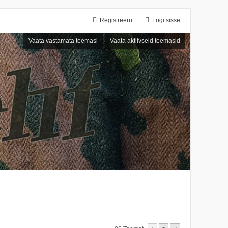
Registreeru
Logi sisse
Vaata vastamata teemasi
Vaata aktiivseid teemasid