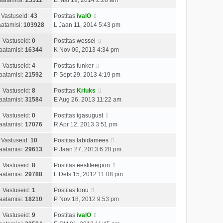
Vastuseid:
43
Postitas
ivalO
atamisi:
103928
L Jaan 11, 2014 5:43 pm
Vastuseid:
0
Postitas
wessel
aatamisi:
16344
K Nov 06, 2013 4:34 pm
Vastuseid:
4
Postitas
funker
aatamisi:
21592
P Sept 29, 2013 4:19 pm
Vastuseid:
8
Postitas
Kriuks
aatamisi:
31584
E Aug 26, 2013 11:22 am
Vastuseid:
0
Postitas
igasugust
aatamisi:
17076
R Apr 12, 2013 3:51 pm
Vastuseid:
10
Postitas
labidamees
aatamisi:
29613
P Jaan 27, 2013 6:28 pm
Vastuseid:
8
Postitas
eestileegion
aatamisi:
29788
L Dets 15, 2012 11:08 pm
Vastuseid:
1
Postitas
tonu
aatamisi:
18210
P Nov 18, 2012 9:53 pm
Vastuseid:
9
Postitas
ivalO