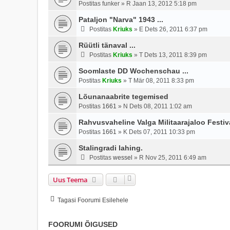
Postitas
funker
»
R Jaan 13, 2012 5:18 pm
Pataljon "Narva" 1943 ...
Postitas
Kriuks
»
E Dets 26, 2011 6:37 pm
Rüütli tänaval ...
Postitas
Kriuks
»
T Dets 13, 2011 8:39 pm
Soomlaste DD Wochenschau ...
Postitas
Kriuks
»
T Mär 08, 2011 8:33 pm
Lõunanaabrite tegemised
Postitas
1661
»
N Dets 08, 2011 1:02 am
Rahvusvaheline Valga Militaarajaloo Festi
Postitas
1661
»
K Dets 07, 2011 10:33 pm
Stalingradi lahing.
Postitas
wessel
»
R Nov 25, 2011 6:49 am
Uus Teema
Tagasi Foorumi Esilehele
FOORUMI ÕIGUSED