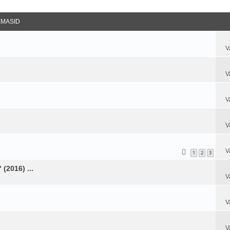
datud Otsing
EMASID
V
V
V
V
V
1
2
3
(2016) ...
V
V
V