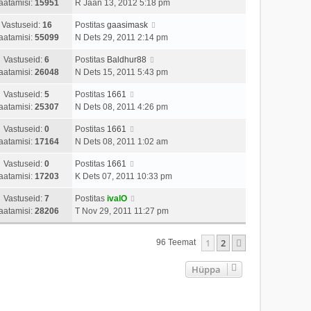
aatamisi:
15951
R Jaan 13, 2012 5:18 pm
Vastuseid:
16
Postitas
gaasimask
aatamisi:
55099
N Dets 29, 2011 2:14 pm
Vastuseid:
6
Postitas
Baldhur88
aatamisi:
26048
N Dets 15, 2011 5:43 pm
Vastuseid:
5
Postitas
1661
aatamisi:
25307
N Dets 08, 2011 4:26 pm
Vastuseid:
0
Postitas
1661
aatamisi:
17164
N Dets 08, 2011 1:02 am
Vastuseid:
0
Postitas
1661
aatamisi:
17203
K Dets 07, 2011 10:33 pm
Vastuseid:
7
Postitas
ivalO
aatamisi:
28206
T Nov 29, 2011 11:27 pm
1
2
Järgmine
96 Teemat
Hüppa