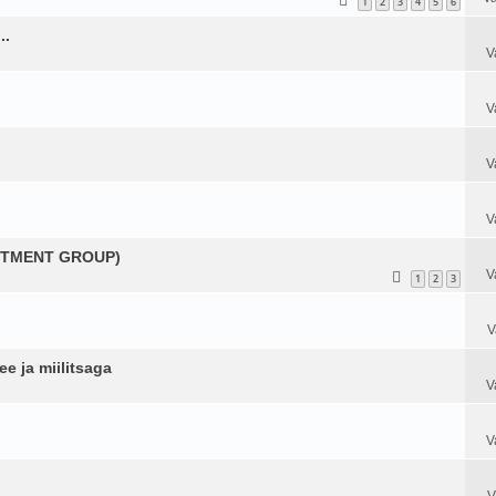
1
2
3
4
5
6
..
V
V
V
V
ACTMENT GROUP)
V
1
2
3
V
 ja miilitsaga
V
V
V