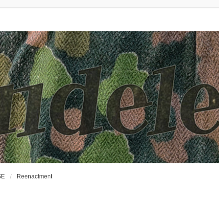
SE
Reenactment