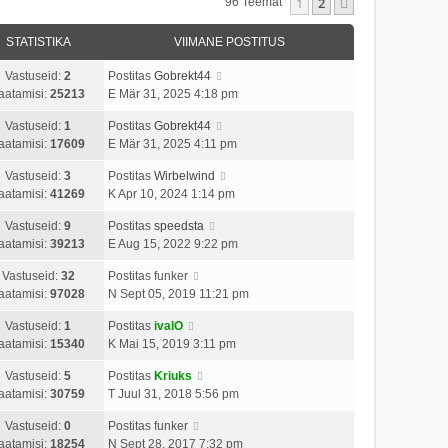
1
2
Järgmine
96 Teemat
STATISTIKA
VIIMANE POSTITUS
Vastuseid:
2
Postitas
Gobrekt44
aatamisi:
25213
E Mär 31, 2025 4:18 pm
Vastuseid:
1
Postitas
Gobrekt44
aatamisi:
17609
E Mär 31, 2025 4:11 pm
Vastuseid:
3
Postitas
Wirbelwind
aatamisi:
41269
K Apr 10, 2024 1:14 pm
Vastuseid:
9
Postitas
speedsta
aatamisi:
39213
E Aug 15, 2022 9:22 pm
Vastuseid:
32
Postitas
funker
aatamisi:
97028
N Sept 05, 2019 11:21 pm
Vastuseid:
1
Postitas
ivalO
aatamisi:
15340
K Mai 15, 2019 3:11 pm
Vastuseid:
5
Postitas
Kriuks
aatamisi:
30759
T Juul 31, 2018 5:56 pm
Vastuseid:
0
Postitas
funker
aatamisi:
18254
N Sept 28, 2017 7:32 pm