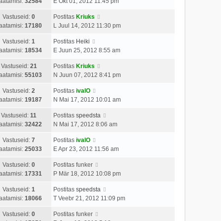
aatamisi:
32584
E Okt 01, 2012 11:45 pm
Vastuseid:
0
Postitas
Kriuks
aatamisi:
17180
L Juul 14, 2012 11:30 pm
Vastuseid:
1
Postitas
Heiki
aatamisi:
18534
E Juun 25, 2012 8:55 am
Vastuseid:
21
Postitas
Kriuks
aatamisi:
55103
N Juun 07, 2012 8:41 pm
Vastuseid:
2
Postitas
ivalO
aatamisi:
19187
N Mai 17, 2012 10:01 am
Vastuseid:
11
Postitas
speedsta
aatamisi:
32422
N Mai 17, 2012 8:06 am
Vastuseid:
7
Postitas
ivalO
aatamisi:
25033
E Apr 23, 2012 11:56 am
Vastuseid:
0
Postitas
funker
aatamisi:
17331
P Mär 18, 2012 10:08 pm
Vastuseid:
1
Postitas
speedsta
aatamisi:
18066
T Veebr 21, 2012 11:09 pm
Vastuseid:
0
Postitas
funker