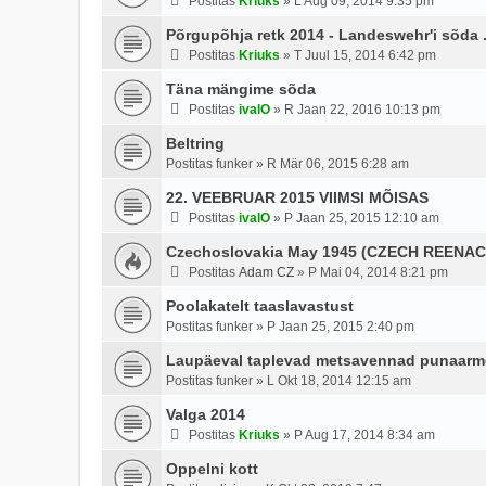
Postitas
Kriuks
»
L Aug 09, 2014 9:35 pm
Põrgupõhja retk 2014 - Landeswehr'i sõda .
Postitas
Kriuks
»
T Juul 15, 2014 6:42 pm
Täna mängime sõda
Postitas
ivalO
»
R Jaan 22, 2016 10:13 pm
Beltring
Postitas
funker
»
R Mär 06, 2015 6:28 am
22. VEEBRUAR 2015 VIIMSI MÕISAS
Postitas
ivalO
»
P Jaan 25, 2015 12:10 am
Czechoslovakia May 1945 (CZECH REEN
Postitas
Adam CZ
»
P Mai 04, 2014 8:21 pm
Poolakatelt taaslavastust
Postitas
funker
»
P Jaan 25, 2015 2:40 pm
Laupäeval taplevad metsavennad punaarmee
Postitas
funker
»
L Okt 18, 2014 12:15 am
Valga 2014
Postitas
Kriuks
»
P Aug 17, 2014 8:34 am
Oppelni kott