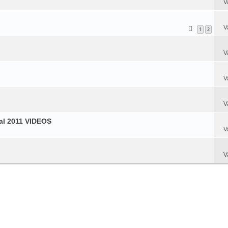
V
V
1
2
V
V
V
val 2011 VIDEOS
V
V