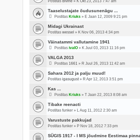
Postitas
divine
»
K Okt 23, 2013 7:47 am
Taaselustajate õudusunenägu ...
Postitas
Kriuks
»
E Jaan 12, 2009 9:21 pm
Midagi Ukrainast
Postitas
wessel
»
K Nov 06, 2013 4:34 pm
Väinatammi vallutamine 1941
Postitas
ivalO
»
K Juul 03, 2013 11:16 pm
VALGA 2013
Postitas
1661
»
R Juul 26, 2013 11:42 am
Sahara 2012 ja palju muud!
Postitas
igasugust
»
R Apr 12, 2013 3:51 pm
Kas ...
Postitas
Kriuks
»
T Jaan 22, 2013 8:08 am
Tibake reenacti
Postitas
funker
»
L Aug 11, 2012 2:30 am
Varustuste pakkujad
Postitas
funker
»
P Nov 18, 2012 7:33 pm
SÜGIS 1917 - I MS jõudmine Eestimaa pinna