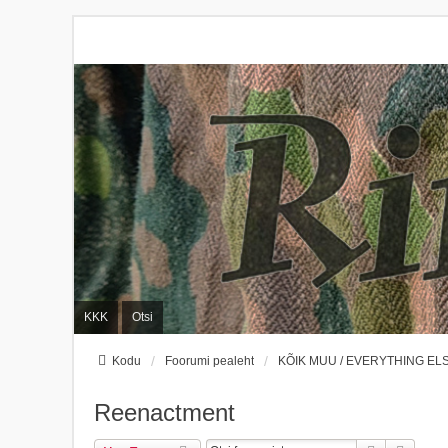
KKK
Otsi
Kodu
Foorumi pealeht
KÕIK MUU / EVERYTHING EL
Reenactment