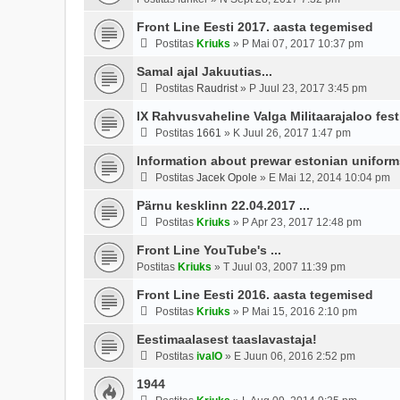
Front Line Eesti 2017. aasta tegemised
Postitas
Kriuks
»
P Mai 07, 2017 10:37 pm
Samal ajal Jakuutias...
Postitas
Raudrist
»
P Juul 23, 2017 3:45 pm
IX Rahvusvaheline Valga Militaarajaloo fest
Postitas
1661
»
K Juul 26, 2017 1:47 pm
Information about prewar estonian uniform
Postitas
Jacek Opole
»
E Mai 12, 2014 10:04 pm
Pärnu kesklinn 22.04.2017 ...
Postitas
Kriuks
»
P Apr 23, 2017 12:48 pm
Front Line YouTube's ...
Postitas
Kriuks
»
T Juul 03, 2007 11:39 pm
Front Line Eesti 2016. aasta tegemised
Postitas
Kriuks
»
P Mai 15, 2016 2:10 pm
Eestimaalasest taaslavastaja!
Postitas
ivalO
»
E Juun 06, 2016 2:52 pm
1944