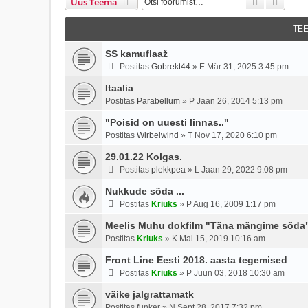
Otsi
Täien
Uus Teema
TE
SS kamuflaaž
Postitas
Gobrekt44
»
E Mär 31, 2025 3:45 pm
Itaalia
Postitas
Parabellum
»
P Jaan 26, 2014 5:13 pm
"Poisid on uuesti linnas.."
Postitas
Wirbelwind
»
T Nov 17, 2020 6:10 pm
29.01.22 Kolgas.
Postitas
plekkpea
»
L Jaan 29, 2022 9:08 pm
Nukkude sõda ...
Postitas
Kriuks
»
P Aug 16, 2009 1:17 pm
Meelis Muhu dokfilm "Täna mängime sõda" 
Postitas
Kriuks
»
K Mai 15, 2019 10:16 am
Front Line Eesti 2018. aasta tegemised
Postitas
Kriuks
»
P Juun 03, 2018 10:30 am
väike jalgrattamatk
Postitas
funker
»
N Sept 28, 2017 7:32 pm