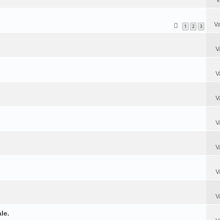
Va
1
2
3
V
V
V
V
V
V
V
le.