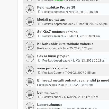
Feldhaubitze Protze 18
Postitas
nemps
»
N Nov 08, 2012 1:15 am
Medali puhastus
Postitas
Kopfschneider
»
E Mär 28, 2022 7:55 pm
Sd.Kfz.7 restaureerimine
Postitas
aivar74
»
K Mär 11, 2015 10:03 am
K: Nahksäärikute taldade vahetus
Postitas
sorvvo
»
N Nov 25, 2021 4:23 pm
Saksa kiivri projekt.
Postitas
desert eagle
»
L Mär 13, 2021 10:18 am
vase puhastamine
Postitas
Coger
»
T Okt 02, 2007 2:55 pm
Erinevad metalli puhastusvahendid ja mee
Postitas
Zzirk
»
P Juun 14, 2020 10:24 pm
Lehma raam
Postitas
endel
»
R Nov 24, 2017 12:00 am
Laserpuhastus