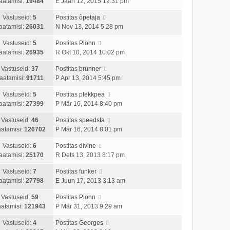
aatamisi:
19484
E Jaan 12, 2015 12:31 pm
Vastuseid:
5
Postitas
õpetaja
aatamisi:
26031
N Nov 13, 2014 5:28 pm
Vastuseid:
5
Postitas
Plönn
aatamisi:
26935
R Okt 10, 2014 10:02 pm
Vastuseid:
37
Postitas
brunner
aatamisi:
91711
P Apr 13, 2014 5:45 pm
Vastuseid:
5
Postitas
plekkpea
aatamisi:
27399
P Mär 16, 2014 8:40 pm
Vastuseid:
46
Postitas
speedsta
atamisi:
126702
P Mär 16, 2014 8:01 pm
Vastuseid:
6
Postitas
divine
aatamisi:
25170
R Dets 13, 2013 8:17 pm
Vastuseid:
7
Postitas
funker
aatamisi:
27798
E Juun 17, 2013 3:13 am
Vastuseid:
59
Postitas
Plönn
atamisi:
121943
P Mär 31, 2013 9:29 am
Vastuseid:
4
Postitas
Georges