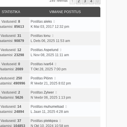
1
2
3
4
Järgmine
195 Teemat
STATISTIKA
VIIMANE POSTITUS
Vastuseid:
8
Postitas
aleks
aatamisi:
85613
K Mai 03, 2017 12:32 pm
Vastuseid:
31
Postitas
tonu
aatamisi:
90879
L Dets 06, 2025 11:53 am
Vastuseid:
12
Postitas
Aspelund
aatamisi:
23298
L Nov 08, 2025 11:11 am
Vastuseid:
0
Postitas
ivar64
Vaatamisi:
2089
T Okt 28, 2025 7:00 pm
Vastuseid:
250
Postitas
Plönn
atamisi:
490996
R Veebr 21, 2025 8:02 pm
Vastuseid:
2
Postitas
Zylwer
Vaatamisi:
5626
N Veebr 06, 2025 1:13 pm
Vastuseid:
14
Postitas
muhumetsad
aatamisi:
24894
L Jaan 11, 2025 4:28 am
Vastuseid:
37
Postitas
plekkpea
atamisi:
104853
N Okt 10, 2024 10:58 pm