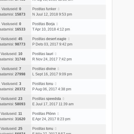
Vastuseid:
0
Postitas
funker
aatamisi:
15873
N Juul 12, 2018 9:53 pm
Vastuseid:
0
Postitas
Borja
aatamisi:
16533
T Apr 10, 2018 4:12 pm
Vastuseid:
45
Postitas
desert eagle
aatamisi:
98773
P Dets 03, 2017 9:42 pm
Vastuseid:
10
Postitas
lauri
aatamisi:
31748
R Nov 24, 2017 7:42 pm
Vastuseid:
7
Postitas
divine
aatamisi:
27998
L Sept 16, 2017 9:09 pm
Vastuseid:
3
Postitas
tonu
aatamisi:
20372
P Aug 06, 2017 4:38 pm
Vastuseid:
23
Postitas
speedsta
aatamisi:
58093
E Juul 17, 2017 11:39 am
Vastuseid:
11
Postitas
Plönn
aatamisi:
31620
E Apr 24, 2017 8:23 pm
Vastuseid:
25
Postitas
tonu
aatamisi:
56974
E Mär 27, 2017 8:57 pm