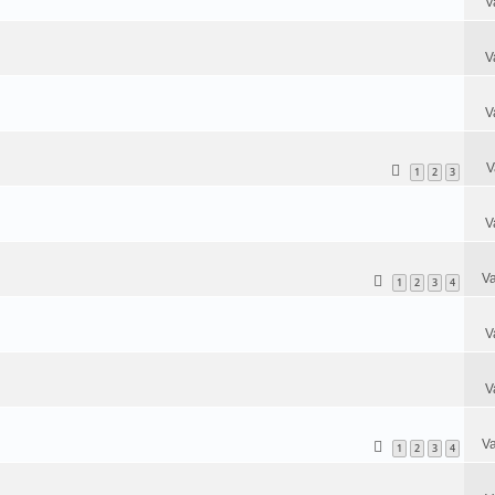
V
V
V
V
1
2
3
V
Va
1
2
3
4
V
V
Va
1
2
3
4