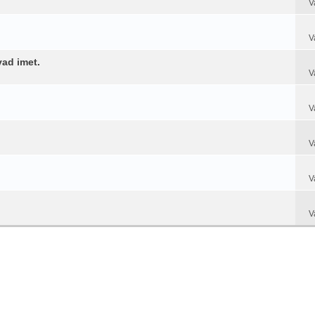
V
V
vad imet.
V
V
V
V
V