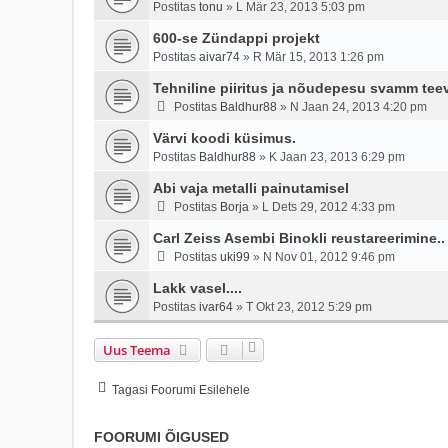
Postitas
tonu
»
L Mär 23, 2013 5:03 pm
600-se Zündappi projekt
Postitas
aivar74
»
R Mär 15, 2013 1:26 pm
Tehniline piiritus ja nõudepesu svamm tee
Postitas
Baldhur88
»
N Jaan 24, 2013 4:20 pm
Värvi koodi küsimus.
Postitas
Baldhur88
»
K Jaan 23, 2013 6:29 pm
Abi vaja metalli painutamisel
Postitas
Borja
»
L Dets 29, 2012 4:33 pm
Carl Zeiss Asembi Binokli reustareerimine..
Postitas
uki99
»
N Nov 01, 2012 9:46 pm
Lakk vasel....
Postitas
ivar64
»
T Okt 23, 2012 5:29 pm
Uus Teema
Tagasi Foorumi Esilehele
FOORUMI ÕIGUSED