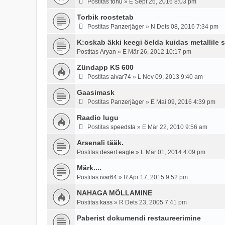
Postitas
tonu
»
E Sept 26, 2016 8:03 pm
Torbik roostetab
Postitas
Panzerjäger
»
N Dets 08, 2016 7:34 pm
K:oskab äkki keegi öelda kuidas metallile 
Postitas
Aryan
»
E Mär 26, 2012 10:17 pm
Zündapp KS 600
Postitas
aivar74
»
L Nov 09, 2013 9:40 am
Gaasimask
Postitas
Panzerjäger
»
E Mai 09, 2016 4:39 pm
Raadio lugu
Postitas
speedsta
»
E Mär 22, 2010 9:56 am
Arsenali tääk.
Postitas
desert eagle
»
L Mär 01, 2014 4:09 pm
Märk....
Postitas
ivar64
»
R Apr 17, 2015 9:52 pm
NAHAGA MÖLLAMINE
Postitas
kass
»
R Dets 23, 2005 7:41 pm
Paberist dokumendi restaureerimine