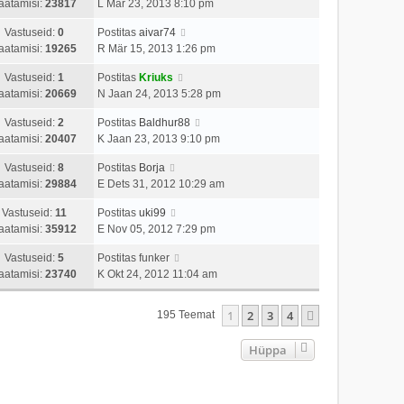
aatamisi:
23817
L Mär 23, 2013 8:10 pm
Vastuseid:
0
Postitas
aivar74
aatamisi:
19265
R Mär 15, 2013 1:26 pm
Vastuseid:
1
Postitas
Kriuks
aatamisi:
20669
N Jaan 24, 2013 5:28 pm
Vastuseid:
2
Postitas
Baldhur88
aatamisi:
20407
K Jaan 23, 2013 9:10 pm
Vastuseid:
8
Postitas
Borja
aatamisi:
29884
E Dets 31, 2012 10:29 am
Vastuseid:
11
Postitas
uki99
aatamisi:
35912
E Nov 05, 2012 7:29 pm
Vastuseid:
5
Postitas
funker
aatamisi:
23740
K Okt 24, 2012 11:04 am
1
2
3
4
Järgmine
195 Teemat
Hüppa