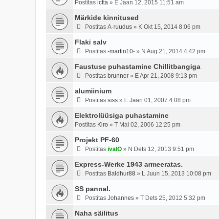
Postitas
ictta
»
E Jaan 12, 2015 11:51 am
Märkide kinnitused
Postitas
A-ruudus
»
K Okt 15, 2014 8:06 pm
Flaki salv
Postitas
-martin10-
»
N Aug 21, 2014 4:42 pm
Faustuse puhastamine Chillitbangiga
Postitas
brunner
»
E Apr 21, 2008 9:13 pm
alumiinium
Postitas
siss
»
E Jaan 01, 2007 4:08 pm
Elektrolüüsiga puhastamine
Postitas
Kiro
»
T Mai 02, 2006 12:25 pm
Projekt PF-60
Postitas
ivalO
»
N Dets 12, 2013 9:51 pm
Express-Werke 1943 armeeratas.
Postitas
Baldhur88
»
L Juun 15, 2013 10:08 pm
SS pannal.
Postitas
Johannes
»
T Dets 25, 2012 5:32 pm
Naha säilitus