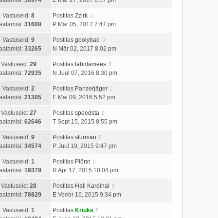
Vastuseid:
8
Postitas
Zzirk
aatamisi:
31608
P Mär 05, 2017 7:47 pm
Vastuseid:
9
Postitas
goolybad
aatamisi:
33265
N Mär 02, 2017 8:02 pm
Vastuseid:
29
Postitas
labidamees
aatamisi:
72935
N Juul 07, 2016 8:30 pm
Vastuseid:
2
Postitas
Panzerjäger
aatamisi:
21305
E Mai 09, 2016 5:52 pm
Vastuseid:
27
Postitas
speedsta
aatamisi:
62646
T Sept 15, 2015 8:55 pm
Vastuseid:
9
Postitas
sturman
aatamisi:
34574
P Juul 19, 2015 9:47 pm
Vastuseid:
1
Postitas
Plönn
aatamisi:
19379
R Apr 17, 2015 10:04 pm
Vastuseid:
28
Postitas
Hall Kardinal
aatamisi:
78829
E Veebr 16, 2015 9:34 pm
Vastuseid:
1
Postitas
Kriuks