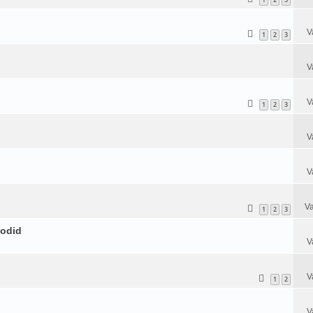
V
1
2
3
V
V
1
2
3
V
V
Va
1
2
3
todid
V
V
1
2
V