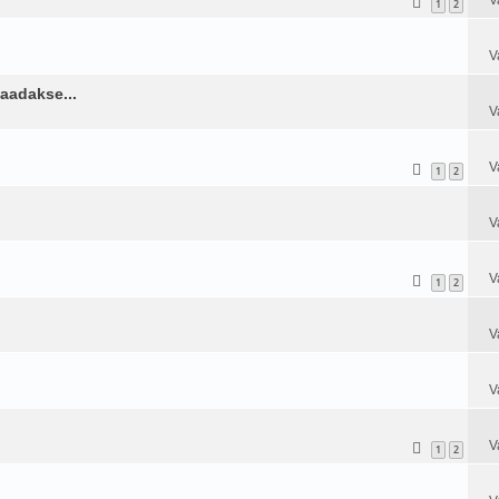
1
2
V
saadakse...
V
V
1
2
V
V
1
2
V
V
V
1
2