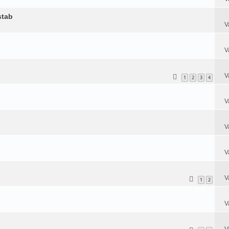
stab
V
V
V
1
2
3
4
V
V
V
V
1
2
V
V