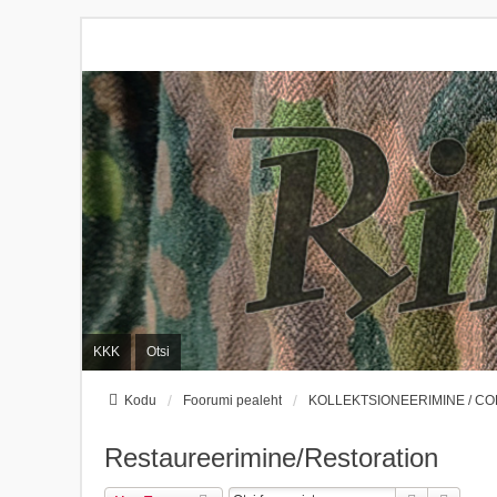
KKK
Otsi
Kodu
Foorumi pealeht
KOLLEKTSIONEERIMINE / C
Restaureerimine/Restoration