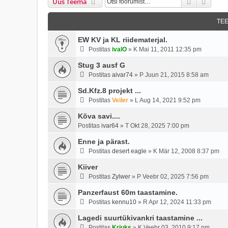
Otsi
Täien
Uus Teema
TE
EW KV ja KL riidematerjal.
Postitas
ivalO
»
K Mai 11, 2011 12:35 pm
Stug 3 ausf G
Postitas
aivar74
»
P Juun 21, 2015 8:58 am
Sd.Kfz.8 projekt ...
Postitas
Veiler
»
L Aug 14, 2021 9:52 pm
Kõva savi....
Postitas
ivar64
»
T Okt 28, 2025 7:00 pm
Enne ja pärast.
Postitas
desert eagle
»
K Mär 12, 2008 8:37 pm
Kiiver
Postitas
Zylwer
»
P Veebr 02, 2025 7:56 pm
Panzerfaust 60m taastamine.
Postitas
kennu10
»
R Apr 12, 2024 11:33 pm
Lagedi suurtükivankri taastamine ...
Postitas
Kriuks
»
K Veebr 03, 2010 9:17 pm