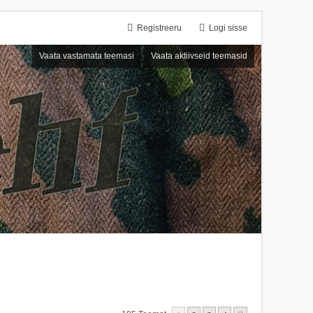
Registreeru
Logi sisse
Vaata vastamata teemasi
Vaata aktiivseid teemasid