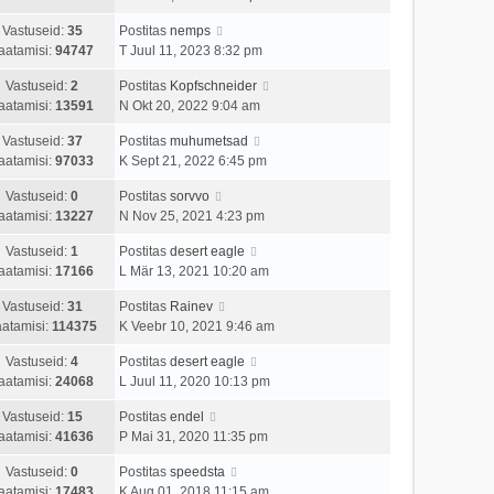
Vastuseid:
35
Postitas
nemps
aatamisi:
94747
T Juul 11, 2023 8:32 pm
Vastuseid:
2
Postitas
Kopfschneider
aatamisi:
13591
N Okt 20, 2022 9:04 am
Vastuseid:
37
Postitas
muhumetsad
aatamisi:
97033
K Sept 21, 2022 6:45 pm
Vastuseid:
0
Postitas
sorvvo
aatamisi:
13227
N Nov 25, 2021 4:23 pm
Vastuseid:
1
Postitas
desert eagle
aatamisi:
17166
L Mär 13, 2021 10:20 am
Vastuseid:
31
Postitas
Rainev
atamisi:
114375
K Veebr 10, 2021 9:46 am
Vastuseid:
4
Postitas
desert eagle
aatamisi:
24068
L Juul 11, 2020 10:13 pm
Vastuseid:
15
Postitas
endel
aatamisi:
41636
P Mai 31, 2020 11:35 pm
Vastuseid:
0
Postitas
speedsta
aatamisi:
17483
K Aug 01, 2018 11:15 am