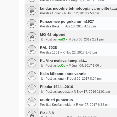
Postitas
speedsta
»
K Aug 01, 2018 11:15 am
kuidas moodne tehnoloogia vanu pilte taa
Postitas
funker
»
N Juul 12, 2018 9:53 pm
Punaarmee polgukahur m1927
Postitas
Borja
»
T Apr 10, 2018 4:12 pm
MG-42 tripood
Postitas
ivalO
»
N Sept 06, 2012 2:21 pm
RAL 7028
Postitas
1661
»
K Nov 22, 2017 8:47 pm
KL Viru maleva komplekt...
Postitas
LoCo
»
P Juun 04, 2017 1:06 pm
Kaks kübarat koos vannis
Postitas
tonu
»
K Juul 05, 2017 8:04 pm
Pilotka 1944...2016
Postitas
speedsta
»
N Nov 17, 2016 11:01 pm
raudristi puhastus
Postitas
Kopfschneider
»
R Apr 07, 2017 6:32 pm
Flak 8,8