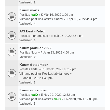
Vastuseid:
2
Kuum märts ...
Postitas
ivalO
» K Mär 16, 2022 1:00 pm
Viimane postitus Postitas
Kindral
»
T Apr 05, 2022 4:54 pm
Vastuseid:
4
A/S Eesti-Petrol
Postitas
muhumetsad
» K Mär 16, 2022 2:54 pm
Vastuseid:
0
Kuum jaanuar 2022 ...
Postitas
Noor
» P Jaan 23, 2022 4:50 pm
Vastuseid:
0
Kuum detsember
Postitas
endel
» R Dets 31, 2021 10:19 pm
Viimane postitus Postitas
labidamees
»
L Jaan 01, 2022 1:49 pm
Vastuseid:
3
Kuum november ...
Postitas
ivalO
» E Nov 29, 2021 12:52 am
Viimane postitus Postitas
ivalO
»
T Nov 30, 2021 12:08 pm
Vastuseid:
3