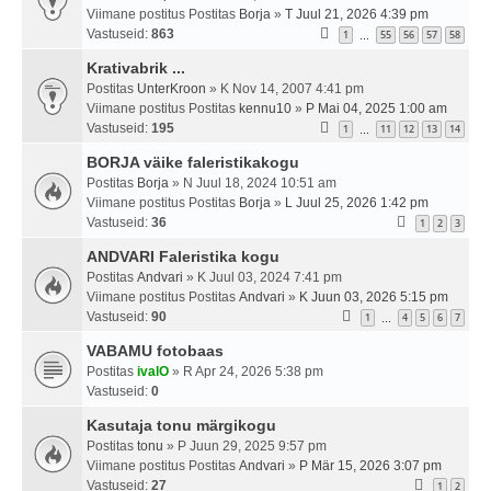
Viimane postitus Postitas
Borja
»
T Juul 21, 2026 4:39 pm
Vastuseid:
863
1
55
56
57
58
…
Krativabrik ...
Postitas
UnterKroon
» K Nov 14, 2007 4:41 pm
Viimane postitus Postitas
kennu10
»
P Mai 04, 2025 1:00 am
Vastuseid:
195
1
11
12
13
14
…
BORJA väike faleristikakogu
Postitas
Borja
» N Juul 18, 2024 10:51 am
Viimane postitus Postitas
Borja
»
L Juul 25, 2026 1:42 pm
Vastuseid:
36
1
2
3
ANDVARI Faleristika kogu
Postitas
Andvari
» K Juul 03, 2024 7:41 pm
Viimane postitus Postitas
Andvari
»
K Juun 03, 2026 5:15 pm
Vastuseid:
90
1
4
5
6
7
…
VABAMU fotobaas
Postitas
ivalO
» R Apr 24, 2026 5:38 pm
Vastuseid:
0
Kasutaja tonu märgikogu
Postitas
tonu
» P Juun 29, 2025 9:57 pm
Viimane postitus Postitas
Andvari
»
P Mär 15, 2026 3:07 pm
Vastuseid:
27
1
2