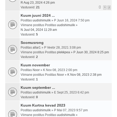
R Aug 23, 2024 4:26 pm
Vastuseid:
21
1
2
Kuum juuni 2024 ...
Postitas
uudishimulik
» P Juun 16, 2024 7:50 pm
Viimane postitus Postitas
uudishimulik
»
N Juul 04, 2024 11:29 am
Vastuseid:
5
Soomusrong
Postitas
allar1
» P Veebr 28, 2021 3:08 pm
Viimane postitus Postitas
plekkpea
»
P Juun 30, 2024 8:25 pm
Vastuseid:
2
Kuum november
Postitas
Noor
» K Nov 08, 2023 2:00 pm
Viimane postitus Postitas
Noor
»
K Nov 08, 2023 2:38 pm
Vastuseid:
1
Kuum september ...
Postitas
uudishimulik
» E Sept 25, 2023 6:42 pm
Vastuseid:
0
Kuum Kurtna kevad 2023
Postitas
uudishimulik
» P Mai 07, 2023 9:57 pm
Viimane postitus Postitas
uudishimulik
»