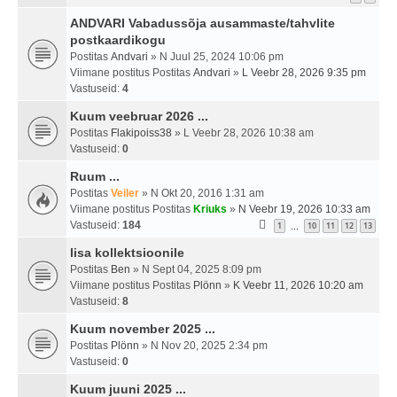
ANDVARI Vabadussõja ausammaste/tahvlite
postkaardikogu
Postitas
Andvari
» N Juul 25, 2024 10:06 pm
Viimane postitus Postitas
Andvari
»
L Veebr 28, 2026 9:35 pm
Vastuseid:
4
Kuum veebruar 2026 ...
Postitas
Flakipoiss38
» L Veebr 28, 2026 10:38 am
Vastuseid:
0
Ruum ...
Postitas
Veiler
» N Okt 20, 2016 1:31 am
Viimane postitus Postitas
Kriuks
»
N Veebr 19, 2026 10:33 am
Vastuseid:
184
1
10
11
12
13
…
lisa kollektsioonile
Postitas
Ben
» N Sept 04, 2025 8:09 pm
Viimane postitus Postitas
Plönn
»
K Veebr 11, 2026 10:20 am
Vastuseid:
8
Kuum november 2025 ...
Postitas
Plönn
» N Nov 20, 2025 2:34 pm
Vastuseid:
0
Kuum juuni 2025 ...