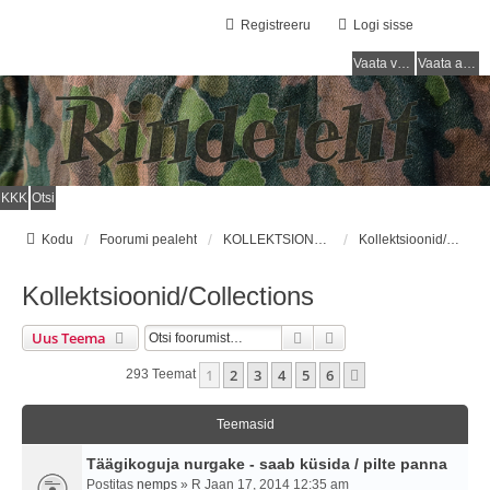
Registreeru
Logi sisse
Vaata vastamata teemasi
Vaata aktiivseid teemasid
KKK
Otsi
Kodu
Foorumi pealeht
KOLLEKTSIONEERIMINE / COLLECTING
Kollektsioonid/Collections
Kollektsioonid/Collections
Otsi
Täiendatud Otsing
Uus Teema
1
2
3
4
5
6
Järgmine
293 Teemat
Teemasid
Täägikoguja nurgake - saab küsida / pilte panna
Postitas
nemps
» R Jaan 17, 2014 12:35 am