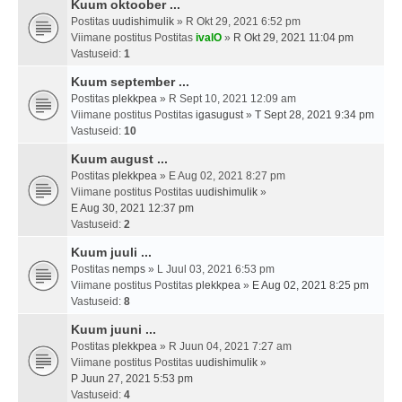
Kuum oktoober ...
Postitas
uudishimulik
» R Okt 29, 2021 6:52 pm
Viimane postitus Postitas
ivalO
»
R Okt 29, 2021 11:04 pm
Vastuseid:
1
Kuum september ...
Postitas
plekkpea
» R Sept 10, 2021 12:09 am
Viimane postitus Postitas
igasugust
»
T Sept 28, 2021 9:34 pm
Vastuseid:
10
Kuum august ...
Postitas
plekkpea
» E Aug 02, 2021 8:27 pm
Viimane postitus Postitas
uudishimulik
»
E Aug 30, 2021 12:37 pm
Vastuseid:
2
Kuum juuli ...
Postitas
nemps
» L Juul 03, 2021 6:53 pm
Viimane postitus Postitas
plekkpea
»
E Aug 02, 2021 8:25 pm
Vastuseid:
8
Kuum juuni ...
Postitas
plekkpea
» R Juun 04, 2021 7:27 am
Viimane postitus Postitas
uudishimulik
»
P Juun 27, 2021 5:53 pm
Vastuseid:
4