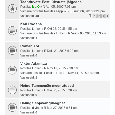
Taanduvate Eesti üksuste jälgedes
Postitas
ivalO
» N Apr 05, 2007 7:03 pm
Viimane postitus Postitas
sepp59
»
E Juun 06, 2016 9:24 pm
Vastuseid:
48
1
2
3
4
Karl Roosna
Postitas
funker
» R Okt 02, 2015 4:55 pm
Viimane postitus Postitas
funker
»
R Veebr 05, 2016 11:13 am
Vastuseid:
1
Roman Toi
Postitas
funker
» E Dets 21, 2015 6:29 pm
Vastuseid:
0
Viktor Adamtau
Postitas
funker
» R Nov 13, 2015 9:30 pm
Viimane postitus Postitas
lauri
»
L Nov 14, 2015 3:42 pm
Vastuseid:
1
Heino Tammemäe meenutused
Postitas
funker
» L Mai 30, 2015 6:28 am
Vastuseid:
0
Halinga sõjavangilaagrist
Postitas
divine
» R Mär 27, 2015 9:51 am
Vastuseid:
0