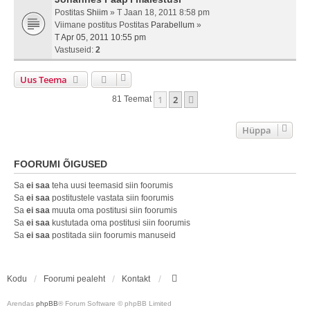
Postitas
Shiim
» T Jaan 18, 2011 8:58 pm
Viimane postitus Postitas
Parabellum
»
T Apr 05, 2011 10:55 pm
Vastuseid:
2
Uus Teema
1
2
Järgmine
81 Teemat
Hüppa
FOORUMI ÕIGUSED
Sa
ei saa
teha uusi teemasid siin foorumis
Sa
ei saa
postitustele vastata siin foorumis
Sa
ei saa
muuta oma postitusi siin foorumis
Sa
ei saa
kustutada oma postitusi siin foorumis
Sa
ei saa
postitada siin foorumis manuseid
Kodu
Foorumi pealeht
Kontakt
Arendas
phpBB
® Forum Software © phpBB Limited