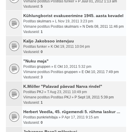
Viimane postitus Postitas
funker
»
P Juul 01, 2012 1:13 am
Vastuseid:
5
Kühlungborist evakueerimine 1945. aasta kevadel
Postitas
skulmars
» L Nov 19, 2011 3:23 pm
Viimane postitus Postitas
skulmars
»
N Dets 08, 2011 11:46 pm
Vastuseid:
1
Kaljo Jakobsoo intervjuu
Postitas
funker
» K Okt 19, 2011 10:04 pm
Vastuseid:
0
"Nuku maja"
Postitas
gruppen
» E Okt 10, 2011 5:32 pm
Viimane postitus Postitas
gruppen
»
E Okt 10, 2011 7:49 pm
Vastuseid:
3
K.Möller "Palavad päevad Narva rindel"
Postitas
PKJ
» T Aug 23, 2011 10:49 pm
Viimane postitus Postitas
PKJ
»
P Sept 18, 2011 5:39 pm
Vastuseid:
1
Herbert Veedla, 45. rügemendi 5. rühma laskur ...
Postitas
punkriehitaja
» P Apr 17, 2011 9:15 am
Vastuseid:
0
Johannes Paap'i mälestusi