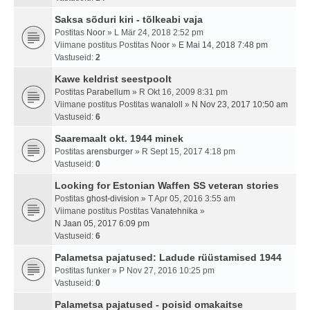
Saksa sõduri kiri - tõlkeabi vaja
Postitas
Noor
» L Mär 24, 2018 2:52 pm
Viimane postitus Postitas
Noor
»
E Mai 14, 2018 7:48 pm
Vastuseid:
2
Kawe keldrist seestpoolt
Postitas
Parabellum
» R Okt 16, 2009 8:31 pm
Viimane postitus Postitas
wanaloll
»
N Nov 23, 2017 10:50 am
Vastuseid:
6
Saaremaalt okt. 1944 minek
Postitas
arensburger
» R Sept 15, 2017 4:18 pm
Vastuseid:
0
Looking for Estonian Waffen SS veteran stories
Postitas
ghost-division
» T Apr 05, 2016 3:55 am
Viimane postitus Postitas
Vanatehnika
»
N Jaan 05, 2017 6:09 pm
Vastuseid:
6
Palametsa pajatused: Ladude rüüstamised 1944
Postitas
funker
» P Nov 27, 2016 10:25 pm
Vastuseid:
0
Palametsa pajatused - poisid omakaitse