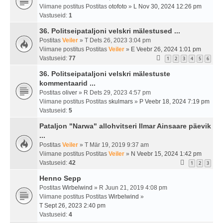
Viimane postitus Postitas
otofoto
»
L Nov 30, 2024 12:26 pm
Vastuseid:
1
36. Politseipataljoni velskri mälestused ...
Postitas
Veiler
» T Dets 26, 2023 3:04 pm
Viimane postitus Postitas
Veiler
»
E Veebr 26, 2024 1:01 pm
Vastuseid:
77
1
2
3
4
5
6
36. Politseipataljoni velskri mälestuste
kommentaarid ...
Postitas
oliver
» R Dets 29, 2023 4:57 pm
Viimane postitus Postitas
skulmars
»
P Veebr 18, 2024 7:19 pm
Vastuseid:
5
Pataljon "Narwa" allohvitseri Ilmar Ainsaare päevik
...
Postitas
Veiler
» T Mär 19, 2019 9:37 am
Viimane postitus Postitas
Veiler
»
N Veebr 15, 2024 1:42 pm
Vastuseid:
42
1
2
3
Henno Sepp
Postitas
Wirbelwind
» R Juun 21, 2019 4:08 pm
Viimane postitus Postitas
Wirbelwind
»
T Sept 26, 2023 2:40 pm
Vastuseid:
4