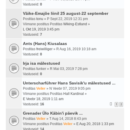
Vastuseid:
0
Väike-Emajõe liinil 25 august-22 september
Postitas
tonu
» P Sept 22, 2019 12:31 pm
Viimane postitus Postitas
Wiking-Estland
»
L Okt 19, 2019 3:45 pm
Vastuseid:
7
Ants (Hans) Kiusalaas
Postitas
freiwilliger
» R Aug 16, 2019 10:18 am
Vastuseid:
0
Irja isa mälestused
Postitas
funker
» R Mai 03, 2019 7:28 pm
Vastuseid:
0
Unterscharführer Hans Savisik'u mälestused ...
Postitas
Veiler
» N Veebr 07, 2019 9:05 pm
Viimane postitus Postitas
Hall Kardinal
»
E Veebr 18, 2019 1:11 am
Vastuseid:
16
1
2
Grenader Ülo Käbin'i päevik ...
Postitas
Veiler
» T Aug 14, 2018 8:43 pm
Viimane postitus Postitas
Veiler
»
E Aug 20, 2018 1:33 pm
Vastuseid:
14