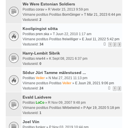
We Were Estonian Soldiers
Postitas
corav
» R Veebr 15, 2013 9:59 pm
Viimane postitus Postitas
BornGinger
»
T Mär 21, 2023 6:44 pm
Vastuseid:
2
Koolipingist sõtta
Postitas
pren.ska
» T Juun 22, 2010 1:17 am
Viimane postitus Postitas
freiwilliger
»
E Juul 11, 2022 5:42 pm
Vastuseid:
34
1
2
3
Harry-Lembit Sibrik
Postitas
nrw44
» K Sept 08, 2021 6:37 pm
Vastuseid:
0
Sõdur Jüri Tamme mälestused ...
Postitas
Veiler
» N Mai 27, 2021 11:13 pm
Viimane postitus Postitas
Veiler
»
E Juun 28, 2021 9:06 pm
Vastuseid:
24
1
2
Evald Laidvere
Postitas
LoCo
» R Nov 09, 2007 9:48 pm
Viimane postitus Postitas
Wirbelwind
»
P Apr 19, 2020 5:18 pm
Vastuseid:
1
Joel Viin
Postitas
funker
» P Nov 03, 2019 10:44 pm