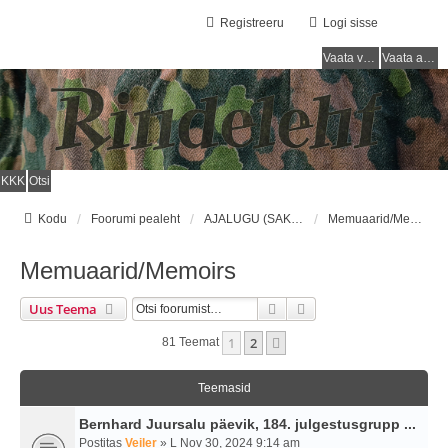
Registreeru
Logi sisse
Vaata vastamata teemasi
Vaata aktiivseid teemasid
KKK
Otsi
Kodu
Foorumi pealeht
AJALUGU (SAKSA SÕJAVÄGI) / HISTORY (GERMAN ARMY)
Memuaarid/Memoirs
Memuaarid/Memoirs
Otsi
Täiendatud Otsing
Uus Teema
1
2
Järgmine
81 Teemat
Teemasid
Bernhard Juursalu päevik, 184. julgestusgrupp ...
Postitas
Veiler
» L Nov 30, 2024 9:14 am