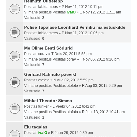
Helmuth Uudelepp
Postitas
labidamees
» P Nov 11, 2012 10:11 pm
Viimane postitus Postitas
ivalO
»
E Nov 12, 2012 11:11 am
Vastuseid:
2
Põlise Tapalase Leonhard Verniku mälestuskilde
Postitas
labidamees
» P Nov 11, 2012 10:05 pm
Vastuseid:
0
Me Olime Eesti Sõdurid
Postitas
corav
» T Dets 20, 2011 5:55 pm
Viimane postitus Postitas
corav
»
T Nov 06, 2012 9:20 pm
Vastuseid:
7
Gerhard Rahnulo päevik!
Postitas
otofoto
» N Aug 02, 2012 5:59 pm
Viimane postitus Postitas
otofoto
»
R Aug 03, 2012 9:29 pm
Vastuseid:
7
Mihkel Theodor Simmo
Postitas
funker
» L Veebr 04, 2012 6:42 pm
Viimane postitus Postitas
otofoto
»
R Juul 13, 2012 10:41 am
Vastuseid:
1
Elu tagalas
Postitas
ivalO
» R Juun 29, 2012 9:39 pm