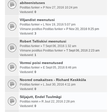
abiteenistuses
Postitas
funker
» P Nov 27, 2016 10:24 pm
Vastuseid:
0
Viljandist meenutusi
Postitas
funker
» L Nov 19, 2016 5:07 pm
Viimane postitus Postitas
funker
»
P Nov 20, 2016 9:25 pm
Vastuseid:
3
Robert Telliskivi meenutusi
Postitas
funker
» T Sept 06, 2016 1:32 am
Viimane postitus Postitas
funker
»
T Sept 06, 2016 2:23 am
Vastuseid:
1
Vormsi poisi meenutused
Postitas
funker
» E Sept 05, 2016 8:46 pm
Vastuseid:
0
Noored omakaitses - Richard Keskküla
Postitas
funker
» L Juul 30, 2016 4:11 pm
Vastuseid:
0
Sõjajutt, Endel Tuulmägi
Postitas
nonn
» R Juul 22, 2016 2:28 pm
Vastuseid:
0