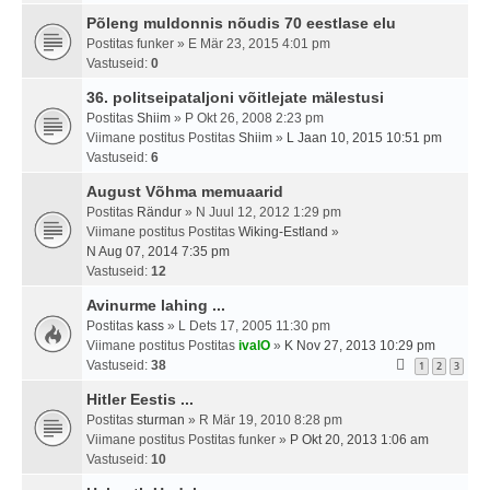
Põleng muldonnis nõudis 70 eestlase elu
Postitas
funker
» E Mär 23, 2015 4:01 pm
Vastuseid:
0
36. politseipataljoni võitlejate mälestusi
Postitas
Shiim
» P Okt 26, 2008 2:23 pm
Viimane postitus Postitas
Shiim
»
L Jaan 10, 2015 10:51 pm
Vastuseid:
6
August Võhma memuaarid
Postitas
Rändur
» N Juul 12, 2012 1:29 pm
Viimane postitus Postitas
Wiking-Estland
»
N Aug 07, 2014 7:35 pm
Vastuseid:
12
Avinurme lahing ...
Postitas
kass
» L Dets 17, 2005 11:30 pm
Viimane postitus Postitas
ivalO
»
K Nov 27, 2013 10:29 pm
Vastuseid:
38
1
2
3
Hitler Eestis ...
Postitas
sturman
» R Mär 19, 2010 8:28 pm
Viimane postitus Postitas
funker
»
P Okt 20, 2013 1:06 am
Vastuseid:
10