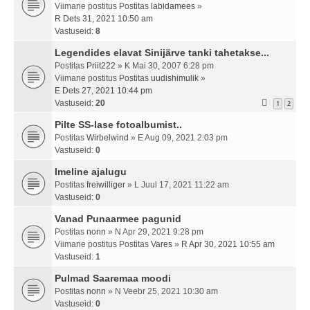
Viimane postitus Postitas
labidamees
»
R Dets 31, 2021 10:50 am
Vastuseid:
8
Legendides elavat Sinijärve tanki tahetakse...
Postitas
Priit222
» K Mai 30, 2007 6:28 pm
Viimane postitus Postitas
uudishimulik
»
E Dets 27, 2021 10:44 pm
Vastuseid:
20
1
2
Pilte SS-lase fotoalbumist..
Postitas
Wirbelwind
» E Aug 09, 2021 2:03 pm
Vastuseid:
0
Imeline ajalugu
Postitas
freiwilliger
» L Juul 17, 2021 11:22 am
Vastuseid:
0
Vanad Punaarmee pagunid
Postitas
nonn
» N Apr 29, 2021 9:28 pm
Viimane postitus Postitas
Vares
»
R Apr 30, 2021 10:55 am
Vastuseid:
1
Pulmad Saaremaa moodi
Postitas
nonn
» N Veebr 25, 2021 10:30 am
Vastuseid:
0