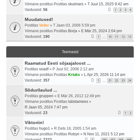
Viimane postitus Postitas
skulmars
»
T Juul 15, 2025 9:42 am
Vastuseid:
56
1
2
3
4
Muudatused!
Postitas
Veiler
» T Jaan 03, 2006 5:59 pm
Viimane postitus Postitas
Borja
»
E Mär 25, 2024 2:04 pm
Vastuseid:
190
1
10
11
12
13
…
Teemasid
Raamatud Eesti sõjaajaloost ...
Postitas
soadf
» P Juul 02, 2006 2:12 am
Viimane postitus Postitas
Kriuks
»
L Apr 25, 2026 11:14 am
Vastuseid:
357
1
21
22
23
24
…
Sõdurilaulud ...
Postitas
gruppen
» E Mär 26, 2012 12:49 pm
Viimane postitus Postitas
labidamees
»
R Jaan 05, 2024 7:47 pm
Vastuseid:
23
1
2
Viktoriin!
Postitas
hugo1
» R Dets 16, 2005 1:54 am
Viimane postitus Postitas
Robyn
»
N Nov 11, 2021 5:12 pm
Vastuseid:
7322
1
486
487
488
489