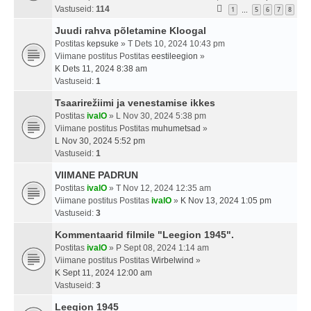
Vastuseid:
114
1
5
6
7
8
…
Juudi rahva põletamine Kloogal
Postitas
kepsuke
» T Dets 10, 2024 10:43 pm
Viimane postitus Postitas
eestileegion
»
K Dets 11, 2024 8:38 am
Vastuseid:
1
Tsaarirežiimi ja venestamise ikkes
Postitas
ivalO
» L Nov 30, 2024 5:38 pm
Viimane postitus Postitas
muhumetsad
»
L Nov 30, 2024 5:52 pm
Vastuseid:
1
VIIMANE PADRUN
Postitas
ivalO
» T Nov 12, 2024 12:35 am
Viimane postitus Postitas
ivalO
»
K Nov 13, 2024 1:05 pm
Vastuseid:
3
Kommentaarid filmile "Leegion 1945".
Postitas
ivalO
» P Sept 08, 2024 1:14 am
Viimane postitus Postitas
Wirbelwind
»
K Sept 11, 2024 12:00 am
Vastuseid:
3
Leegion 1945