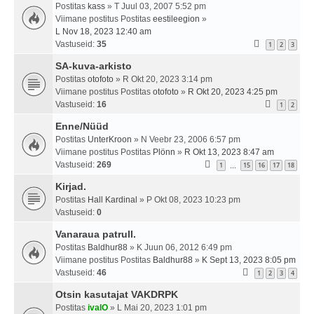
Postitas
kass
» T Juul 03, 2007 5:52 pm
Viimane postitus Postitas
eestileegion
»
L Nov 18, 2023 12:40 am
Vastuseid:
35
1
2
3
SA-kuva-arkisto
Postitas
otofoto
» R Okt 20, 2023 3:14 pm
Viimane postitus Postitas
otofoto
»
R Okt 20, 2023 4:25 pm
Vastuseid:
16
1
2
Enne/Nüüd
Postitas
UnterKroon
» N Veebr 23, 2006 6:57 pm
Viimane postitus Postitas
Plönn
»
R Okt 13, 2023 8:47 am
Vastuseid:
269
1
15
16
17
18
…
Kirjad.
Postitas
Hall Kardinal
» P Okt 08, 2023 10:23 pm
Vastuseid:
0
Vanaraua patrull.
Postitas
Baldhur88
» K Juun 06, 2012 6:49 pm
Viimane postitus Postitas
Baldhur88
»
K Sept 13, 2023 8:05 pm
Vastuseid:
46
1
2
3
4
Otsin kasutajat VAKDRPK
Postitas
ivalO
» L Mai 20, 2023 1:01 pm