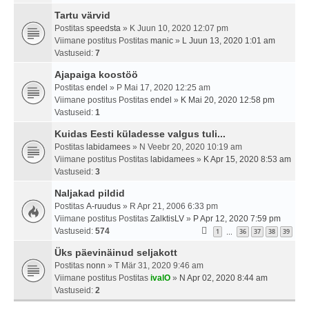
Tartu värvid
Postitas
speedsta
» K Juun 10, 2020 12:07 pm
Viimane postitus Postitas
manic
»
L Juun 13, 2020 1:01 am
Vastuseid:
7
Ajapaiga koostöö
Postitas
endel
» P Mai 17, 2020 12:25 am
Viimane postitus Postitas
endel
»
K Mai 20, 2020 12:58 pm
Vastuseid:
1
Kuidas Eesti küladesse valgus tuli...
Postitas
labidamees
» N Veebr 20, 2020 10:19 am
Viimane postitus Postitas
labidamees
»
K Apr 15, 2020 8:53 am
Vastuseid:
3
Naljakad pildid
Postitas
A-ruudus
» R Apr 21, 2006 6:33 pm
Viimane postitus Postitas
ZalktisLV
»
P Apr 12, 2020 7:59 pm
Vastuseid:
574
1
36
37
38
39
…
Üks päevinäinud seljakott
Postitas
nonn
» T Mär 31, 2020 9:46 am
Viimane postitus Postitas
ivalO
»
N Apr 02, 2020 8:44 am
Vastuseid:
2