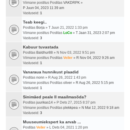
Viimane postitus Postitas
VAKDRPK
»
P Juun 04, 2023 11:39 am
Vastuseid:
1
Teab keegi..
Postitas
Borja
» T Juun 21, 2022 1:33 pm
Viimane postitus Postitas
LoCo
»
T Jaan 31, 2023 2:07 pm
Vastuseid:
3
Kabuur tuvastada
Postitas
Baldhur88
» N Nov 03, 2022 9:51 pm
Viimane postitus Postitas
Veiler
»
R Nov 04, 2022 9:26 am
Vastuseid:
1
Vanaraua hunnikust plaadid
Postitas
nonn
» R Aug 26, 2022 1:43 pm
Viimane postitus Postitas
oliver
»
R Aug 26, 2022 5:15 pm
Vastuseid:
1
Sinimäed peale II maailmasõda?
Postitas
juurikas14
» P Dets 27, 2015 8:37 pm
Viimane postitus Postitas
plekkpea
»
N Mai 12, 2022 9:18 am
Vastuseid:
3
Muuseumiekspert ka arvab ...
Postitas
Veiler
» L Dets 04, 2021 1:20 pm