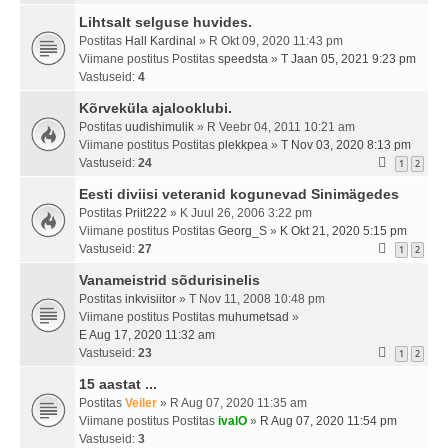
Lihtsalt selguse huvides.
Postitas
Hall Kardinal
» R Okt 09, 2020 11:43 pm
Viimane postitus Postitas
speedsta
»
T Jaan 05, 2021 9:23 pm
Vastuseid:
4
Kõrveküla ajalooklubi.
Postitas
uudishimulik
» R Veebr 04, 2011 10:21 am
Viimane postitus Postitas
plekkpea
»
T Nov 03, 2020 8:13 pm
Vastuseid:
24
1
2
Eesti diviisi veteranid kogunevad Sinimägedes
Postitas
Priit222
» K Juul 26, 2006 3:22 pm
Viimane postitus Postitas
Georg_S
»
K Okt 21, 2020 5:15 pm
Vastuseid:
27
1
2
Vanameistrid sõdurisinelis
Postitas
inkvisiitor
» T Nov 11, 2008 10:48 pm
Viimane postitus Postitas
muhumetsad
»
E Aug 17, 2020 11:32 am
Vastuseid:
23
1
2
15 aastat ...
Postitas
Veiler
» R Aug 07, 2020 11:35 am
Viimane postitus Postitas
ivalO
»
R Aug 07, 2020 11:54 pm
Vastuseid:
3