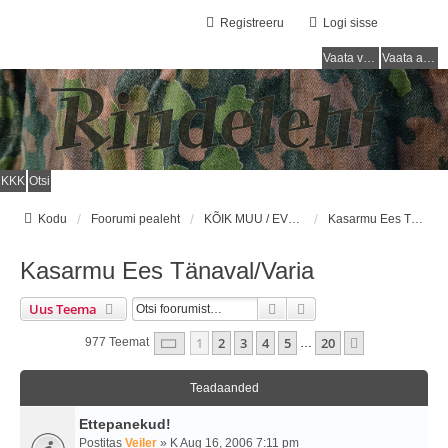
Registreeru
Logi sisse
Vaata vastamata teemasi
Vaata aktiivseid teemasid
KKK
Otsi
Kodu
Foorumi pealeht
KÕIK MUU / EVERYTHING ELSE
Kasarmu Ees Tänaval/Varia
Kasarmu Ees Tänaval/Varia
Otsi
Täiendatud Otsing
Uus Teema
1
. Leht
20
-st
1
2
3
4
5
20
Järgmine
977 Teemat
…
Teadaanded
Ettepanekud!
Postitas
Veiler
» K Aug 16, 2006 7:11 pm