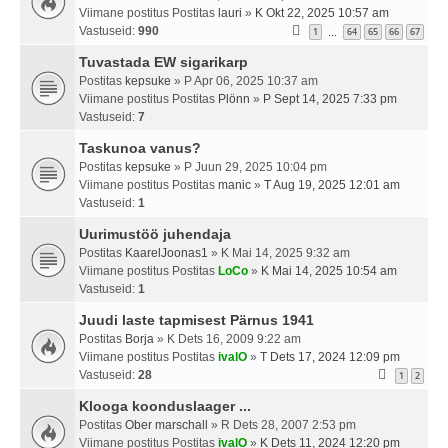
Viimane postitus Postitas
lauri
»
K Okt 22, 2025 10:57 am
Vastuseid:
990
1
64
65
66
67
…
Tuvastada EW sigarikarp
Postitas
kepsuke
» P Apr 06, 2025 10:37 am
Viimane postitus Postitas
Plönn
»
P Sept 14, 2025 7:33 pm
Vastuseid:
7
Taskunoa vanus?
Postitas
kepsuke
» P Juun 29, 2025 10:04 pm
Viimane postitus Postitas
manic
»
T Aug 19, 2025 12:01 am
Vastuseid:
1
Uurimustöö juhendaja
Postitas
KaarelJoonas1
» K Mai 14, 2025 9:32 am
Viimane postitus Postitas
LoCo
»
K Mai 14, 2025 10:54 am
Vastuseid:
1
Juudi laste tapmisest Pärnus 1941
Postitas
Borja
» K Dets 16, 2009 9:22 am
Viimane postitus Postitas
ivalO
»
T Dets 17, 2024 12:09 pm
Vastuseid:
28
1
2
Klooga koonduslaager ...
Postitas
Ober marschall
» R Dets 28, 2007 2:53 pm
Viimane postitus Postitas
ivalO
»
K Dets 11, 2024 12:20 pm