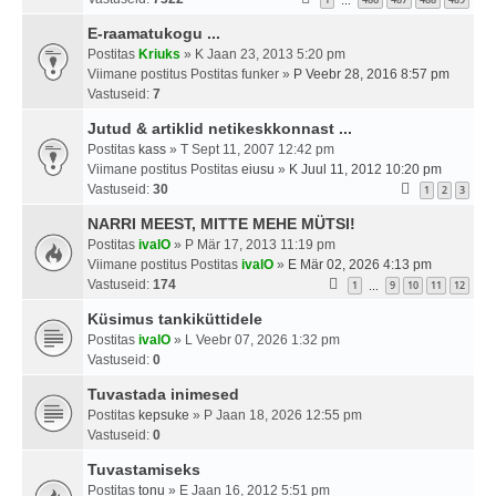
…
E-raamatukogu ...
Postitas
Kriuks
» K Jaan 23, 2013 5:20 pm
Viimane postitus Postitas
funker
»
P Veebr 28, 2016 8:57 pm
Vastuseid:
7
Jutud & artiklid netikeskkonnast ...
Postitas
kass
» T Sept 11, 2007 12:42 pm
Viimane postitus Postitas
eiusu
»
K Juul 11, 2012 10:20 pm
Vastuseid:
30
1
2
3
NARRI MEEST, MITTE MEHE MÜTSI!
Postitas
ivalO
» P Mär 17, 2013 11:19 pm
Viimane postitus Postitas
ivalO
»
E Mär 02, 2026 4:13 pm
Vastuseid:
174
1
9
10
11
12
…
Küsimus tankiküttidele
Postitas
ivalO
» L Veebr 07, 2026 1:32 pm
Vastuseid:
0
Tuvastada inimesed
Postitas
kepsuke
» P Jaan 18, 2026 12:55 pm
Vastuseid:
0
Tuvastamiseks
Postitas
tonu
» E Jaan 16, 2012 5:51 pm