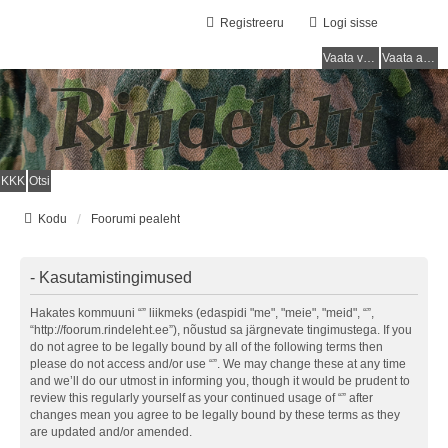
Registreeru
Logi sisse
Vaata vastamata teemasi
Vaata aktiivseid teemasid
KKK
Otsi
Kodu
Foorumi pealeht
- Kasutamistingimused
Hakates kommuuni “” liikmeks (edaspidi "me", "meie", "meid", “”,
“http://foorum.rindeleht.ee”), nõustud sa järgnevate tingimustega. If you
do not agree to be legally bound by all of the following terms then
please do not access and/or use “”. We may change these at any time
and we’ll do our utmost in informing you, though it would be prudent to
review this regularly yourself as your continued usage of “” after
changes mean you agree to be legally bound by these terms as they
are updated and/or amended.