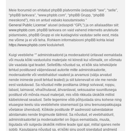
Meie foorumid on ehitatud phpBB platvormile (edaspidi “see”, “selle”,
“phpBB tarkvara”, “www.phpbb.com”, “phpBB Grupp, “phpBB
meeskond”), mis on antud vabaks kasutamiseks “
General Public License
” alusel (edaspidi “GPL”) ja on allalaaditav siit:
www.phpbb.com
. phpBB tarkvara on vaid vahend internetis arutelude
pidamiseks, phpBB Grupp ei ole kuidagiviisi vastutav selle eest, mida
me võime ja ei või teha. Rohkem informatsiooni phpBB kohta leiad
https://www.phpbb.com/
kodulehelt.
Kuigi veebilehe “” administraatorid ja moderaatorid üritavad eemaldada
või muuta kõiki vastuolulisi materjale nii kiiresti kui võimalik, on võimatu
üle vaadata igat teadet. Selletõttu nõustud sa, et kõik siia leheküljele
tehtud postitused väljendavad autorite mitte administraatorite,
moderaatorite või veebihalduri vaateid ja arvamusi (välja arvatud
nende inimeste poolt tehtud teated) ja siit tulenevalt ei ole me nende
eest vastutavad. Sa nõustud mitte postitama ühtegi solvavat, roppu,
labast, laimavat, vihaõhutavat, ähvardavat, seksuaalse suunitlusega
postitust või mõnda muud materjali, mis võib rikkuda ükskõik millist
käibelolevat seadust. Selle tegemine võib põhjustada sinu kohese ning
eluaegse keelu siia veebilehele sisenemast (ja sinu teenusepakkujaga
võetakse ühendust). Kõikide postituste IP aadressid salvestatakse
abistamaks nende tingimuste täitmist. Sa nõustud, et veebihalduril,
administraatoritel ja moderaatoritel on õigus eemaldada, muuta,
liigutada või sulgeda ükskõik milline teade igal ajal, millal iganes neile
sobib. Kasutajana nõustud sa, et kõiki sinu poolt sisestatud andmeid