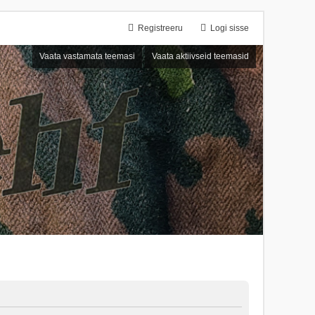
Registreeru
Logi sisse
Vaata vastamata teemasi
Vaata aktiivseid teemasid