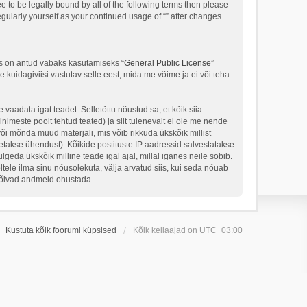
ee to be legally bound by all of the following terms then please
gularly yourself as your continued usage of “” after changes
s on antud vabaks kasutamiseks “
General Public License
”
kuidagiviisi vastutav selle eest, mida me võime ja ei või teha.
 vaadata igat teadet. Selletõttu nõustud sa, et kõik siia
nimeste poolt tehtud teated) ja siit tulenevalt ei ole me nende
või mõnda muud materjali, mis võib rikkuda ükskõik millist
takse ühendust). Kõikide postituste IP aadressid salvestatakse
geda ükskõik milline teade igal ajal, millal iganes neile sobib.
ele ilma sinu nõusolekuta, välja arvatud siis, kui seda nõuab
 võivad andmeid ohustada.
Kustuta kõik foorumi küpsised
Kõik kellaajad on
UTC+03:00