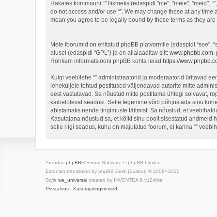
Hakates kommuuni “” liikmeks (edaspidi "me", "meie", "meid", “”, 
do not access and/or use “”. We may change these at any time an
mean you agree to be legally bound by these terms as they ar
Meie foorumid on ehitatud phpBB platvormile (edaspidi “see”,
alusel (edaspidi “GPL”) ja on allalaaditav siit:
www.phpbb.com
.
Rohkem informatsiooni phpBB kohta leiad
https://www.phpbb.c
Kuigi veebilehe “” administraatorid ja moderaatorid üritavad eema
leheküljele tehtud postitused väljendavad autorite mitte adminis
eest vastutavad. Sa nõustud mitte postitama ühtegi solvavat, ro
käibelolevat seadust. Selle tegemine võib põhjustada sinu koh
abistamaks nende tingimuste täitmist. Sa nõustud, et veebihaldur
Kasutajana nõustud sa, et kõiki sinu poolt sisestatud andmeid 
selle riigi seadus, kuhu on majutatud foorum, ei kanna “” veeb
Arendas
phpBB
® Forum Software © phpBB Limited
Estonian translation by phpBB Eesti [Exabot] © 2008*-2020
Style
we_universal
created by INVENTEA & v12mike
Privaatsus
|
Kasutajatingimused