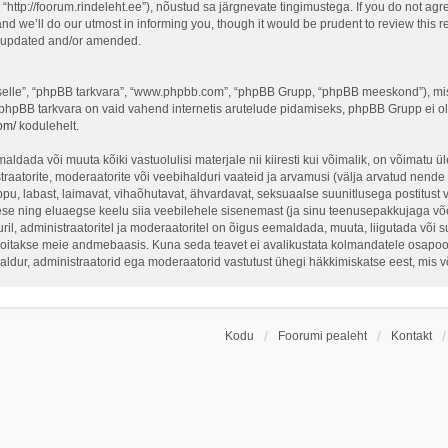
“http://foorum.rindeleht.ee”), nõustud sa järgnevate tingimustega. If you do not agr
d we’ll do our utmost in informing you, though it would be prudent to review this re
e updated and/or amended.
 “selle”, “phpBB tarkvara”, “www.phpbb.com”, “phpBB Grupp, “phpBB meeskond”), mi
 phpBB tarkvara on vaid vahend internetis arutelude pidamiseks, phpBB Grupp ei ole 
om/
kodulehelt.
ldada või muuta kõiki vastuolulisi materjale nii kiiresti kui võimalik, on võimatu üle
traatorite, moderaatorite või veebihalduri vaateid ja arvamusi (välja arvatud nende i
ppu, labast, laimavat, vihaõhutavat, ähvardavat, seksuaalse suunitlusega postitust 
ese ning eluaegse keelu siia veebilehele sisenemast (ja sinu teenusepakkujaga võe
il, administraatoritel ja moderaatoritel on õigus eemaldada, muuta, liigutada või sul
hoitakse meie andmebaasis. Kuna seda teavet ei avalikustata kolmandatele osapoolt
ihaldur, administraatorid ega moderaatorid vastutust ühegi häkkimiskatse eest, mis
Kodu
Foorumi pealeht
Kontakt