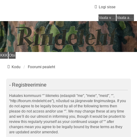
Logi sisse
Vaata vastamata teemasi
Vaata aktiivseid teemasid
KKK
Otsi
Kodu
Foorumi pealeht
- Registreerimine
Hakates kommuuni “” liikmeks (edaspidi "me", "meie", "meid", “”,
“http://foorum.rindeleht.ee”), nõustud sa järgnevate tingimustega. If you
do not agree to be legally bound by all of the following terms then
please do not access and/or use “”. We may change these at any time
and we’ll do our utmost in informing you, though it would be prudent to
review this regularly yourself as your continued usage of “” after
changes mean you agree to be legally bound by these terms as they
are updated and/or amended.