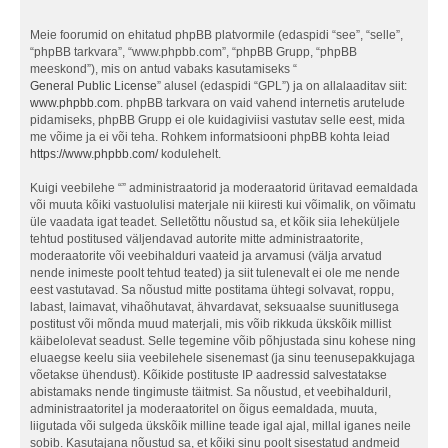
Meie foorumid on ehitatud phpBB platvormile (edaspidi “see”, “selle”,
“phpBB tarkvara”, “www.phpbb.com”, “phpBB Grupp, “phpBB
meeskond”), mis on antud vabaks kasutamiseks “
General Public License
” alusel (edaspidi “GPL”) ja on allalaaditav siit:
www.phpbb.com
. phpBB tarkvara on vaid vahend internetis arutelude
pidamiseks, phpBB Grupp ei ole kuidagiviisi vastutav selle eest, mida
me võime ja ei või teha. Rohkem informatsiooni phpBB kohta leiad
https://www.phpbb.com/
kodulehelt.
Kuigi veebilehe “” administraatorid ja moderaatorid üritavad eemaldada
või muuta kõiki vastuolulisi materjale nii kiiresti kui võimalik, on võimatu
üle vaadata igat teadet. Selletõttu nõustud sa, et kõik siia leheküljele
tehtud postitused väljendavad autorite mitte administraatorite,
moderaatorite või veebihalduri vaateid ja arvamusi (välja arvatud
nende inimeste poolt tehtud teated) ja siit tulenevalt ei ole me nende
eest vastutavad. Sa nõustud mitte postitama ühtegi solvavat, roppu,
labast, laimavat, vihaõhutavat, ähvardavat, seksuaalse suunitlusega
postitust või mõnda muud materjali, mis võib rikkuda ükskõik millist
käibelolevat seadust. Selle tegemine võib põhjustada sinu kohese ning
eluaegse keelu siia veebilehele sisenemast (ja sinu teenusepakkujaga
võetakse ühendust). Kõikide postituste IP aadressid salvestatakse
abistamaks nende tingimuste täitmist. Sa nõustud, et veebihalduril,
administraatoritel ja moderaatoritel on õigus eemaldada, muuta,
liigutada või sulgeda ükskõik milline teade igal ajal, millal iganes neile
sobib. Kasutajana nõustud sa, et kõiki sinu poolt sisestatud andmeid